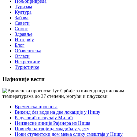
Пољопривреда
Туризам
Култура
Забава
Савети
Спорт
Здравље
Интервју
Блог
Обавештења
Огласи
Некретнине
Туристичке
Најновије вести
Временска прогноза
Викенд без воде на две локације у Нишу
Радуловић о случају Милић
Неизвесне линије Рајанера из Ниша
Повређена тројица младића у удесу
Нови студентски дом мења слику смештаја у Нишу