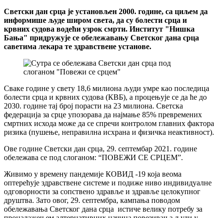
Светски дан срца је установљен 2000. године, са циљем да
информише људе широм света, да су болести срца и
крвних судова водећи узрок смрти. Институт "Нишка
Бања" придружује се обележавању Светског дана срца
саветима лекара те здравствене установе.
Сваке године у свету 18,6 милиона људи умре као последица
болести срца и крвних судова (КВБ), а процењује се да ће до
2030. године тај број порасти на 23 милиона. Светска
федерација за срце упозорава да најмање 85% превремених
смртних исхода може да се спречи контролом главних фактора
ризика (пушење, неправилна исхрана и физичка неактивност).
Ове године Светски дан срца, 29. септембар 2021. године
обележава се под слоганом: “ПОВЕЖИ СЕ СРЦЕМ”.
Живимо у времену пандемије КОВИД -19 која веома
оптерећује здравствене системе и подиже ниво индивидуалне
одговорности за сопствено здравље и здравље целокупног
друштва. Зато овог, 29. септембра, кампања поводом
обележавања Светског дана срца истиче велику потребу за
проналажењем алтернативних начина повезивања људи у