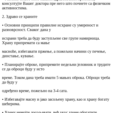
консултујте Вашег доктора пре него што почнете са физичким
активностима.
2. Здраво се храните
• Основни принципи правилне исхране су умереност и
разноврсност. Сваког дана у
исхрани треба да буду заступљене све групе намирница.
Храну припремати са мање
масноће, избегавати пржење, а пожељни начини су печење,
динстање, кување.
• Планирајте оброке, припремите недељни јеловник и трудите
се да оброци буду у исто
време. Током дана треба имати 5 мањих оброка. Оброци треба
да буду у
одређено време, пожељно на 3-4 сата.
• Избегавајте масну и јако засољену храну, као и храну богату
шећерима.
• Храну немојте досољавати, већ укус хране обогатите