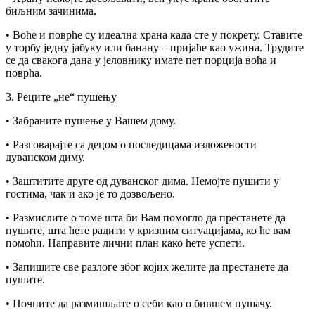
биљним зачинима.
• Воће и поврће су идеална храна када сте у покрету. Ставите
у торбу једну јабуку или банану – пријаће као ужина. Трудите
се да свакога дана у јеловнику имате пет порција воћа и
поврћа.
3. Реците „не“ пушењу
• Забраните пушење у Вашем дому.
• Разговарајте са децом о последицама изложености
дуванском диму.
• Заштитите друге од дуванског дима. Немојте пушити у
гостима, чак и ако је то дозвољено.
• Размислите о томе шта би Вам помогло да престанете да
пушите, шта ћете радити у кризним ситуацијама, ко ће вам
помоћи. Направите лични план како ћете успети.
• Запишите све разлоге због којих желите да престанете да
пушите.
• Почните да размишљате о себи као о бившем пушачу.