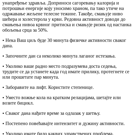
унапређење здравља. Доприноси сагоревању калорија и
потрошњи енергије коју уносимо храном, па тако утиче на
одржавање жељене телесне тежине. Такође, смањује ниво
шећера и холестерола у крви. Редовна активност доводи до
смањења нивоа крвног притиска и смањује ризик од настанка
обољења срца за 50%.
• Нека Ваш циљ буде 30 минута физичке активности сваког
дана.
• Започните дан са неколико минута лаганог истезања.
• Уколико ваше радно место подразумева доста седења,
трудите се да устанете када год имате прилику, протегнете се
или прошетате пар минута.
• Заборавите на лифт. Користите степенице.
• Уместо вожње кола на кратким релацијама, шетајте или
возите бицикл.
• Сваког дана нађите време за одлазак у шетњу.
• Постепено повећавајте интензитет и дужину активности.
• Уколико имате било каквих здравствених проблема,