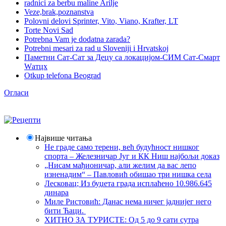
radnici za berbu maline Arilje
Veze,brak,poznanstva
Polovni delovi Sprinter, Vito, Viano, Krafter, LT
Torte Novi Sad
Potrebna Vam je dodatna zarada?
Potrebni mesari za rad u Sloveniji i Hrvatskoj
Паметни Сат-Сат за Децу са локацијом-СИМ Сат-Смарт
Wатцх
Otkup telefona Beograd
Огласи
Највише читања
Не граде само терени, већ будућност нишког
спорта – Железничар Југ и КК Ниш најбољи доказ
„Нисам мађионичар, али желим да вас лепо
изненадим“ – Павловић обишао три нишка села
Лесковац; Из буџета града исплаћено 10.986.645
динара
Миле Ристовић: Данас нема ничег јаднијег него
бити Ћаци.
ХИТНО ЗА ТУРИСТЕ: Од 5 до 9 сати сутра