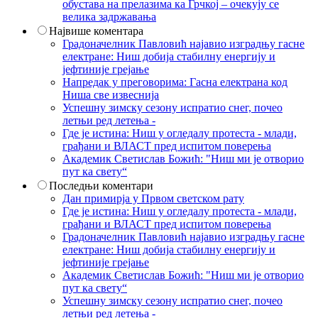
обустава на прелазима ка Грчкој – очекују се
велика задржавања
Највише коментара
Градоначелник Павловић најавио изградњу гасне
електране: Ниш добија стабилну енергију и
јефтиније грејање
Напредак у преговорима: Гасна електрана код
Ниша све извеснија
Успешну зимску сезону испратио снег, почео
летњи ред летења -
Где је истина: Ниш у огледалу протеста - млади,
грађани и ВЛАСТ пред испитом поверења
Академик Светислав Божић: "Ниш ми је отворио
пут ка свету“
Последњи коментари
Дан примирја у Првом светском рату
Где је истина: Ниш у огледалу протеста - млади,
грађани и ВЛАСТ пред испитом поверења
Градоначелник Павловић најавио изградњу гасне
електране: Ниш добија стабилну енергију и
јефтиније грејање
Академик Светислав Божић: "Ниш ми је отворио
пут ка свету“
Успешну зимску сезону испратио снег, почео
летњи ред летења -