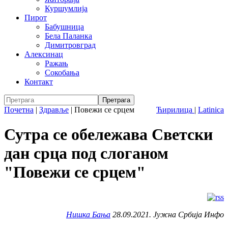
Куршумлија
Пирот
Бабушница
Бела Паланка
Димитровград
Алексинац
Ражањ
Сокобања
Контакт
Почетна
|
Здравље
|
Повежи се срцем
Ћирилица
|
Latinica
Сутра се обележава Светски
дан срца под слоганом
"Повежи се срцем"
Нишка Бања
28.09.2021. Јужна Србија Инфо