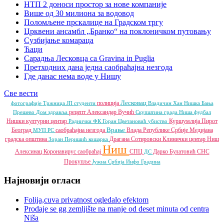
НТП 2 доноси простор за нове компаније
Више од 30 милиона за водовод
Поломљене прскалице на Градском тргу
Црквени ансамбл „Бранко“ на поклоничком путовању
Сузбијање комараца
Ћаци
Сарадња Лесковца са Gravina in Puglia
Претходних дана једна саобраћајна незгода
Где данас нема воде у Нишу
Све вести
Лесковац
полиција
фотографије
Тржница ЈП
студенти
Владичин Хан
Нишка Бања
рецепт
Александар Вучић
Прешево
Дом здравља
Скупштина града Ниша
фудбал
Нишки културни центар
Куршумлија
Пирот
Раднички ФК
Горан Цветановић
убиство
Врање
Београд
саобраћајна незгода
Влада Републике Србије
Медијана
МУП РС
градска општина
Драгана Сотировски
Клинички центар Ниш
Зоран Перишић
кошарка
Ниш
Алексинац
Коронавирус
саобраћај
СПЦ
Дарко Булатовић
СНС
ДС
Прокупље
Јужна Србија Инфо
Градина
Најновији огласи
Folija,cuva privatnost ogledalo efektom
Prodaje se gg zemljište na manje od deset minuta od centra
Niša