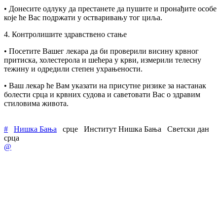
• Донесите одлуку да престанете да пушите и пронађите особе
које ће Вас подржати у остваривању тог циља.
4. Контролишите здравствено стање
• Посетите Вашег лекара да би проверили висину крвног
притиска, холестерола и шећера у крви, измерили телесну
тежину и одредили степен ухрањености.
• Ваш лекар ће Вам указати на присутне ризике за настанак
болести срца и крвних судова и саветовати Вас о здравим
стиловима живота.
#
Нишка Бања
срце
Институт Нишка Бања
Светски дан
срца
@