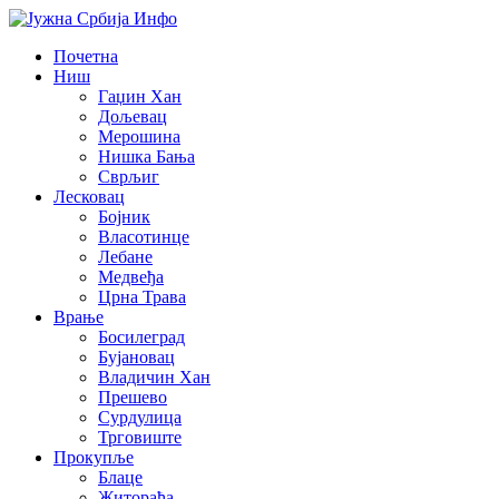
Почетна
Ниш
Гаџин Хан
Дољевац
Мерошина
Нишка Бања
Сврљиг
Лесковац
Бојник
Власотинце
Лебане
Медвеђа
Црна Трава
Врање
Босилеград
Бујановац
Владичин Хан
Прешево
Сурдулица
Трговиште
Прокупље
Блаце
Житорађа