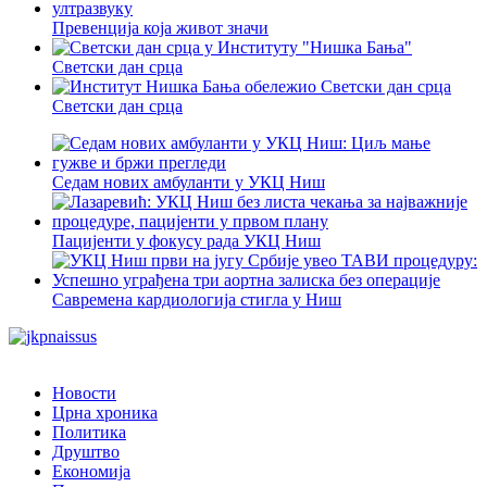
Превенција која живот значи
Светски дан срца
Светски дан срца
Седам нових амбуланти у УКЦ Ниш
Пацијенти у фокусу рада УКЦ Ниш
Савремена кардиологија стигла у Ниш
Новости
Црна хроника
Политика
Друштво
Економија