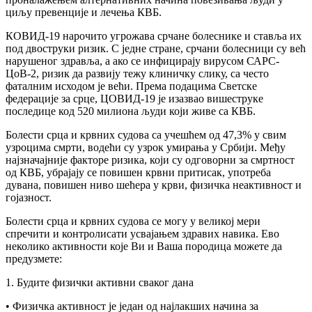
циљу превенције и лечења КВБ.
КОВИД-19 нарочито угрожава срчане болеснике и ставља их
под двоструки ризик. С једне стране, срчани болесници су већ
нарушеног здравља, а ако се инфицирају вирусом САРС-
ЦоВ-2, ризик да развију тежу клиничку слику, са често
фаталним исходом је већи. Према подацима Светске
федерације за срце, ЦОВИД-19 је изазвао вишеструке
последице код 520 милиона људи који живе са КВБ.
Болести срца и крвних судова са учешћем од 47,3% у свим
узроцима смрти, водећи су узрок умирања у Србији. Међу
најзначајније факторе ризика, који су одговорни за смртност
од КВБ, убрајају се повишен крвни притисак, употреба
дувана, повишен ниво шећера у крви, физичка неактивност и
гојазност.
Болести срца и крвних судова се могу у великој мери
спречити и контролисати усвајањем здравих навика. Ево
неколико активности које Ви и Ваша породица можете да
предузмете:
1. Будите физички активни сваког дана
• Физичка активност је један од најлакших начина за