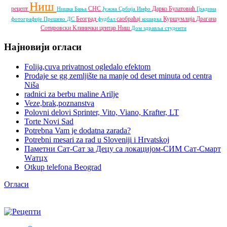
Ниш
рецепт
СНС
Дарко Булатовић
Нишка Бања
Јужна Србија Инфо
Градина
Београд
саобраћај
Куршумлија
Драгана
фотографије
Прешево
ДС
фудбал
кошарка
Сотировски
Клинички центар Ниш
Дом здравља
студенти
Најновији огласи
Folija,cuva privatnost ogledalo efektom
Prodaje se gg zemljište na manje od deset minuta od centra
Niša
radnici za berbu maline Arilje
Veze,brak,poznanstva
Polovni delovi Sprinter, Vito, Viano, Krafter, LT
Torte Novi Sad
Potrebna Vam je dodatna zarada?
Potrebni mesari za rad u Sloveniji i Hrvatskoj
Паметни Сат-Сат за Децу са локацијом-СИМ Сат-Смарт
Wатцх
Otkup telefona Beograd
Огласи