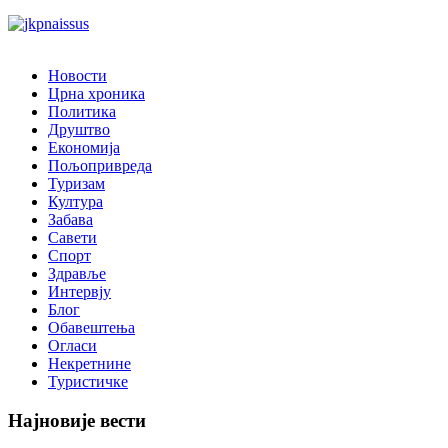
Новости
Црна хроника
Политика
Друштво
Економија
Пољопривреда
Туризам
Култура
Забава
Савети
Спорт
Здравље
Интервју
Блог
Обавештења
Огласи
Некретнине
Туристичке
Најновије вести