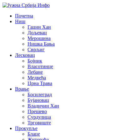
Почетна
Ниш
Гаџин Хан
Дољевац
Мерошина
Нишка Бања
Сврљиг
Лесковац
Бојник
Власотинце
Лебане
Медвеђа
Црна Трава
Врање
Босилеград
Бујановац
Владичин Хан
Прешево
Сурдулица
Трговиште
Прокупље
Блаце
Житорађа