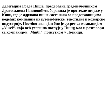
Делегација Града Ниша, предвођена градоначелником
Драгославом Павловићем, боравила је протекле недеље у
Кини, где је одржано више састанака са представницима
водећих компанија из аутомобилске, текстилне и кожарске
индустрије. Посебно значајан био је сусрет са компанијом
„Yusei“, која већ успешно послује у Нишу, као и разговори
са компанијом „Minth“, присутном у Лозници.