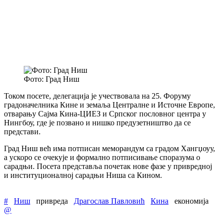
Фото: Град Ниш
Током посете, делегација је учествовала на 25. Форуму
градоначелника Кине и земаља Централне и Источне Европе,
отварању Сајма Кина-ЦИЕЗ и Српског пословног центра у
Нингбоу, где је позвано и нишко предузетништво да се
представи.
Град Ниш већ има потписан меморандум са градом Хангџоуу,
а ускоро се очекује и формално потписивање споразума о
сарадњи. Посета представља почетак нове фазе у привредној
и институционалној сарадњи Ниша са Кином.
#
Ниш
привреда
Драгослав Павловић
Кина
економија
@