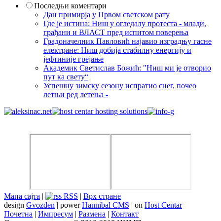
Последњи коментари
Дан примирја у Првом светском рату
Где је истина: Ниш у огледалу протеста - млади,
грађани и ВЛАСТ пред испитом поверења
Градоначелник Павловић најавио изградњу гасне
електране: Ниш добија стабилну енергију и
јефтиније грејање
Академик Светислав Божић: "Ниш ми је отворио
пут ка свету“
Успешну зимску сезону испратио снег, почео
летњи ред летења -
Мапа сајта
|
RSS
|
Врх стране
design
Gvozden
| power
Hannibal CMS
| on
Host Centar
Почетна
|
Импресум
|
Размена
|
Контакт