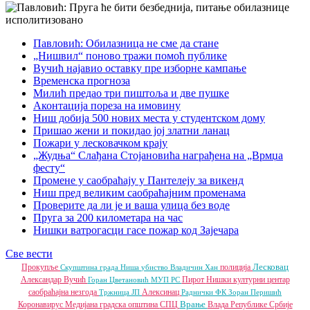
Павловић: Обилазница не сме да стане
„Нишвил“ поново тражи помоћ публике
Вучић најавио оставку пре изборне кампање
Временска прогноза
Милић предао три пиштоља и две пушке
Аконтација пореза на имовину
Ниш добија 500 нових места у студентском дому
Пришао жени и покидао јој златни ланац
Пожари у лесковачком крају
„Жудња“ Слађана Стојановића награђена на „Врмџа
фесту“
Промене у саобраћају у Пантелеју за викенд
Ниш пред великим саобраћајним променама
Проверите да ли је и ваша улица без воде
Пруга за 200 километара на час
Нишки ватрогасци гасе пожар код Зајечара
Све вести
Лесковац
Прокупље
полиција
Скупштина града Ниша
убиство
Владичин Хан
Александар Вучић
Пирот
Нишки културни центар
Горан Цветановић
МУП РС
саобраћајна незгода
Алексинац
Тржница ЈП
Раднички ФК
Зоран Перишић
Врање
Коронавирус
Медијана градска општина
СПЦ
Влада Републике Србије