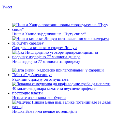
Tweet
Ниш и Ханџо заједнички на "Путу свиле"
Сарадња са кинеским градом Лишуи
Ниш издвојио 77 милиона за привреду
Радници страхују од отпуштања
Исплате из лесковачког буџета
Нишка Бања има велике потенцијале