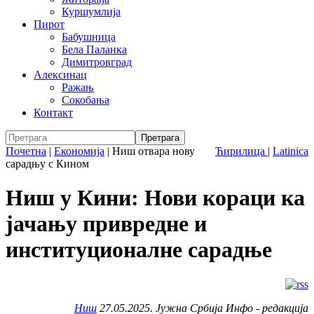
Куршумлија
Пирот
Бабушница
Бела Паланка
Димитровград
Алексинац
Ражањ
Сокобања
Контакт
Почетна
|
Економија
|
Ниш отвара нову
Ћирилица
|
Latinica
сарадњу с Кином
Ниш у Кини: Нови кораци ка
јачању привредне и
институционалне сарадње
Ниш
27.05.2025. Јужна Србија Инфо - редакција