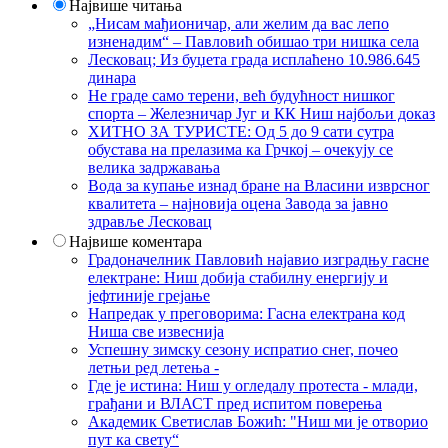
Највише читања
„Нисам мађионичар, али желим да вас лепо
изненадим“ – Павловић обишао три нишка села
Лесковац; Из буџета града исплаћено 10.986.645
динара
Не граде само терени, већ будућност нишког
спорта – Железничар Југ и КК Ниш најбољи доказ
ХИТНО ЗА ТУРИСТЕ: Од 5 до 9 сати сутра
обустава на прелазима ка Грчкој – очекују се
велика задржавања
Вода за купање изнад бране на Власини изврсног
квалитета – најновија оцена Завода за јавно
здравље Лесковац
Највише коментара
Градоначелник Павловић најавио изградњу гасне
електране: Ниш добија стабилну енергију и
јефтиније грејање
Напредак у преговорима: Гасна електрана код
Ниша све извеснија
Успешну зимску сезону испратио снег, почео
летњи ред летења -
Где је истина: Ниш у огледалу протеста - млади,
грађани и ВЛАСТ пред испитом поверења
Академик Светислав Божић: "Ниш ми је отворио
пут ка свету“