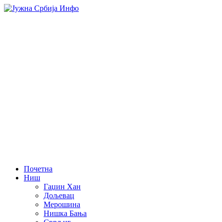
Почетна
Ниш
Гаџин Хан
Дољевац
Мерошина
Нишка Бања