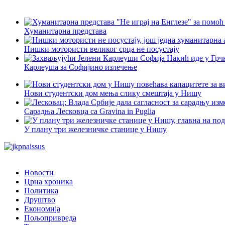
Хуманитарна представа
Нишки мотористи великог срца не посустају
Карлеуша за Софијино излечење
Нови студентски дом мења слику смештаја у Нишу
Сарадња Лесковца са Gravina in Puglia
У плану три железничке станице у Нишу
Новости
Црна хроника
Политика
Друштво
Економија
Пољопривреда