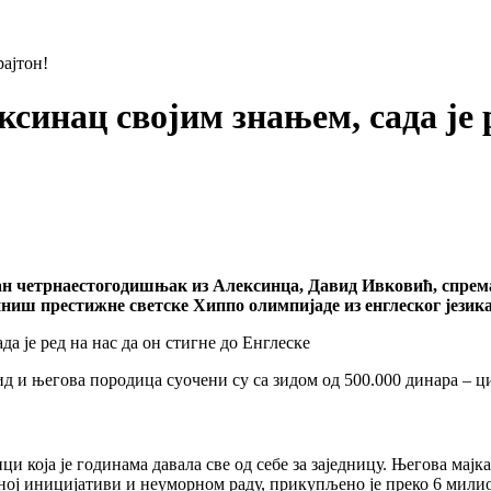
ајтон!
инац својим знањем, сада је р
дан четрнаестогодишњак из Алексинца, Давид Ивковић, спрема
ниш престижне светске Хиппо олимпијаде из енглеског језика
д и његова породица суочени су са зидом од 500.000 динара – ци
ици која је годинама давала све од себе за заједницу. Његова мај
ој иницијативи и неуморном раду, прикупљено је преко 6 милио