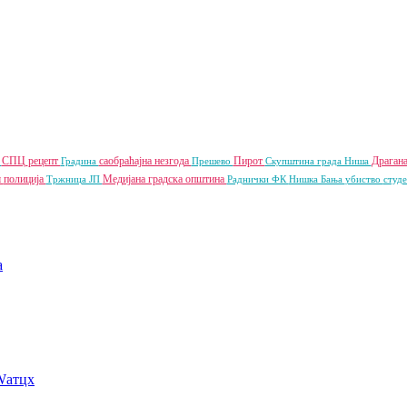
ц
СПЦ
рецепт
саобраћајна незгода
Пирот
Драган
Градина
Прешево
Скупштина града Ниша
ш
полиција
Медијана градска општина
Тржница ЈП
Раднички ФК
Нишка Бања
убиство
студ
a
Wатцх