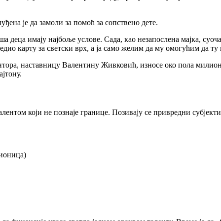
уђена је да замоли за помоћ за сопствено дете.
а деца имају најбоље услове. Сада, као незапослена мајка, суоча
дио карту за светски врх, а ја само желим да му омогућим да ту 
нтора, наставницу Валентину Живковић, износе око пола милиона
ајтону.
талентом који не познаје границе. Позивају се привредни субјек
ионица)