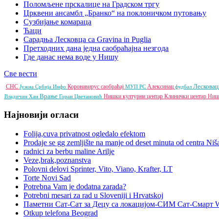
Поломљене прскалице на Градском тргу
Црквени ансамбл „Бранко“ на поклоничком путовању
Сузбијање комараца
Ћаци
Сарадња Лесковца са Gravina in Puglia
Претходних дана једна саобраћајна незгода
Где данас нема воде у Нишу
Све вести
Лескова
СНС
Коронавирус
саобраћај
Алексинац
Јужна Србија Инфо
МУП РС
фудбал
Врање
Нишки културни центар
Клинички центар Ни
Владичин Хан
Горан Цветановић
Најновији огласи
Folija,cuva privatnost ogledalo efektom
Prodaje se gg zemljište na manje od deset minuta od centra Niš
radnici za berbu maline Arilje
Veze,brak,poznanstva
Polovni delovi Sprinter, Vito, Viano, Krafter, LT
Torte Novi Sad
Potrebna Vam je dodatna zarada?
Potrebni mesari za rad u Sloveniji i Hrvatskoj
Паметни Сат-Сат за Децу са локацијом-СИМ Сат-Смарт 
Otkup telefona Beograd