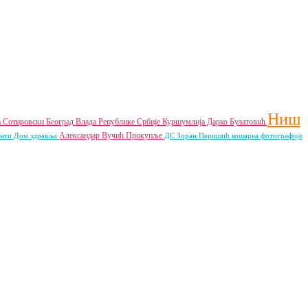
Ниш
а Сотировски
Београд
Влада Републике Србије
Куршумлија
Дарко Булатовић
Александар Вучић
Прокупље
енти
Дом здравља
ДС
Зоран Перишић
кошарка
фотографије