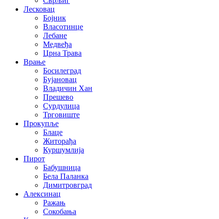
Сврљиг
Лесковац
Бојник
Власотинце
Лебане
Медвеђа
Црна Трава
Врање
Босилеград
Бујановац
Владичин Хан
Прешево
Сурдулица
Трговиште
Прокупље
Блаце
Житорађа
Куршумлија
Пирот
Бабушница
Бела Паланка
Димитровград
Алексинац
Ражањ
Сокобања