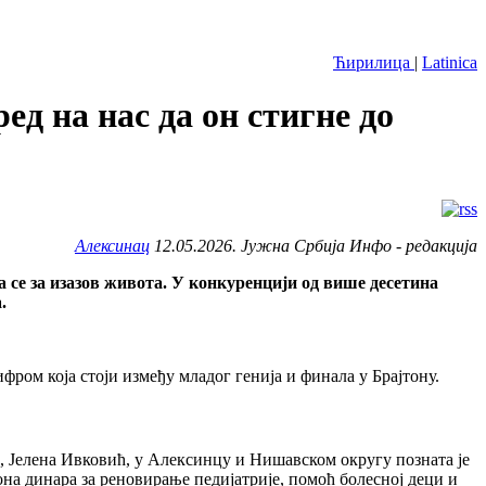
Ћирилица
|
Latinica
ед на нас да он стигне до
Алексинац
12.05.2026. Јужна Србија Инфо - редакција
 се за изазов живота. У конкуренцији од више десетина
.
фром која стоји између младог генија и финала у Брајтону.
ка, Јелена Ивковић, у Алексинцу и Нишавском округу позната је
на динара за реновирање педијатрије, помоћ болесној деци и