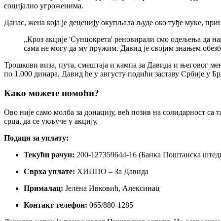
социјално угроженима.
Данас, жена која је деценију окупљала људе око туђе муке, прин
„Кроз акције 'Сунцокрета' реновирали смо одељења да наш
сама не могу да му пружим. Давид је својим знањем обезбе
Трошкови виза, пута, смештаја и кампа за Давида и његовог ме
по 1.000 динара, Давид ће у августу подићи заставу Србије у Бр
Како можете помоћи?
Ово није само молба за донацију, већ позив на солидарност са 
срца, да се укључе у акцију.
Подаци за уплату:
Текући рачун:
200-127359644-16 (Банка Поштанска штед
Сврха уплате:
ХИППО – За Давида
Прималац:
Јелена Ивковић, Алексинац
Контакт телефон:
065/880-1285