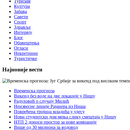
Туризам
Култура
Забава
Савети
Спорт
Здравље
Интервју
Блог
Обавештења
Огласи
Некретнине
Туристичке
Најновије вести
Временска прогноза
Викенд без воде на две локације у Нишу
Радуловић о случају Милић
Неизвесне линије Рајанера из Ниша
Повређена тројица младића у удесу
Нови студентски дом мења слику смештаја у Нишу
НТП 2 доноси простор за нове компаније
Више од 30 милиона за водовод