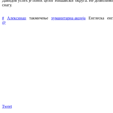
Давидов успех је понос целог Нишавског округа. Не дозволимо 
снагу.
#
Алексинац
такмичење
хуманитарна акција
Енглеска
енг
@
Tweet