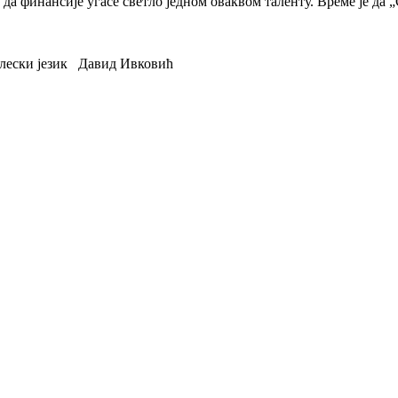
да финансије угасе светло једном оваквом таленту. Време је да
лески језик
Давид Ивковић