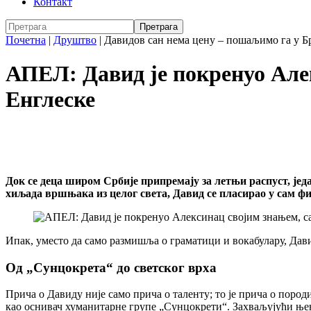
Контакт
Почетна
|
Друштво
|
Давидов сан нема цену – пошаљимо га у Бр
АПЕЛ: Давид је покренуо Алекс
Енглеске
Док се деца широм Србије припремају за летњи распуст, је
хиљада вршњака из целог света, Давид се пласирао у сам фи
Ипак, уместо да само размишља о граматици и вокабулару, Дави
Од „Сунцокрета“ до светског врха
Прича о Давиду није само прича о таленту; то је прича о пород
као оснивач хуманитарне групе „Сунцокрети“. Захваљујући њен