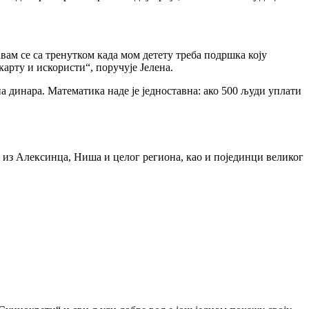
вам се са тренутком када мом детету треба подршка коју
карту и искористи“, поручује Јелена.
 динара. Математика наде је једноставна: ако 500 људи уплати
ти из Алексинца, Ниша и целог региона, као и појединци великог