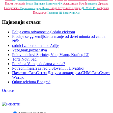
Пирот
полиција
Александар Вучић
Драгана
Зоран Перишић
Раднички ФК
кошарка
Сотировски
Влада Републике Србије
саобраћај
Скупштина града Ниша
ДС
МУП РС
Прокупље
Тржница ЈП
Владичин Хан
Најновији огласи
Folija,cuva privatnost ogledalo efektom
Prodaje se gg zemljište na manje od deset minuta od centra
Niša
radnici za berbu maline Arilje
Veze,brak,poznanstva
Polovni delovi Sprinter, Vito, Viano, Krafter, LT
Torte Novi Sad
Potrebna Vam je dodatna zarada?
Potrebni mesari za rad u Sloveniji i Hrvatskoj
Паметни Сат-Сат за Децу са локацијом-СИМ Сат-Смарт
Wатцх
Otkup telefona Beograd
Огласи