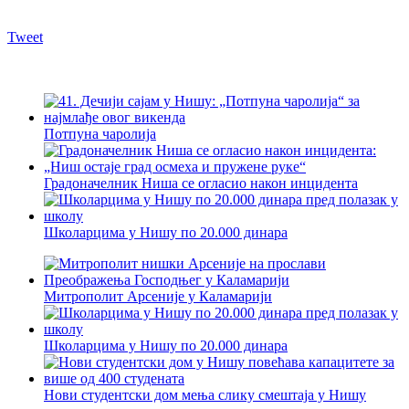
Tweet
Потпуна чаролија
Градоначелник Ниша се огласио након инцидента
Школарцима у Нишу по 20.000 динара
Митрополит Арсеније у Каламарији
Школарцима у Нишу по 20.000 динара
Нови студентски дом мења слику смештаја у Нишу