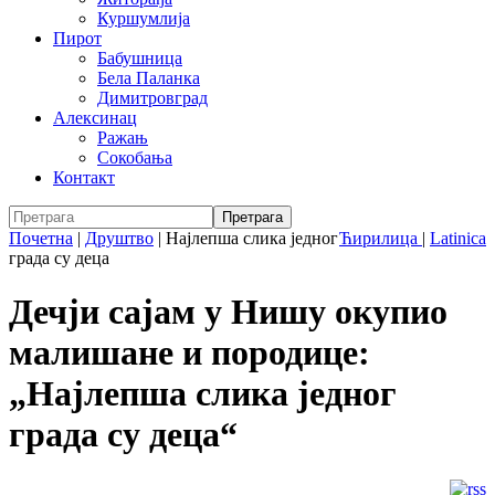
Куршумлија
Пирот
Бабушница
Бела Паланка
Димитровград
Алексинац
Ражањ
Сокобања
Контакт
Почетна
|
Друштво
|
Најлепша слика једног
Ћирилица
|
Latinica
града су деца
Дечји сајам у Нишу окупио
малишане и породице:
„Најлепша слика једног
града су деца“