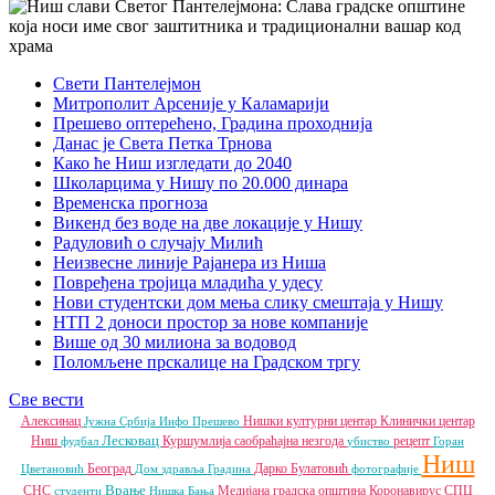
Свети Пантелејмон
Митрополит Арсеније у Каламарији
Прешево оптерећено, Градина проходнија
Данас је Света Петка Трнова
Како ће Ниш изгледати до 2040
Школарцима у Нишу по 20.000 динара
Временска прогноза
Викенд без воде на две локације у Нишу
Радуловић о случају Милић
Неизвесне линије Рајанера из Ниша
Повређена тројица младића у удесу
Нови студентски дом мења слику смештаја у Нишу
НТП 2 доноси простор за нове компаније
Више од 30 милиона за водовод
Поломљене прскалице на Градском тргу
Све вести
Алексинац
Нишки културни центар
Клинички центар
Јужна Србија Инфо
Прешево
Лесковац
Ниш
Куршумлија
саобраћајна незгода
рецепт
фудбал
убиство
Горан
Ниш
Београд
Дарко Булатовић
Цветановић
Дом здравља
Градина
фотографије
Врање
СНС
Медијана градска општина
Коронавирус
СПЦ
студенти
Нишка Бања