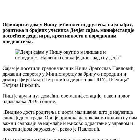
Официрски дом у Нишу је био место дружења најмлађих,
родитеља и бројних учесника Дечјег сајма, манифестације
посвећене деци, игри, креативности и породичним
вредностима.
Сајам је посетили градоначелник Ниша Драгослав Павловић,
државни секретар у Министарству за бригу о породици и
демографију Лазар Петровић и директорка ЈПУ „Пчелица“
Татјана Николић.
Ниш је други пут домаћин ове манифестације, након првог
одржавања 2019. године.
„Видимо доста родитеља и доста малишана, што је најлепша
слика једног града. Ово је прилика да покажемо колико су нам
важни садржаји за најмлађе и њихово одрастање у здравом и
подстицајном окружењу“, рекао је Павловић.
Он је поручио да ће Град Ниш наставити да подржава