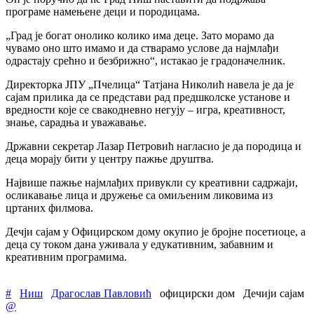
програме намењене деци и породицама.
„Град је богат онолико колико има деце. Зато морамо да
чувамо оно што имамо и да стварамо услове да најмлађи
одрастају срећно и безбрижно“, истакао је градоначелник.
Директорка ЈПУ „Пчелица“ Татјана Николић навела је да је
сајам прилика да се представи рад предшколске установе и
вредности које се свакодневно негују – игра, креативност,
знање, сарадња и уважавање.
Државни секретар Лазар Петровић нагласио је да породица и
деца морају бити у центру пажње друштва.
Највише пажње најмлађих привукли су креативни садржаји,
осликавање лица и дружење са омиљеним ликовима из
цртаних филмова.
Дечји сајам у Официрском дому окупио је бројне посетиоце, а
деца су током дана уживала у едукативним, забавним и
креативним програмима.
#
Ниш
Драгослав Павловић
официрски дом
Дечији сајам
@