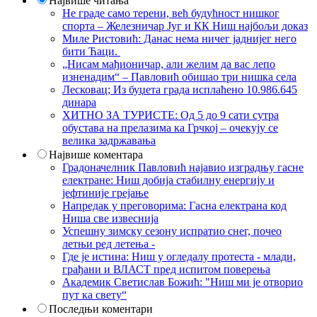
Највише читања
Не граде само терени, већ будућност нишког
спорта – Железничар Југ и КК Ниш најбољи доказ
Миле Ристовић: Данас нема ничег јаднијег него
бити Ћаци.
„Нисам мађионичар, али желим да вас лепо
изненадим“ – Павловић обишао три нишка села
Лесковац; Из буџета града исплаћено 10.986.645
динара
ХИТНО ЗА ТУРИСТЕ: Од 5 до 9 сати сутра
обустава на прелазима ка Грчкој – очекују се
велика задржавања
Највише коментара
Градоначелник Павловић најавио изградњу гасне
електране: Ниш добија стабилну енергију и
јефтиније грејање
Напредак у преговорима: Гасна електрана код
Ниша све извеснија
Успешну зимску сезону испратио снег, почео
летњи ред летења -
Где је истина: Ниш у огледалу протеста - млади,
грађани и ВЛАСТ пред испитом поверења
Академик Светислав Божић: "Ниш ми је отворио
пут ка свету“
Последњи коментари