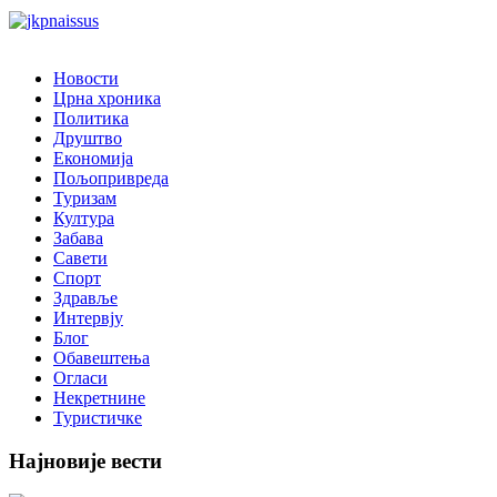
Новости
Црна хроника
Политика
Друштво
Економија
Пољопривреда
Туризам
Култура
Забава
Савети
Спорт
Здравље
Интервју
Блог
Обавештења
Огласи
Некретнине
Туристичке
Најновије вести