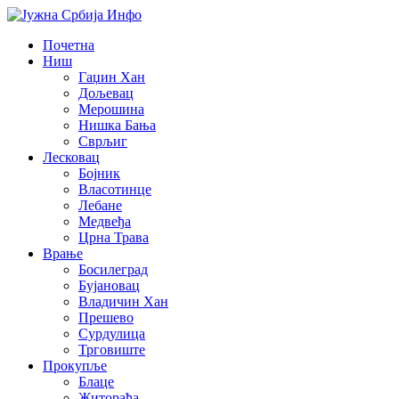
Почетна
Ниш
Гаџин Хан
Дољевац
Мерошина
Нишка Бања
Сврљиг
Лесковац
Бојник
Власотинце
Лебане
Медвеђа
Црна Трава
Врање
Босилеград
Бујановац
Владичин Хан
Прешево
Сурдулица
Трговиште
Прокупље
Блаце
Житорађа