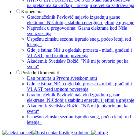
na prelazima ka Grčkoj – očekuju se velika zadržavanja
Komentara
Gradonačelnik Pavlović najavio izgradnju gasne
elektrane: Niš dobija stabilnu energiju i jeftinije grejanje
Napredak u pregovorima: Gasna elektrana kod Niša
sve izvesnija
Uspešnu zimsku sezonu ispratio sneg, počeo letnji red
letenja -
Gde je istina: Niš u ogledalu protesta - mladi, građani i
VLAST pred ispitom poverenja
Akademik Svetislav Božić: "Niš mi je otvorio put ka
svetu“
Poslednji komentari
Dan primirja u Prvom svetskom ratu
Gde je istina: Niš u ogledalu protesta - mladi, građani i
VLAST pred ispitom poverenja
Gradonačelnik Pavlović najavio izgradnju gasne
elektrane: Niš dobija stabilnu energiju i jeftinije grejanje
Akademik Svetislav Božić: "Niš mi je otvorio put ka
svetu“
Uspešnu zimsku sezonu ispratio sneg, počeo letnji red
letenja -