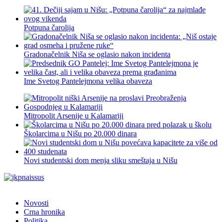
Potpuna čarolija
Gradonačelnik Niša se oglasio nakon incidenta
Ime Svetog Pantelejmona velika obaveza
Mitropolit Arsenije u Kalamariji
Školarcima u Nišu po 20.000 dinara
Novi studentski dom menja sliku smeštaja u Nišu
Novosti
Crna hronika
Politika