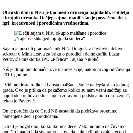
Oficirski dom u Nišu je bio mesto druženja najmlađih, roditelja
i brojnih učesnika Dečjeg sajma, manifestacije posvećene deci,
igri, kreativnosti i porodičnim vrednostima.
Sajam je posetili gradonačelnik Niša Dragoslav Pavlović, državni
sekretar u Ministarstvu za brigu o porodici i demografiju Lazar
Petrović i direktorka JPU „Pčelica“ Tatjana Nikolić.
Niš je drugi put domaćin ove manifestacije, nakon prvog održavanja
2019. godine.
„Vidimo dosta roditelja i dosta mališana, što je najlepša slika jednog
grada. Ovo je prilika da pokažemo koliko su nam važni sadržaji za
najmlađe i njihovo odrastanje u zdravom i podsticajnom okruženju“,
rekao je Pavlović.
On je poručio da će Grad Niš nastaviti da podržava programe
namenjene deci i porodicama.
„Grad je bogat onoliko koliko ima dece. Zato moramo da čuvamo
ono što imamo i da stvaramo uslove da najmlađi odrastaju srećno i