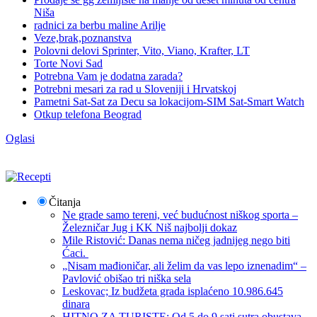
Niša
radnici za berbu maline Arilje
Veze,brak,poznanstva
Polovni delovi Sprinter, Vito, Viano, Krafter, LT
Torte Novi Sad
Potrebna Vam je dodatna zarada?
Potrebni mesari za rad u Sloveniji i Hrvatskoj
Pametni Sat-Sat za Decu sa lokacijom-SIM Sat-Smart Watch
Otkup telefona Beograd
Oglasi
Čitanja
Ne grade samo tereni, već budućnost niškog sporta –
Železničar Jug i KK Niš najbolji dokaz
Mile Ristović: Danas nema ničeg jadnijeg nego biti
Ćaci.
„Nisam mađioničar, ali želim da vas lepo iznenadim“ –
Pavlović obišao tri niška sela
Leskovac; Iz budžeta grada isplaćeno 10.986.645
dinara
HITNO ZA TURISTE: Od 5 do 9 sati sutra obustava