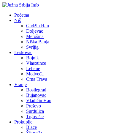
Početna
Niš
Gadžin Han
Doljevac
Merošina
Niška Banja
Svrljig
Leskovac
Bojnik
Vlasotince
Lebane
Medveđa
Crna Trava
Vranje
Bosilegrad
Bujanovac
Vladičin Han
Preševo
Surdulica
Trgovište
Prokuplje
Blace
Žitorađa