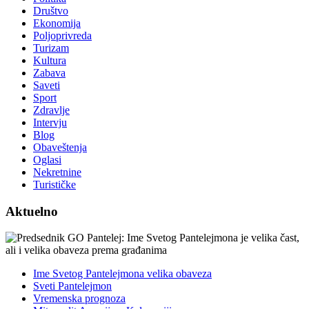
Društvo
Ekonomija
Poljoprivreda
Turizam
Kultura
Zabava
Saveti
Sport
Zdravlje
Intervju
Blog
Obaveštenja
Oglasi
Nekretnine
Turističke
Aktuelno
Ime Svetog Pantelejmona velika obaveza
Sveti Pantelejmon
Vremenska prognoza