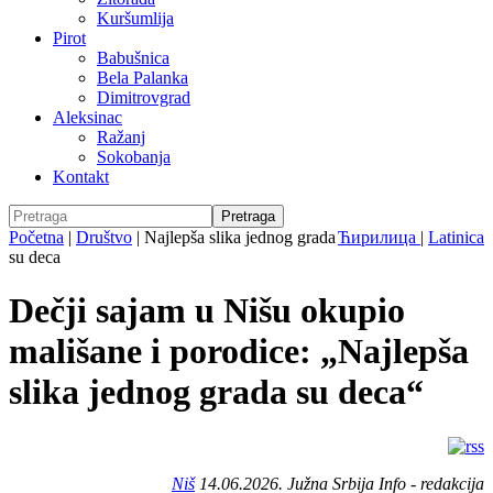
Kuršumlija
Pirot
Babušnica
Bela Palanka
Dimitrovgrad
Aleksinac
Ražanj
Sokobanja
Kontakt
Početna
|
Društvo
|
Najlepša slika jednog grada
Ћирилица
|
Latinica
su deca
Dečji sajam u Nišu okupio
mališane i porodice: „Najlepša
slika jednog grada su deca“
Niš
14.06.2026. Južna Srbija Info - redakcija