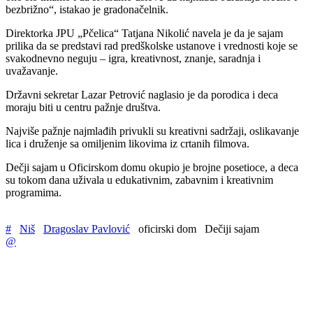
bezbrižno“, istakao je gradonačelnik.
Direktorka JPU „Pčelica“ Tatjana Nikolić navela je da je sajam
prilika da se predstavi rad predškolske ustanove i vrednosti koje se
svakodnevno neguju – igra, kreativnost, znanje, saradnja i
uvažavanje.
Državni sekretar Lazar Petrović naglasio je da porodica i deca
moraju biti u centru pažnje društva.
Najviše pažnje najmlađih privukli su kreativni sadržaji, oslikavanje
lica i druženje sa omiljenim likovima iz crtanih filmova.
Dečji sajam u Oficirskom domu okupio je brojne posetioce, a deca
su tokom dana uživala u edukativnim, zabavnim i kreativnim
programima.
#
Niš
Dragoslav Pavlović
oficirski dom
Dečiji sajam
@