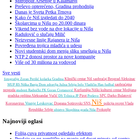
Mitropolit Arsenije u Kalamariji
Preševo opterećeno, Gradina prohodnija
Danas je Sveta Petka Trnova
Kako će Niš izgledati do 2040
Školarcima u Nišu po 20.000 dinara
Vikend bez vode na dve lokacije u Nišu
Radulović o slučaju Milić
Neizvesne linije Rajanera iz Niša
Povređena trojica mladića u udesu
Novi studentski dom menja sliku smeštaja u Nišu
NTP 2 donosi prostor za nove kompanije
Više od 30 miliona za vodovod
Sve vesti
Klinički centar Niš
saobraćaj
Beograd
Aleksinac
fotografije
Zoran Perišić
košarka
Gradina
saobraćajna
MUP RS
Niška Banja
Dom zdravlja
Južna Srbija Info
Vladičin Han
fudbal
nezgoda
Kuršumlija
Niški kulturni centar
Medijana
studenti
Radnički FK
Goran Cvetanović
gradska opština
Aleksandar Vučić
Pirot
SPC
Darko Bulatović
DS
Tržnica JP
Preševo
Niš
Vranje
Leskovac
Koronavirus
Dragana Sotirovski
SNS
policija
recept
Vlada
Republike Srbije
Prokuplje
ubistvo
Skupština grada Niša
Najnoviji oglasi
Folija,cuva privatnost ogledalo efektom
Prodaje se gg zemljište na manje od deset minuta od centra