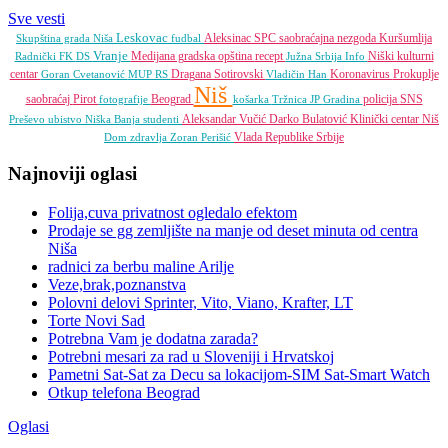
Sve vesti
Leskovac
Aleksinac
SPC
saobraćajna nezgoda
Kuršumlija
Skupština grada Niša
fudbal
Vranje
Medijana gradska opština
recept
Niški kulturni
Radnički FK
DS
Južna Srbija Info
centar
Dragana Sotirovski
Koronavirus
Prokuplje
Goran Cvetanović
MUP RS
Vladičin Han
Niš
saobraćaj
Pirot
Beograd
policija
SNS
fotografije
košarka
Tržnica JP
Gradina
Aleksandar Vučić
Darko Bulatović
Klinički centar Niš
Preševo
ubistvo
Niška Banja
studenti
Vlada Republike Srbije
Dom zdravlja
Zoran Perišić
Najnoviji oglasi
Folija,cuva privatnost ogledalo efektom
Prodaje se gg zemljište na manje od deset minuta od centra
Niša
radnici za berbu maline Arilje
Veze,brak,poznanstva
Polovni delovi Sprinter, Vito, Viano, Krafter, LT
Torte Novi Sad
Potrebna Vam je dodatna zarada?
Potrebni mesari za rad u Sloveniji i Hrvatskoj
Pametni Sat-Sat za Decu sa lokacijom-SIM Sat-Smart Watch
Otkup telefona Beograd
Oglasi