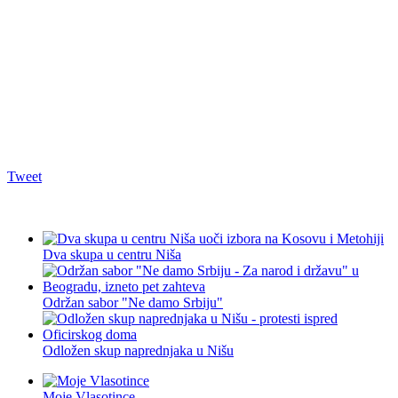
Tweet
Dva skupa u centru Niša
Održan sabor "Ne damo Srbiju"
Odložen skup naprednjaka u Nišu
Moje Vlasotince