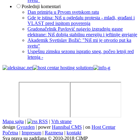
svetu“
Poslednji komentari
Dan primirja u Prvom svetskom ratu
Gde je istina: Niš u ogledalu protesta - mladi, građani i
VLAST pred ispitom poverenja
Gradonačelnik Pavlović najavio izgradnju gasne
elektrane: Niš dobija stabilnu energiju i jeftinije grejanje
Akademik Svetislav Božić: "Niš mi je otvorio put ka
svetu“
Uspešnu zimsku sezonu ispratio sneg, počeo letnji red
letenja -
Mapa sajta
|
RSS
|
Vrh strane
design
Gvozden
| power
Hannibal CMS
| on
Host Centar
Početna
|
Impresum
|
Razmena
|
kontakt
Sva prava su zadržana © 2010-2018 CIMP