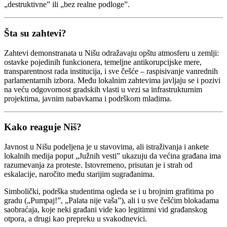
„destruktivne” ili „bez realne podloge”.
Šta su zahtevi?
Zahtevi demonstranata u Nišu odražavaju opštu atmosferu u zemlji:
ostavke pojedinih funkcionera, temeljne antikorupcijske mere,
transparentnost rada institucija, i sve češće – raspisivanje vanrednih
parlamentarnih izbora. Među lokalnim zahtevima javljaju se i pozivi
na veću odgovornost gradskih vlasti u vezi sa infrastrukturnim
projektima, javnim nabavkama i podrškom mladima.
Kako reaguje Niš?
Javnost u Nišu podeljena je u stavovima, ali istraživanja i ankete
lokalnih medija poput „Južnih vesti” ukazuju da većina građana ima
razumevanja za proteste. Istovremeno, prisutan je i strah od
eskalacije, naročito među starijim sugrađanima.
Simbolički, podrška studentima ogleda se i u brojnim grafitima po
gradu („Pumpaj!”, „Palata nije vaša”), ali i u sve češćim blokadama
saobraćaja, koje neki građani vide kao legitimni vid građanskog
otpora, a drugi kao prepreku u svakodnevici.