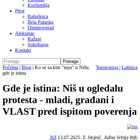
Kuršumlija
Pirot
Babušnica
Bela Palanka
Dimitrovgrad
Aleksinac
Ražanj
Sokobanja
Kontakt
Početna
|
Blog
|
Ko se sa kim "tepa" u Nišu,
Ћирилица
|
Latinica
gde je istina
Gde je istina: Niš u ogledalu
protesta - mladi, građani i
VLAST pred ispitom poverenja
Niš
13.07.2025. Z. Stojnić, Južna Srbija Info