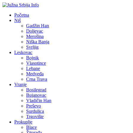
Početna
Niš
Gadžin Han
Doljevac
Merošina
Niška Banja
Svrljig
Leskovac
Bojnik
Vlasotince
Lebane
Medveđa
Crna Trava
Vranje
Bosilegrad
Bujanovac
Vladičin Han
Preševo
Surdulica
Trgovište
Prokuplje
Blace
Žitorađa