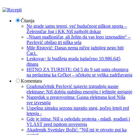
Čitanja
Ne grade samo tereni, već budućnost niškog sporta –
Železničar Jug i KK Niš najbolji dokaz
„Nisam mađioničar, ali želim da vas lepo iznenadim“ –
Pavlović obišao tri niška sela
Mile Ristović: Danas nema ničeg jadnijeg nego biti
Ćaci.
Leskovac; Iz budžeta grada isplaćeno 10.986.645
dinara
HITNO ZA TURISTE: Od 5 do 9 sati sutra obustava
na prelazima ka Grčkoj – očekuju se velika zadržavanja
Komentara
Gradonačelnik Pavlović najavio izgradnju gasne
elektrane: Niš dobija stabilnu energiju i jeftinije grejanje
Napredak u pregovorima: Gasna elektrana kod Niša
sve izvesnija
Uspešnu zimsku sezonu ispratio sneg, počeo letnji red
letenja -
Gde je istina: Niš u ogledalu protesta - mladi, građani i
VLAST pred ispitom poverenja
Akademik Svetislav Božić: "Niš mi je otvorio put ka