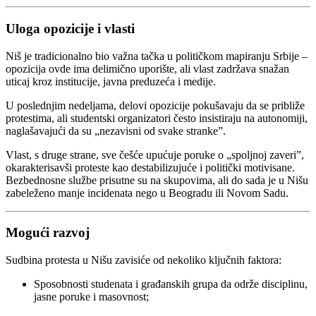
Uloga opozicije i vlasti
Niš je tradicionalno bio važna tačka u političkom mapiranju Srbije –
opozicija ovde ima delimično uporište, ali vlast zadržava snažan
uticaj kroz institucije, javna preduzeća i medije.
U poslednjim nedeljama, delovi opozicije pokušavaju da se približe
protestima, ali studentski organizatori često insistiraju na autonomiji,
naglašavajući da su „nezavisni od svake stranke”.
Vlast, s druge strane, sve češće upućuje poruke o „spoljnoj zaveri”,
okarakterisavši proteste kao destabilizujuće i politički motivisane.
Bezbednosne službe prisutne su na skupovima, ali do sada je u Nišu
zabeleženo manje incidenata nego u Beogradu ili Novom Sadu.
Mogući razvoj
Sudbina protesta u Nišu zavisiće od nekoliko ključnih faktora:
Sposobnosti studenata i građanskih grupa da održe disciplinu,
jasne poruke i masovnost;