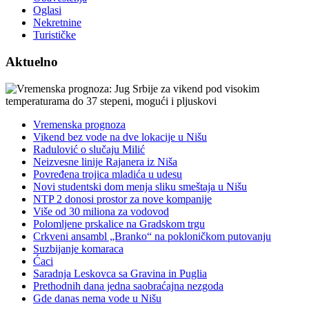
Oglasi
Nekretnine
Turističke
Aktuelno
Vremenska prognoza
Vikend bez vode na dve lokacije u Nišu
Radulović o slučaju Milić
Neizvesne linije Rajanera iz Niša
Povređena trojica mladića u udesu
Novi studentski dom menja sliku smeštaja u Nišu
NTP 2 donosi prostor za nove kompanije
Više od 30 miliona za vodovod
Polomljene prskalice na Gradskom trgu
Crkveni ansambl „Branko“ na pokloničkom putovanju
Suzbijanje komaraca
Ćaci
Saradnja Leskovca sa Gravina in Puglia
Prethodnih dana jedna saobraćajna nezgoda
Gde danas nema vode u Nišu