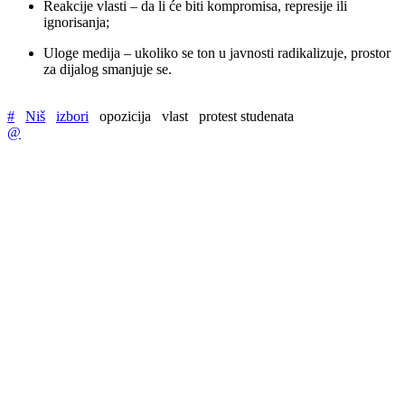
Reakcije vlasti – da li će biti kompromisa, represije ili
ignorisanja;
Uloge medija – ukoliko se ton u javnosti radikalizuje, prostor
za dijalog smanjuje se.
#
Niš
izbori
opozicija
vlast
protest studenata
@