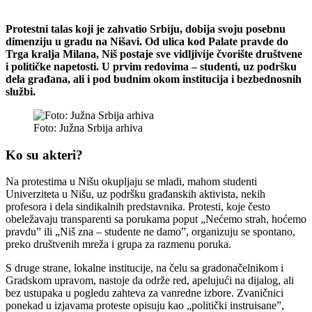
Protestni talas koji je zahvatio Srbiju, dobija svoju posebnu
dimenziju u gradu na Nišavi. Od ulica kod Palate pravde do
Trga kralja Milana, Niš postaje sve vidljivije čvorište društvene
i političke napetosti. U prvim redovima – studenti, uz podršku
dela građana, ali i pod budnim okom institucija i bezbednosnih
službi.
Foto: Južna Srbija arhiva
Ko su akteri?
Na protestima u Nišu okupljaju se mladi, mahom studenti
Univerziteta u Nišu, uz podršku građanskih aktivista, nekih
profesora i dela sindikalnih predstavnika. Protesti, koje često
obeležavaju transparenti sa porukama poput „Nećemo strah, hoćemo
pravdu” ili „Niš zna – studente ne damo”, organizuju se spontano,
preko društvenih mreža i grupa za razmenu poruka.
S druge strane, lokalne institucije, na čelu sa gradonačelnikom i
Gradskom upravom, nastoje da održe red, apelujući na dijalog, ali
bez ustupaka u pogledu zahteva za vanredne izbore. Zvaničnici
ponekad u izjavama proteste opisuju kao „politički instruisane”,