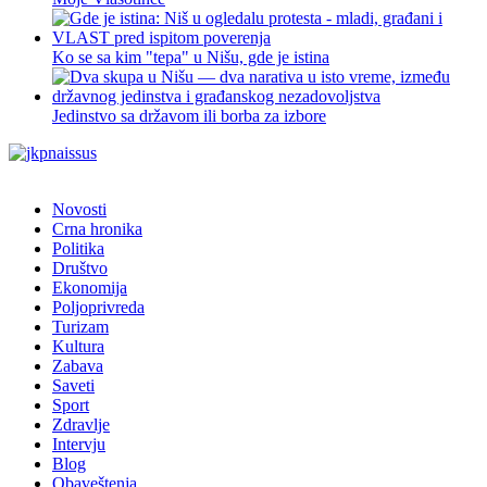
Ko se sa kim "tepa" u Nišu, gde je istina
Jedinstvo sa državom ili borba za izbore
Novosti
Crna hronika
Politika
Društvo
Ekonomija
Poljoprivreda
Turizam
Kultura
Zabava
Saveti
Sport
Zdravlje
Intervju
Blog
Obaveštenja