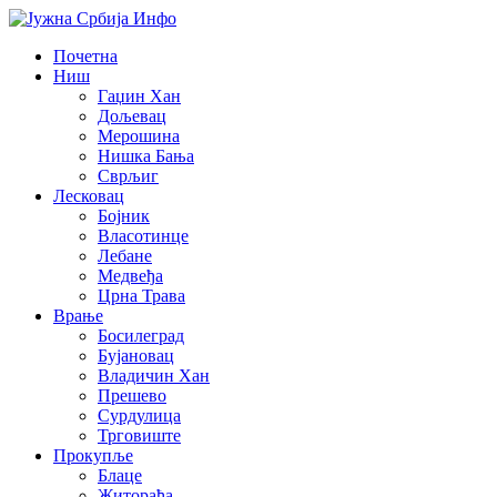
Почетна
Ниш
Гаџин Хан
Дољевац
Мерошина
Нишка Бања
Сврљиг
Лесковац
Бојник
Власотинце
Лебане
Медвеђа
Црна Трава
Врање
Босилеград
Бујановац
Владичин Хан
Прешево
Сурдулица
Трговиште
Прокупље
Блаце
Житорађа