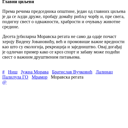
Главни циљеви
Према речима председника општине, један од главних циљева
је да се људи друже, пробају домаћу рибљу чорбу и, пре свега,
подигну свест о одважности, храбрости и очувању животне
средине.
Десета јубиларна Моравска регата не само да одаје почаст
хероју Видену Јовановићу, већ и промовише важне вредности
као што су екологија, рекреација и заједништво. Овај догађај
је одличан пример како се кроз спорт и забаву може подићи
свест о важним друштвеним питањима.
#
Ниш
Јужна Морава
Братислав Вучковић
Лалинац
Палилула ГО
Мрамор
Моравска регата
@