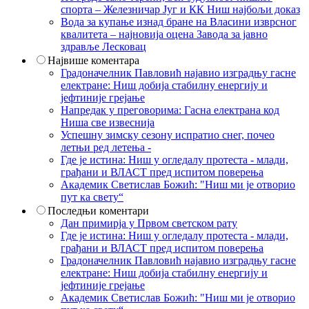
спорта – Железничар Југ и КК Ниш најбољи доказ
Вода за купање изнад бране на Власини изврсног
квалитета – најновија оцена Завода за јавно
здравље Лесковац
Највише коментара
Градоначелник Павловић најавио изградњу гасне
електране: Ниш добија стабилну енергију и
јефтиније грејање
Напредак у преговорима: Гасна електрана код
Ниша све извеснија
Успешну зимску сезону испратио снег, почео
летњи ред летења -
Где је истина: Ниш у огледалу протеста - млади,
грађани и ВЛАСТ пред испитом поверења
Академик Светислав Божић: "Ниш ми је отворио
пут ка свету“
Последњи коментари
Дан примирја у Првом светском рату
Где је истина: Ниш у огледалу протеста - млади,
грађани и ВЛАСТ пред испитом поверења
Градоначелник Павловић најавио изградњу гасне
електране: Ниш добија стабилну енергију и
јефтиније грејање
Академик Светислав Божић: "Ниш ми је отворио