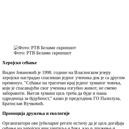
Фото: РТВ Белами скриншот
Херојско сећање
Виден Јовановић је 1998. године на Власинском језеру
херојски настрадао спасивши једног ученика док је са другим
преминуо. "Сећање на трагичан крај једног хуманог човека,
који је спасавајући свог ученика изгубио живот, не смемо
заборавити. Његов хумани циљ треба да буде и наша
одредница за будућност," казао је председник ГО Палилула,
Братислав Вучковић.
Промоција дружења и екологије
Организатори ове јубиларне регате истичу да је циљ догађаја
сећање на херојски чин учитеља и ђака, као и дружење и