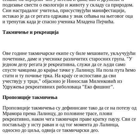
подизање свести о екологији и животу у складу са природом.
Син настрадалог учитеља, присуствујући манифестацији,
истакао је да се регата одржава у знак сећања на његовог оца
и тренутак када је спасио ученика Младена Пејчића.
Такмичење и рекреација
Ове године такмичарске екипе су биле мешовите, укључујући
почетнике, даме и учеснике различитих старосних група. "У
једном делу регата је рекреативна, служи да се људи само
спусте чамцима до крајње тачке у Лалинцу. На пола пута ћемо
стати и ту почиње трка. На крају се испостави да сви
учествују у трци," објаснио је Нинослав Миленковић из
Удружења рекреативних риболоваца "Еко фишинг".
Пропозиције такмичења
Пропозиције такмичења су дефинисане тако да се на потезу од
Мрамора према Лалинцу, до половине трасе, плови
рекреативно, након чега такмичари праве кратку паузу. Сви се
постављају у исту раван и од тог момента до Лалинца,
односно до циља, одвија се такмичарски део.