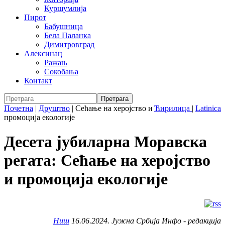
Куршумлија
Пирот
Бабушница
Бела Паланка
Димитровград
Алексинац
Ражањ
Сокобања
Контакт
Почетна
|
Друштво
|
Сећање на херојство и
Ћирилица
|
Latinica
промоција екологије
Десета јубиларна Моравска
регата: Сећање на херојство
и промоција екологије
Ниш
16.06.2024. Јужна Србија Инфо - редакција