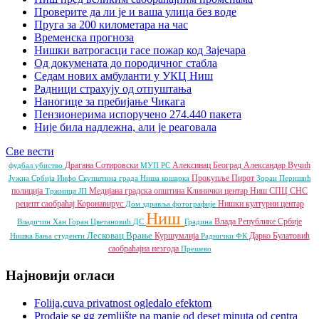
Проверите да ли је и ваша улица без воде
Пруга за 200 километара на час
Временска прогноза
Нишки ватрогасци гасе пожар код Зајечара
Од докумената до породичног стабла
Седам нових амбуланти у УКЦ Ниш
Радници страхују од отпуштања
Наногице за пребијање Чикага
Пензионерима испоручено 274.440 пакета
Није била надлежна, али је реаговала
Све вести
Драгана Сотировски
Алексинац
Београд
Александар Вучић
фудбал
убиство
МУП РС
Прокупље
Пирот
Јужна Србија Инфо
Скупштина града Ниша
кошарка
Зоран Перишић
полиција
Медијана градска општина
Клинички центар Ниш
СПЦ
СНС
Тржница ЈП
рецепт
саобраћај
Коронавирус
Нишки културни центар
Дом здравља
фотографије
Ниш
Влада Републике Србије
Владичин Хан
Горан Цветановић
ДС
Градина
Лесковац
Врање
Куршумлија
Дарко Булатовић
Нишка Бања
студенти
Раднички ФК
саобраћајна незгода
Прешево
Најновији огласи
Folija,cuva privatnost ogledalo efektom
Prodaje se gg zemljište na manje od deset minuta od centra