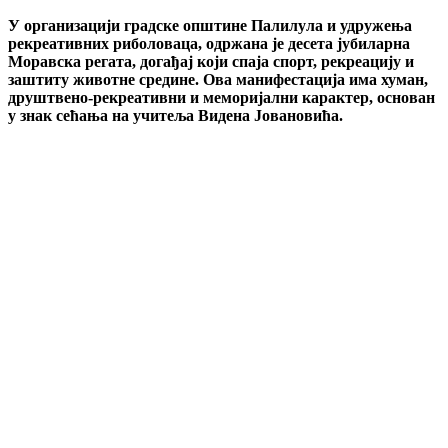
У организацији градске општине Палилула и удружења
рекреативних риболоваца, одржана је десета јубиларна
Моравска регата, догађај који спаја спорт, рекреацију и
заштиту животне средине. Ова манифестација има хуман,
друштвено-рекреативни и меморијални карактер, основан
у знак сећања на учитеља Видена Јовановића.