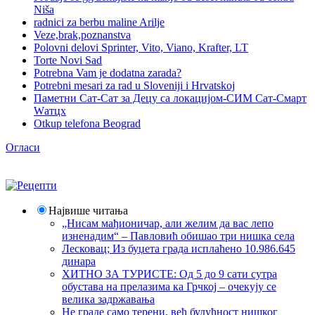
Niša
radnici za berbu maline Arilje
Veze,brak,poznanstva
Polovni delovi Sprinter, Vito, Viano, Krafter, LT
Torte Novi Sad
Potrebna Vam je dodatna zarada?
Potrebni mesari za rad u Sloveniji i Hrvatskoj
Паметни Сат-Сат за Децу са локацијом-СИМ Сат-Смарт
Wатцх
Otkup telefona Beograd
Огласи
Највише читања
„Нисам мађионичар, али желим да вас лепо
изненадим“ – Павловић обишао три нишка села
Лесковац; Из буџета града исплаћено 10.986.645
динара
ХИТНО ЗА ТУРИСТЕ: Од 5 до 9 сати сутра
обустава на прелазима ка Грчкој – очекују се
велика задржавања
Не граде само терени, већ будућност нишког