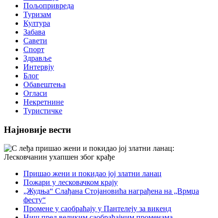
Пољопривреда
Туризам
Култура
Забава
Савети
Спорт
Здравље
Интервју
Блог
Обавештења
Огласи
Некретнине
Туристичке
Најновије вести
Пришао жени и покидао јој златни ланац
Пожари у лесковачком крају
„Жудња“ Слађана Стојановића награђена на „Врмџа
фесту“
Промене у саобраћају у Пантелеју за викенд
Ниш пред великим саобраћајним променама