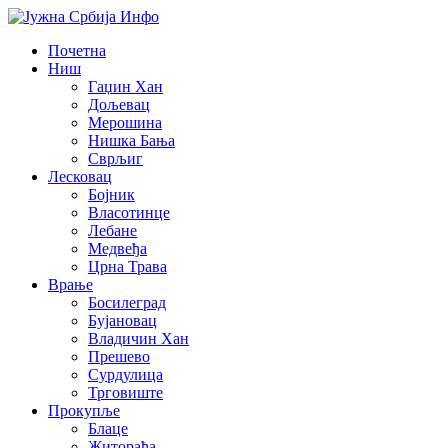
Почетна
Ниш
Гаџин Хан
Дољевац
Мерошина
Нишка Бања
Сврљиг
Лесковац
Бојник
Власотинце
Лебане
Медвеђа
Црна Трава
Врање
Босилеград
Бујановац
Владичин Хан
Прешево
Сурдулица
Трговиште
Прокупље
Блаце
Житорађа