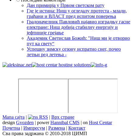
Дан примирја у Првом светском рату
Где је истина: Ниш у огледалу протеста - млади,
грађани и ВЛАСТ пред испитом поверења
Градоначелник Павловић најавио изградњу гасне
електране: Ниш добија стабилну енергију и
јефтиније грејање
Академик Светислав Божић: "Ниш ми је отворио
пут ка свету“
Успешну зимску сезону испратио снег, почео
летњи ред летења -
Мапа сајта
|
RSS
|
Врх стране
design
Gvozden
| power
Hannibal CMS
| on
Host Centar
Почетна
|
Импресум
|
Размена
|
Контакт
Сва права задржана © 2010-2018 ЦИМП