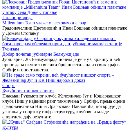
Пољопривреда
Millennium Team улаже у лесковачки аграр
Градоначелник Цветановић и Иван Бошњак обишли плантаже
у Доњем Стопању
Туризам
Добар почетак јубиларне Белмужијаде
Јубиларна, 20. Белмужијада почела је јуче у Сврљигу и већ
првог дана окупила велики број посетилаца из свих крајева
Србије и иностранства.
Спорт
Будућност нишког спорта
Пласман Рукометног клуба Железничар Југ и Кошаркашког
клуба Ниш у највиши ранг такмичења у Србији, према оцени
градоначелника Ниша Драгослава Павловића, потврђује да
улагања у спортску инфраструктуру, клубове и младе
спортисте дају резултате.
Култура