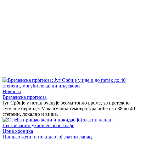
Новости
Временска прогноза
Југ Србије у петак очекује веома топло време, уз претежно
сунчане периоде. Максимална температура биће око 38 до 40
степени, локално и више.
Црна хроника
Пришао жени и покидао јој златни ланац