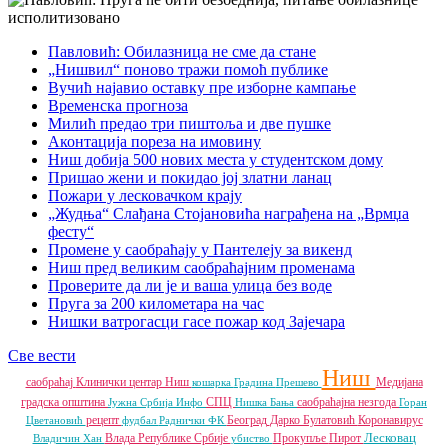
Павловић: Обилазница не сме да стане
„Нишвил“ поново тражи помоћ публике
Вучић најавио оставку пре изборне кампање
Временска прогноза
Милић предао три пиштоља и две пушке
Аконтација пореза на имовину
Ниш добија 500 нових места у студентском дому
Пришао жени и покидао јој златни ланац
Пожари у лесковачком крају
„Жудња“ Слађана Стојановића награђена на „Врмџа
фесту“
Промене у саобраћају у Пантелеју за викенд
Ниш пред великим саобраћајним променама
Проверите да ли је и ваша улица без воде
Пруга за 200 километара на час
Нишки ватрогасци гасе пожар код Зајечара
Све вести
Ниш
саобраћај
Клинички центар Ниш
Медијана
кошарка
Градина
Прешево
градска општина
СПЦ
саобраћајна незгода
Јужна Србија Инфо
Нишка Бања
Горан
рецепт
Београд
Дарко Булатовић
Коронавирус
Цветановић
фудбал
Раднички ФК
Лесковац
Влада Републике Србије
Прокупље
Пирот
Владичин Хан
убиство