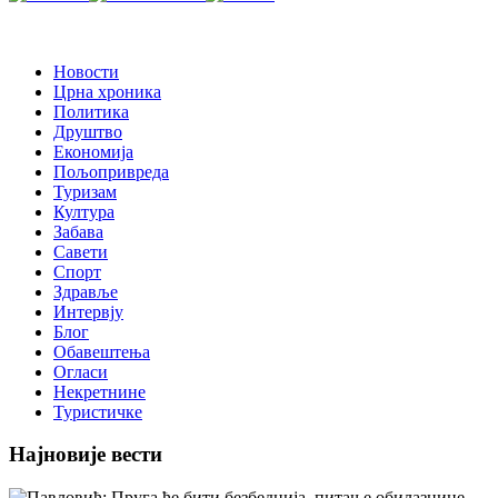
Новости
Црна хроника
Политика
Друштво
Економија
Пољопривреда
Туризам
Култура
Забава
Савети
Спорт
Здравље
Интервју
Блог
Обавештења
Огласи
Некретнине
Туристичке
Најновије вести