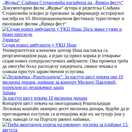
„Жудња“ Слађана Стојановића награђена на „Врмџа фесту“
Документарни филм „Жудња“ аутора и редитеља Слађана
Стојановића освојио је признање за афирмацију историјског
наслеђа на 10. Интернационалном фестивалу туристичког и
еколошког филма „Врмџа фест“
Здравље
Седам нових амбуланти у УКЦ Ниш
Универзитетски клинички центар Ниш наставља са
реорганизацијом рада, а један од првих корака је отварање
седам нових специјалистичких амбуланти. Ова промена треба
да омогући бољу расподелу пацијената, смањи чекања и
олакша приступ здравственим услугама.
Забава
За наступ шест певача 10 милиона динара
Концерти шест певача на овогодишњој Роштиљијади
Лесковац коштаће оквирно десет милиона динара, будући да је
преговарачки поступак са агенцијама које их заступају још у
току, наводи се на Порталу јавних набавки.