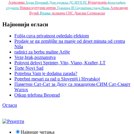
Алексинац
Куршумлија
Зоран Перишић
Дом здравља
ДС
МУП РС
фотографије
Нишки културни центар
Александар
студенти
Тржница ЈП
Скупштина града Ниша
Врање
Вучић
полиција
СНС
Драгана Сотировски
Најновији огласи
Folija,cuva privatnost ogledalo efektom
Prodaje se gg zemljište na manje od deset minuta od centra
Niša
radnici za berbu maline Arilje
Veze,brak,poznanstva
Polovni delovi Sprinter, Vito, Viano, Krafter, LT
Torte Novi Sad
Potrebna Vam je dodatna zarada?
Potrebni mesari za rad u Sloveniji i Hrvatskoj
Паметни Сат-Сат за Децу са локацијом-СИМ Сат-Смарт
Wатцх
Otkup telefona Beograd
Огласи
Највише читања