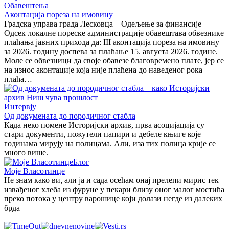
Обавештења
Аконтација пореза на имовину
Градска управа града Лесковца – Одељење за финансије –
Одсек локалне пореске администрације обавештава обвезнике
плаћања јавних прихода да: III аконтација пореза на имовину
за 2026. годину доспева за плаћање 15. августа 2026. године.
Моле се обвезници да своје обавезе благовремено плате, јер се
на износ аконтације која није плаћена до наведеног рока
плаћа…
Интервју
Од докумената до породичног стабла
Када неко помене Историјски архив, прва асоцијација су
стари документи, пожутели папири и дебеле књиге које
годинама мирују на полицама. Али, иза тих полица крије се
много више.
Блог
Моје Власотинце
Не знам како ви, али ја и сада осећам онај прелепи мирис тек
извађеног хлеба из фуруне у пекари близу оног малог мостића
преко потока у центру варошице који долази негде из далеких
брда