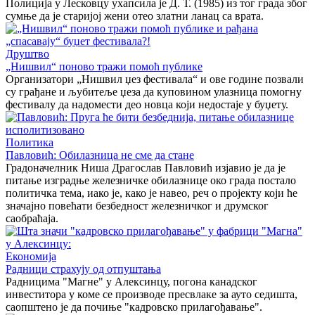
Полиција у Лесковцу ухапсила је Д. Т. (1985) из тог града због
сумње да је старијој жени отео златни ланац са врата.
Друштво
„Нишвил“ поново тражи помоћ публике
Организатори „Нишвил џез фестивала“ и ове године позвали
су грађане и љубитеље џеза да куповином улазница помогну
фестивалу да надомести део новца који недостаје у буџету.
Политика
Павловић: Обилазница не сме да стане
Градоначелник Ниша Драгослав Павловић изјавио је да је
питање изградње железничке обилазнице око града постало
политичка тема, иако је, како је навео, реч о пројекту који ће
значајно повећати безбедност железничког и друмског
саобраћаја.
Економија
Радници страхују од отпуштања
Радницима "Магне" у Алексинцу, погона канадског
инвеститора у коме се производе пресвлаке за ауто седишта,
саопштено је да почиње "кадровско прилагођавање".