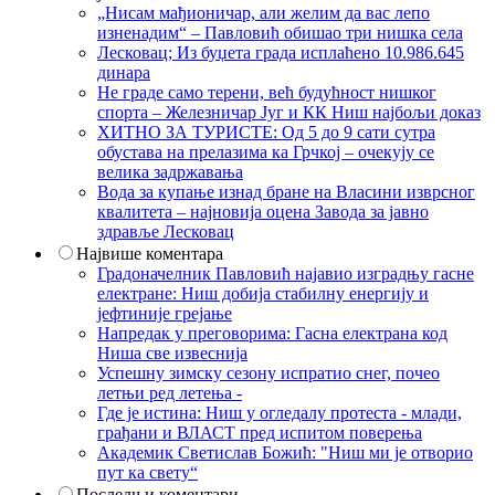
„Нисам мађионичар, али желим да вас лепо
изненадим“ – Павловић обишао три нишка села
Лесковац; Из буџета града исплаћено 10.986.645
динара
Не граде само терени, већ будућност нишког
спорта – Железничар Југ и КК Ниш најбољи доказ
ХИТНО ЗА ТУРИСТЕ: Од 5 до 9 сати сутра
обустава на прелазима ка Грчкој – очекују се
велика задржавања
Вода за купање изнад бране на Власини изврсног
квалитета – најновија оцена Завода за јавно
здравље Лесковац
Највише коментара
Градоначелник Павловић најавио изградњу гасне
електране: Ниш добија стабилну енергију и
јефтиније грејање
Напредак у преговорима: Гасна електрана код
Ниша све извеснија
Успешну зимску сезону испратио снег, почео
летњи ред летења -
Где је истина: Ниш у огледалу протеста - млади,
грађани и ВЛАСТ пред испитом поверења
Академик Светислав Божић: "Ниш ми је отворио
пут ка свету“
Последњи коментари