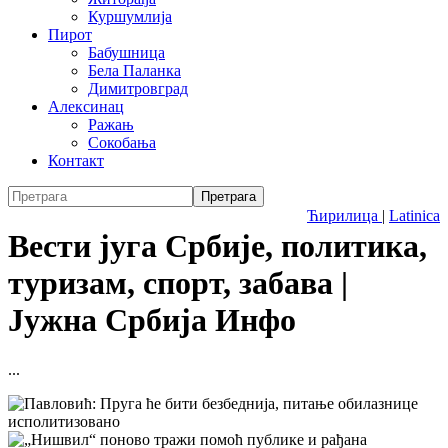
Куршумлија
Пирот
Бабушница
Бела Паланка
Димитровград
Алексинац
Ражањ
Сокобања
Контакт
Ћирилица
|
Latinica
Вести југа Србије, политика,
туризам, спорт, забава |
Јужна Србија Инфо
...