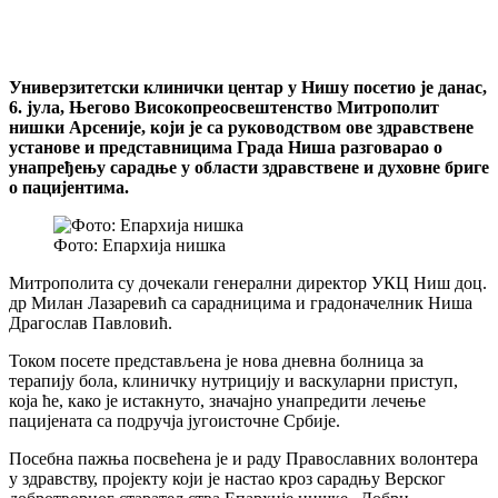
Универзитетски клинички центар у Нишу посетио је данас,
6. јула, Његово Високопреосвештенство Митрополит
нишки Арсеније, који је са руководством ове здравствене
установе и представницима Града Ниша разговарао о
унапређењу сарадње у области здравствене и духовне бриге
о пацијентима.
Фото: Епархија нишка
Митрополита су дочекали генерални директор УКЦ Ниш доц.
др Милан Лазаревић са сарадницима и градоначелник Ниша
Драгослав Павловић.
Током посете представљена је нова дневна болница за
терапију бола, клиничку нутрицију и васкуларни приступ,
која ће, како је истакнуто, значајно унапредити лечење
пацијената са подручја југоисточне Србије.
Посебна пажња посвећена је и раду Православних волонтера
у здравству, пројекту који је настао кроз сарадњу Верског