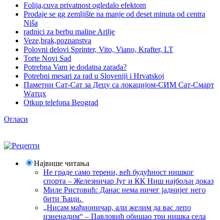
Folija,cuva privatnost ogledalo efektom
Prodaje se gg zemljište na manje od deset minuta od centra
Niša
radnici za berbu maline Arilje
Veze,brak,poznanstva
Polovni delovi Sprinter, Vito, Viano, Krafter, LT
Torte Novi Sad
Potrebna Vam je dodatna zarada?
Potrebni mesari za rad u Sloveniji i Hrvatskoj
Паметни Сат-Сат за Децу са локацијом-СИМ Сат-Смарт
Wатцх
Otkup telefona Beograd
Огласи
Највише читања
Не граде само терени, већ будућност нишког
спорта – Железничар Југ и КК Ниш најбољи доказ
Миле Ристовић: Данас нема ничег јаднијег него
бити Ћаци.
„Нисам мађионичар, али желим да вас лепо
изненадим“ – Павловић обишао три нишка села