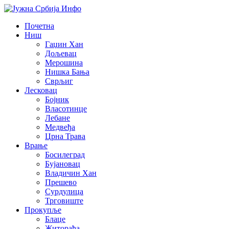
Почетна
Ниш
Гаџин Хан
Дољевац
Мерошина
Нишка Бања
Сврљиг
Лесковац
Бојник
Власотинце
Лебане
Медвеђа
Црна Трава
Врање
Босилеград
Бујановац
Владичин Хан
Прешево
Сурдулица
Трговиште
Прокупље
Блаце
Житорађа