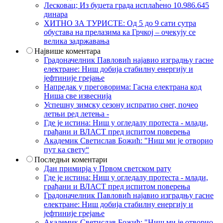
Лесковац; Из буџета града исплаћено 10.986.645
динара
ХИТНО ЗА ТУРИСТЕ: Од 5 до 9 сати сутра
обустава на прелазима ка Грчкој – очекују се
велика задржавања
Највише коментара
Градоначелник Павловић најавио изградњу гасне
електране: Ниш добија стабилну енергију и
јефтиније грејање
Напредак у преговорима: Гасна електрана код
Ниша све извеснија
Успешну зимску сезону испратио снег, почео
летњи ред летења -
Где је истина: Ниш у огледалу протеста - млади,
грађани и ВЛАСТ пред испитом поверења
Академик Светислав Божић: "Ниш ми је отворио
пут ка свету“
Последњи коментари
Дан примирја у Првом светском рату
Где је истина: Ниш у огледалу протеста - млади,
грађани и ВЛАСТ пред испитом поверења
Градоначелник Павловић најавио изградњу гасне
електране: Ниш добија стабилну енергију и
јефтиније грејање
Академик Светислав Божић: "Ниш ми је отворио