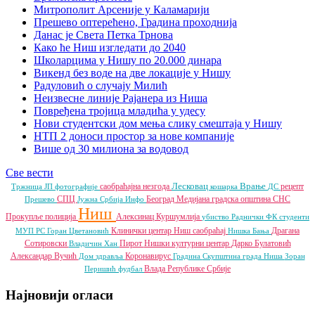
Митрополит Арсеније у Каламарији
Прешево оптерећено, Градина проходнија
Данас је Света Петка Трнова
Како ће Ниш изгледати до 2040
Школарцима у Нишу по 20.000 динара
Викенд без воде на две локације у Нишу
Радуловић о случају Милић
Неизвесне линије Рајанера из Ниша
Повређена тројица младића у удесу
Нови студентски дом мења слику смештаја у Нишу
НТП 2 доноси простор за нове компаније
Више од 30 милиона за водовод
Све вести
Лесковац
Врање
саобраћајна незгода
рецепт
Тржница ЈП
фотографије
кошарка
ДС
СПЦ
Београд
Медијана градска општина
СНС
Прешево
Јужна Србија Инфо
Ниш
Прокупље
полиција
Алексинац
Куршумлија
убиство
Раднички ФК
студенти
Клинички центар Ниш
саобраћај
Драгана
МУП РС
Горан Цветановић
Нишка Бања
Сотировски
Пирот
Нишки културни центар
Дарко Булатовић
Владичин Хан
Александар Вучић
Коронавирус
Дом здравља
Градина
Скупштина града Ниша
Зоран
Влада Републике Србије
Перишић
фудбал
Најновији огласи