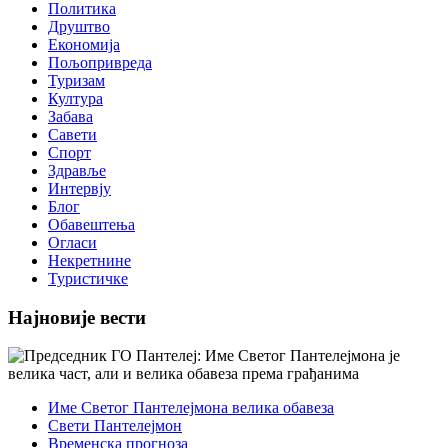
Политика
Друштво
Економија
Пољопривреда
Туризам
Култура
Забава
Савети
Спорт
Здравље
Интервју
Блог
Обавештења
Огласи
Некретнине
Туристичке
Најновије вести
Име Светог Пантелејмона велика обавеза
Свети Пантелејмон
Временска прогноза