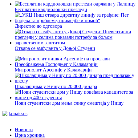
Бесплатни кардиолошки прегледи
Директно до одговора
Отвара се амбуланта у Доњој Студени
Митрополит Арсеније у Каламарији
Школарцима у Нишу по 20.000 динара
Нови студентски дом мења слику смештаја у Нишу
Новости
Црна хроника