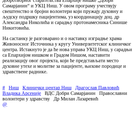
добротворног старатељства Епархије нишке „Добри
Самарјанин“ и УКЦ Ниш. У овом програму учествују
свештенство и бројни волонтери који пружају духовну и
људску подршку пацијентима, уз координацију доц. др
Александра Николића и сарадњу протонамесника Синише
Никитовића.
На састанку је разговарано и о наставку изградње храма
Живоносног Источника у кругу Универзитетског клиничког
центра. Истакнуто је да ће нова управа УКЦ Ниш, у сарадњи
са Епархијом нишком и Градом Нишом, наставити
реализацију овог пројекта, који ће представљати место
духовне утехе и молитве за пацијенте, њихове породице и
здравствене раднике.
#
Ниш
Клинички центар Ниш
Драгослав Павловић
Владика Арсеније
ВДС Добри Самарјанин
Православни
волонтери у здравству
Др Милан Лазаревић
@