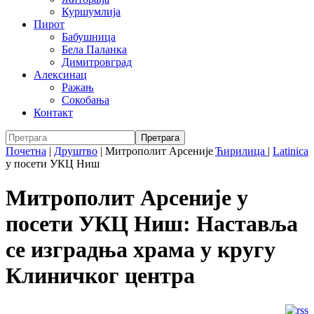
Куршумлија
Пирот
Бабушница
Бела Паланка
Димитровград
Алексинац
Ражањ
Сокобања
Контакт
Почетна
|
Друштво
|
Митрополит Арсеније
Ћирилица
|
Latinica
у посети УКЦ Ниш
Митрополит Арсеније у
посети УКЦ Ниш: Наставља
се изградња храма у кругу
Клиничког центра