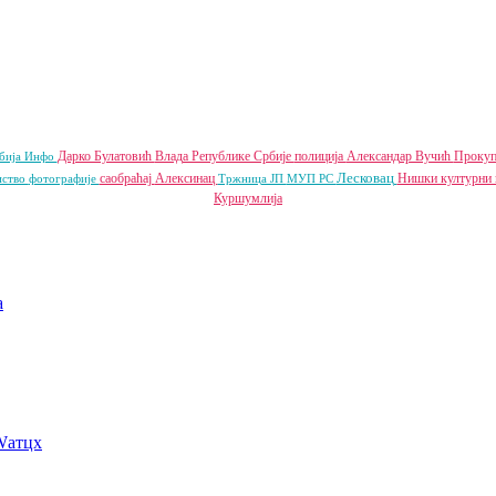
Дарко Булатовић
Влада Републике Србије
полиција
Александар Вучић
Проку
бија Инфо
Лесковац
саобраћај
Алексинац
Нишки културни 
иство
фотографије
Тржница ЈП
МУП РС
Куршумлија
a
Wатцх