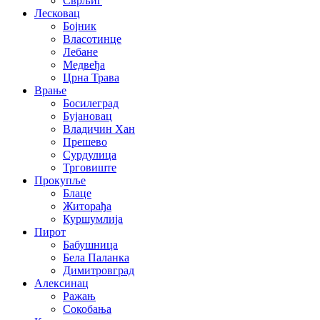
Сврљиг
Лесковац
Бојник
Власотинце
Лебане
Медвеђа
Црна Трава
Врање
Босилеград
Бујановац
Владичин Хан
Прешево
Сурдулица
Трговиште
Прокупље
Блаце
Житорађа
Куршумлија
Пирот
Бабушница
Бела Паланка
Димитровград
Алексинац
Ражањ
Сокобања