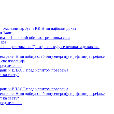
а – Железничар Југ и КК Ниш најбољи доказ
ти Ћаци.
дим“ – Павловић обишао три нишка села
нара
на прелазима ка Грчкој – очекују се велика задржавања
ктране: Ниш добија стабилну енергију и јефтиније грејање
 све извеснија
ред летења -
грађани и ВЛАСТ пред испитом поверења
 ка свету“
грађани и ВЛАСТ пред испитом поверења
ктране: Ниш добија стабилну енергију и јефтиније грејање
 ка свету“
ред летења -