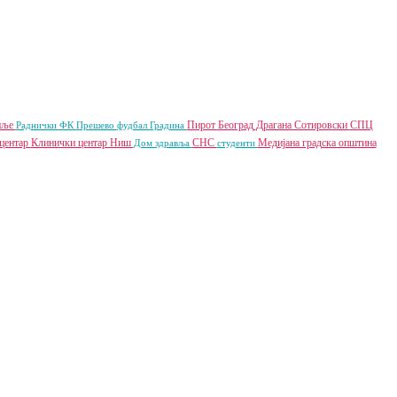
пље
Пирот
Београд
Драгана Сотировски
СПЦ
Раднички ФК
Прешево
фудбал
Градина
центар
Клинички центар Ниш
СНС
Медијана градска општина
Дом здравља
студенти