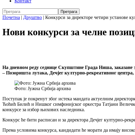
Контакт
Почетна
|
Друштво
|
Конкурси за директоре четири установе ку
Нови конкурси за челне позиц
На дневном реду седнице Скупштине Града Ниша, заказане за
– Позоришта лутака, Дечјег културно-рекреативног центра,
Фото: Јужна Србија архива
Поступак је покренут због истека мандата актуелним директо
Ћоћић Билић и Нишког симфонијског оркестра Татјани Величков
конкурсе за избор њихових наследника.
Конкурс ће бити расписан и за директора Дечјег културно-рек
Према условима конкурса, кандидати ће морати да имају високо