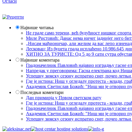
Огласи
Највише читања
Не граде само терени, већ будућност нишког спорт
Миле Ристовић: Данас нема ничег јаднијег него би
„Нисам мађионичар, али желим да вас лепо изнена
Лесковац; Из буџета града исплаћено 10.986.645 ди
ХИТНО ЗА ТУРИСТЕ: Од 5 до 9 сати сутра обустава 
Највише коментара
Градоначелник Павловић најавио изградњу гасне еле
Напредак у преговорима: Гасна електрана код Ниша
Успешну зимску сезону испратио снег, почео летњи 
Где је истина: Ниш у огледалу протеста - млади, 
Академик Светислав Божић: "Ниш ми је отворио пут
Последњи коментари
Дан примирја у Првом светском рату
Где је истина: Ниш у огледалу протеста - млади, 
Градоначелник Павловић најавио изградњу гасне еле
Академик Светислав Божић: "Ниш ми је отворио пут
Успешну зимску сезону испратио снег, почео летњи 