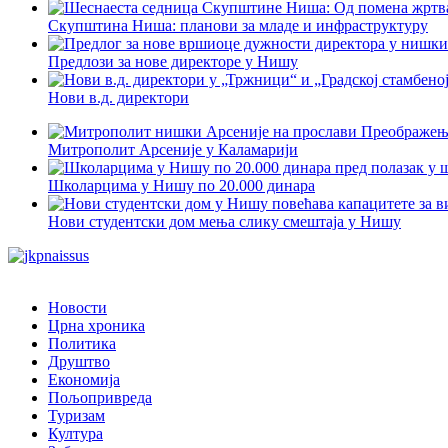
Скупштина Ниша: планови за младе и инфраструктуру
Предлози за нове директоре у Нишу
Нови в.д. директори
Митрополит Арсеније у Каламарији
Школарцима у Нишу по 20.000 динара
Нови студентски дом мења слику смештаја у Нишу
Новости
Црна хроника
Политика
Друштво
Економија
Пољопривреда
Туризам
Култура