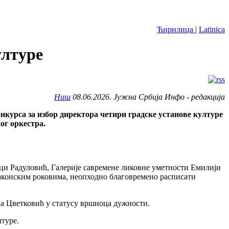
Ћирилица
|
Latinica
ултуре
Ниш
08.06.2026. Јужна Србија Инфо - редакција
онкурса за избор директора четири градске установе културе
ог оркестра.
ци Радуловић, Галерије савремене ликовне уметности Емилији
законским роковима, неопходно благовремено расписати
ја Цветковић у статусу вршиоца дужности.
лтуре.