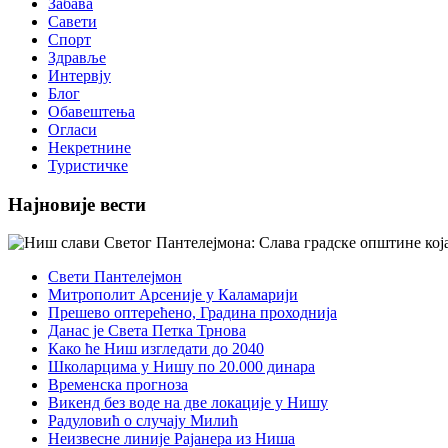
Забава
Савети
Спорт
Здравље
Интервју
Блог
Обавештења
Огласи
Некретнине
Туристичке
Најновије вести
Свети Пантелејмон
Митрополит Арсеније у Каламарији
Прешево оптерећено, Градина проходнија
Данас је Света Петка Трнова
Како ће Ниш изгледати до 2040
Школарцима у Нишу по 20.000 динара
Временска прогноза
Викенд без воде на две локације у Нишу
Радуловић о случају Милић
Неизвесне линије Рајанера из Ниша