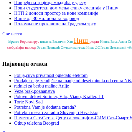
Повређена тројица младића у удесу
Нови студентски дом мења слику смештаја у Нишу
НТП 2 доноси простор за нове компаније
Више од 30 милиона за водовод
Поломљене прскалице на Градском тргу
Све вести
Ниш
Врање
Коронавирус
рецепт
кошарка
Владичин Хан
Нишка Бања
Јужна Ср
саобраћајна незгода
Зоран Перишић
Скупштина града Ниша
ДС
Горан Цветановић
уб
Најновији огласи
Folija,cuva privatnost ogledalo efektom
Prodaje se gg zemljište na manje od deset minuta od centra Niš
radnici za berbu maline Arilje
Veze,brak,poznanstva
Polovni delovi Sprinter, Vito, Viano, Krafter, LT
Torte Novi Sad
Potrebna Vam je dodatna zarada?
Potrebni mesari za rad u Sloveniji i Hrvatskoj
Паметни Сат-Сат за Децу са локацијом-СИМ Сат-Смарт 
Otkup telefona Beograd