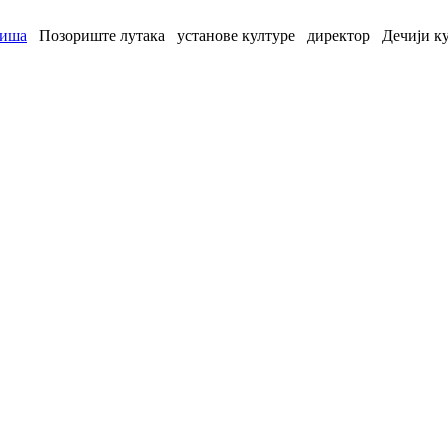
Ниша
Позориште лутака
установе културе
директор
Дечији к