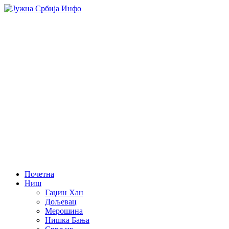
Почетна
Ниш
Гаџин Хан
Дољевац
Мерошина
Нишка Бања