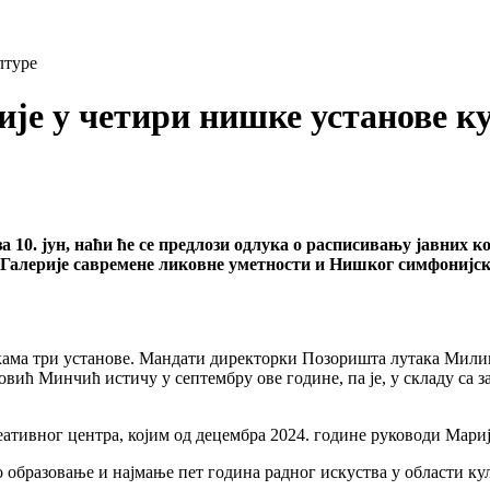
лтуре
ије у четири нишке установе к
 10. јун, наћи ће се предлози одлука о расписивању јавних к
 Галерије савремене ликовне уметности и Нишког симфонијск
ркама три установе. Мандати директорки Позоришта лутака Мили
ић Минчић истичу у септембру ове године, па је, у складу са 
реативног центра, којим од децембра 2024. године руководи Мари
 образовање и најмање пет година радног искуства у области ку