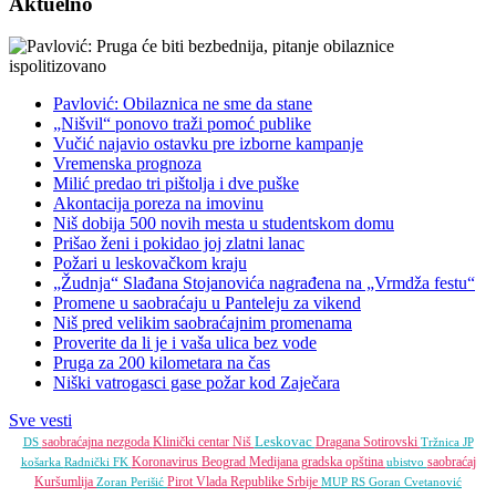
Aktuelno
Pavlović: Obilaznica ne sme da stane
„Nišvil“ ponovo traži pomoć publike
Vučić najavio ostavku pre izborne kampanje
Vremenska prognoza
Milić predao tri pištolja i dve puške
Akontacija poreza na imovinu
Niš dobija 500 novih mesta u studentskom domu
Prišao ženi i pokidao joj zlatni lanac
Požari u leskovačkom kraju
„Žudnja“ Slađana Stojanovića nagrađena na „Vrmdža festu“
Promene u saobraćaju u Panteleju za vikend
Niš pred velikim saobraćajnim promenama
Proverite da li je i vaša ulica bez vode
Pruga za 200 kilometara na čas
Niški vatrogasci gase požar kod Zaječara
Sve vesti
Leskovac
saobraćajna nezgoda
Klinički centar Niš
Dragana Sotirovski
DS
Tržnica JP
Koronavirus
Beograd
Medijana gradska opština
saobraćaj
košarka
Radnički FK
ubistvo
Kuršumlija
Pirot
Vlada Republike Srbije
Zoran Perišić
MUP RS
Goran Cvetanović