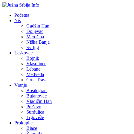
Početna
Niš
Gadžin Han
Doljevac
Merošina
Niška Banja
Svrljig
Leskovac
Bojnik
Vlasotince
Lebane
Medveđa
Crna Trava
Vranje
Bosilegrad
Bujanovac
Vladičin Han
Preševo
Surdulica
Trgovište
Prokuplje
Blace
Žitorađa