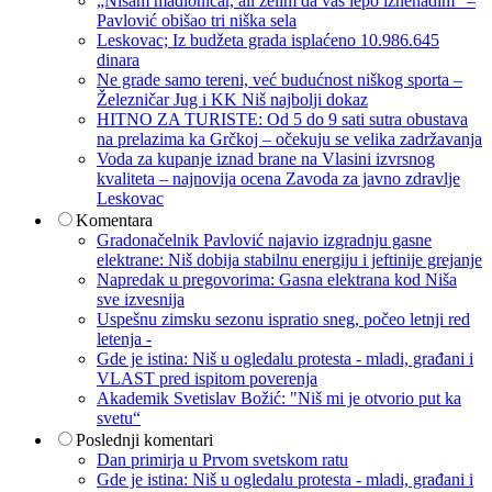
„Nisam mađioničar, ali želim da vas lepo iznenadim“ –
Pavlović obišao tri niška sela
Leskovac; Iz budžeta grada isplaćeno 10.986.645
dinara
Ne grade samo tereni, već budućnost niškog sporta –
Železničar Jug i KK Niš najbolji dokaz
HITNO ZA TURISTE: Od 5 do 9 sati sutra obustava
na prelazima ka Grčkoj – očekuju se velika zadržavanja
Voda za kupanje iznad brane na Vlasini izvrsnog
kvaliteta – najnovija ocena Zavoda za javno zdravlje
Leskovac
Komentara
Gradonačelnik Pavlović najavio izgradnju gasne
elektrane: Niš dobija stabilnu energiju i jeftinije grejanje
Napredak u pregovorima: Gasna elektrana kod Niša
sve izvesnija
Uspešnu zimsku sezonu ispratio sneg, počeo letnji red
letenja -
Gde je istina: Niš u ogledalu protesta - mladi, građani i
VLAST pred ispitom poverenja
Akademik Svetislav Božić: "Niš mi je otvorio put ka
svetu“
Poslednji komentari
Dan primirja u Prvom svetskom ratu
Gde je istina: Niš u ogledalu protesta - mladi, građani i