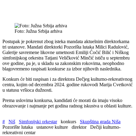
Foto: Južna Srbija arhiva
Postupak je pokrenut zbog isteka mandata aktuelnim direktorkama
tri ustanove. Mandati direktorki Pozorišta lutaka Milici Radulović,
Galerije savremene likovne umetnosti Emiliji Ćoćić Bilić i Niškog
simfonijskog orkestra Tatjani Veličković Minčić ističu u septembru
ove godine, pa je, u skladu sa zakonskim rokovima, neophodno
blagovremeno raspisati konkurse za izbor njihovih naslednika.
Konkurs će biti raspisan i za direktora Dečjeg kulturno-rekreativnog
centra, kojim od decembra 2024. godine rukovodi Marija Cvetković
u statusu vršioca dužnosti.
Prema uslovima konkursa, kandidati će morati da imaju visoko
obrazovanje i najmanje pet godina radnog iskustva u oblasti kulture.
#
Niš
Simfonijski orkestar
konkurs
Skupština grada Niša
Pozorište lutaka
ustanove kulture
direktor
Dečiji kulturno-
rekreativni centar