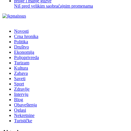
Niš pred velikim saobraćajnim promenama
Novosti
Crna hronika
Politika
Društvo
Ekonomija
Poljoprivreda
Turizam
Kultura
Zabava
Saveti
Sport
Zdravlje
Intervju
Blog
Obaveštenja
Oglasi
Nekretnine
Turističke