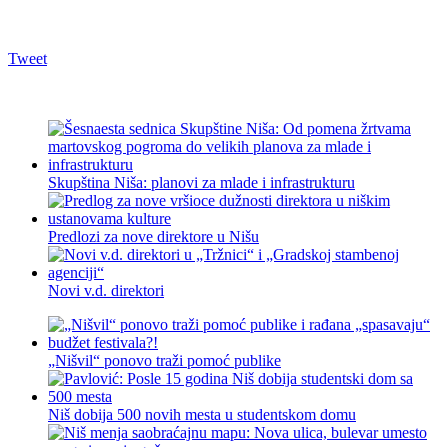
Tweet
Skupština Niša: planovi za mlade i infrastrukturu
Predlozi za nove direktore u Nišu
Novi v.d. direktori
„Nišvil“ ponovo traži pomoć publike
Niš dobija 500 novih mesta u studentskom domu