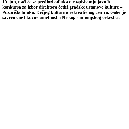
10. jun, naći će se predlozi odluka o raspisivanju javnih
konkursa za izbor direktora četiri gradske ustanove kulture –
Pozorišta lutaka, Dečjeg kulturno-rekreativnog centra, Galerije
savremene likovne umetnosti i Niškog simfonijskog orkestra.