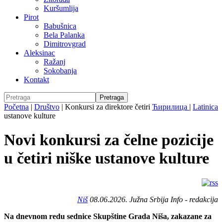
Kuršumlija
Pirot
Babušnica
Bela Palanka
Dimitrovgrad
Aleksinac
Ražanj
Sokobanja
Kontakt
Početna
|
Društvo
|
Konkursi za direktore četiri
Ћирилица
|
Latinica
ustanove kulture
Novi konkursi za čelne pozicije
u četiri niške ustanove kulture
Niš
08.06.2026. Južna Srbija Info - redakcija
Na dnevnom redu sednice Skupštine Grada Niša, zakazane za