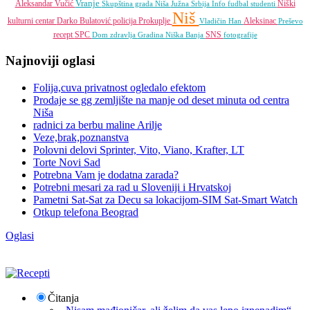
Vranje
Aleksandar Vučić
Niški
Skupština grada Niša
Južna Srbija Info
fudbal
studenti
Niš
kulturni centar
Darko Bulatović
policija
Prokuplje
Aleksinac
Vladičin Han
Preševo
recept
SPC
SNS
Dom zdravlja
Gradina
Niška Banja
fotografije
Najnoviji oglasi
Folija,cuva privatnost ogledalo efektom
Prodaje se gg zemljište na manje od deset minuta od centra
Niša
radnici za berbu maline Arilje
Veze,brak,poznanstva
Polovni delovi Sprinter, Vito, Viano, Krafter, LT
Torte Novi Sad
Potrebna Vam je dodatna zarada?
Potrebni mesari za rad u Sloveniji i Hrvatskoj
Pametni Sat-Sat za Decu sa lokacijom-SIM Sat-Smart Watch
Otkup telefona Beograd
Oglasi
Čitanja