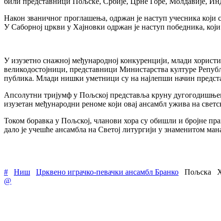
били представници Пољске, Србије, Црне Горе, Молдавије, Инд
Након званичног проглашења, одржан је наступ учесника који 
У Саборној цркви у Хајновки одржан је наступ победника, кој
У изузетно снажној међународној конкуренцији, млади хорист
великодостојници, представници Министарства културе Републи
публика. Млади нишки уметници су на најлепши начин предста
Апсолутни тријумф у Пољској представља круну дугогодишњег п
изузетан међународни реноме који овај ансамбл ужива на светск
Током боравка у Пољској, чланови хора су обишли и бројне пр
дало је учешће ансамбла на Светој литургији у знаменитом ман
#
Ниш
Црквено играчко-певачки ансамбл Бранко
Пољска
Х
@