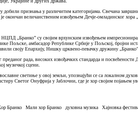
ије, Украјине и других држава.
су добили признања у различитим категоријама. Свечана завршн
и је окончан величанственим извођењем Дечје-омладинског хора 
и НЦПД „Бранко” су својим врхунским извођењем импресионирал
ке Пољске, амбасадор Републике Србије у Пољској, бројни иста
вили своју Епархију, Нишку црквено-певачку дружину „Бранко” 
реданог рада, високих извођачких стандарда и посвећености Де
ој музичкој сцени.
авославне светиње у овој земљи, упознајући се са локалном дух
астиру Светог Онуфрија у Јаблочни, где је хор својим појањем у
ор Бранко
Мали хор Бранко
духовна музика
Хајновка фестив