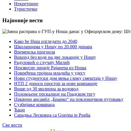
Некретнине
Туристичке
Најновије вести
Како ће Ниш изгледати до 2040
Школарцима у Нишу по 20.000 динара
Временска прогноза
Викенд без воде на две локације у Нишу
Радуловић о случају Милић
Неизвесне линије Рајанера из Ниша
Повређена тројица младића у удесу
Нови студентски дом мења слику смештаја у Нишу
НТП 2 доноси простор за нове компаније
Више од 30 милиона за водовод
Поломљене прскалице на Градском тргу
Црквени ансамбл „Бранко“ на поклоничком путовању
Сузбијање комараца
Ћаци
Сарадња Лесковца са Gravina in Puglia
Све вести