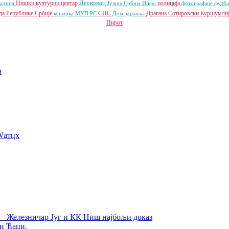
Лесковац
Нишки културни центар
полиција
радина
Јужна Србија Инфо
фотографије
фудб
да Републике Србије
СНС
Драгана Сотировски
Куршумли
кошарка
МУП РС
Дом здравља
Пирот
a
Wатцх
а – Железничар Југ и КК Ниш најбољи доказ
ти Ћаци.