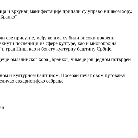
ица и врхунац манифестације припали су управо нишком хору.
„Бранко”.
и све присутне, међу којима су били високи црквени
кнути посленици из сфере културе, као и многобројна
и град Ниш, као и богату културну баштину Србије.
чје-омладинског хора „Бранко”, чиме је још једном потврђен
овном и културном баштином. Посебан печат овом путовању
величао евхаристијско сабрање.
ал