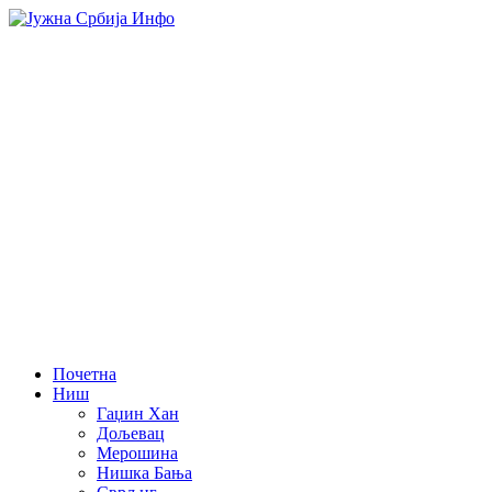
Почетна
Ниш
Гаџин Хан
Дољевац
Мерошина
Нишка Бања