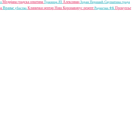
Медијана градска општина
Алексинац
ал
Тржница ЈП
Зоран Перишић
Скупштина града
Врање
ја
Клинички центар Ниш
Коронавирус
рецепт
Прокупље
убиство
Раднички ФК