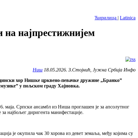
Ћирилица
|
Latinica
и на најпрестижнијем
Ниш
18.05.2026. З.Стојнић, Јужна Србија Инфо
дински хор Нишке црквено-певачке дружине „Бранко”
 музике” у пољском граду Хајновка.
6. маја. Српски ансамбл из Ниша проглашен је за апсолутног
е за најбољег диригента манифестације.
ција је окупила чак 30 хорова из девет земаља, међу којима су