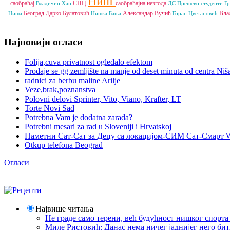
Ниш
саобраћај
СПЦ
саобраћајна незгода
Владичин Хан
ДС
Прешево
студенти
Г
Београд
Дарко Булатовић
Александар Вучић
Вла
Ниша
Нишка Бања
Горан Цветановић
Најновији огласи
Folija,cuva privatnost ogledalo efektom
Prodaje se gg zemljište na manje od deset minuta od centra Niš
radnici za berbu maline Arilje
Veze,brak,poznanstva
Polovni delovi Sprinter, Vito, Viano, Krafter, LT
Torte Novi Sad
Potrebna Vam je dodatna zarada?
Potrebni mesari za rad u Sloveniji i Hrvatskoj
Паметни Сат-Сат за Децу са локацијом-СИМ Сат-Смарт 
Otkup telefona Beograd
Огласи
Највише читања
Не граде само терени, већ будућност нишког спорт
Миле Ристовић: Данас нема ничег јаднијег него би