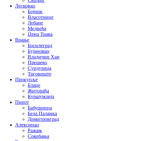
Сврљиг
Лесковац
Бојник
Власотинце
Лебане
Медвеђа
Црна Трава
Врање
Босилеград
Бујановац
Владичин Хан
Прешево
Сурдулица
Трговиште
Прокупље
Блаце
Житорађа
Куршумлија
Пирот
Бабушница
Бела Паланка
Димитровград
Алексинац
Ражањ
Сокобања