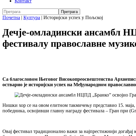
Контакт
Почетна
|
Култура
|
Историјски успех у Пољској
Дечје-омладински ансамбл НЦ
фестивалу православне музик
Са благословом Његовог Високопреосвештенства Архиеписк
остварио је историјски успех на Међународном православно
Нишки хор се на овом елитном такмичењу представио 15. маја, 
победника, освојивши главну награду фестивала – Гран при (Gr
Овај фестивал традиционално важи за најпрестижнији догађај ка