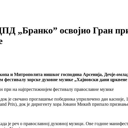
ПД „Бранко” освојио Гран пр
е
опа и Митрополита нишког господина Арсенија, Дечје-омла
м фестивалу хорске духовне музике „Хајновски дани црквене
док је свечано проглашење победника уприличено дан касније, 1
and Prix), док је диригенту хора Јовани Микић припало признањ
да је реч о православној духовној музици. Ове године манифеста