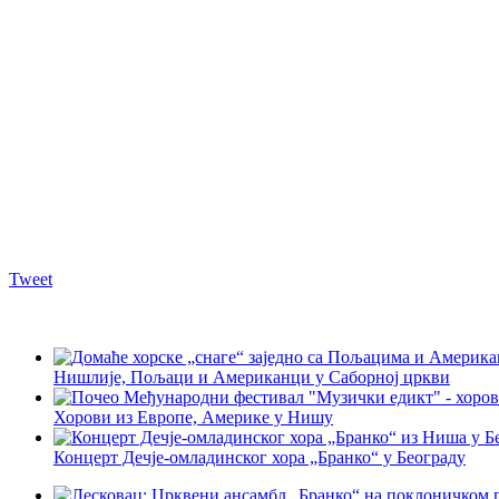
Tweet
Нишлије, Пољаци и Американци у Саборној цркви
Хорови из Европе, Америке у Нишу
Концерт Дечје-омладинског хора „Бранко“ у Београду