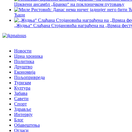
Црквени ансамбл „Бранко“ на поклоничком путовању
Ћаци
„Жудња“ Слађана Стојановића награђена на „Врмџа фест
Новости
Црна хроника
Политика
Друштво
Економија
Пољопривреда
Туризам
Култура
Забава
Савети
Спорт
Здравље
Интервју
Блог
Обавештења
Огласи