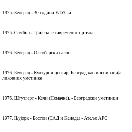
1975. Београд - 30 година УЛУС-а
1975. Сомбор - Тријенале савременог цртежа
1976. Београд - Октобарски салон
1976. Београд - Културни центар, Београд као инспирација
ликовних уметника
1976. Штутгарт - Келн (Немачка), - Београдски уметници
1977. Њујорк - Бостон (САД и Канада) - Атеље АРС