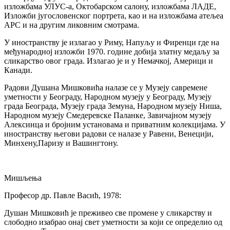
изложбама УЛУС-а, Октобарском салону, изложбама ЛАДЕ,
Изложби југословенског портрета, као и на изложбама атељеа
АРС и на другим ликовним смотрама.
У иностранству је излагао у Риму, Напуљу и Фиренци где на
међународној изложби 1970. године добија златну медаљу за
сликарство овог града. Излагао је и у Немачкој, Америци и
Канади.
Радови Душана Мишковића налазе се у Музеју савремене
уметности у Београду, Народном музеју у Београду, Музеју
града Београда, Музеју града Земуна, Народном музеју Ниша,
Народном музеју Смедеревске Паланке, Завичајном музеју
Алексинца и бројним установама и приватним колекцијама. У
иностранству његови радови се налазе у Равени, Венецији,
Минхену,Паризу и Вашингтону.
Мишљења
Професор др. Павле Васић, 1978:
Душан Мишковић је преживео све промене у сликарству и
слободно изабрао онај свет уметности за који се определио од