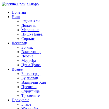
Почетна
Ниш
Гаџин Хан
Дољевац
Мерошина
Нишка Бања
Сврљиг
Лесковац
Бојник
Власотинце
Лебане
Медвеђа
Црна Трава
Врање
Босилеград
Бујановац
Владичин Хан
Прешево
Сурдулица
Трговиште
Прокупље
Блаце
Житорађа