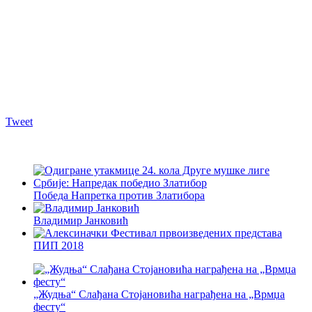
Tweet
Победа Напретка против Златибора
Владимир Јанковић
ПИП 2018
„Жудња“ Слађана Стојановића награђена на „Врмџа
фесту“