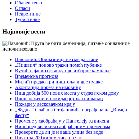
Обавештења
Огласи
Некретнине
Туристичке
Најновије вести
Павловић: Обилазница не сме да стане
„Нишвил“ поново тражи помоћ публике
Вучић најавио оставку пре изборне кампање
Временска прогноза
Милић предао три пиштоља и две пушке
Аконтација пореза на имовину
Ниш добија 500 нових места у студентском дому
Пришао жени и покидао јој златни ланац
Пожари у лесковачком крају
„Жудња“ Слађана Стојановића награђена на „Врмџа
фесту“
Промене у саобраћају у Пантелеју за викенд
Ниш пред великим саобраћајним променама
Проверите да ли је и ваша улица без воде
Пруга за 200 километара на час