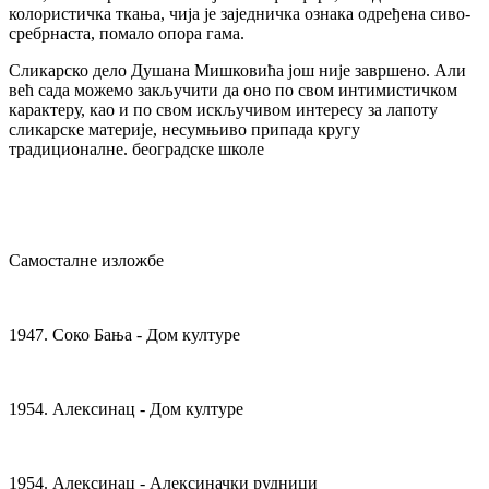
колористичка ткања, чија је заједничка ознака одређена сиво-
сребрнаста, помало опора гама.
Сликарско дело Душана Мишковића још није завршено. Али
већ сада можемо закључити да оно по свом интимистичком
карактеру, као и по свом искључивом интересу за лапоту
сликарске материје, несумњиво припада кругу
традиционалне. београдске школе
Самосталне изложбе
1947. Соко Бања - Дом културе
1954. Алексинац - Дом културе
1954. Алексинац - Алексиначки рудници