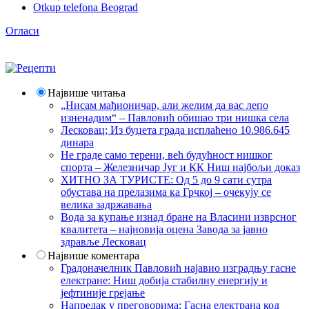
Otkup telefona Beograd
Огласи
Највише читања
„Нисам мађионичар, али желим да вас лепо
изненадим“ – Павловић обишао три нишка села
Лесковац; Из буџета града исплаћено 10.986.645
динара
Не граде само терени, већ будућност нишког
спорта – Железничар Југ и КК Ниш најбољи доказ
ХИТНО ЗА ТУРИСТЕ: Од 5 до 9 сати сутра
обустава на прелазима ка Грчкој – очекују се
велика задржавања
Вода за купање изнад бране на Власини изврсног
квалитета – најновија оцена Завода за јавно
здравље Лесковац
Највише коментара
Градоначелник Павловић најавио изградњу гасне
електране: Ниш добија стабилну енергију и
јефтиније грејање
Напредак у преговорима: Гасна електрана код