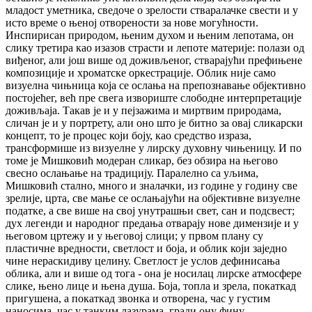
младост уметника, сведоче о зрелости стваралачке свести и у
исто време о њеној отворености за нове могућности.
Инспирисан природом, њеним духом и њеним лепотама, он
слику третира као изазов страсти и лепоте материје: полази од
виђеног, али још више од доживљеног, стварајући префињене
композиције и хроматске оркестрације. Облик није само
визуелна чињница која се ослања на препознавање објективно
постојећег, већ пре свега извориште слободне интерпретације
доживљаја. Такав је и у пејзажима и миртвим природама,
сличан је и у портрету, али оно што је битно за овај сликарски
концепт, то је процес који боју, као средство израза,
трансформише из визуелне у лирску духовну чињеницу. И по
томе је Мишковић модеран сликар, без обзира на његово
свесно ослањање на традицију. Паралелно са уљима,
Мишковић стално, много и зналачки, из године у годину све
зрелије, црта, све мање се ослањајући на објективне визуелне
податке, а све више на свој унутрашњи свет, сан и подсвест;
дух легенди и народног предања отварају нове димензије и у
његовом цртежу и у његовој слици; у првом плану су
пластичне вредности, светлост и боја, и облик који заједно
чине нераскидиву целину. Светлост је услов дефинисања
облика, али и више од тога - она је носилац лирске атмосфере
слике, њено лице и њена душа. Боја, топла и зрела, покаткад
пригушена, а покаткад звонка и отворена, час у густим
наносима, час у танким лазурама, гради ону фину