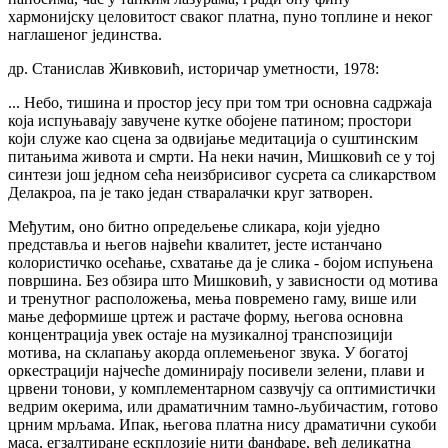
хармонијску целовитост сваког платна, пуно топлине и неког
наглашеног јединства.
др. Станислав Живковић, историчар уметности, 1978:
... Небо, тишина и простор јесу при том три основна садржаја
која испуњавају завучене кутке обојене патином; простори
који служе као сцена за одвијање медитација о суштинским
питањима живота и смрти. На неки начин, Мишковић се у тој
синтези још једном сећа неизбрисивог сусрета са сликарством
Делакроа, па је тако један стваралачки круг затворен.
Међутим, оно битно опредељење сликара, који уједно
представља и његов највећи квалитет, јесте истанчано
колористичко осећање, схватање да је слика - бојом испуњена
површина. Без обзира што Мишковић, у зависности од мотива
и тренутног расположења, мења повремено гаму, више или
мање деформише цртеж и растаче форму, његова основна
концентрација увек остаје на музикалној транспозицији
мотива, на склапању акорда оплемењеног звука. У богатој
оркестрацији најчесће доминирају посивели зелени, плави и
црвени тонови, у комплементарном сазвучју са оптимистички
ведрим окерима, или драматичним тамно-љубичастим, готово
црним мрљама. Ипак, његова платна нису драматични сукоби
маса, егзалтиране ескплозије нити фанфаре, већ деликатна