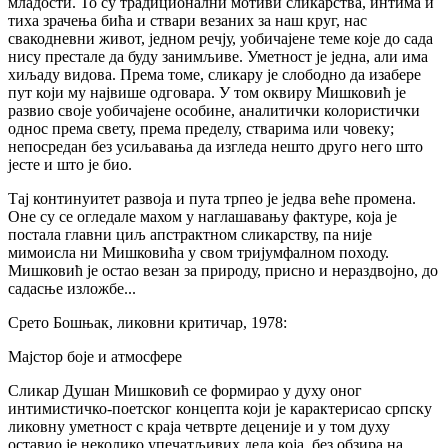
младости. То су традиционални мотиви сликарства, интима и
тиха зрачења бића и ствари везаних за наш круг, нас
свакодневни живот, једном речју, уобичајене теме које до сада
нису престале да буду занимљиве.
Уметност је једна, али има
хиљаду видова. Према томе, сликару је слободно да изабере
пут који му највише одговара. У том оквиру Мишковић је
развио своје уобичајене особине, аналитички колористички
однос према свету, према пределу, стварима или човеку;
непосредан без усиљавања да изгледа нешто друго него што
јесте и што је био.
Тај континуитет развоја и пута трпео је једва веће промена.
Оне су се огледале махом у наглашавању фактуре, која је
постала главни циљ апстрактном сликарству, па није
мимоисла ни Мишковића у свом тријумфалном походу.
Мишковић је остао везан за природу, присно и нераздвојно, до
садасње изложбе...
Срето Бошњак, ликовни критичар, 1978:
Мајстор боје и атмосфере
Сликар Душан Мишковић се формирао у духу оног
интимистичко-поетског концепта који је карактерисао српску
ликовну уметност с краја четврте деценије и у том духу
оставио је неколико упечатљивих дела која, без обзира на