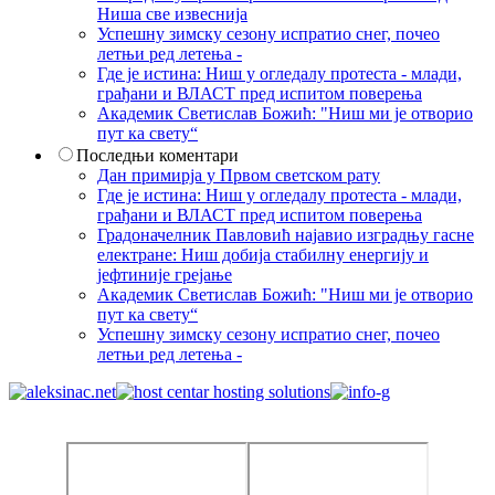
Ниша све извеснија
Успешну зимску сезону испратио снег, почео
летњи ред летења -
Где је истина: Ниш у огледалу протеста - млади,
грађани и ВЛАСТ пред испитом поверења
Академик Светислав Божић: "Ниш ми је отворио
пут ка свету“
Последњи коментари
Дан примирја у Првом светском рату
Где је истина: Ниш у огледалу протеста - млади,
грађани и ВЛАСТ пред испитом поверења
Градоначелник Павловић најавио изградњу гасне
електране: Ниш добија стабилну енергију и
јефтиније грејање
Академик Светислав Божић: "Ниш ми је отворио
пут ка свету“
Успешну зимску сезону испратио снег, почео
летњи ред летења -