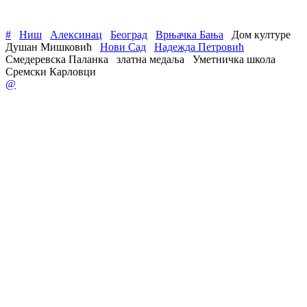
#
Ниш
Алексинац
Београд
Врњачка Бања
Дом културе
Душан Мишковић
Нови Сад
Надежда Петровић
Смедеревска Паланка
златна медаља
Уметничка школа
Сремски Карловци
@