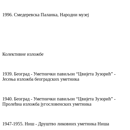
1996. Смедеревска Паланка, Народни музеј
Колективне изложбе
1939. Београд - Уметнички павиљон “Цвијета Зузорић” -
Јесења изложба београдских уметника
1940. Београд - Уметнички павиљон “Цвијета Зузорић” -
Пролећна изложба југословенских уметника
1947-1955. Ниш - Друштво ликовних уметника Ниша