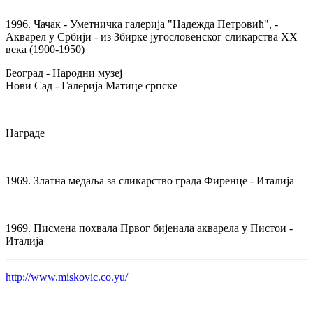
1996. Чачак - Уметничка галерија "Надежда Петровић", -
Акварел у Србији - из Збирке југословенског сликарства XX
века (1900-1950)
Београд - Народни музеј
Нови Сад - Галерија Матице српске
Награде
1969. Златна медаља за сликарство града Фиренце - Италија
1969. Писмена похвала Првог бијенала акварела у Пистои -
Италија
http://www.miskovic.co.yu/