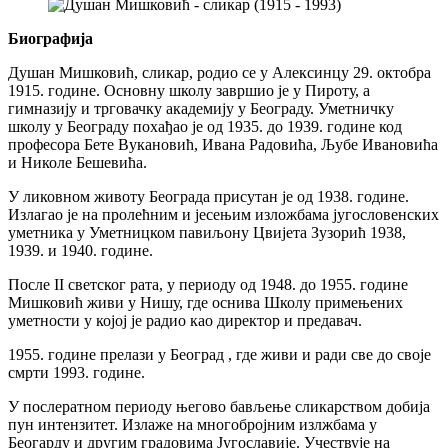
Биографија
Душан Мишковић, сликар, родио се у Алексинцу 29. октобра
1915. године. Основну школу завршио је у Пироту, а
гимназију и трговачку академију у Београду. Уметничку
школу у Београду похађао је од 1935. до 1939. године код
професора Бете Вукановић, Ивана Радовића, Љубе Ивановића
и Николе Бешевића.
У ликовном животу Београда присутан је од 1938. године.
Излагао је на пролећним и јесењим изложбама југословенских
уметника у Уметницком павиљону Цвијета Зузорић 1938,
1939. и 1940. године.
После II светског рата, у периоду од 1948. до 1955. године
Мишковић живи у Нишу, где оснива Школу примењених
уметности у којој је радио као директор и предавач.
1955. године прелази у Београд , где живи и ради све до своје
смрти 1993. године.
У послератном периоду његово бављење сликарством добија
пун интензитет. Излаже на многобројним излжбама у
Беогарду и другим градовима Југославије. Учествује на