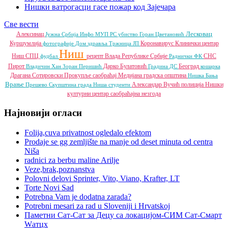
Нишки ватрогасци гасе пожар код Зајечара
Све вести
Лесковац
Алексинац
Јужна Србија Инфо
МУП РС
убиство
Горан Цветановић
Куршумлија
Коронавирус
Клинички центар
фотографије
Дом здравља
Тржница ЈП
Ниш
Ниш
СПЦ
рецепт
Влада Републике Србије
СНС
фудбал
Раднички ФК
Пирот
Дарко Булатовић
Београд
Владичин Хан
Зоран Перишић
Градина
ДС
кошарка
Драгана Сотировски
Прокупље
саобраћај
Медијана градска општина
Нишка Бања
Врање
Александар Вучић
полиција
Нишки
Прешево
Скупштина града Ниша
студенти
културни центар
саобраћајна незгода
Најновији огласи
Folija,cuva privatnost ogledalo efektom
Prodaje se gg zemljište na manje od deset minuta od centra
Niša
radnici za berbu maline Arilje
Veze,brak,poznanstva
Polovni delovi Sprinter, Vito, Viano, Krafter, LT
Torte Novi Sad
Potrebna Vam je dodatna zarada?
Potrebni mesari za rad u Sloveniji i Hrvatskoj
Паметни Сат-Сат за Децу са локацијом-СИМ Сат-Смарт
Wатцх