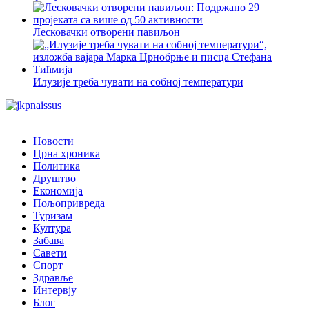
Лесковачки отворени павиљон
Илузије треба чувати на собној температури
Новости
Црна хроника
Политика
Друштво
Економија
Пољопривреда
Туризам
Култура
Забава
Савети
Спорт
Здравље
Интервју
Блог