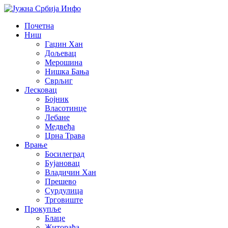
Почетна
Ниш
Гаџин Хан
Дољевац
Мерошина
Нишка Бања
Сврљиг
Лесковац
Бојник
Власотинце
Лебане
Медвеђа
Црна Трава
Врање
Босилеград
Бујановац
Владичин Хан
Прешево
Сурдулица
Трговиште
Прокупље
Блаце
Житорађа