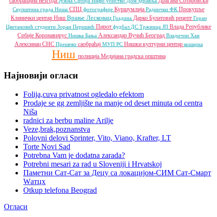
саобраћајна незгода
Драгана Сотировски
Јужна Србија Инфо
убиство
Дом здравља
СПЦ
Куршумлија
Прокупље
Скупштина града Ниша
фотографије
Раднички ФК
Врање
Лесковац
Клинички центар Ниш
Дарко Булатовић
рецепт
Градина
Горан
Пирот
Влада Републике
Цветановић
студенти
Зоран Перишић
фудбал
ДС
Тржница ЈП
Србије
Коронавирус
Александар Вучић
Београд
Нишка Бања
Владичин Хан
Алексинац
СНС
саобраћај
Нишки културни центар
Прешево
МУП РС
кошарка
Ниш
полиција
Медијана градска општина
Најновији огласи
Folija,cuva privatnost ogledalo efektom
Prodaje se gg zemljište na manje od deset minuta od centra
Niša
radnici za berbu maline Arilje
Veze,brak,poznanstva
Polovni delovi Sprinter, Vito, Viano, Krafter, LT
Torte Novi Sad
Potrebna Vam je dodatna zarada?
Potrebni mesari za rad u Sloveniji i Hrvatskoj
Паметни Сат-Сат за Децу са локацијом-СИМ Сат-Смарт
Wатцх
Otkup telefona Beograd
Огласи