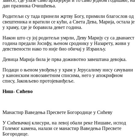
завесе, где улазе само архијереји и то само једном годишње, на
дан празника Очишћења.
Родитељи су тада принели жртву Богу, примили благослов од
свештеника и вратили се кући, а Света Дева, Марија, остала је
у храму, где је боравила девет година.
Након што су јој родитељи умрли, Деву Марију су са дванаест
година предали Јосифу, њеном сроднику у Назарету, живи у
девствености иако то није био обичај у Израиљу.
Девица Марија била је прва доживотно завештана девојка.
Подаци о њеном увођењу у храм у Јерусалиму нису сачувани
у канонским новозаветним списима, него у апокрифном
спису, Јаковљево протојеванђеље.
Ниш- Сићево
Манастир Ваведења Пресвете Богородице у Сићеву
У Сићевачкој клисури, на левој обали реке Нишаве, испод
Големог камена, налази се манастир Ваведења Пресвете
Богородице.