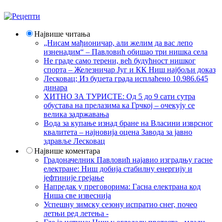
Највише читања
„Нисам мађионичар, али желим да вас лепо
изненадим“ – Павловић обишао три нишка села
Не граде само терени, већ будућност нишког
спорта – Железничар Југ и КК Ниш најбољи доказ
Лесковац; Из буџета града исплаћено 10.986.645
динара
ХИТНО ЗА ТУРИСТЕ: Од 5 до 9 сати сутра
обустава на прелазима ка Грчкој – очекују се
велика задржавања
Вода за купање изнад бране на Власини изврсног
квалитета – најновија оцена Завода за јавно
здравље Лесковац
Највише коментара
Градоначелник Павловић најавио изградњу гасне
електране: Ниш добија стабилну енергију и
јефтиније грејање
Напредак у преговорима: Гасна електрана код
Ниша све извеснија
Успешну зимску сезону испратио снег, почео
летњи ред летења -