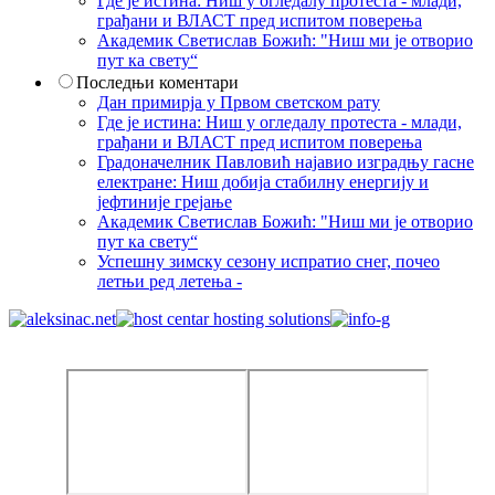
Где је истина: Ниш у огледалу протеста - млади,
грађани и ВЛАСТ пред испитом поверења
Академик Светислав Божић: "Ниш ми је отворио
пут ка свету“
Последњи коментари
Дан примирја у Првом светском рату
Где је истина: Ниш у огледалу протеста - млади,
грађани и ВЛАСТ пред испитом поверења
Градоначелник Павловић најавио изградњу гасне
електране: Ниш добија стабилну енергију и
јефтиније грејање
Академик Светислав Божић: "Ниш ми је отворио
пут ка свету“
Успешну зимску сезону испратио снег, почео
летњи ред летења -