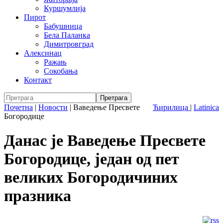
Куршумлија
Пирот
Бабушница
Бела Паланка
Димитровград
Алексинац
Ражањ
Сокобања
Контакт
Почетна
|
Новости
|
Ваведење Пресвете
Ћирилица
|
Latinica
Богородице
Данас је Ваведење Пресвете
Богородице, један од пет
великих Богородичиних
празника