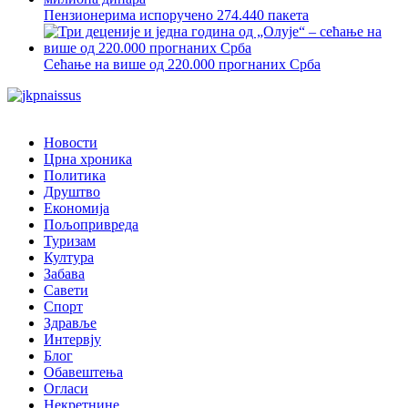
Пензионерима испоручено 274.440 пакета
Сећање на више од 220.000 прогнаних Срба
Новости
Црна хроника
Политика
Друштво
Економија
Пољопривреда
Туризам
Култура
Забава
Савети
Спорт
Здравље
Интервју
Блог
Обавештења
Огласи
Некретнине