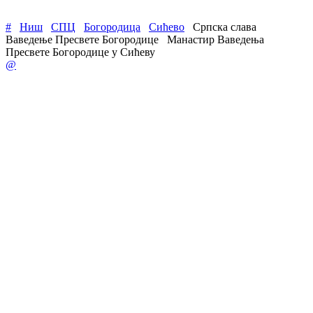
#
Ниш
СПЦ
Богородица
Сићево
Српска слава
Ваведење Пресвете Богородице
Манастир Ваведења
Пресвете Богородице у Сићеву
@