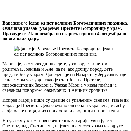
Ваведење је један од пет великих Богородичиних празника.
Означава улазак (увођење) Пресвете Богородице у храм.
Празнује се 21. новембра по старом, односно 4. децембра по
новом календару.
Марија је, као трогодишње дете, у складу са заветом
родитеља, Јоакима и Ане, да ће, ако добију пород, дете
предати Богу у храм. Доведена је из Назарета у Јерусалим где
је на самом улазу дочекао је отац Јована Претече,
првосвештеник Захарије. Улазак Марије у храм праћен је
свечаном поворком Јоакимових и Аниних сродника.
Испред Марије ишле су девице са упаљеним свећама. Иза њих
ходала је Пресвета Дева свечано одевена и украшена, између
своје мајке и оца, а иза њих остали сродници и пријатељи.
На уласку у храм, првосвештеник Захарије, увео ју је у
Светињу над Светињама, најсветлије место храма иза друге