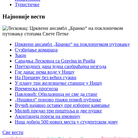
Туристичке
Најновије вести
Црквени ансамбл „Бранко“ на поклоничком путовању
Сузбијање комараца
Ћаци
Сарадња Лесковца са Gravina in Puglia
Претходних дана једна саобраћајна незгода
Где данас нема воде у Нишу
На Прешеву без већих гужви
У плану три железничке станице у Нишу
Временска прогноза
Павловић: Обилазница не сме да стане
„Нишвил“ поново тражи помоћ публике
Вучић најавио оставку пре изборне кампање
Милић предао три пиштоља и две пушке
Аконтација пореза на имовину
Ниш добија 500 нових места у студентском дому
Све вести