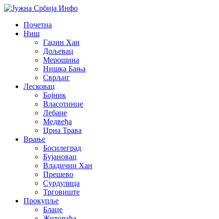
Почетна
Ниш
Гаџин Хан
Дољевац
Мерошина
Нишка Бања
Сврљиг
Лесковац
Бојник
Власотинце
Лебане
Медвеђа
Црна Трава
Врање
Босилеград
Бујановац
Владичин Хан
Прешево
Сурдулица
Трговиште
Прокупље
Блаце
Житорађа