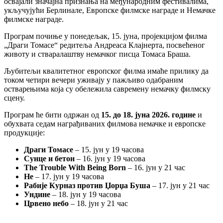
освајали значајна признања на међународним фестивалима,
укључујући Берлинале, Европске филмске награде и Немачке
филмске награде.
Програм почиње у понедељак, 15. јуна, пројекцијом филма
„Драги Томасе“ редитеља Андреаса Клајнерта, посвећеног
животу и стваралаштву немачког писца Томаса Браша.
Љубитељи квалитетног европског филма имаће прилику да
током четири вечери уживају у пажљиво одабраним
остварењима која су обележила савремену немачку филмску
сцену.
Програм ће бити одржан од
15. до 18. јуна 2026. године
и
обухвата седам награђиваних филмова немачке и европске
продукције:
Драги Томасе
– 15. јун у 19 часова
Сунце и бетон
– 16. јун у 19 часова
The Trouble With Being Born
– 16. јун у 21 час
Не
– 17. јун у 19 часова
Рабије Курназ против Џорџа Буша
– 17. јун у 21 час
Ундине
– 18. јун у 19 часова
Црвено небо
– 18. јун у 21 час