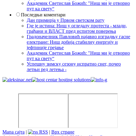
Академик Светислав Божић: "Ниш ми је отворио
пут ка свету“
Последњи коментари
Дан примирја у Првом светском рату
Где је истина: Ниш у огледалу протеста - млади,
грађани и ВЛАСТ пред испитом поверења
Градоначелник Павловић најавио изградњу гасне
електране: Ниш добија стабилну енергију и
јефтиније грејање
Академик Светислав Божић: "Ниш ми је отворио
пут ка свету“
Успешну зимску сезону испратио снег, почео
летњи ред летења -
Мапа сајта
|
RSS
|
Врх стране