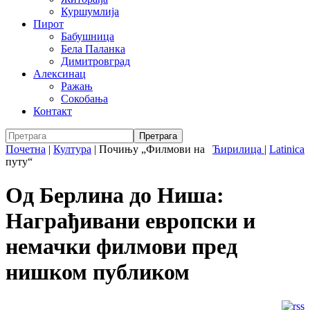
Куршумлија
Пирот
Бабушница
Бела Паланка
Димитровград
Алексинац
Ражањ
Сокобања
Контакт
Почетна
|
Култура
|
Почињу „Филмови на
Ћирилица
|
Latinica
путу“
Од Берлина до Ниша:
Награђивани европски и
немачки филмови пред
нишком публиком