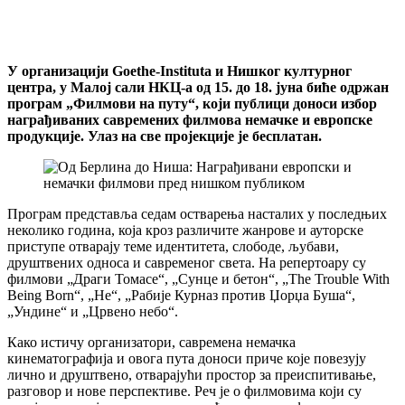
У организацији Goethe-Instituta и Нишког културног
центра, у Малој сали НКЦ-а од 15. до 18. јуна биће одржан
програм „Филмови на путу“, који публици доноси избор
награђиваних савремених филмова немачке и европске
продукције. Улаз на све пројекције је бесплатан.
Програм представља седам остварења насталих у последњих
неколико година, која кроз различите жанрове и ауторске
приступе отварају теме идентитета, слободе, љубави,
друштвених односа и савременог света. На репертоару су
филмови „Драги Томасе“, „Сунце и бетон“, „The Trouble With
Being Born“, „Не“, „Рабије Курназ против Џорџа Буша“,
„Ундине“ и „Црвено небо“.
Како истичу организатори, савремена немачка
кинематографија и овога пута доноси приче које повезују
лично и друштвено, отварајући простор за преиспитивање,
разговор и нове перспективе. Реч је о филмовима који су