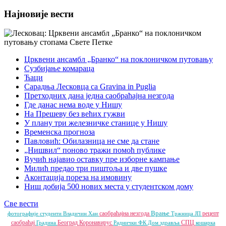
Најновије вести
Црквени ансамбл „Бранко“ на поклоничком путовању
Сузбијање комараца
Ћаци
Сарадња Лесковца са Gravina in Puglia
Претходних дана једна саобраћајна незгода
Где данас нема воде у Нишу
На Прешеву без већих гужви
У плану три железничке станице у Нишу
Временска прогноза
Павловић: Обилазница не сме да стане
„Нишвил“ поново тражи помоћ публике
Вучић најавио оставку пре изборне кампање
Милић предао три пиштоља и две пушке
Аконтација пореза на имовину
Ниш добија 500 нових места у студентском дому
Све вести
Врање
саобраћајна незгода
рецепт
фотографије
студенти
Владичин Хан
Тржница ЈП
саобраћај
Београд
Коронавирус
СПЦ
Градина
Раднички ФК
Дом здравља
кошарка