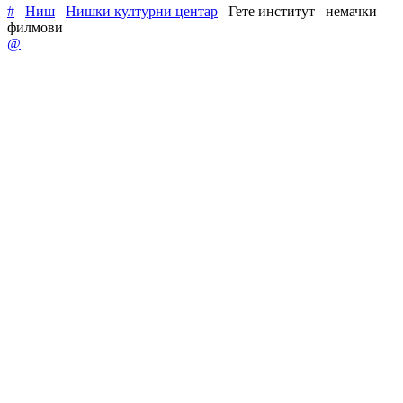
#
Ниш
Нишки културни центар
Гете институт
немачки
филмови
@