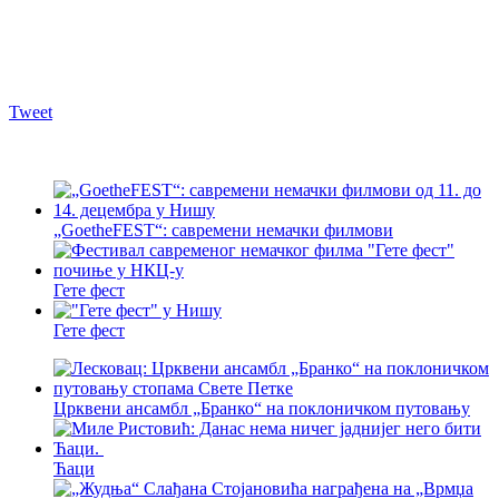
Tweet
„GoetheFEST“: савремени немачки филмови
Гете фест
Гете фест
Црквени ансамбл „Бранко“ на поклоничком путовању
Ћаци