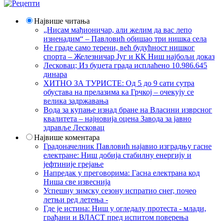
Највише читања
„Нисам мађионичар, али желим да вас лепо
изненадим“ – Павловић обишао три нишка села
Не граде само терени, већ будућност нишког
спорта – Железничар Југ и КК Ниш најбољи доказ
Лесковац; Из буџета града исплаћено 10.986.645
динара
ХИТНО ЗА ТУРИСТЕ: Од 5 до 9 сати сутра
обустава на прелазима ка Грчкој – очекују се
велика задржавања
Вода за купање изнад бране на Власини изврсног
квалитета – најновија оцена Завода за јавно
здравље Лесковац
Највише коментара
Градоначелник Павловић најавио изградњу гасне
електране: Ниш добија стабилну енергију и
јефтиније грејање
Напредак у преговорима: Гасна електрана код
Ниша све извеснија
Успешну зимску сезону испратио снег, почео
летњи ред летења -
Где је истина: Ниш у огледалу протеста - млади,
грађани и ВЛАСТ пред испитом поверења