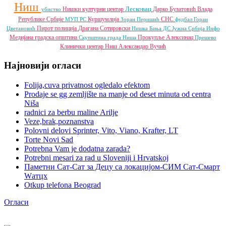
Ниш
Лесковац
Нишки културни центар
Дарко Булатовић
Влада
убиство
Републике Србије
Куршумлија
СНС
МУП РС
Зоран Перишић
фудбал
Горан
Пирот
полиција
Драгана Сотировски
Цветановић
Нишка Бања
ДС
Јужна Србија Инфо
Медијана градска општина
Прокупље
Алексинац
Скупштина града Ниша
Прешево
Клинички центар Ниш
Александар Вучић
Најновији огласи
Folija,cuva privatnost ogledalo efektom
Prodaje se gg zemljište na manje od deset minuta od centra
Niša
radnici za berbu maline Arilje
Veze,brak,poznanstva
Polovni delovi Sprinter, Vito, Viano, Krafter, LT
Torte Novi Sad
Potrebna Vam je dodatna zarada?
Potrebni mesari za rad u Sloveniji i Hrvatskoj
Паметни Сат-Сат за Децу са локацијом-СИМ Сат-Смарт
Wатцх
Otkup telefona Beograd
Огласи