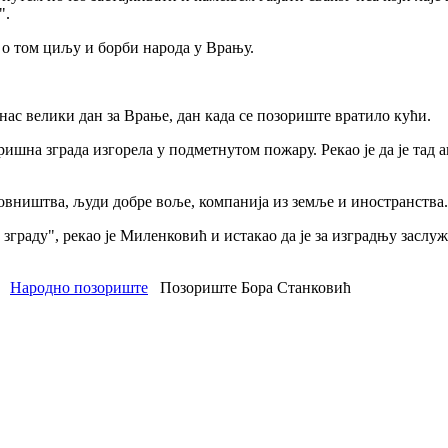
".
о о том циљу и борби народа у Врању.
нас велики дан за Врање, дан када се позориште вратило кући.
зоришна зграда изгорела у подметнутом пожару. Рекао је да је тад
новништва, људи добре воље, компанија из земље и иностранства
 зграду", рекао је Миленковић и истакао да је за изградњу засл
Народно позориште
Позориште Бора Станковић