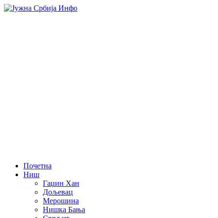
Почетна
Ниш
Гаџин Хан
Дољевац
Мерошина
Нишка Бања