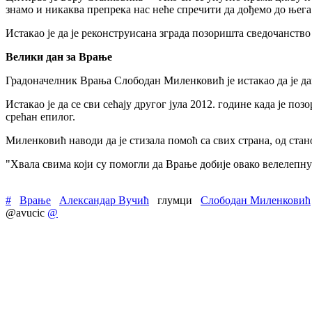
знамо и никаква препрека нас неће спречити да дођемо до њега
Истакао је да је реконструисана зграда позоришта сведочанств
Велики дан за Врање
Градоначелник Врања Слободан Миленковић је истакао да је да
Истакао је да се сви сећају другог јула 2012. године када је по
срећан епилог.
Миленковић наводи да је стизала помоћ са свих страна, од ста
"Хвала свима који су помогли да Врање добије овако велелепну
#
Врање
Александар Вучић
глумци
Слободан Миленковић
@avucic
@