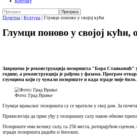
Контакт
Почетна
|
Култура
|
Глумци поново у својој кући
Глумци поново у својој кући,
Завршена је реконструкција позоришта "Бора Станковић" у В
године, а реконструкција је рађена у фазама. Програм отв
глумцима који су чували позориште и када зграде није било.
Фото: Град Врање
Глумци врањског позоришта су се вратили у свој дом. За почет
Привилегија да први уђу у позоришну салу након обнове припал
Позориште има велику салу, са 256 места, ротирајућом сценом, п
згради позоришта радиће и биоскоп.