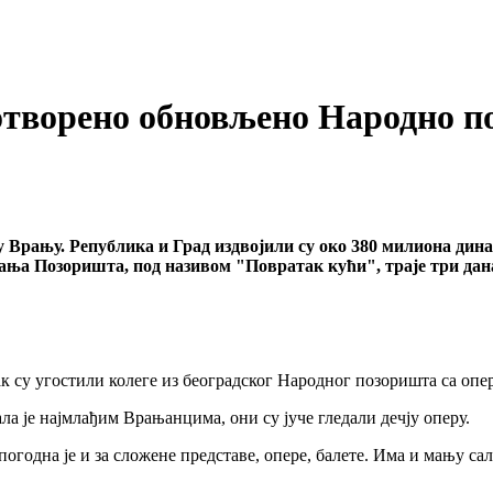
 отворено обновљено Народно 
рању. Република и Град издвојили су око 380 милиона динара
арања Позоришта, под називом "Повратак кући", траје три дан
ак су угостили колеге из београдског Народног позоришта са опе
а је најмлађим Врањанцима, они су јуче гледали дечју оперу.
огодна је и за сложене представе, опере, балете. Има и мању салу