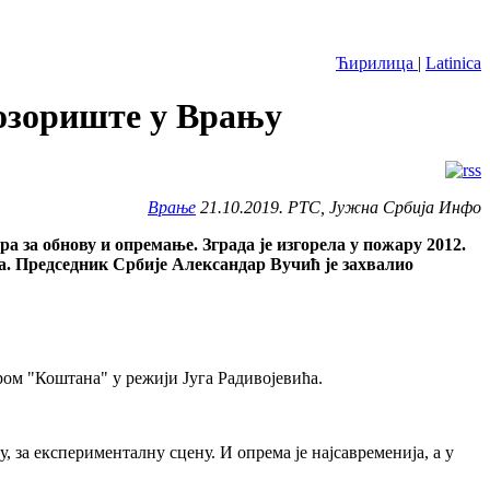
Ћирилица
|
Latinica
позориште у Врању
Врање
21.10.2019. РТС, Јужна Србија Инфо
 за обнову и опремање. Зграда је изгорела у пожару 2012.
а. Председник Србије Александар Вучић је захвалио
ром "Коштана" у режији Југа Радивојевића.
, за експерименталну сцену. И опрема је најсавременија, а у