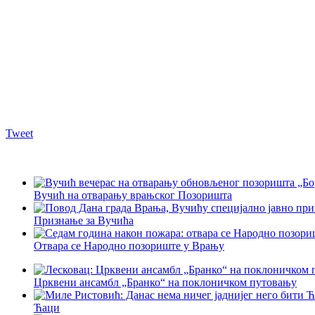
Tweet
Вучић на отварању врањског Позоришта
Признање за Вучића
Отвара се Народно позориште у Врању
Црквени ансамбл „Бранко“ на поклоничком путовању
Ћаци