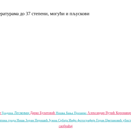
Лесковац
т
Дарко Булатовић
Александар Вучић
Коронави
Градина
Нишка Бања
Прешево
тина града Ниша
Зоран Перишић
Јужна Србија Инфо
фотографије
Горан Цветановић
убис
саобраћај