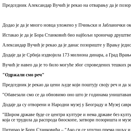
Председник Александар Вучић је рекао на отварању да је позор
Додао је да је много новца уложено у Пчињски и Јабланички о
Истакао је да је Бора Станковић био најбољи хроничар друштвен
Александар Вучић је рекао да је данас позориште у Врању једн
Додаје да је Србија издвојила 173 милиона динара, а Град Врањ
Вучић је навео да је то било могуће због спроведених тешких 
"Одржали смо реч"
Председник је рекао да цени људе који поштују своју реч и да з
"Обавезали смо се да обновимо оно што је годинама уништавано
Додаје да су отворени и Народни музеј у Београду и Музеј сав
"Широм државе буде се центри културе и нема државе без култур
која се трудила да распрода биоскопе, затвори позоришта и музе
Цитирао је Бору Станковића – "Ако си се упутио према циљу и 