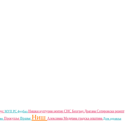
рус
Нишки културни центар
СНС
Београд
Драгана Сотировски
рецепт
МУП РС
фудбал
Ниш
Врање
Прокупље
Алексинац
Медијана градска општина
тво
Дом здравља