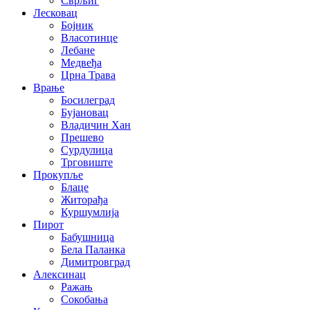
Сврљиг
Лесковац
Бојник
Власотинце
Лебане
Медвеђа
Црна Трава
Врање
Босилеград
Бујановац
Владичин Хан
Прешево
Сурдулица
Трговиште
Прокупље
Блаце
Житорађа
Куршумлија
Пирот
Бабушница
Бела Паланка
Димитровград
Алексинац
Ражањ
Сокобања