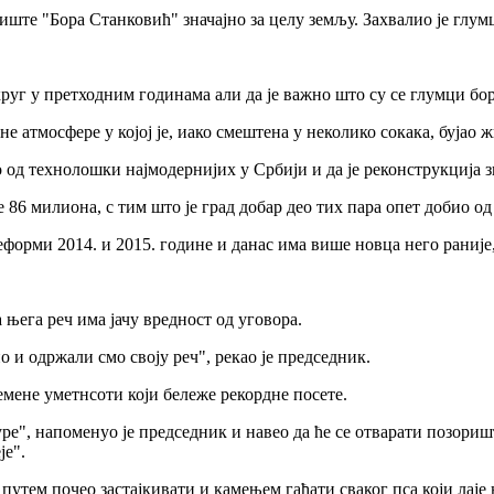
иште "Бора Станковић" значајно за целу земљу. Захвалио је глум
круг у претходним годинама али да је важно што су се глумци б
е атмосфере у којој је, иако смештена у неколико сокака, бујао 
о од технолошки најмодернијих у Србији и да је реконструкција
е 86 милиона, с тим што је град добар део тих пара опет добио о
реформи 2014. и 2015. године и данас има више новца него раниј
а њега реч има јачу вредност од уговора.
 и одржали смо своју реч", рекао је председник.
ремене уметнсоти који бележе рекордне посете.
е", напоменуо је председник и навео да ће се отварати позоришт
је".
путем почео застајкивати и камењем гађати сваког пса који лаје