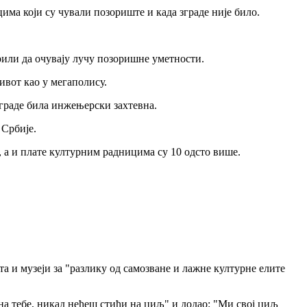
цима који су чували позориште и када зграде није било.
орили да очувају лучу позоришне уметности.
живот као у мегаполису.
 зграде била инжењерски захтевна.
д Србије.
е, а и плате културним радницима су 10 одсто више.
а и музеји за "разлику од самозване и лажне културне елите
 на тебе, никад нећеш стићи на циљ" и додао: "Ми свој циљ