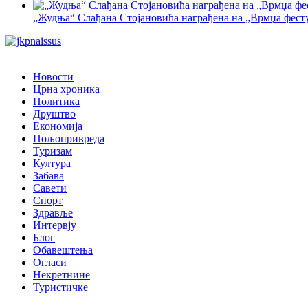
„Жудња“ Слађана Стојановића награђена на „Врмџа фест
Новости
Црна хроника
Политика
Друштво
Економија
Пољопривреда
Туризам
Култура
Забава
Савети
Спорт
Здравље
Интервју
Блог
Обавештења
Огласи
Некретнине
Туристичке