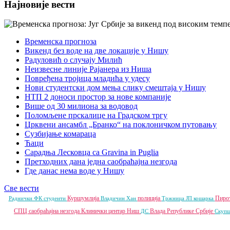
Најновије вести
Временска прогноза
Викенд без воде на две локације у Нишу
Радуловић о случају Милић
Неизвесне линије Рајанера из Ниша
Повређена тројица младића у удесу
Нови студентски дом мења слику смештаја у Нишу
НТП 2 доноси простор за нове компаније
Више од 30 милиона за водовод
Поломљене прскалице на Градском тргу
Црквени ансамбл „Бранко“ на поклоничком путовању
Сузбијање комараца
Ћаци
Сарадња Лесковца са Gravina in Puglia
Претходних дана једна саобраћајна незгода
Где данас нема воде у Нишу
Све вести
Куршумлија
полиција
Пиро
Раднички ФК
студенти
Владичин Хан
Тржница ЈП
кошарка
СПЦ
саобраћајна незгода
Клинички центар Ниш
Влада Републике Србије
ДС
Скупш