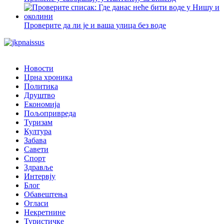
Проверите да ли је и ваша улица без воде
Новости
Црна хроника
Политика
Друштво
Економија
Пољопривреда
Туризам
Култура
Забава
Савети
Спорт
Здравље
Интервју
Блог
Обавештења
Огласи
Некретнине
Туристичке