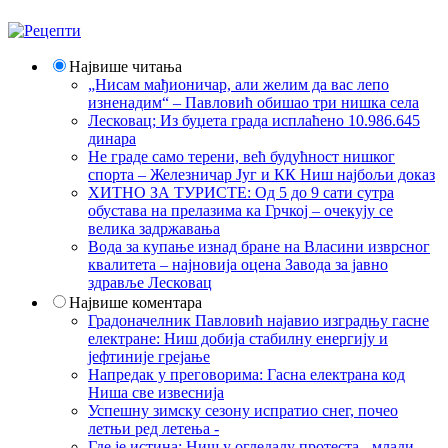
Највише читања
„Нисам мађионичар, али желим да вас лепо
изненадим“ – Павловић обишао три нишка села
Лесковац; Из буџета града исплаћено 10.986.645
динара
Не граде само терени, већ будућност нишког
спорта – Железничар Југ и КК Ниш најбољи доказ
ХИТНО ЗА ТУРИСТЕ: Од 5 до 9 сати сутра
обустава на прелазима ка Грчкој – очекују се
велика задржавања
Вода за купање изнад бране на Власини изврсног
квалитета – најновија оцена Завода за јавно
здравље Лесковац
Највише коментара
Градоначелник Павловић најавио изградњу гасне
електране: Ниш добија стабилну енергију и
јефтиније грејање
Напредак у преговорима: Гасна електрана код
Ниша све извеснија
Успешну зимску сезону испратио снег, почео
летњи ред летења -
Где је истина: Ниш у огледалу протеста - млади,