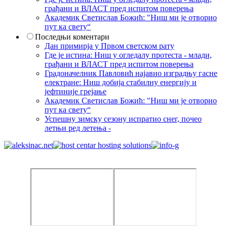
грађани и ВЛАСТ пред испитом поверења
Академик Светислав Божић: "Ниш ми је отворио
пут ка свету“
Последњи коментари
Дан примирја у Првом светском рату
Где је истина: Ниш у огледалу протеста - млади,
грађани и ВЛАСТ пред испитом поверења
Градоначелник Павловић најавио изградњу гасне
електране: Ниш добија стабилну енергију и
јефтиније грејање
Академик Светислав Божић: "Ниш ми је отворио
пут ка свету“
Успешну зимску сезону испратио снег, почео
летњи ред летења -