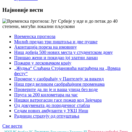
Најновије вести
Временска прогноза
Милић предао три пиштоља и две пушке
Аконтација пореза на имовину
Ниш добија 500 нових места у студентском дому
Пришао жени и покидао јој златни ланац
Пожари у лесковачком крају
„Жудња“ Слађана Стојановића награђена на „Врмџа
фесту“
Промене у саобраћају у Пантелеју за викенд
Ниш пред великим саобраћајним променама
Проверите да ли је и ваша улица без воде
Пруга за 200 километара на час
Нишки ватрогасци гасе пожар код Зајечара
Од докумената до породичног стабла
Седам нових амбуланти у УКЦ Ниш
Радници страхују од отпуштања
Све вести
Лесковац
Прокупље
саобраћај
Дарко
МУП РС
фудбал
ДС
Дом здравља
Тржница ЈП