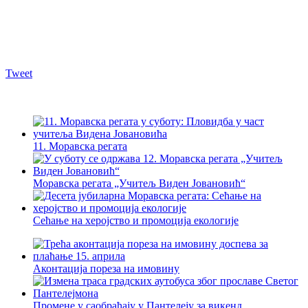
Tweet
11. Моравска регата
Моравска регата „Учитељ Виден Јовановић“
Сећање на херојство и промоција екологије
Аконтација пореза на имовину
Промене у саобраћају у Пантелеју за викенд