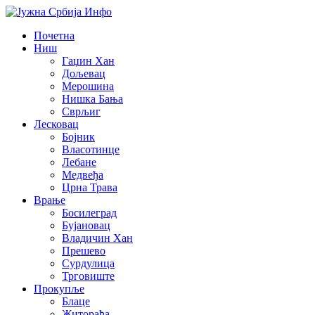
Почетна
Ниш
Гаџин Хан
Дољевац
Мерошина
Нишка Бања
Сврљиг
Лесковац
Бојник
Власотинце
Лебане
Медвеђа
Црна Трава
Врање
Босилеград
Бујановац
Владичин Хан
Прешево
Сурдулица
Трговиште
Прокупље
Блаце
Житорађа