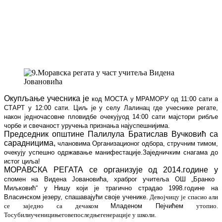
Окупљање учесника је
код МОСТА у МРАМОРУ
од 11:00 сати а
СТАРТ у 12:00 сати. Циљ је у
селу
Лалин
ац где учеснике
регате,
након једночасовне пловидбе
очекују
од 14:00 сати мајстори рибље
чорбе
и свечаност уручења признања најуспешнијим
а
.
Председник општине Палилула Братислав Вучковић са
сарадницима,
члановима Организационог одбора, стручним тимом,
очекују
успешно одржавање манифестације.
Заједничким снагама до
истог циља!
МОРАВСКА РЕГАТА се организује од 2014.године у
спомен на Видена Јовановића,
храброг
учитеља ОШ „Бранко
Миљковић“ у Нишу који је трагично страдао
1998.године
на
Власинском језеру
, спашавајући своје ученике.
Девојчицу је спасио али
се заједно са дечаком
Младеном Пејчићем
утопио.
То
су
били
у
ч
еници
његове
последње
генерације
у школи.