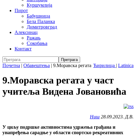
Куршумлија
Пирот
Бабушница
Бела Паланка
Димитровград
Алексинац
Ражањ
Сокобања
Контакт
Почетна
|
Обавештења
|
9.Моравска регата
Ћирилица
|
Latinica
9.Моравска регата у част
учитеља Видeна Јовановића
Ниш
28.09.2023. Д.В.
У циљу подршке активностима удржења грађана и
унапређења сарадње у области спортско рекреативних