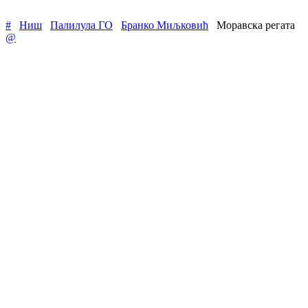
#
Ниш
Палилула ГО
Бранко Миљковић
Моравска регата
@