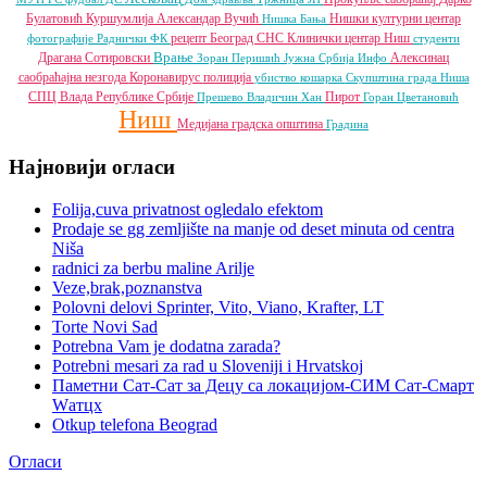
Булатовић
Куршумлија
Александар Вучић
Нишки културни центар
Нишка Бања
рецепт
Београд
СНС
Клинички центар Ниш
фотографије
Раднички ФК
студенти
Врање
Драгана Сотировски
Алексинац
Зоран Перишић
Јужна Србија Инфо
саобраћајна незгода
Коронавирус
полиција
убиство
кошарка
Скупштина града Ниша
СПЦ
Влада Републике Србије
Пирот
Прешево
Владичин Хан
Горан Цветановић
Ниш
Медијана градска општина
Градина
Најновији огласи
Folija,cuva privatnost ogledalo efektom
Prodaje se gg zemljište na manje od deset minuta od centra
Niša
radnici za berbu maline Arilje
Veze,brak,poznanstva
Polovni delovi Sprinter, Vito, Viano, Krafter, LT
Torte Novi Sad
Potrebna Vam je dodatna zarada?
Potrebni mesari za rad u Sloveniji i Hrvatskoj
Паметни Сат-Сат за Децу са локацијом-СИМ Сат-Смарт
Wатцх
Otkup telefona Beograd
Огласи