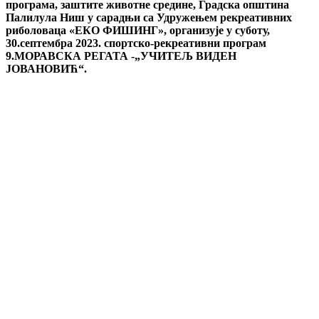
програма, заштите животне средине, Градска општина
Палилула Ниш у сарадњи са Удружењем рекреативних
риболоваца «ЕКО ФИШИНГ», организује у суботу,
30.септембра 2023. спортско-рекреативни програм
9.МОРАВСКА РЕГАТА -„УЧИТЕЉ ВИДЕН
ЈОВАНОВИЋ“.