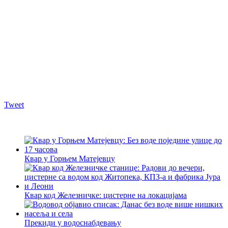
Tweet
Квар у Горњем Матејевцу
Квар код Железничке: цистерне на локацијама
Прекиди у водоснабдевању