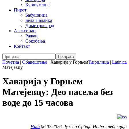
Куршумлија
Пирот
Бабушница
Бела Паланка
Димитровград
Алексинац
Ражањ
Сокобања
Контакт
Почетна
|
Обавештења
|
Хаварија у Горњем
Ћирилица
|
Latinica
Матејевцу
Хаварија у Горњем
Матејевцу: Део насеља без
воде до 15 часова
Ниш
06.07.2026. Јужна Србија Инфи - редакција