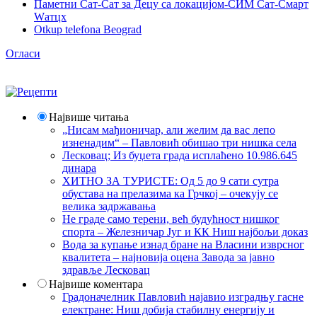
Паметни Сат-Сат за Децу са локацијом-СИМ Сат-Смарт
Wатцх
Otkup telefona Beograd
Огласи
Највише читања
„Нисам мађионичар, али желим да вас лепо
изненадим“ – Павловић обишао три нишка села
Лесковац; Из буџета града исплаћено 10.986.645
динара
ХИТНО ЗА ТУРИСТЕ: Од 5 до 9 сати сутра
обустава на прелазима ка Грчкој – очекују се
велика задржавања
Не граде само терени, већ будућност нишког
спорта – Железничар Југ и КК Ниш најбољи доказ
Вода за купање изнад бране на Власини изврсног
квалитета – најновија оцена Завода за јавно
здравље Лесковац
Највише коментара
Градоначелник Павловић најавио изградњу гасне
електране: Ниш добија стабилну енергију и