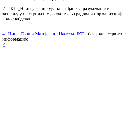
Из ЈКП „Наиссус“ апелују на грађане за разумевање и
захваљују на стрпљењу до окончања радова и нормализације
водоснабдевања.
#
Ниш
Горњи Матејевац
Наиссус ЈКП
без воде
сервисне
информације
@