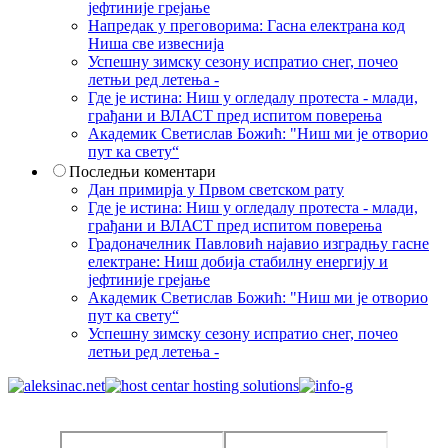
јефтиније грејање
Напредак у преговорима: Гасна електрана код
Ниша све извеснија
Успешну зимску сезону испратио снег, почео
летњи ред летења -
Где је истина: Ниш у огледалу протеста - млади,
грађани и ВЛАСТ пред испитом поверења
Академик Светислав Божић: "Ниш ми је отворио
пут ка свету“
Последњи коментари
Дан примирја у Првом светском рату
Где је истина: Ниш у огледалу протеста - млади,
грађани и ВЛАСТ пред испитом поверења
Градоначелник Павловић најавио изградњу гасне
електране: Ниш добија стабилну енергију и
јефтиније грејање
Академик Светислав Божић: "Ниш ми је отворио
пут ка свету“
Успешну зимску сезону испратио снег, почео
летњи ред летења -