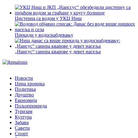
Цистерна са водом у УКЦ Ниш
Прекиди у водоснабдевању
„Наисус“ санира кварове у девет насеља
Новости
Црна хроника
Политика
Друштво
Економија
Пољопривреда
Туризам
Култура
Забава
Савети
Спорт