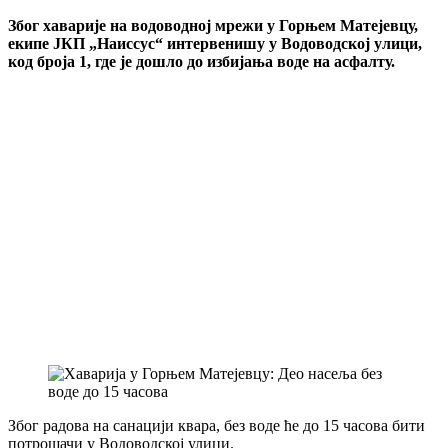
Због хаварије на водоводној мрежи у Горњем Матејевцу,
екипе ЈКП „Наиссус“ интервенишу у Водоводској улици,
код броја 1, где је дошло до избијања воде на асфалту.
Због радова на санацији квара, без воде ће до 15 часова бити
потрошачи у Водоводској улици.