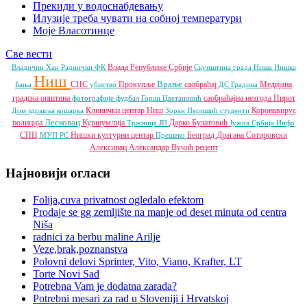
Прекиди у водоснабдевању
Илузије треба чувати на собној температури
Моје Власотинце
Све вести
Влада Републике Србије
Владичин Хан
Раднички ФК
Скупштина града Ниша
Нишка
Ниш
Врање
СНС
Прокупље
саобраћај
Медијана
Бања
убиство
ДС
Градина
градска општина
саобраћајна незгода
Пирот
фотографије
фудбал
Горан Цветановић
Клинички центар Ниш
Коронавирус
Дом здравља
кошарка
Зоран Перишић
студенти
Лесковац
полиција
Куршумлија
Дарко Булатовић
Тржница ЈП
Јужна Србија Инфо
СПЦ
Нишки културни центар
Београд
Драгана Сотировски
МУП РС
Прешево
Алексинац
Александар Вучић
рецепт
Најновији огласи
Folija,cuva privatnost ogledalo efektom
Prodaje se gg zemljište na manje od deset minuta od centra
Niša
radnici za berbu maline Arilje
Veze,brak,poznanstva
Polovni delovi Sprinter, Vito, Viano, Krafter, LT
Torte Novi Sad
Potrebna Vam je dodatna zarada?
Potrebni mesari za rad u Sloveniji i Hrvatskoj