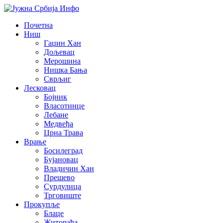
Почетна
Ниш
Гаџин Хан
Дољевац
Мерошина
Нишка Бања
Сврљиг
Лесковац
Бојник
Власотинце
Лебане
Медвеђа
Црна Трава
Врање
Босилеград
Бујановац
Владичин Хан
Прешево
Сурдулица
Трговиште
Прокупље
Блаце
Житорађа