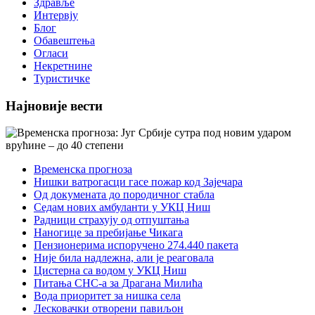
Здравље
Интервју
Блог
Обавештења
Огласи
Некретнине
Туристичке
Најновије вести
Временска прогноза
Нишки ватрогасци гасе пожар код Зајечара
Од докумената до породичног стабла
Седам нових амбуланти у УКЦ Ниш
Радници страхују од отпуштања
Наногице за пребијање Чикага
Пензионерима испоручено 274.440 пакета
Није била надлежна, али је реаговала
Цистерна са водом у УКЦ Ниш
Питања СНС-а за Драгана Милића
Вода приоритет за нишка села
Лесковачки отворени павиљон