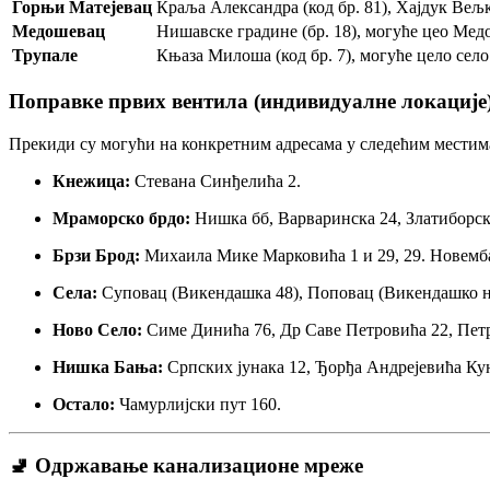
Горњи Матејевац
Краља Александра (код бр. 81), Хајдук Вељ
Медошевац
Нишавске градине (бр. 18), могуће цео Ме
Трупале
Књаза Милоша (код бр. 7), могуће цело село
Поправке првих вентила (индивидуалне локације
Прекиди су могући на конкретним адресама у следећим местим
Кнежица:
Стевана Синђелића 2.
Мраморско брдо:
Нишка бб, Варваринска 24, Златиборска
Брзи Брод:
Михаила Мике Марковића 1 и 29, 29. Новемба
Села:
Суповац (Викендашка 48), Поповац (Викендашко на
Ново Село:
Симе Динића 76, Др Саве Петровића 22, Петр
Нишка Бања:
Српских јунака 12, Ђорђа Андрејевића Кун
Остало:
Чамурлијски пут 160.
🚽 Одржавање канализационе мреже