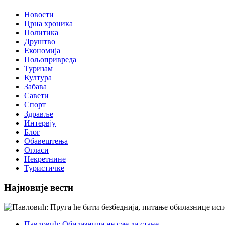
Новости
Црна хроника
Политика
Друштво
Економија
Пољопривреда
Туризам
Култура
Забава
Савети
Спорт
Здравље
Интервју
Блог
Обавештења
Огласи
Некретнине
Туристичке
Најновије вести
Павловић: Обилазница не сме да стане