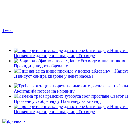
Tweet
Проверите да ли је и ваша улица без воде
Прекиди у водоснабдевању
„Наисус“ санира кварове у девет насеља
Аконтација пореза на имовину
Промене у саобраћају у Пантелеју за викенд
Проверите да ли је и ваша улица без воде