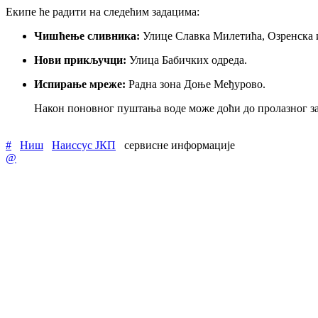
Екипе ће радити на следећим задацима:
Чишћење сливника:
Улице Славка Милетића, Озренска и
Нови прикључци:
Улица Бабичких одреда.
Испирање мреже:
Радна зона Доње Међурово.
Након поновног пуштања воде може доћи до пролазног зам
#
Ниш
Наиссус ЈКП
сервисне информације
@