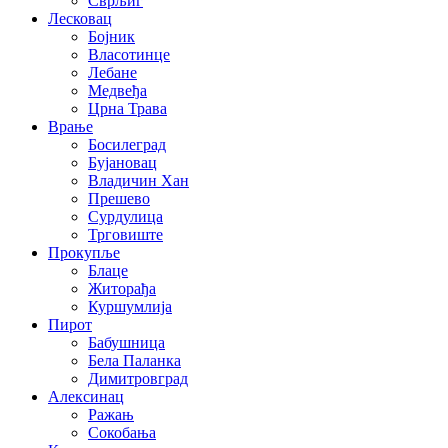
Сврљиг
Лесковац
Бојник
Власотинце
Лебане
Медвеђа
Црна Трава
Врање
Босилеград
Бујановац
Владичин Хан
Прешево
Сурдулица
Трговиште
Прокупље
Блаце
Житорађа
Куршумлија
Пирот
Бабушница
Бела Паланка
Димитровград
Алексинац
Ражањ
Сокобања