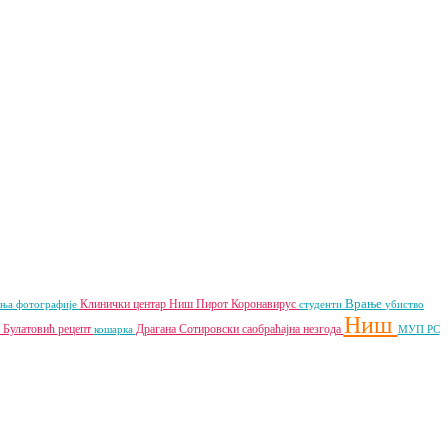
Врање
Клинички центар Ниш
Пирот
Коронавирус
ања
фотографије
студенти
убиство
Ниш
 Булатовић
рецепт
Драгана Сотировски
саобраћајна незгода
кошарка
МУП РС