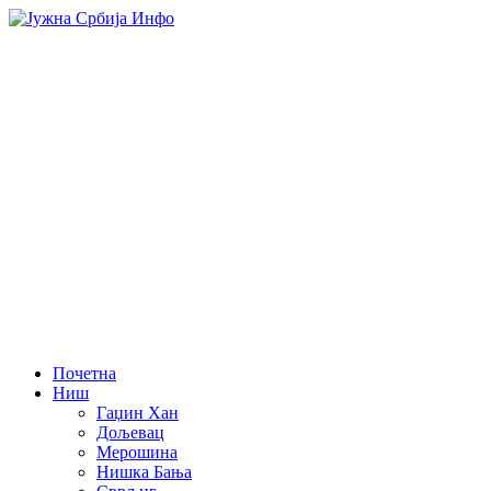
Почетна
Ниш
Гаџин Хан
Дољевац
Мерошина
Нишка Бања