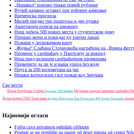
„Нишвил“ поново тражи помоћ публике
Вучић најавио оставку пре изборне кампање
Временска прогноза
Милић предао три пиштоља и две пушке
Аконтација пореза на имовину
Ниш добија 500 нових места у студентском дому
Пришао жени и покидао јој златни ланац
Пожари у лесковачком крају
„Жудња“ Слађана Стојановића награђена на „Врмџа фест
Промене у саобраћају у Пантелеју за викенд
Ниш пред великим саобраћајним променама
Проверите да ли је и ваша улица без воде
Пруга за 200 километара на час
Нишки ватрогасци гасе пожар код Зајечара
Све вести
Лесковац
Влада Републике Србије
Медијана градска општина
саобраћај
Ни
Градина
Куршумлија
СПЦ
Алексинац
полиц
фудбал
Владичин Хан
Раднички ФК
Зоран Перишић
Најновији огласи
Folija,cuva privatnost ogledalo efektom
Prodaje se gg zemljište na manje od deset minuta od centra Niš