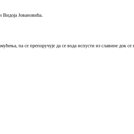
 Видоја Јовановића.
ућења, па се препоручује да се вода испусти из славине док се 