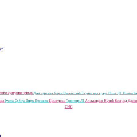
у“
шки културни центар
Дом здравља
Горан Цветановић
Скупштина града Ниша
ДС
Нишка Б
ија
Прокупље
Александар Вучић
Београд
Дарко
Јужна Србија Инфо
Прешево
Тржница ЈП
СНС
a