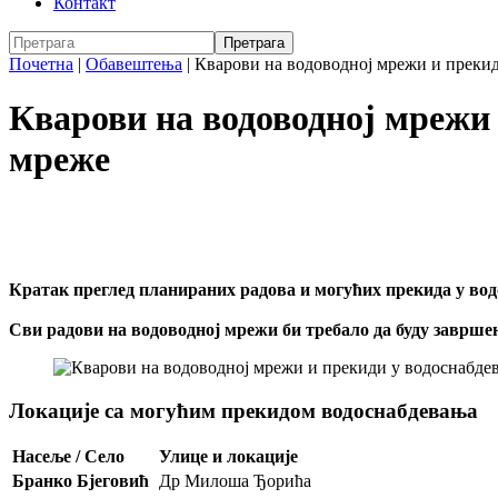
Контакт
Почетна
|
Обавештења
|
Кварови на водоводној мрежи и преки
Кварови на водоводној мрежи
мреже
Кратак преглед планираних радова и могућих прекида у вод
Сви радови на водоводној мрежи би требало да буду завршен
Локације са могућим прекидом водоснабдевања
Насеље / Село
Улице и локације
Бранко Бјеговић
Др Милоша Ђорића