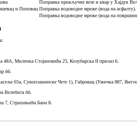
кова
Поправка прикључне везе и квар у Хајдук Ве
дошевац и Поповац
Поправка водоводне мреже (вода на асфалту).
Поправка водоводне мреже (вода на површини
)
а:
 48А, Миленка Стојановића 25, Колубарска II прилаз 6.
р бб.
сеље 65а, Сувопланинске Чете 1), Габровац (Ужичка 887, Његош
а Велебита бб.
а 7, Страхињића Бана 8.