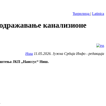
Ћирилица
|
Latinica
и одражавање канализионе
Ниш
11.05.2026. Јужна Србија Инфо - редакција
авештења ЈКП „Наиссус“ Ниш.
.