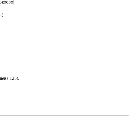
љкоовој.
).
ева 125).