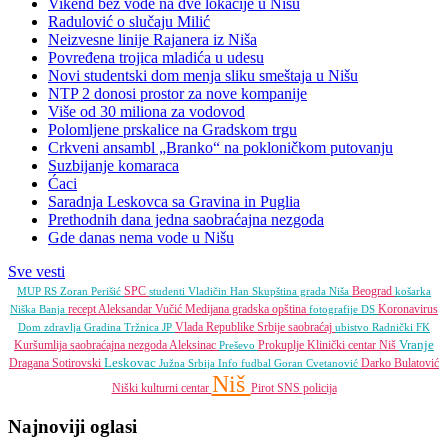
Vikend bez vode na dve lokacije u Nišu
Radulović o slučaju Milić
Neizvesne linije Rajanera iz Niša
Povređena trojica mladića u udesu
Novi studentski dom menja sliku smeštaja u Nišu
NTP 2 donosi prostor za nove kompanije
Više od 30 miliona za vodovod
Polomljene prskalice na Gradskom trgu
Crkveni ansambl „Branko“ na pokloničkom putovanju
Suzbijanje komaraca
Ćaci
Saradnja Leskovca sa Gravina in Puglia
Prethodnih dana jedna saobraćajna nezgoda
Gde danas nema vode u Nišu
Sve vesti
SPC
Beograd
MUP RS
Zoran Perišić
studenti
Vladičin Han
Skupština grada Niša
košarka
recept
Aleksandar Vučić
Medijana gradska opština
Koronavirus
Niška Banja
fotografije
DS
Vlada Republike Srbije
saobraćaj
Dom zdravlja
Gradina
Tržnica JP
ubistvo
Radnički FK
Vranje
Kuršumlija
saobraćajna nezgoda
Aleksinac
Prokuplje
Klinički centar Niš
Preševo
Leskovac
Dragana Sotirovski
Darko Bulatović
Južna Srbija Info
fudbal
Goran Cvetanović
Niš
Niški kulturni centar
Pirot
SNS
policija
Najnoviji oglasi