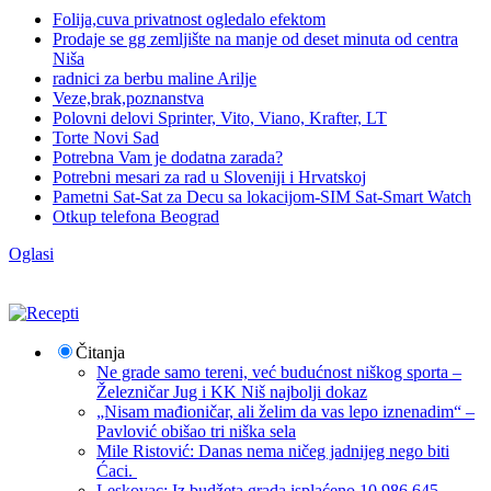
Folija,cuva privatnost ogledalo efektom
Prodaje se gg zemljište na manje od deset minuta od centra
Niša
radnici za berbu maline Arilje
Veze,brak,poznanstva
Polovni delovi Sprinter, Vito, Viano, Krafter, LT
Torte Novi Sad
Potrebna Vam je dodatna zarada?
Potrebni mesari za rad u Sloveniji i Hrvatskoj
Pametni Sat-Sat za Decu sa lokacijom-SIM Sat-Smart Watch
Otkup telefona Beograd
Oglasi
Čitanja
Ne grade samo tereni, već budućnost niškog sporta –
Železničar Jug i KK Niš najbolji dokaz
„Nisam mađioničar, ali želim da vas lepo iznenadim“ –
Pavlović obišao tri niška sela
Mile Ristović: Danas nema ničeg jadnijeg nego biti
Ćaci.
Leskovac; Iz budžeta grada isplaćeno 10.986.645