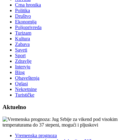
Crna hronika
Politika
Društvo
Ekonomija
Poljoprivreda
Turizam
Kultura
Zabava
Saveti
Sport
Zdravlje
Intervju
Blog
Obaveštenja
Oglasi
Nekretnine
Turističke
Aktuelno
Vremenska prognoza