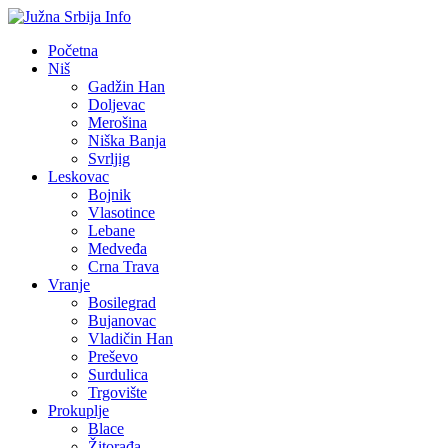
Početna
Niš
Gadžin Han
Doljevac
Merošina
Niška Banja
Svrljig
Leskovac
Bojnik
Vlasotince
Lebane
Medveđa
Crna Trava
Vranje
Bosilegrad
Bujanovac
Vladičin Han
Preševo
Surdulica
Trgovište
Prokuplje
Blace
Žitorađa