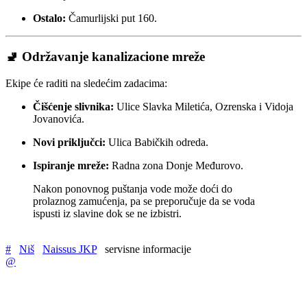
Ostalo:
Čamurlijski put 160.
🚽 Održavanje kanalizacione mreže
Ekipe će raditi na sledećim zadacima:
Čišćenje slivnika:
Ulice Slavka Miletića, Ozrenska i Vidoja
Jovanovića.
Novi priključci:
Ulica Babičkih odreda.
Ispiranje mreže:
Radna zona Donje Međurovo.
Nakon ponovnog puštanja vode može doći do
prolaznog zamućenja, pa se preporučuje da se voda
ispusti iz slavine dok se ne izbistri.
#
Niš
Naissus JKP
servisne informacije
@