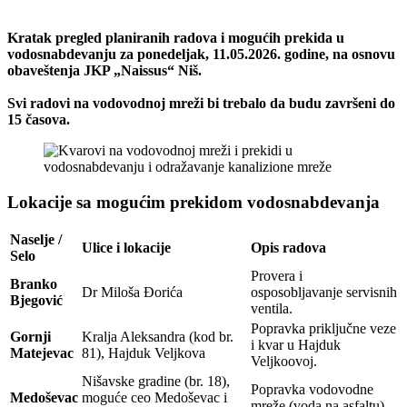
Kratak pregled planiranih radova i mogućih prekida u
vodosnabdevanju za ponedeljak, 11.05.2026. godine, na osnovu
obaveštenja JKP „Naissus“ Niš.
Svi radovi na vodovodnoj mreži bi trebalo da budu završeni do
15 časova.
Lokacije sa mogućim prekidom vodosnabdevanja
Naselje /
Ulice i lokacije
Opis radova
Selo
Provera i
Branko
Dr Miloša Đorića
osposobljavanje servisnih
Bjegović
ventila.
Popravka priključne veze
Gornji
Kralja Aleksandra (kod br.
i kvar u Hajduk
Matejevac
81), Hajduk Veljkova
Veljkoovoj.
Nišavske gradine (br. 18),
Popravka vodovodne
Medoševac
moguće ceo Medoševac i
mreže (voda na asfaltu).