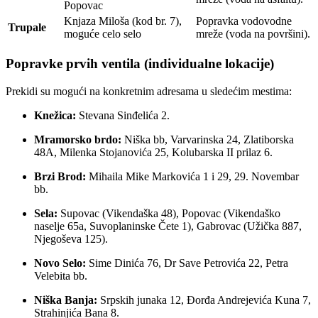
Popovac
Knjaza Miloša (kod br. 7),
Popravka vodovodne
Trupale
moguće celo selo
mreže (voda na površini).
Popravke prvih ventila (individualne lokacije)
Prekidi su mogući na konkretnim adresama u sledećim mestima:
Knežica:
Stevana Sinđelića 2.
Mramorsko brdo:
Niška bb, Varvarinska 24, Zlatiborska
48A, Milenka Stojanovića 25, Kolubarska II prilaz 6.
Brzi Brod:
Mihaila Mike Markovića 1 i 29, 29. Novembar
bb.
Sela:
Supovac (Vikendaška 48), Popovac (Vikendaško
naselje 65a, Suvoplaninske Čete 1), Gabrovac (Užička 887,
Njegoševa 125).
Novo Selo:
Sime Dinića 76, Dr Save Petrovića 22, Petra
Velebita bb.
Niška Banja:
Srpskih junaka 12, Đorđa Andrejevića Kuna 7,
Strahinjića Bana 8.