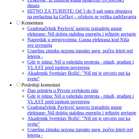
dinara
HITNO ZA TURISTE: Od 5 do 9 sati sutra obustava
na prelazima ka Grčkoj – očekuju se velika zadržavanja
Komentara
Gradonačelnik Pavlović najavio izgradnju gasne
elektrane: Niš dobija stabilnu energiju i jeftinije grejanje
Napredak u pregovorima: Gasna elektrana kod Niša
sve izvesnija
Uspešnu zimsku sezonu ispratio sneg, počeo letnji red
letenja -
Gde je istina: Niš u ogledalu protesta - mladi, građani i
VLAST pred ispitom poverenja
Akademik Svetislav Božić: "Niš mi je otvorio put ka
svetu“
Poslednji komentari
Dan primirja u Prvom svetskom ratu
Gde je istina: Niš u ogledalu protesta - mladi, građani i
VLAST pred ispitom poverenja
Gradonačelnik Pavlović najavio izgradnju gasne
elektrane: Niš dobija stabilnu energiju i jeftinije grejanje
Akademik Svetislav Božić: "Niš mi je otvorio put ka
svetu“
Uspešnu zimsku sezonu ispratio sneg, počeo letnji red
letenja -