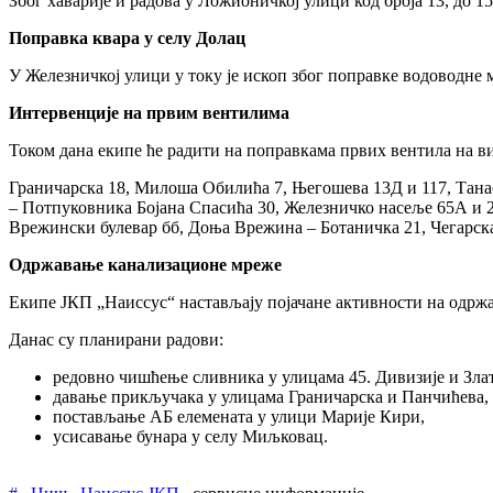
Због хаварије и радова у Ложионичкој улици код броја 13, до 1
Поправка квара у селу Долац
У Железничкој улици у току је ископ због поправке водоводне м
Интервенције на првим вентилима
Током дана екипе ће радити на поправкама првих вентила на ви
Граничарска 18, Милоша Обилића 7, Његошева 13Д и 117, Тана
– Потпуковника Бојана Спасића 30, Железничко насеље 65А и 2
Врежински булевар бб, Доња Врежина – Ботаничка 21, Чегарска
Одржавање канализационе мреже
Екипе ЈКП „Наиссус“ настављају појачане активности на одр
Данас су планирани радови:
редовно чишћење сливника у улицама 45. Дивизије и Злат
давање прикључака у улицама Граничарска и Панчићева,
постављање АБ елемената у улици Марије Кири,
усисавање бунара у селу Миљковац.