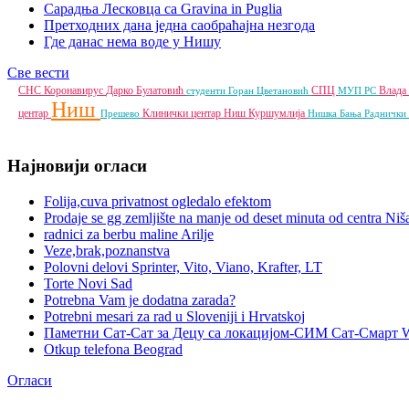
Сарадња Лесковца са Gravina in Puglia
Претходних дана једна саобраћајна незгода
Где данас нема воде у Нишу
Све вести
СНС
Коронавирус
Дарко Булатовић
СПЦ
Влада
студенти
Горан Цветановић
МУП РС
Ниш
центар
Клинички центар Ниш
Куршумлија
Прешево
Нишка Бања
Радничк
Најновији огласи
Folija,cuva privatnost ogledalo efektom
Prodaje se gg zemljište na manje od deset minuta od centra Niš
radnici za berbu maline Arilje
Veze,brak,poznanstva
Polovni delovi Sprinter, Vito, Viano, Krafter, LT
Torte Novi Sad
Potrebna Vam je dodatna zarada?
Potrebni mesari za rad u Sloveniji i Hrvatskoj
Паметни Сат-Сат за Децу са локацијом-СИМ Сат-Смарт 
Otkup telefona Beograd
Огласи