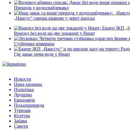
Прекиди у водоснабдевању
„Наисус“ санира кварове у девет насеља
Викенд без воде на две локације у Нишу
Сузбијање комараца
Где данас нема воде у Нишу
Новости
Црна хроника
Политика
Друштво
Економија
Пољопривреда
Туризам
Култура
Забава
Савети