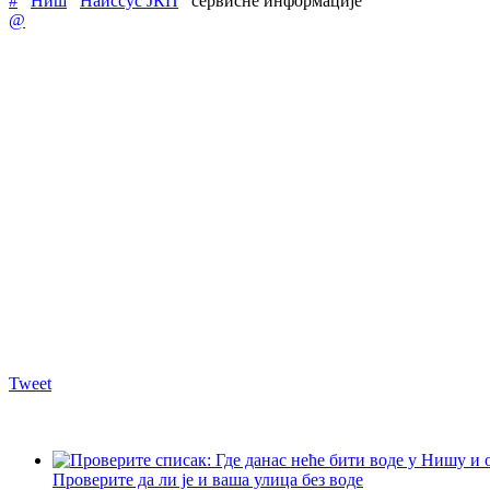
#
Ниш
Наиссус ЈКП
сервисне информације
@
Tweet
Проверите да ли је и ваша улица без воде