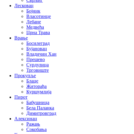
Сврљиг
Лесковац
Бојник
Власотинце
Лебане
Медвеђа
Црна Трава
Врање
Босилеград
Бујановац
Владичин Хан
Прешево
Сурдулица
Трговиште
Прокупље
Блаце
Житорађа
Куршумлија
Пирот
Бабушница
Бела Паланка
Димитровград
Алексинац
Ражањ
Сокобања