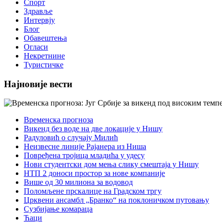
Спорт
Здравље
Интервју
Блог
Обавештења
Огласи
Некретнине
Туристичке
Најновије вести
Временска прогноза
Викенд без воде на две локације у Нишу
Радуловић о случају Милић
Неизвесне линије Рајанера из Ниша
Повређена тројица младића у удесу
Нови студентски дом мења слику смештаја у Нишу
НТП 2 доноси простор за нове компаније
Више од 30 милиона за водовод
Поломљене прскалице на Градском тргу
Црквени ансамбл „Бранко“ на поклоничком путовању
Сузбијање комараца
Ћаци