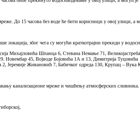
5 часова биће прекинуто водоснабдевање у овој улици, а могућ ј
реже. До 15 часова без воде ће бити корисници у овој улици, а 
ше локација, због чега су могући краткотрајни прекиди у водос
сија Михајловића Шпанца 6, Стевана Немање 71, Великојастреба
9. Новембар 45, Војводе Бојовића 1А и 13, Димитрија Туцовића 
 2, Јеремије Живановић 7, Бабичког одреда 130, Крупац – Вука
жавању канализационе мреже и чишћењу атмосферских сливника.
иборској,