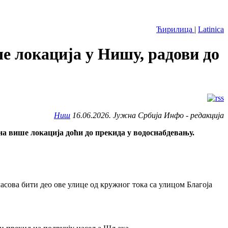
Ћирилица
|
Latinica
локација у Нишу, радови до
Ниш
16.06.2026. Јужна Србија Инфо - редакција
 на више локација доћи до прекида у водоснабдевању.
асова бити део ове улице од кружног тока са улицом Благоја