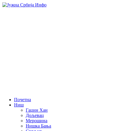
Почетна
Ниш
Гаџин Хан
Дољевац
Мерошина
Нишка Бања