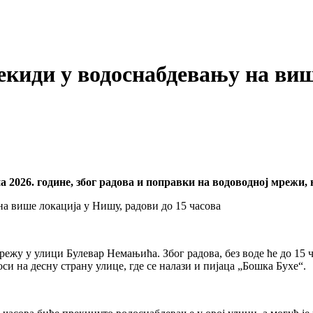
 у водоснабдевању на више 
а 2026. године, због радова и поправки на водоводној мрежи,
ежу у улици Булевар Немањића. Због радова, без воде ће до 15 ч
и на десну страну улице, где се налази и пијаца „Бошка Бухе“.