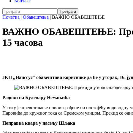
Контакт
Почетна
|
Обавештења
|
ВАЖНО ОБАВЕШТЕЊЕ
ВАЖНО ОБАВЕШТЕЊЕ: Прекиди
15 часова
ЈКП „Наиссус“ обавештава кориснике да ће у уторак, 16. јун
Радови на Булевару Немањића
У току је превезивање новоизграђене на постојећу водоводну мр
Паровића до кружног тока са Сремском улицом. Прекид се однос
Поправка квара у насељу Шљака