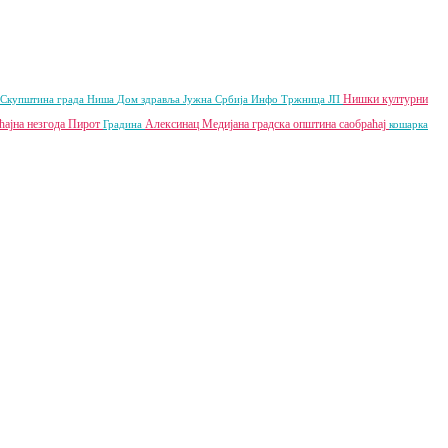
Нишки културни
Скупштина града Ниша
Дом здравља
Јужна Србија Инфо
Тржница ЈП
ћајна незгода
Пирот
Алексинац
Медијана градска општина
саобраћај
Градина
кошарка