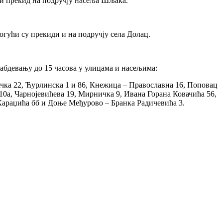
е и прекид на подручју насеља Шљака.
могући су прекиди и на подручју села Долац.
набдевању до 15 часова у улицама и насељима:
чка 22, Ћурлинска 1 и 86, Кнежица – Православна 16, Поповац
10а, Чарнојевићева 19, Мирничка 9, Ивана Горана Ковачића 56,
 Караџића бб и Доње Међурово – Бранка Радичевића 3.