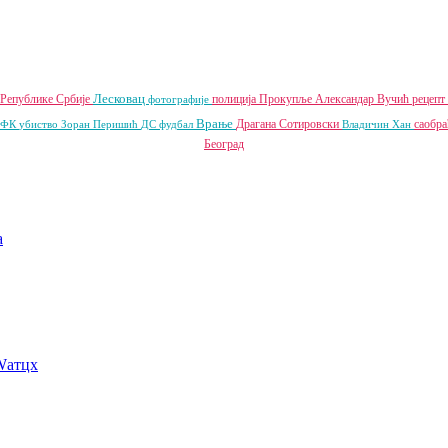
Лесковац
 Републике Србије
полиција
Прокупље
Александар Вучић
рецепт
фотографије
Врање
Драгана Сотировски
саобра
и ФК
убиство
Зоран Перишић
ДС
фудбал
Владичин Хан
Београд
a
Wатцх