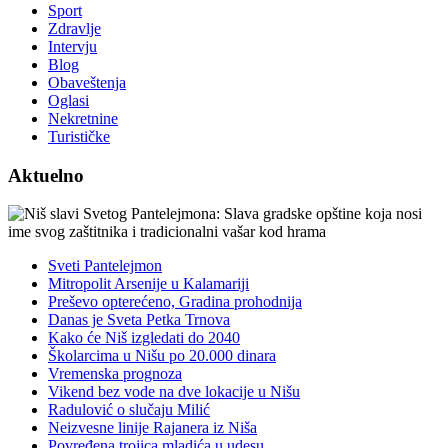
Sport
Zdravlje
Intervju
Blog
Obaveštenja
Oglasi
Nekretnine
Turističke
Aktuelno
Sveti Pantelejmon
Mitropolit Arsenije u Kalamariji
Preševo opterećeno, Gradina prohodnija
Danas je Sveta Petka Trnova
Kako će Niš izgledati do 2040
Školarcima u Nišu po 20.000 dinara
Vremenska prognoza
Vikend bez vode na dve lokacije u Nišu
Radulović o slučaju Milić
Neizvesne linije Rajanera iz Niša
Povređena trojica mladića u udesu