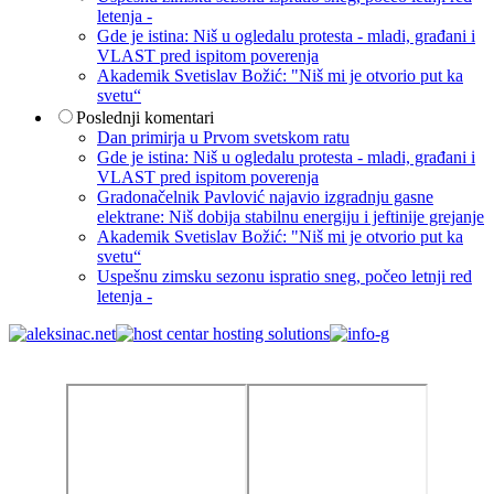
letenja -
Gde je istina: Niš u ogledalu protesta - mladi, građani i
VLAST pred ispitom poverenja
Akademik Svetislav Božić: "Niš mi je otvorio put ka
svetu“
Poslednji komentari
Dan primirja u Prvom svetskom ratu
Gde je istina: Niš u ogledalu protesta - mladi, građani i
VLAST pred ispitom poverenja
Gradonačelnik Pavlović najavio izgradnju gasne
elektrane: Niš dobija stabilnu energiju i jeftinije grejanje
Akademik Svetislav Božić: "Niš mi je otvorio put ka
svetu“
Uspešnu zimsku sezonu ispratio sneg, počeo letnji red
letenja -