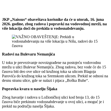
JKP „Naissus“ obaveštava korisnike da će u utorak, 16. juna
2026. godine, zbog radova i popravki na vodovodnoj mreži, na
više lokacija doći do prekida u vodosnabdevanju.
Radovi na Bulevaru Nemanjića
U toku je prevezivanje novoizgrađene na postojeću vodovodnu
mrežu u ulici Bulevar Nemanjića. Zbog radova, bez vode će do 15
časova biti deo ove ulice od kružnog toka sa ulicom Blagoja
Parovića do kružnog toka sa Sremskom ulicom. Prekid se odnosi na
desnu stranu ulice, gde se nalazi i pijaca „Boška Buhe“.
Popravka kvara u naselju Šljaka
Zbog havarije i radova u Ložioničkoj ulici kod broja 13, do 15
časova biće prekinuto vodosnabdevanje u ovoj ulici, a moguć je i
prekid na području naselja Šljaka.