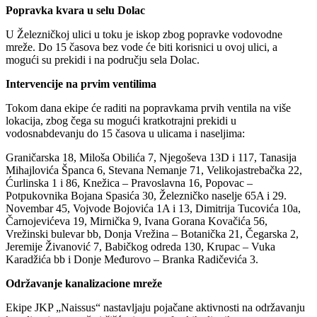
Popravka kvara u selu Dolac
U Železničkoj ulici u toku je iskop zbog popravke vodovodne
mreže. Do 15 časova bez vode će biti korisnici u ovoj ulici, a
mogući su prekidi i na području sela Dolac.
Intervencije na prvim ventilima
Tokom dana ekipe će raditi na popravkama prvih ventila na više
lokacija, zbog čega su mogući kratkotrajni prekidi u
vodosnabdevanju do 15 časova u ulicama i naseljima:
Graničarska 18, Miloša Obilića 7, Njegoševa 13D i 117, Tanasija
Mihajlovića Španca 6, Stevana Nemanje 71, Velikojastrebačka 22,
Ćurlinska 1 i 86, Knežica – Pravoslavna 16, Popovac –
Potpukovnika Bojana Spasića 30, Železničko naselje 65A i 29.
Novembar 45, Vojvode Bojovića 1A i 13, Dimitrija Tucovića 10a,
Čarnojevićeva 19, Mirnička 9, Ivana Gorana Kovačića 56,
Vrežinski bulevar bb, Donja Vrežina – Botanička 21, Čegarska 2,
Jeremije Živanović 7, Babičkog odreda 130, Krupac – Vuka
Karadžića bb i Donje Međurovo – Branka Radičevića 3.
Održavanje kanalizacione mreže
Ekipe JKP „Naissus“ nastavljaju pojačane aktivnosti na održavanju