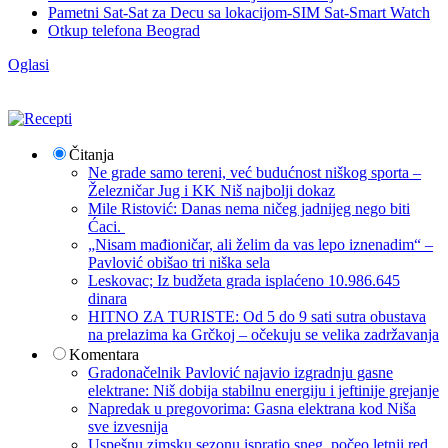
Pametni Sat-Sat za Decu sa lokacijom-SIM Sat-Smart Watch
Otkup telefona Beograd
Oglasi
Čitanja
Ne grade samo tereni, već budućnost niškog sporta –
Železničar Jug i KK Niš najbolji dokaz
Mile Ristović: Danas nema ničeg jadnijeg nego biti
Ćaci.
„Nisam mađioničar, ali želim da vas lepo iznenadim“ –
Pavlović obišao tri niška sela
Leskovac; Iz budžeta grada isplaćeno 10.986.645
dinara
HITNO ZA TURISTE: Od 5 do 9 sati sutra obustava
na prelazima ka Grčkoj – očekuju se velika zadržavanja
Komentara
Gradonačelnik Pavlović najavio izgradnju gasne
elektrane: Niš dobija stabilnu energiju i jeftinije grejanje
Napredak u pregovorima: Gasna elektrana kod Niša
sve izvesnija
Uspešnu zimsku sezonu ispratio sneg, počeo letnji red