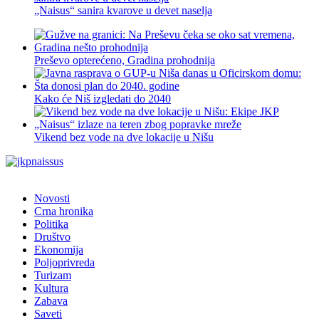
„Naisus“ sanira kvarove u devet naselja
Preševo opterećeno, Gradina prohodnija
Kako će Niš izgledati do 2040
Vikend bez vode na dve lokacije u Nišu
Novosti
Crna hronika
Politika
Društvo
Ekonomija
Poljoprivreda
Turizam
Kultura
Zabava
Saveti