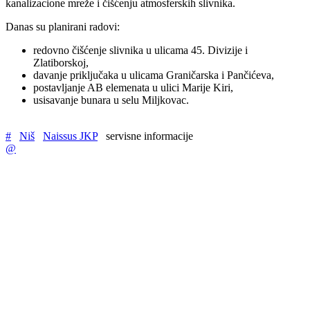
kanalizacione mreže i čišćenju atmosferskih slivnika.
Danas su planirani radovi:
redovno čišćenje slivnika u ulicama 45. Divizije i
Zlatiborskoj,
davanje priključaka u ulicama Graničarska i Pančićeva,
postavljanje AB elemenata u ulici Marije Kiri,
usisavanje bunara u selu Miljkovac.
#
Niš
Naissus JKP
servisne informacije
@