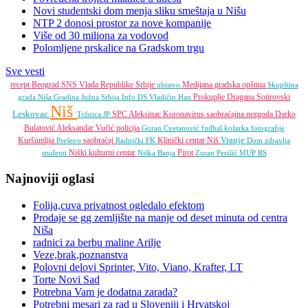
Novi studentski dom menja sliku smeštaja u Nišu
NTP 2 donosi prostor za nove kompanije
Više od 30 miliona za vodovod
Polomljene prskalice na Gradskom trgu
Sve vesti
recept
Beograd
SNS
Vlada Republike Srbije
Medijana gradska opština
ubistvo
Skupština
Prokuplje
Dragana Sotirovski
grada Niša
Gradina
Južna Srbija Info
DS
Vladičin Han
Niš
Leskovac
SPC
Aleksinac
Koronavirus
saobraćajna nezgoda
Darko
Tržnica JP
Bulatović
Aleksandar Vučić
policija
Goran Cvetanović
fudbal
košarka
fotografije
Vranje
Kuršumlija
saobraćaj
Klinički centar Niš
Preševo
Radnički FK
Dom zdravlja
Niški kulturni centar
Pirot
studenti
Niška Banja
Zoran Perišić
MUP RS
Najnoviji oglasi
Folija,cuva privatnost ogledalo efektom
Prodaje se gg zemljište na manje od deset minuta od centra
Niša
radnici za berbu maline Arilje
Veze,brak,poznanstva
Polovni delovi Sprinter, Vito, Viano, Krafter, LT
Torte Novi Sad
Potrebna Vam je dodatna zarada?
Potrebni mesari za rad u Sloveniji i Hrvatskoj