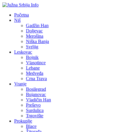
Početna
Niš
Gadžin Han
Doljevac
Merošina
Niška Banja
Svrljig
Leskovac
Bojnik
Vlasotince
Lebane
Medveđa
Crna Trava
Vranje
Bosilegrad
Bujanovac
Vladičin Han
Preševo
Surdulica
Trgovište
Prokuplje
Blace
Žitorađa