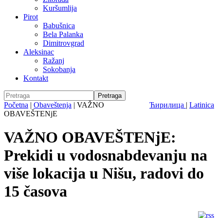
Kuršumlija
Pirot
Babušnica
Bela Palanka
Dimitrovgrad
Aleksinac
Ražanj
Sokobanja
Kontakt
Početna
|
Obaveštenja
|
VAŽNO
Ћирилица
|
Latinica
OBAVEŠTENjE
VAŽNO OBAVEŠTENjE:
Prekidi u vodosnabdevanju na
više lokacija u Nišu, radovi do
15 časova