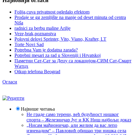
Најновији огласи
Folija,cuva privatnost ogledalo efektom
Prodaje se gg zemljište na manje od deset minuta od centra
Niša
radnici za berbu maline Arilje
Veze,brak,poznanstva
Polovni delovi Sprinter, Vito, Viano, Krafter, LT
Torte Novi Sad
Potrebna Vam je dodatna zarada?
Potrebni mesari za rad u Sloveniji i Hrvatskoj
Паметни Сат-Сат за Децу са локацијом-СИМ Сат-Смарт
Wатцх
Otkup telefona Beograd
Огласи
Највише читања
Не граде само терени, већ будућност нишког
спорта – Железничар Југ и КК Ниш најбољи доказ
„Нисам мађионичар, али желим да вас лепо
изненадим“ – Павловић обишао три нишка села