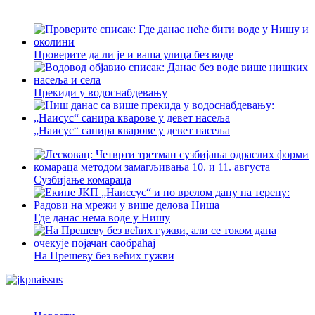
Проверите да ли је и ваша улица без воде
Прекиди у водоснабдевању
„Наисус“ санира кварове у девет насеља
Сузбијање комараца
Где данас нема воде у Нишу
На Прешеву без већих гужви