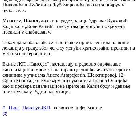
Николића и Љубомира Љубомировића, као и на подручју
целог села.
У насељу
Палилула
екипе раде у улици Здравке Вучковић
код школе „Коле Рашић“, где су такође могући повремени
прекиди у снабдевању.
Током дана обављаће се и поправке првих вентила на више
локација у граду, због чега су могући краткотрајни прекиди на
местима интервенција.
Екипе ЈКП „Наиссус“ настављају и редовно одржавање
канализационе мреже. Планирано је чишћење атмосферских
сливника у улицама Анете Андрејевић, Шекспировој, 12.
Српске бригаде и Булевару потпуковника Горана Остојића,
као и провера канализационе мреже на Калач брду и давање
прикључака у Рудничкој улици.
#
Ниш
Наиссус ЈКП
сервисне информације
@