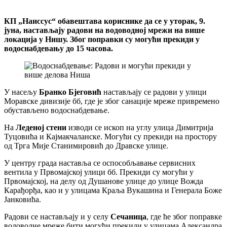
КП „Наиссус“ обавештава кориснике да се у уторак, 9.
јуна, настављају радови на водоводној мрежи на више
локација у Нишу. Због поправки су могући прекиди у
водоснабдевању до 15 часова.
У насељу
Бранко Бјеговић
настављају се радови у улици
Моравске дивизије бб, где је због санације мреже привремено
обустављено водоснабдевање.
На
Леденој стени
изводи се ископ на углу улица Димитрија
Туцовића и Кајмакчаланске. Могући су прекиди на простору
од Трга Мије Станимировић до Дравске улице.
У центру града наставља се оспособљавање сервисних
вентила у Првомајској улици бб. Прекиди су могући у
Првомајској, на делу од Душанове улице до улице Вожда
Карађорђа, као и у улицама Краља Вукашина и Генерала Боже
Јанковића.
Радови се настављају и у селу
Сечаница
, где ће због поправке
водоводне мреже бити могући прекиди у улицама Александра