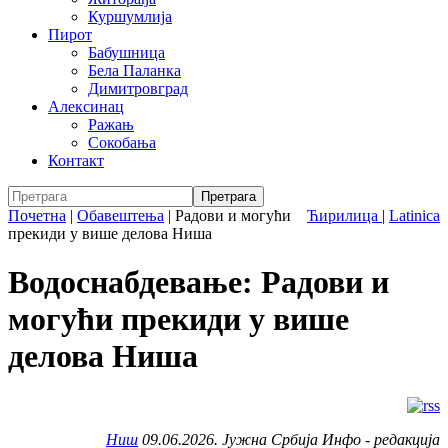
Куршумлија
Пирот
Бабушница
Бела Паланка
Димитровград
Алексинац
Ражањ
Сокобања
Контакт
Почетна
|
Обавештења
|
Радови и могући
Ћирилица
|
Latinica
прекиди у више делова Ниша
Водоснабдевање: Радови и
могући прекиди у више
делова Ниша
Ниш
09.06.2026. Јужна Србија Инфо - редакција