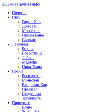
Почетна
Ниш
Гаџин Хан
Дољевац
Мерошина
Нишка Бања
Сврљиг
Лесковац
Бојник
Власотинце
Лебане
Медвеђа
Црна Трава
Врање
Босилеград
Бујановац
Владичин Хан
Прешево
Сурдулица
Трговиште
Прокупље
Блаце
Житорађа