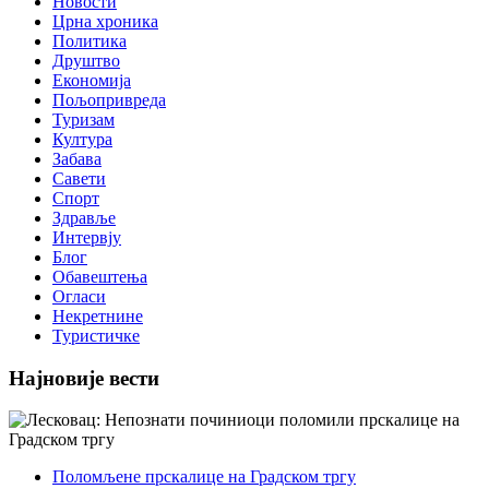
Новости
Црна хроника
Политика
Друштво
Економија
Пољопривреда
Туризам
Култура
Забава
Савети
Спорт
Здравље
Интервју
Блог
Обавештења
Огласи
Некретнине
Туристичке
Најновије вести
Поломљене прскалице на Градском тргу