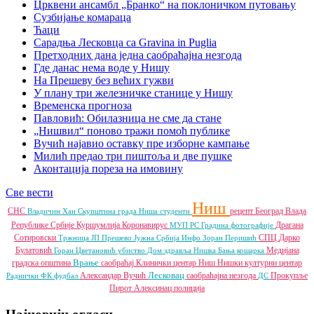
Црквени ансамбл „Бранко“ на поклоничком путовању
Сузбијање комараца
Ћаци
Сарадња Лесковца са Gravina in Puglia
Претходних дана једна саобраћајна незгода
Где данас нема воде у Нишу
На Прешеву без већих гужви
У плану три железничке станице у Нишу
Временска прогноза
Павловић: Обилазница не сме да стане
„Нишвил“ поново тражи помоћ публике
Вучић најавио оставку пре изборне кампање
Милић предао три пиштоља и две пушке
Аконтација пореза на имовину
Све вести
Ниш
СНС
рецепт
Београд
Влада
Владичин Хан
Скупштина града Ниша
студенти
Републике Србије
Куршумлија
Коронавирус
Драгана
МУП РС
Градина
фотографије
Сотировски
СПЦ
Дарко
Тржница ЈП
Прешево
Јужна Србија Инфо
Зоран Перишић
Булатовић
Медијана
Горан Цветановић
убиство
Дом здравља
Нишка Бања
кошарка
Врање
градска општина
саобраћај
Клинички центар Ниш
Нишки културни центар
Лесковац
Александар Вучић
саобраћајна незгода
Прокупље
Раднички ФК
фудбал
ДС
Пирот
Алексинац
полиција