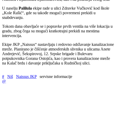
U naselju
Palilula
ekipe rade u ulici Zdravke Vučković kod škole
„Kole Rašić“, gde su takođe mogući povremeni prekidi u
snabdevanju.
Tokom dana obavljaće se i popravke prvih ventila na više lokacija u
gradu, zbog čega su mogući kratkotrajni prekidi na mestima
intervencija.
Ekipe JKP „Naissus“ nastavljaju i redovno održavanje kanalizacione
mreže. Planirano je čišćenje atmosferskih slivnika u ulicama Anete
Andrejević, Šekspirovoj, 12. Srpske brigade i Bulevaru
potpukovnika Gorana Ostojića, kao i provera kanalizacione mreže
na Kalač brdu i davanje priključaka u Rudničkoj ulici.
#
Niš
Naissus JKP
servisne informacije
@