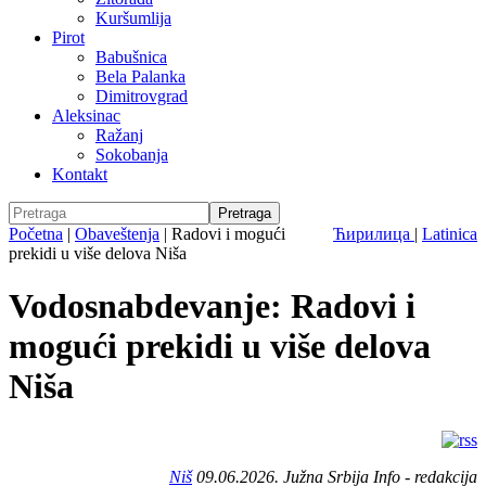
Kuršumlija
Pirot
Babušnica
Bela Palanka
Dimitrovgrad
Aleksinac
Ražanj
Sokobanja
Kontakt
Početna
|
Obaveštenja
|
Radovi i mogući
Ћирилица
|
Latinica
prekidi u više delova Niša
Vodosnabdevanje: Radovi i
mogući prekidi u više delova
Niša
Niš
09.06.2026. Južna Srbija Info - redakcija