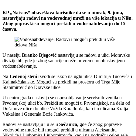
KP „Naissus“ obaveštava korisnike da se u utorak, 9. juna,
nastavljaju radovi na vodovodnoj mreži na više lokacija u Nišu.
Zbog popravki su mogući prekidi u vodosnabdevanju do 15
časova.
U naselju
Branko Bjegović
nastavljaju se radovi u ulici Moravske
divizije bb, gde je zbog sanacije mreže privremeno obustavljeno
vodosnabdevanje.
Na
Ledenoj steni
izvodi se iskop na uglu ulica Dimitrija Tucovića i
Kajmakčalanske. Mogući su prekidi na prostoru od Trga Mije
Stanimirović do Dravske ulice.
U centru grada nastavlja se osposobljavanje servisnih ventila u
Prvomajskoj ulici bb. Prekidi su mogući u Prvomajskoj, na delu od
Dušanove ulice do ulice Vožda Karađorđa, kao i u ulicama Kralja
Vukašina i Generala Bože Jankovića.
Radovi se nastavljaju i u selu
Sečanica
, gde će zbog popravke
vodovodne mreže biti mogući prekidi u ulicama Aleksandra
Nikolića i Ljubomira Ljubomirovića, kao i na području celog sela.