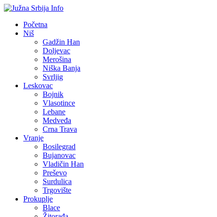
Početna
Niš
Gadžin Han
Doljevac
Merošina
Niška Banja
Svrljig
Leskovac
Bojnik
Vlasotince
Lebane
Medveđa
Crna Trava
Vranje
Bosilegrad
Bujanovac
Vladičin Han
Preševo
Surdulica
Trgovište
Prokuplje
Blace
Žitorađa