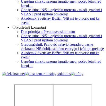
Uspešnu zimsku sezonu ispratio sneg, počeo letnji red
letenja -
Gde je istina: Niš u ogledalu protesta - mladi, građani i
VLAST pred ispitom poverenja
Akademik Svetislav Božić: "Niš mi je otvorio put ka
svetu“
Poslednji komentari
Dan primirja u Prvom svetskom ratu
Gde je istina: Niš u ogledalu protesta - mladi, građani i
VLAST pred ispitom poverenja
Gradonačelnik Pavlović najavio izgradnju gasne
elektrane: Niš dobija stabilnu energiju i jeftinije grejanje
Akademik Svetislav Božić: "Niš mi je otvorio put ka
svetu“
Uspešnu zimsku sezonu ispratio sneg, počeo letnji red
letenja -