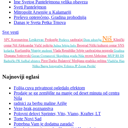
Ime Svetog Pantelejmona velika obaveza
Sveti Pantelejmon
Mitropolit Arsenije u Kalamariji
Preševo opterećeno, Gradina prohodnija
Danas je Sveta Petka Trnova
Sve vesti
Niš
Leskovac
SPC
Koronavirus
Prokuplje
saobraćaj
Klinički
Preševo
Dom zdravlja
centar Niš
Aleksandar Vučić
policija
Beograd
Niški kulturni centar
SNS
Južna Srbija Info
Vranje
Kuršumlija
Vlada Republike Srbije
saobraćajna nezgoda
košarka
studenti
Gradina
Dragana Sotirovski
recept
Aleksinac
Goran Cvetanović
Skupština grada Niša
MUP RS
DS
Pirot
Darko Bulatović
Medijana gradska opština
Radnički FK
fudbal
ubistvo
Vladičin Han
Niška Banja
fotografije
Tržnica JP
Zoran Perišić
Najnoviji oglasi
Folija,cuva privatnost ogledalo efektom
Prodaje se gg zemljište na manje od deset minuta od centra
Niša
radnici za berbu maline Arilje
Veze,brak,poznanstva
Polovni delovi Sprinter, Vito, Viano, Krafter, LT
Torte Novi Sad
Potrebna Vam je dodatna zarada?