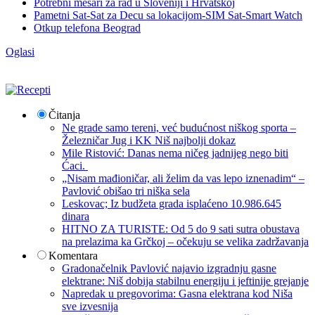
Potrebni mesari za rad u Sloveniji i Hrvatskoj
Pametni Sat-Sat za Decu sa lokacijom-SIM Sat-Smart Watch
Otkup telefona Beograd
Oglasi
Čitanja
Ne grade samo tereni, već budućnost niškog sporta –
Železničar Jug i KK Niš najbolji dokaz
Mile Ristović: Danas nema ničeg jadnijeg nego biti
Ćaci.
„Nisam mađioničar, ali želim da vas lepo iznenadim“ –
Pavlović obišao tri niška sela
Leskovac; Iz budžeta grada isplaćeno 10.986.645
dinara
HITNO ZA TURISTE: Od 5 do 9 sati sutra obustava
na prelazima ka Grčkoj – očekuju se velika zadržavanja
Komentara
Gradonačelnik Pavlović najavio izgradnju gasne
elektrane: Niš dobija stabilnu energiju i jeftinije grejanje
Napredak u pregovorima: Gasna elektrana kod Niša
sve izvesnija