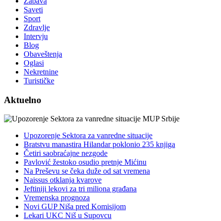
Zabava
Saveti
Sport
Zdravlje
Intervju
Blog
Obaveštenja
Oglasi
Nekretnine
Turističke
Aktuelno
Upozorenje Sektora za vanredne situacije
Bratstvu manastira Hilandar poklonio 235 knjiga
Četiri saobraćajne nezgode
Pavlović žestoko osudio pretnje Mićinu
Na Preševu se čeka duže od sat vremena
Naissus otklanja kvarove
Jeftiniji lekovi za tri miliona građana
Vremenska prognoza
Novi GUP Niša pred Komisijom
Lekari UKC Niš u Supovcu