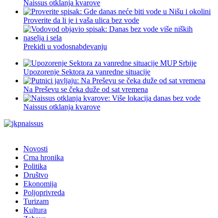
Naissus otklanja kvarove
Proverite da li je i vaša ulica bez vode
Prekidi u vodosnabdevanju
Upozorenje Sektora za vanredne situacije
Na Preševu se čeka duže od sat vremena
Naissus otklanja kvarove
Novosti
Crna hronika
Politika
Društvo
Ekonomija
Poljoprivreda
Turizam
Kultura