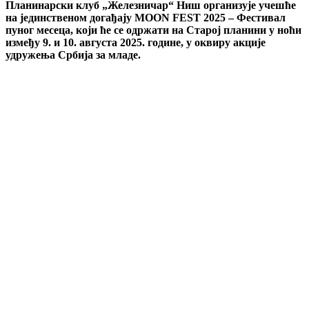
Планинарски клуб „Железничар“ Ниш организује учешће
на јединственом догађају MOON FEST 2025 – Фестивал
пуног месеца, који ће се одржати на Старој планини у ноћи
између 9. и 10. августа 2025. године, у оквиру акције
удружења Србија за младе.