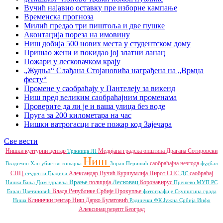
Вучић најавио оставку пре изборне кампање
Временска прогноза
Милић предао три пиштоља и две пушке
Аконтација пореза на имовину
Ниш добија 500 нових места у студентском дому
Пришао жени и покидао јој златни ланац
Пожари у лесковачком крају
„Жудња“ Слађана Стојановића награђена на „Врмџа
фесту“
Промене у саобраћају у Пантелеју за викенд
Ниш пред великим саобраћајним променама
Проверите да ли је и ваша улица без воде
Пруга за 200 километара на час
Нишки ватрогасци гасе пожар код Зајечара
Све вести
Нишки културни центар
Медијана градска општина
Драгана Сотировски
Тржница ЈП
Ниш
саобраћајна незгода
Владичин Хан
убиство
кошарка
Зоран Перишић
фудбал
СПЦ
Александар Вучић
Куршумлија
Пирот
СНС
саобраћај
студенти
Градина
ДС
Врање
Лесковац
полиција
Коронавирус
Нишка Бања
Дом здравља
Прешево
МУП РС
Влада Републике Србије
Прокупље
Горан Цветановић
фотографије
Скупштина града
Клинички центар Ниш
Дарко Булатовић
Ниша
Раднички ФК
Јужна Србија Инфо
Алексинац
рецепт
Београд