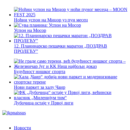
Ноћни успон на Миџор уз пун месец
Успон на Мосор
12. Планинарско пешачки маратон „ПОЗДРАВ
ПРОЛЕЋУ”
Будућност нишког спорта
Нови паркет за халу Чаир
Дубочица остаје у Првој лиги
Новости