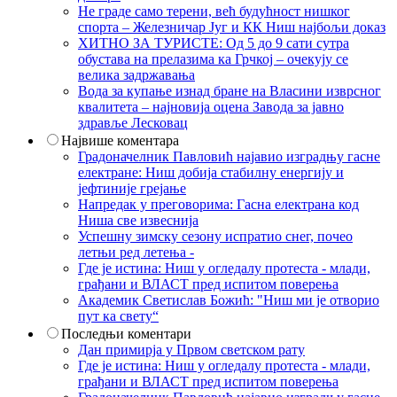
Не граде само терени, већ будућност нишког
спорта – Железничар Југ и КК Ниш најбољи доказ
ХИТНО ЗА ТУРИСТЕ: Од 5 до 9 сати сутра
обустава на прелазима ка Грчкој – очекују се
велика задржавања
Вода за купање изнад бране на Власини изврсног
квалитета – најновија оцена Завода за јавно
здравље Лесковац
Највише коментара
Градоначелник Павловић најавио изградњу гасне
електране: Ниш добија стабилну енергију и
јефтиније грејање
Напредак у преговорима: Гасна електрана код
Ниша све извеснија
Успешну зимску сезону испратио снег, почео
летњи ред летења -
Где је истина: Ниш у огледалу протеста - млади,
грађани и ВЛАСТ пред испитом поверења
Академик Светислав Божић: "Ниш ми је отворио
пут ка свету“
Последњи коментари
Дан примирја у Првом светском рату
Где је истина: Ниш у огледалу протеста - млади,
грађани и ВЛАСТ пред испитом поверења