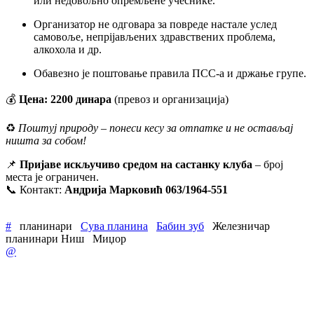
или недовољно опремљене учеснике.
Организатор не одговара за повреде настале услед
самовоље, непрijављених здравствених проблема,
алкохола и др.
Обавезно је поштовање правила ПСС-а и држање групе.
💰
Цена: 2200 динара
(превоз и организација)
♻️
Поштуј природу – понеси кесу за отпатке и не остављај
ништа за собом!
📌
Пријаве искључиво средом на састанку клуба
– број
места је ограничен.
📞 Контакт:
Андрија Марковић 063/1964-551
#
планинари
Сува планина
Бабин зуб
Железничар
планинари Ниш
Миџор
@