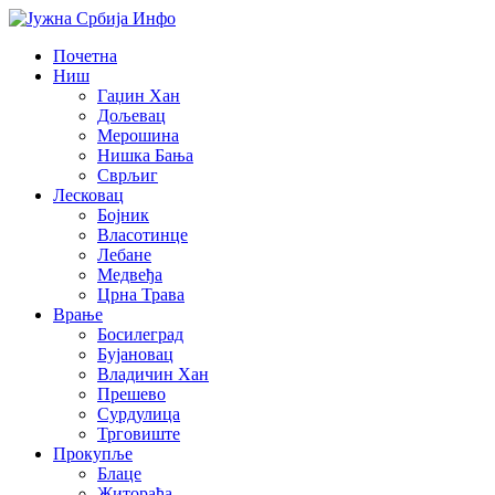
Почетна
Ниш
Гаџин Хан
Дољевац
Мерошина
Нишка Бања
Сврљиг
Лесковац
Бојник
Власотинце
Лебане
Медвеђа
Црна Трава
Врање
Босилеград
Бујановац
Владичин Хан
Прешево
Сурдулица
Трговиште
Прокупље
Блаце
Житорађа