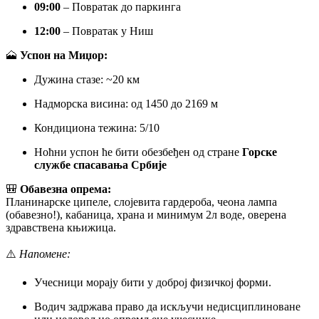
09:00
– Повратак до паркинга
12:00
– Повратак у Ниш
🗻
Успон на Миџор:
Дужина стазе: ~20 км
Надморска висина: од 1450 до 2169 м
Кондициона тежина: 5/10
Ноћни успон ће бити обезбеђен од стране
Горске
службе спасавања Србије
🎒
Обавезна опрема:
Планинарске ципеле, слојевита гардероба, чеона лампа
(обавезно!), кабаница, храна и минимум 2л воде, оверена
здравствена књижица.
⚠️
Напомене:
Учесници морају бити у доброј физичкој форми.
Водич задржава право да искључи недисциплиноване