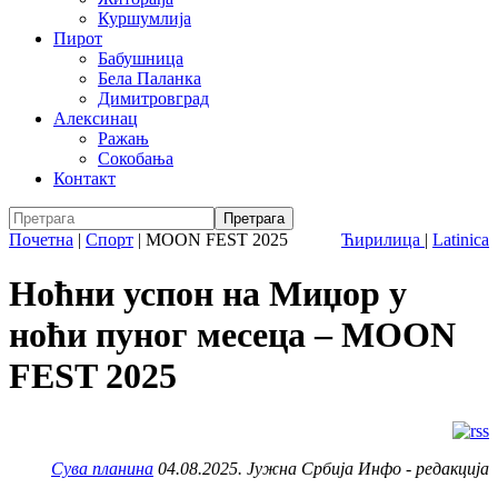
Куршумлија
Пирот
Бабушница
Бела Паланка
Димитровград
Алексинац
Ражањ
Сокобања
Контакт
Почетна
|
Спорт
|
MOON FEST 2025
Ћирилица
|
Latinica
Ноћни успон на Миџор у
ноћи пуног месеца – MOON
FEST 2025
Сува планина
04.08.2025. Јужна Србија Инфо - редакција