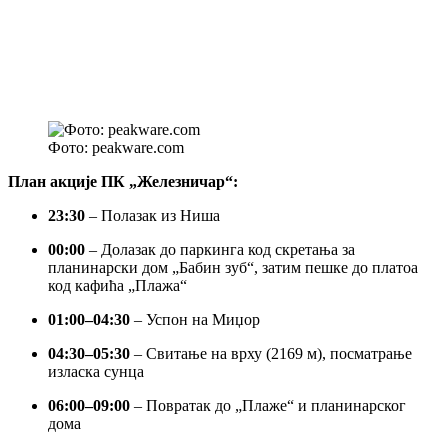
Фото: peakware.com
План акције ПК „Железничар“:
23:30
– Полазак из Ниша
00:00
– Долазак до паркинга код скретања за
планинарски дом „Бабин зуб“, затим пешке до платоа
код кафића „Плажа“
01:00–04:30
– Успон на Миџор
04:30–05:30
– Свитање на врху (2169 м), посматрање
изласка сунца
06:00–09:00
– Повратак до „Плаже“ и планинарског
дома