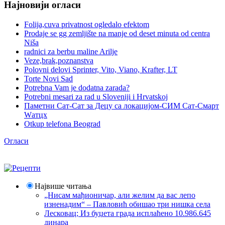
Најновији огласи
Folija,cuva privatnost ogledalo efektom
Prodaje se gg zemljište na manje od deset minuta od centra
Niša
radnici za berbu maline Arilje
Veze,brak,poznanstva
Polovni delovi Sprinter, Vito, Viano, Krafter, LT
Torte Novi Sad
Potrebna Vam je dodatna zarada?
Potrebni mesari za rad u Sloveniji i Hrvatskoj
Паметни Сат-Сат за Децу са локацијом-СИМ Сат-Смарт
Wатцх
Otkup telefona Beograd
Огласи
Највише читања
„Нисам мађионичар, али желим да вас лепо
изненадим“ – Павловић обишао три нишка села
Лесковац; Из буџета града исплаћено 10.986.645
динара