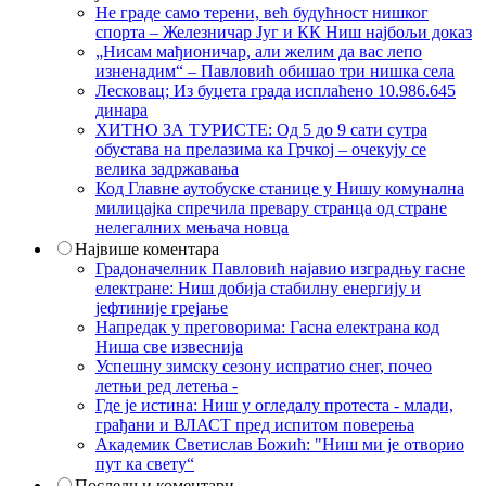
Не граде само терени, већ будућност нишког
спорта – Железничар Југ и КК Ниш најбољи доказ
„Нисам мађионичар, али желим да вас лепо
изненадим“ – Павловић обишао три нишка села
Лесковац; Из буџета града исплаћено 10.986.645
динара
ХИТНО ЗА ТУРИСТЕ: Од 5 до 9 сати сутра
обустава на прелазима ка Грчкој – очекују се
велика задржавања
Код Главне аутобуске станице у Нишу комунална
милицајка спречила превару странца од стране
нелегалних мењача новца
Највише коментара
Градоначелник Павловић најавио изградњу гасне
електране: Ниш добија стабилну енергију и
јефтиније грејање
Напредак у преговорима: Гасна електрана код
Ниша све извеснија
Успешну зимску сезону испратио снег, почео
летњи ред летења -
Где је истина: Ниш у огледалу протеста - млади,
грађани и ВЛАСТ пред испитом поверења
Академик Светислав Божић: "Ниш ми је отворио
пут ка свету“
Последњи коментари