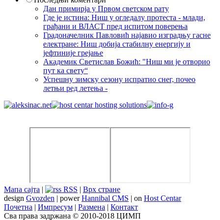
Дан примирја у Првом светском рату
Где је истина: Ниш у огледалу протеста - млади,
грађани и ВЛАСТ пред испитом поверења
Градоначелник Павловић најавио изградњу гасне
електране: Ниш добија стабилну енергију и
јефтиније грејање
Академик Светислав Божић: "Ниш ми је отворио
пут ка свету“
Успешну зимску сезону испратио снег, почео
летњи ред летења -
Мапа сајта
|
RSS
|
Врх стране
design
Gvozden
| power
Hannibal CMS
| on
Host Centar
Почетна
|
Импресум
|
Размена
|
Контакт
Сва права задржана © 2010-2018 ЦИМП