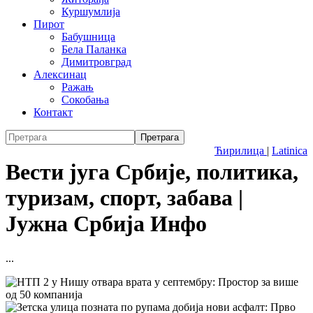
Куршумлија
Пирот
Бабушница
Бела Паланка
Димитровград
Алексинац
Ражањ
Сокобања
Контакт
Ћирилица
|
Latinica
Вести југа Србије, политика,
туризам, спорт, забава |
Јужна Србија Инфо
...