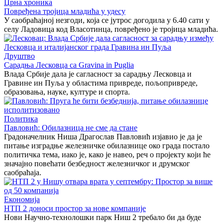
Црна хроника
Повређена тројица младића у удесу
У саобраћајној незгоди, која се јутрос догодила у 6.40 сати у
селу Ладовица код Власотинца, повређено је тројица младића.
Друштво
Сарадња Лесковца са Gravina in Puglia
Влада Србије дала је сагласност за сарадњу Лесковца и
Гравине ин Пуља у областима привреде, пољопривреде,
образовања, науке, културе и спорта.
Политика
Павловић: Обилазница не сме да стане
Градоначелник Ниша Драгослав Павловић изјавио је да је
питање изградње железничке обилазнице око града постало
политичка тема, иако је, како је навео, реч о пројекту који ће
значајно повећати безбедност железничког и друмског
саобраћаја.
Економија
НТП 2 доноси простор за нове компаније
Нови Научно-технолошки парк Ниш 2 требало би да буде