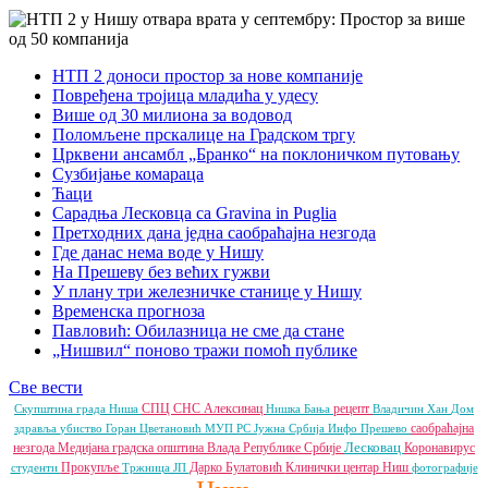
НТП 2 доноси простор за нове компаније
Повређена тројица младића у удесу
Више од 30 милиона за водовод
Поломљене прскалице на Градском тргу
Црквени ансамбл „Бранко“ на поклоничком путовању
Сузбијање комараца
Ћаци
Сарадња Лесковца са Gravina in Puglia
Претходних дана једна саобраћајна незгода
Где данас нема воде у Нишу
На Прешеву без већих гужви
У плану три железничке станице у Нишу
Временска прогноза
Павловић: Обилазница не сме да стане
„Нишвил“ поново тражи помоћ публике
Све вести
СПЦ
СНС
Алексинац
рецепт
Скупштина града Ниша
Нишка Бања
Владичин Хан
Дом
саобраћајна
здравља
убиство
Горан Цветановић
МУП РС
Јужна Србија Инфо
Прешево
Лесковац
незгода
Медијана градска општина
Влада Републике Србије
Коронавирус
Прокупље
Дарко Булатовић
Клинички центар Ниш
студенти
Тржница ЈП
фотографије