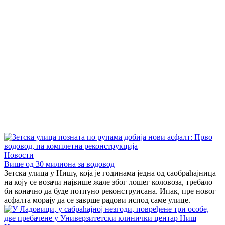
Новости
Више од 30 милиона за водовод
Зетска улица у Нишу, која је годинама једна од саобраћајница
на коју се возачи највише жале због лошег коловоза, требало
би коначно да буде потпуно реконструисана. Ипак, пре новог
асфалта морају да се заврше радови испод саме улице.