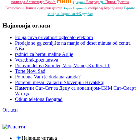
Ниш
полиција
Александар Вучић
Београд
Пирот
Драгана
Градина
ДС
Врање
Сотировски
Нишки културни центар
саобраћај
Куршумлија
Зоран Перишић
кошарка
Раднички ФК
фудбал
Најновији огласи
Folija,cuva privatnost ogledalo efektom
Prodaje se gg zemljište na manje od deset minuta od centra
Niša
radnici za berbu maline Arilje
Veze,brak,poznanstva
Polovni delovi Sprinter, Vito, Viano, Krafter, LT
Torte Novi Sad
Potrebna Vam je dodatna zarada?
Potrebni mesari za rad u Sloveniji i Hrvatskoj
Паметни Сат-Сат за Децу са локацијом-СИМ Сат-Смарт
Wатцх
Otkup telefona Beograd
Огласи
Највише читања