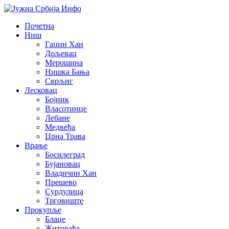
Почетна
Ниш
Гаџин Хан
Дољевац
Мерошина
Нишка Бања
Сврљиг
Лесковац
Бојник
Власотинце
Лебане
Медвеђа
Црна Трава
Врање
Босилеград
Бујановац
Владичин Хан
Прешево
Сурдулица
Трговиште
Прокупље
Блаце
Житорађа