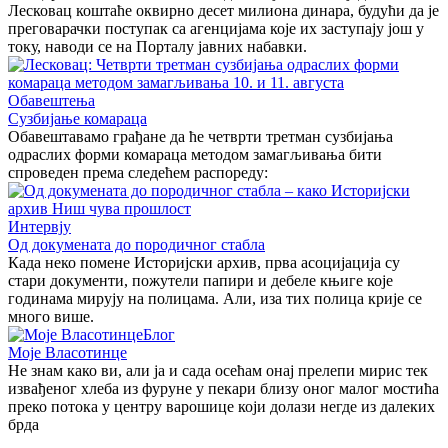
Лесковац коштаће оквирно десет милиона динара, будући да је
преговарачки поступак са агенцијама које их заступају још у
току, наводи се на Порталу јавних набавки.
Обавештења
Сузбијање комараца
Обавештавамо грађане да ће четврти третман сузбијања
одраслих форми комараца методом замагљивања бити
спроведен према следећем распореду:
Интервју
Од докумената до породичног стабла
Када неко помене Историјски архив, прва асоцијација су
стари документи, пожутели папири и дебеле књиге које
годинама мирују на полицама. Али, иза тих полица крије се
много више.
Блог
Моје Власотинце
Не знам како ви, али ја и сада осећам онај прелепи мирис тек
извађеног хлеба из фуруне у пекари близу оног малог мостића
преко потока у центру варошице који долази негде из далеких
брда