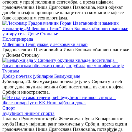
отворен у првој половини септембра, а према најавама
градоначелника Ниша Драгослава Павловића, нови објекат
донеће значајно проширење капацитета за компаније које се
баве савременим технологијама.
Пољопривреда
Millennium Team улаже у лесковачки аграр
Градоначелник Цветановић и Иван Бошњак обишли плантаже
у Доњем Стопању
Туризам
Добар почетак јубиларне Белмужијаде
Јубиларна, 20. Белмужијада почела је јуче у Сврљигу и већ
првог дана окупила велики број посетилаца из свих крајева
Србије и иностранства.
Спорт
Будућност нишког спорта
Пласман Рукометног клуба Железничар Југ и Кошаркашког
клуба Ниш у највиши ранг такмичења у Србији, према оцени
градоначелника Ниша Драгослава Павловића, потврђује да