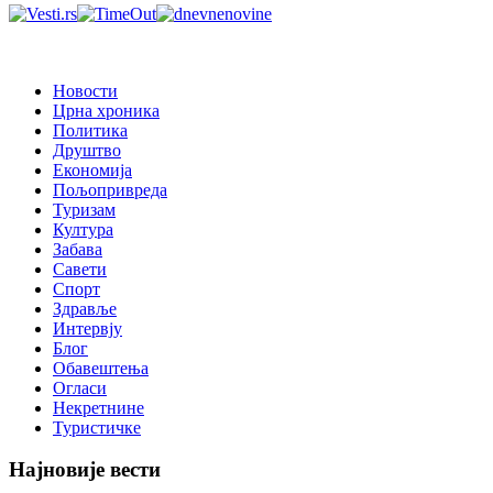
Новости
Црна хроника
Политика
Друштво
Економија
Пољопривреда
Туризам
Култура
Забава
Савети
Спорт
Здравље
Интервју
Блог
Обавештења
Огласи
Некретнине
Туристичке
Најновије вести