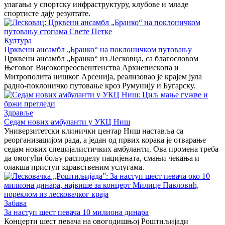
улагања у спортску инфраструктуру, клубове и младе
спортисте дају резултате.
Култура
Црквени ансамбл „Бранко“ на поклоничком путовању
Црквени ансамбл „Бранко“ из Лесковца, са благословом
Његовог Високопреосвештенства Архиепископа и
Митрополита нишког Арсенија, реализовао је крајем јула
радно-поклоничко путовање кроз Румунију и Бугарску.
Здравље
Седам нових амбуланти у УКЦ Ниш
Универзитетски клинички центар Ниш наставља са
реорганизацијом рада, а један од првих корака је отварање
седам нових специјалистичких амбуланти. Ова промена треба
да омогући бољу расподелу пацијената, смањи чекања и
олакша приступ здравственим услугама.
Забава
За наступ шест певача 10 милиона динара
Концерти шест певача на овогодишњој Роштиљијади