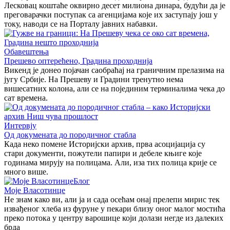
Лесковац коштаће оквирно десет милиона динара, будући да је
преговарачки поступак са агенцијама које их заступају још у
току, наводи се на Порталу јавних набавки.
Обавештења
Прешево оптерећено, Градина проходнија
Викенд је донео појачан саобраћај на граничним прелазима на
југу Србије. На Прешеву и Градини тренутно нема
вишесатних колона, али се на појединим терминалима чека до
сат времена.
Интервју
Од докумената до породичног стабла
Када неко помене Историјски архив, прва асоцијација су
стари документи, пожутели папири и дебеле књиге које
годинама мирују на полицама. Али, иза тих полица крије се
много више.
Блог
Моје Власотинце
Не знам како ви, али ја и сада осећам онај прелепи мирис тек
извађеног хлеба из фуруне у пекари близу оног малог мостића
преко потока у центру варошице који долази негде из далеких
брда