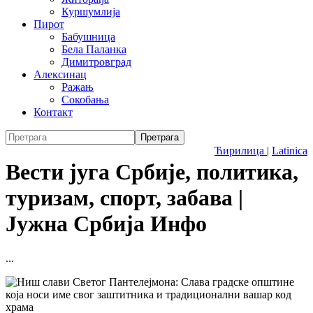
Куршумлија
Пирот
Бабушница
Бела Паланка
Димитровград
Алексинац
Ражањ
Сокобања
Контакт
Ћирилица
|
Latinica
Вести југа Србије, политика,
туризам, спорт, забава |
Јужна Србија Инфо
...