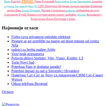
Ниш
Београд
Дарко Булатовић
полиција
Инфо
фотографије
Горан Цветановић
СПЦ
Прокупље
Медијана градска општина
Клинички
студенти
Градина
фудбал
ДС
центар Ниш
Драгана Сотировски
саобраћајна незгода
Зоран Перишић
кошарка
Александар Вучић
Нишки културни центар
рецепт
саобраћај
Коронавирус
убиство
Куршумлија
Влада Републике Србије
Најновији огласи
Folija,cuva privatnost ogledalo efektom
Prodaje se gg zemljište na manje od deset minuta od centra
Niša
radnici za berbu maline Arilje
Veze,brak,poznanstva
Polovni delovi Sprinter, Vito, Viano, Krafter, LT
Torte Novi Sad
Potrebna Vam je dodatna zarada?
Potrebni mesari za rad u Sloveniji i Hrvatskoj
Паметни Сат-Сат за Децу са локацијом-СИМ Сат-Смарт
Wатцх
Otkup telefona Beograd
Огласи