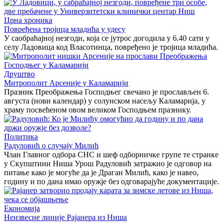
Црна хроника
Повређена тројица младића у удесу
У саобраћајној незгоди, која се јутрос догодила у 6.40 сати у
селу Ладовица код Власотинца, повређено је тројица младића.
Друштво
Митрополит Арсеније у Каламарији
Празник Преображења Господњег свечано је прослављен 6.
августа (нови календар) у солунском насељу Каламарија, у
храму посвећеном овом великом Господњем празнику.
Политика
Радуловић о случају Милић
Члан Главног одбора СНС и шеф одборничке групе те странке
у Скупштини Ниша Урош Радуловић затражио је одговор на
питање како је могуће да је Драган Милић, како је навео,
годину и по дана имао оружје без одговарајуће документације.
Економија
Неизвесне линије Рајанера из Ниша