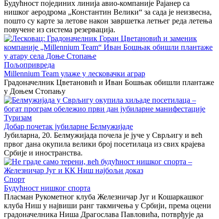
Будућност појединих линија авио-компаније Рајанер са
нишког аеродрома „Константин Велики“ за сада је неизвесна,
пошто су карте за летове након завршетка летњег реда летења
повучене из система резервација.
Пољопривреда
Millennium Team улаже у лесковачки аграр
Градоначелник Цветановић и Иван Бошњак обишли плантаже
у Доњем Стопању
Туризам
Добар почетак јубиларне Белмужијаде
Јубиларна, 20. Белмужијада почела је јуче у Сврљигу и већ
првог дана окупила велики број посетилаца из свих крајева
Србије и иностранства.
Спорт
Будућност нишког спорта
Пласман Рукометног клуба Железничар Југ и Кошаркашког
клуба Ниш у највиши ранг такмичења у Србији, према оцени
градоначелника Ниша Драгослава Павловића, потврђује да