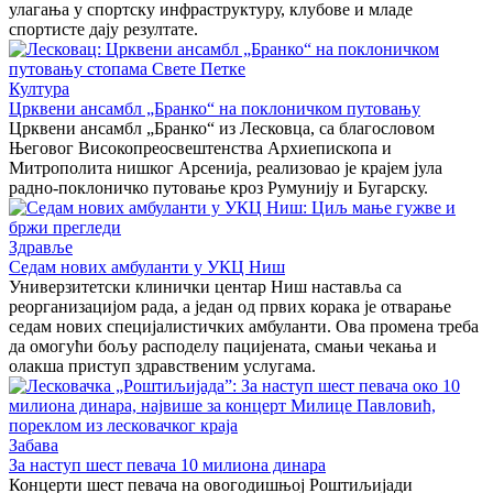
улагања у спортску инфраструктуру, клубове и младе
спортисте дају резултате.
Култура
Црквени ансамбл „Бранко“ на поклоничком путовању
Црквени ансамбл „Бранко“ из Лесковца, са благословом
Његовог Високопреосвештенства Архиепископа и
Митрополита нишког Арсенија, реализовао је крајем јула
радно-поклоничко путовање кроз Румунију и Бугарску.
Здравље
Седам нових амбуланти у УКЦ Ниш
Универзитетски клинички центар Ниш наставља са
реорганизацијом рада, а један од првих корака је отварање
седам нових специјалистичких амбуланти. Ова промена треба
да омогући бољу расподелу пацијената, смањи чекања и
олакша приступ здравственим услугама.
Забава
За наступ шест певача 10 милиона динара
Концерти шест певача на овогодишњој Роштиљијади