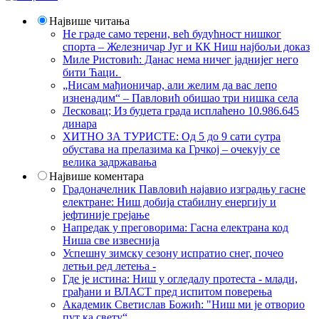
Највише читања
Не граде само терени, већ будућност нишког
спорта – Железничар Југ и КК Ниш најбољи доказ
Миле Ристовић: Данас нема ничег јаднијег него
бити Ћаци.
„Нисам мађионичар, али желим да вас лепо
изненадим“ – Павловић обишао три нишка села
Лесковац; Из буџета града исплаћено 10.986.645
динара
ХИТНО ЗА ТУРИСТЕ: Од 5 до 9 сати сутра
обустава на прелазима ка Грчкој – очекују се
велика задржавања
Највише коментара
Градоначелник Павловић најавио изградњу гасне
електране: Ниш добија стабилну енергију и
јефтиније грејање
Напредак у преговорима: Гасна електрана код
Ниша све извеснија
Успешну зимску сезону испратио снег, почео
летњи ред летења -
Где је истина: Ниш у огледалу протеста - млади,
грађани и ВЛАСТ пред испитом поверења
Академик Светислав Божић: "Ниш ми је отворио
пут ка свету“