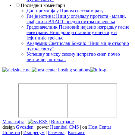
Последњи коментари
Дан примирја у Првом светском рату
Где је истина: Ниш у огледалу протеста - млади,
грађани и ВЛАСТ пред испитом поверења
Градоначелник Павловић најавио изградњу гасне
електране: Ниш добија стабилну енергију и
јефтиније грејање
Академик Светислав Божић: "Ниш ми је отворио
пут ка свету“
Успешну зимску сезону испратио снег, почео
летњи ред летења -
Мапа сајта
|
RSS
|
Врх стране
design
Gvozden
| power
Hannibal CMS
| on
Host Centar
Почетна
|
Импресум
|
Размена
|
Контакт