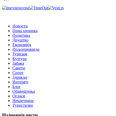
Новости
Црна хроника
Политика
Друштво
Економија
Пољопривреда
Туризам
Култура
Забава
Савети
Спорт
Здравље
Интервју
Блог
Обавештења
Огласи
Некретнине
Туристичке
Најновије вести