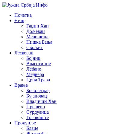
Почетна
Ниш
Гаџин Хан
Дољевац
Мерошина
Нишка Бања
Сврљиг
Лесковац
Бојник
Власотинце
Лебане
Медвеђа
Црна Трава
Врање
Босилеград
Бујановац
Владичин Хан
Прешево
Сурдулица
Трговиште
Прокупље
Блаце
Житорађа