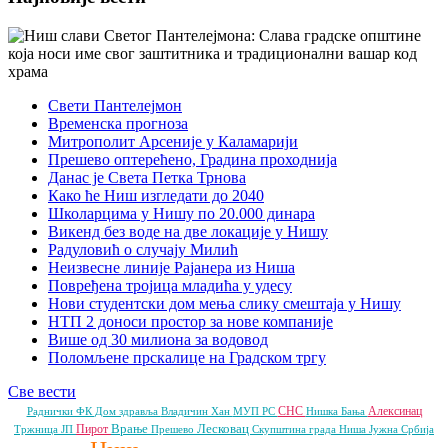
Свети Пантелејмон
Временска прогноза
Митрополит Арсеније у Каламарији
Прешево оптерећено, Градина проходнија
Данас је Света Петка Трнова
Како ће Ниш изгледати до 2040
Школарцима у Нишу по 20.000 динара
Викенд без воде на две локације у Нишу
Радуловић о случају Милић
Неизвесне линије Рајанера из Ниша
Повређена тројица младића у удесу
Нови студентски дом мења слику смештаја у Нишу
НТП 2 доноси простор за нове компаније
Више од 30 милиона за водовод
Поломљене прскалице на Градском тргу
Све вести
СНС
Алексинац
Раднички ФК
Дом здравља
Владичин Хан
МУП РС
Нишка Бања
Врање
Лесковац
Пирот
Тржница ЈП
Прешево
Скупштина града Ниша
Јужна Србија