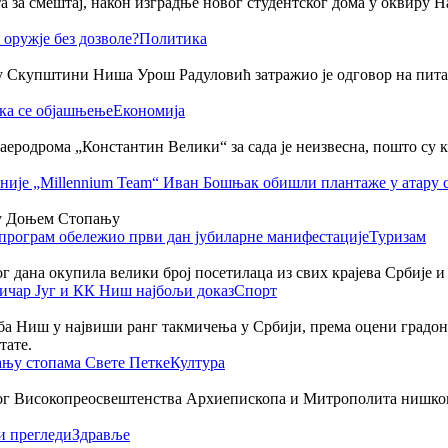
за смештај, након изградње новог студентског дома у оквиру Нау
Политика
 Скупштини Ниша Урош Радуловић затражио је одговор на питање 
Економија
аеродрома „Константин Велики“ за сада је неизвесна, пошто су к
у Доњем Стопању
Туризам
ог дана окупила велики број посетилаца из свих крајева Србије и
Спорт
а Ниш у највиши ранг такмичења у Србији, према оцени градон
тате.
Култура
ог Високопреосвештенства Архиепископа и Митрополита нишког А
Здравље