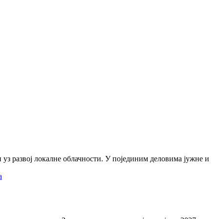
ли уз развој локалне облачности. У појединим деловима јужне и
а