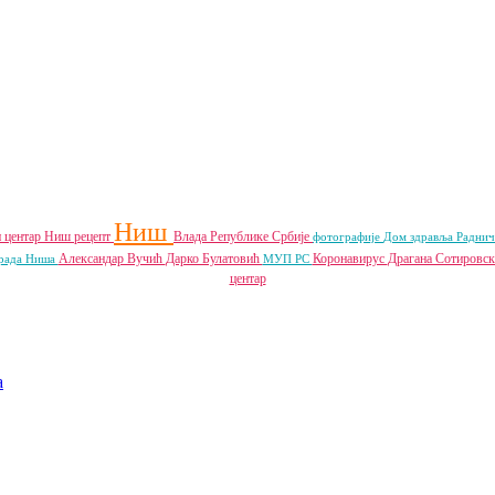
Ниш
 центар Ниш
рецепт
Влада Републике Србије
фотографије
Дом здравља
Радни
Александар Вучић
Дарко Булатовић
Коронавирус
Драгана Сотировс
рада Ниша
МУП РС
центар
a