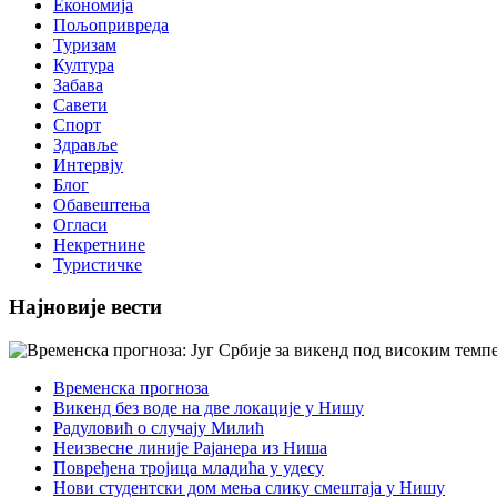
Економија
Пољопривреда
Туризам
Култура
Забава
Савети
Спорт
Здравље
Интервју
Блог
Обавештења
Огласи
Некретнине
Туристичке
Најновије вести
Временска прогноза
Викенд без воде на две локације у Нишу
Радуловић о случају Милић
Неизвесне линије Рајанера из Ниша
Повређена тројица младића у удесу
Нови студентски дом мења слику смештаја у Нишу