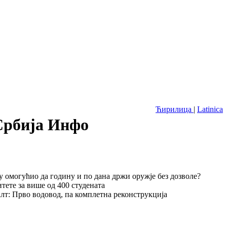
Ћирилица
|
Latinica
 Србија Инфо