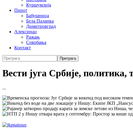
Куршумлија
Пирот
Бабушница
Бела Паланка
Димитровград
Алексинац
Ражањ
Сокобања
Контакт
Вести југа Србије, политика, 
...