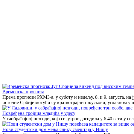
Временска прогноза
Према прогнози РХМЗ-а, у суботу и недељу, 8. и 9. августа, на
источне Србије могући су краткотрајни пљускови, углавном у 
Повређена тројица младића у удесу
У саобраћајној незгоди, која се јутрос догодила у 6.40 сати у 
Нови студентски дом мења слику смештаја у Нишу