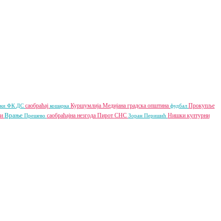
саобраћај
Куршумлија
Медијана градска општина
Прокупље
чки ФК
ДС
кошарка
фудбал
Врање
ки
саобраћајна незгода
Пирот
СНС
Нишки културни
Прешево
Зоран Перишић