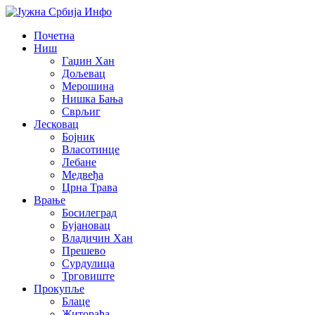
Почетна
Ниш
Гаџин Хан
Дољевац
Мерошина
Нишка Бања
Сврљиг
Лесковац
Бојник
Власотинце
Лебане
Медвеђа
Црна Трава
Врање
Босилеград
Бујановац
Владичин Хан
Прешево
Сурдулица
Трговиште
Прокупље
Блаце
Житорађа