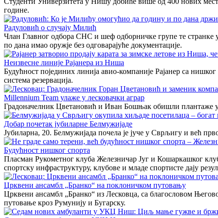
Студенти Универзитета у Нишу добиће више од 400 нових места 
године.
Радуловић о случају Милић
Члан Главног одбора СНС и шеф одборничке групе те странке у
по дана имао оружје без одговарајуће документације.
Неизвесне линије Рајанера из Ниша
Будућност појединих линија авио-компаније Рајанер са нишког 
система резервација.
Millennium Team улаже у лесковачки аграр
Градоначелник Цветановић и Иван Бошњак обишли плантаже 
Добар почетак јубиларне Белмужијаде
Јубиларна, 20. Белмужијада почела је јуче у Сврљигу и већ прв
Будућност нишког спорта
Пласман Рукометног клуба Железничар Југ и Кошаркашког клуб
спортску инфраструктуру, клубове и младе спортисте дају резул
Црквени ансамбл „Бранко“ на поклоничком путовању
Црквени ансамбл „Бранко“ из Лесковца, са благословом Његов
путовање кроз Румунију и Бугарску.