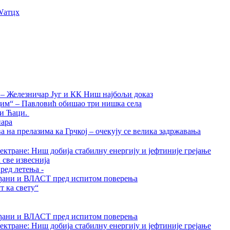
Wатцх
а – Железничар Југ и КК Ниш најбољи доказ
дим“ – Павловић обишао три нишка села
ти Ћаци.
нара
на прелазима ка Грчкој – очекују се велика задржавања
ктране: Ниш добија стабилну енергију и јефтиније грејање
 све извеснија
ред летења -
грађани и ВЛАСТ пред испитом поверења
 ка свету“
грађани и ВЛАСТ пред испитом поверења
ктране: Ниш добија стабилну енергију и јефтиније грејање