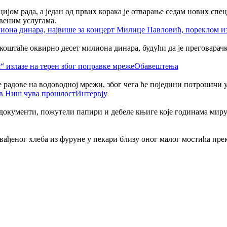
јом рада, а један од првих корака је отварање седам нових спе
веним услугама.
таће оквирно десет милиона динара, будући да је преговарачки 
Обавештења
адове на водоводној мрежи, због чега ће поједини потрошачи у 
Интервју
 документи, пожутели папири и дебеле књиге које годинама миру
извађеног хлеба из фуруне у пекари близу оног малог мостића пре