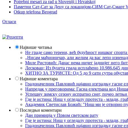
Potrebni mesari za rad u Sloveniji i Hrvatskoj
Паметни Сат-Сат за Децу са локацијом-СИМ Сат-Смарт 
Otkup telefona Beograd
Огласи
Највише читања
Не граде само терени, већ будућност нишког спорт
„Нисам мађионичар, али желим да вас лепо изнена
Миле Ристовић: Данас нема ничег јаднијег него би
Лесковац; Из буџета града исплаћено 10.986.645 ди
ХИТНО ЗА ТУРИСТЕ: Од 5 до 9 сати сутра обустава 
Највише коментара
Градоначелник Павловић најавио изградњу гасне еле
Напредак у преговорима: Гасна електрана код Ниша
Успешну зимску сезону испратио снег, почео летњи 
Где је истина: Ниш у огледалу протеста - млади, 
Академик Светислав Божић: "Ниш ми је отворио пут
Последњи коментари
Дан примирја у Првом светском рату
Где је истина: Ниш у огледалу протеста - млади, 
Градоначелник Павловић најавио изградњу гасне еле