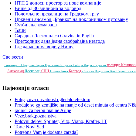
НТП 2 доноси простор за нове компаније
Више од 30 милиона за водовод
Поломљене прскалице на Градском тргу
Црквени ансамбл „Бранко“ на поклоничком путовању
Сузбијање комараца
Ћаци
Сарадња Лесковца са Gravina in Puglia
Претходних дана једна саобраћајна незгода
Где данас нема воде у Нишу
Све вести
полиција
Клинички
Тржница ЈП
Градина
Горан Цветановић
Јужна Србија Инфо
студенти
Лесковац
Алексинац
СПЦ
Београд
Нишка Бања
убиство
Владичин Хан
Скупштина г
Најновији огласи
Folija,cuva privatnost ogledalo efektom
Prodaje se gg zemljište na manje od deset minuta od centra Niš
radnici za berbu maline Arilje
Veze,brak,poznanstva
Polovni delovi Sprinter, Vito, Viano, Krafter, LT
Torte Novi Sad
Potrebna Vam je dodatna zarada?