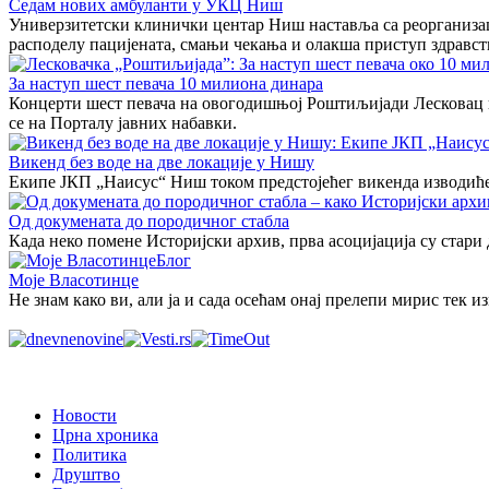
Седам нових амбуланти у УКЦ Ниш
Универзитетски клинички центар Ниш наставља са реорганизаци
расподелу пацијената, смањи чекања и олакша приступ здравст
За наступ шест певача 10 милиона динара
Концерти шест певача на овогодишњој Роштиљијади Лесковац кош
се на Порталу јавних набавки.
Викенд без воде на две локације у Нишу
Екипе ЈКП „Наисус“ Ниш током предстојећег викенда изводиће р
Од докумената до породичног стабла
Када неко помене Историјски архив, прва асоцијација су стари
Блог
Моје Власотинце
Не знам како ви, али ја и сада осећам онај прелепи мирис тек 
Новости
Црна хроника
Политика
Друштво