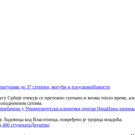
Новости
 југу Србије очекује се претежно сунчано и веома топло време, а
поподневним сатима.
Црна хроник
селу Ладовица код Власотинца, повређено је тројица младића.
Друштво