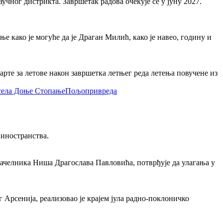
чног дистрикта. Завршетак радова очекује се у јуну 2027.
како је могуће да је Драган Милић, како је навео, годину и
арте за летове након завршетка летњег реда летења повучене из
Пољопривреда
 иностранства.
ачелника Ниша Драгослава Павловића, потврђује да улагања у
рсенија, реализовао је крајем јула радно-поклоничко