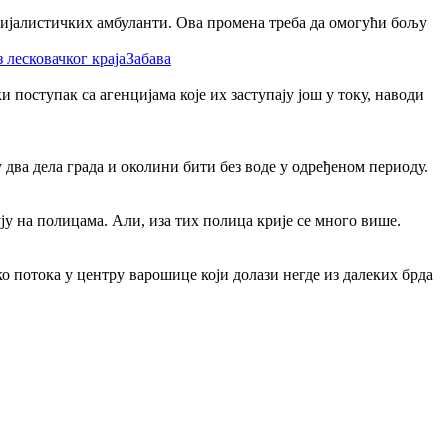
цијалистичких амбуланти. Ова промена треба да омогући бољу
Забава
поступак са агенцијама које их заступају још у току, наводи
два дела града и околини бити без воде у одређеном периоду.
ју на полицама. Али, иза тих полица крије се много више.
ко потока у центру варошице који долази негде из далеких брда