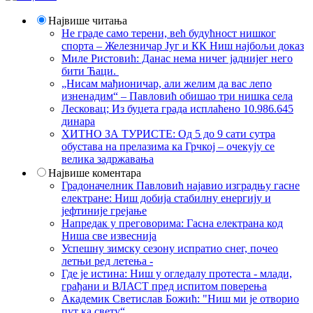
Највише читања
Не граде само терени, већ будућност нишког
спорта – Железничар Југ и КК Ниш најбољи доказ
Миле Ристовић: Данас нема ничег јаднијег него
бити Ћаци.
„Нисам мађионичар, али желим да вас лепо
изненадим“ – Павловић обишао три нишка села
Лесковац; Из буџета града исплаћено 10.986.645
динара
ХИТНО ЗА ТУРИСТЕ: Од 5 до 9 сати сутра
обустава на прелазима ка Грчкој – очекују се
велика задржавања
Највише коментара
Градоначелник Павловић најавио изградњу гасне
електране: Ниш добија стабилну енергију и
јефтиније грејање
Напредак у преговорима: Гасна електрана код
Ниша све извеснија
Успешну зимску сезону испратио снег, почео
летњи ред летења -
Где је истина: Ниш у огледалу протеста - млади,
грађани и ВЛАСТ пред испитом поверења
Академик Светислав Божић: "Ниш ми је отворио
пут ка свету“