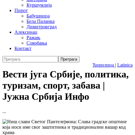
Куршумлија
Пирот
Бабушница
Бела Паланка
Димитровград
Алексинац
Ражањ
Сокобања
Контакт
Ћирилица
|
Latinica
Вести југа Србије, политика,
туризам, спорт, забава |
Јужна Србија Инфо
...