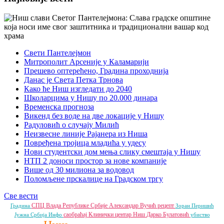
Свети Пантелејмон
Митрополит Арсеније у Каламарији
Прешево оптерећено, Градина проходнија
Данас је Света Петка Трнова
Како ће Ниш изгледати до 2040
Школарцима у Нишу по 20.000 динара
Временска прогноза
Викенд без воде на две локације у Нишу
Радуловић о случају Милић
Неизвесне линије Рајанера из Ниша
Повређена тројица младића у удесу
Нови студентски дом мења слику смештаја у Нишу
НТП 2 доноси простор за нове компаније
Више од 30 милиона за водовод
Поломљене прскалице на Градском тргу
Све вести
СПЦ
Влада Републике Србије
Александар Вучић
рецепт
Градина
Зоран Перишић
саобраћај
Клинички центар Ниш
Дарко Булатовић
Јужна Србија Инфо
убиство