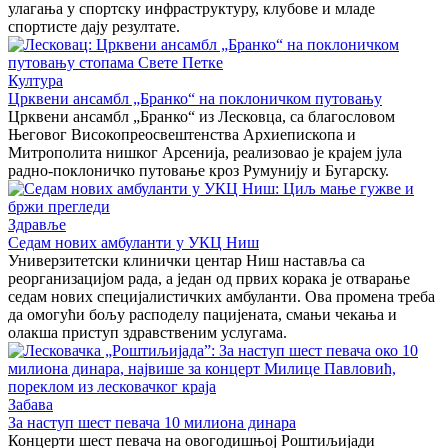
улагања у спортску инфраструктуру, клубове и младе
спортисте дају резултате.
Култура
Црквени ансамбл „Бранко“ на поклоничком путовању
Црквени ансамбл „Бранко“ из Лесковца, са благословом
Његовог Високопреосвештенства Архиепископа и
Митрополита нишког Арсенија, реализовао је крајем јула
радно-поклоничко путовање кроз Румунију и Бугарску.
Здравље
Седам нових амбуланти у УКЦ Ниш
Универзитетски клинички центар Ниш наставља са
реорганизацијом рада, а један од првих корака је отварање
седам нових специјалистичких амбуланти. Ова промена треба
да омогући бољу расподелу пацијената, смањи чекања и
олакша приступ здравственим услугама.
Забава
За наступ шест певача 10 милиона динара
Концерти шест певача на овогодишњој Роштиљијади