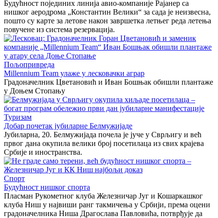
Будућност појединих линија авио-компаније Рајанер са
нишког аеродрома „Константин Велики“ за сада је неизвесна,
пошто су карте за летове након завршетка летњег реда летења
повучене из система резервација.
Пољопривреда
Millennium Team улаже у лесковачки аграр
Градоначелник Цветановић и Иван Бошњак обишли плантаже
у Доњем Стопању
Туризам
Добар почетак јубиларне Белмужијаде
Јубиларна, 20. Белмужијада почела је јуче у Сврљигу и већ
првог дана окупила велики број посетилаца из свих крајева
Србије и иностранства.
Спорт
Будућност нишког спорта
Пласман Рукометног клуба Железничар Југ и Кошаркашког
клуба Ниш у највиши ранг такмичења у Србији, према оцени
градоначелника Ниша Драгослава Павловића, потврђује да