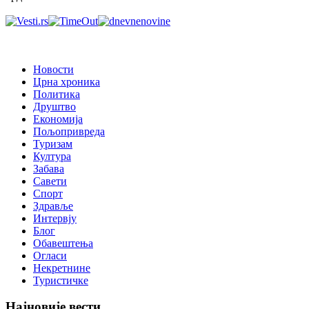
Новости
Црна хроника
Политика
Друштво
Економија
Пољопривреда
Туризам
Култура
Забава
Савети
Спорт
Здравље
Интервју
Блог
Обавештења
Огласи
Некретнине
Туристичке
Најновије вести