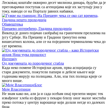
Лесковац коштаће оквирно десет милиона динара, будући да је
преговарачки поступак са агенцијама које их заступају још у
току, наводи се на Порталу јавних набавки.
Обавештења
Прешево оптерећено, Градина проходнија
Викенд је донео појачан саобраћај на граничним прелазима на
југу Србије. На Прешеву и Градини тренутно нема
вишесатних колона, али се на појединим терминалима чека до
сат времена.
Интервју
Од докумената до породичног стабла
Када неко помене Историјски архив, прва асоцијација су
стари документи, пожутели папири и дебеле књиге које
годинама мирују на полицама. Али, иза тих полица крије се
много више.
Блог
Моје Власотинце
Не знам како ви, али ја и сада осећам онај прелепи мирис тек
извађеног хлеба из фуруне у пекари близу оног малог мостића
преко потока у центру варошице који долази негде из далеких
брда