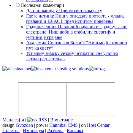
Последњи коментари
Дан примирја у Првом светском рату
Где је истина: Ниш у огледалу протеста - млади,
грађани и ВЛАСТ пред испитом поверења
Градоначелник Павловић најавио изградњу гасне
електране: Ниш добија стабилну енергију и
јефтиније грејање
Академик Светислав Божић: "Ниш ми је отворио
пут ка свету“
Успешну зимску сезону испратио снег, почео
летњи ред летења -
Мапа сајта
|
RSS
|
Врх стране
design
Gvozden
| power
Hannibal CMS
| on
Host Centar
Почетна
|
Импресум
|
Размена
|
Контакт