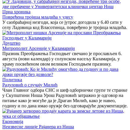
Црна хроника
Повређена тројица младића у удесу
У саобраћајној незгоди, која се јутрос догодила у 6.40 сати у
селу Ладовица код Власотинца, повређено је тројица младића.
Друштво
Митрополит Арсеније у Каламарији
Празник Преображења Господњег свечано је прослављен 6.
августа (нови календар) у солунском насељу Каламарија, у
храму посвећеном овом великом Господњем празнику.
Политика
Радуловић о случају Милић
Члан Главног одбора СНС и шеф одборничке групе те странке
у Скупштини Ниша Урош Радуловић затражио је одговор на
питање како је могуће да је Драган Милић, како је навео,
годину и по дана имао оружје без одговарајуће документације.
Економија
Неизвесне линије Рајанера из Ниша