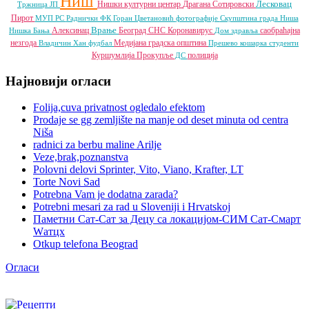
Ниш
Лесковац
Нишки културни центар
Драгана Сотировски
Тржница ЈП
Пирот
МУП РС
Раднички ФК
Горан Цветановић
фотографије
Скупштина града Ниша
Врање
Алексинац
Београд
СНС
Коронавирус
саобраћајна
Нишка Бања
Дом здравља
незгода
Медијана градска општина
Владичин Хан
фудбал
Прешево
кошарка
студенти
Куршумлија
Прокупље
полиција
ДС
Најновији огласи
Folija,cuva privatnost ogledalo efektom
Prodaje se gg zemljište na manje od deset minuta od centra
Niša
radnici za berbu maline Arilje
Veze,brak,poznanstva
Polovni delovi Sprinter, Vito, Viano, Krafter, LT
Torte Novi Sad
Potrebna Vam je dodatna zarada?
Potrebni mesari za rad u Sloveniji i Hrvatskoj
Паметни Сат-Сат за Децу са локацијом-СИМ Сат-Смарт
Wатцх
Otkup telefona Beograd
Огласи