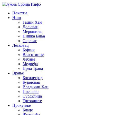
Почетна
Ниш
Гаџин Хан
Дољевац
Мерошина
Нишка Бања
Сврљиг
Лесковац
Бојник
Власотинце
Лебане
Медвеђа
Црна Трава
Врање
Босилеград
Бујановац
Владичин Хан
Прешево
Сурдулица
Трговиште
Прокупље
Блаце
Житорађа