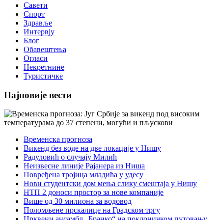
Савети
Спорт
Здравље
Интервју
Блог
Обавештења
Огласи
Некретнине
Туристичке
Најновије вести
Временска прогноза
Викенд без воде на две локације у Нишу
Радуловић о случају Милић
Неизвесне линије Рајанера из Ниша
Повређена тројица младића у удесу
Нови студентски дом мења слику смештаја у Нишу
НТП 2 доноси простор за нове компаније
Више од 30 милиона за водовод
Поломљене прскалице на Градском тргу
Црквени ансамбл „Бранко“ на поклоничком путовању