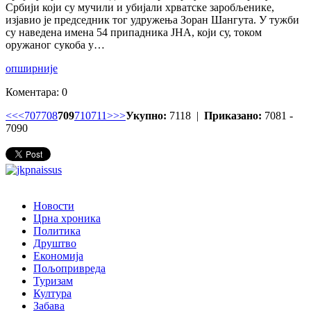
Србији који су мучили и убијали хрватске заробљенике,
изјавио је председник тог удружења Зоран Шангута. У тужби
су наведена имена 54 припадника ЈНА, који су, током
оружаног сукоба у…
опширније
Коментара: 0
<<
<
707
708
709
710
711
>
>>
Укупно:
7118 |
Приказано:
7081 -
7090
Новости
Црна хроника
Политика
Друштво
Економија
Пољопривреда
Туризам
Култура
Забава