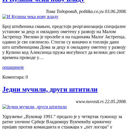
Тома Тодоровић, politika.co.yu 03.06.2008.
Број штићеника смањен, предстоји реорганизација специјалне
установе за децу и омладину ометену у развоју на Малом
Јастрепцу Увелико је пролеће и на падинама Малог Јастрепца,
одавно је све озеленело. Стигли су коначно и топлији дани
што штићеницима Дома за децу и омладину ометену у развоју
у Кулини код Алексинца пружа могућност да велики део свог
времена проводе у…
опширније
Коментара: 0
Једни мучили, други штитили
www.novosti.rs 22.05.2008.
Удружење „Вуковар 1991.“ предало је у четвртак тужиоцу за
ратне злочине Србије Владимиру Вукчевићу кривичну
пријаву против команданта и стражара у „пет логора“ у