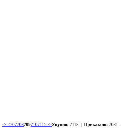
<<
<
707
708
709
710
711
>
>>
Укупно:
7118 |
Приказано:
7081 -