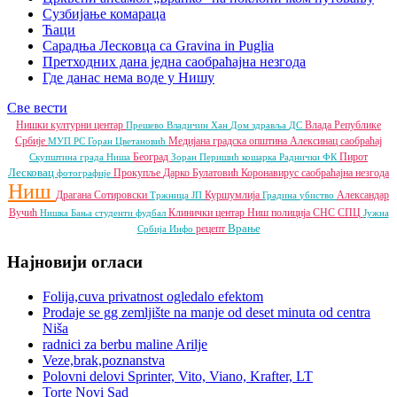
Сузбијање комараца
Ћаци
Сарадња Лесковца са Gravina in Puglia
Претходних дана једна саобраћајна незгода
Где данас нема воде у Нишу
Све вести
Нишки културни центар
Влада Републике
Прешево
Владичин Хан
Дом здравља
ДС
Србије
Медијана градска општина
Алексинац
саобраћај
МУП РС
Горан Цветановић
Београд
Пирот
Скупштина града Ниша
Зоран Перишић
кошарка
Раднички ФК
Лесковац
Прокупље
Дарко Булатовић
Коронавирус
саобраћајна незгода
фотографије
Ниш
Драгана Сотировски
Куршумлија
Александар
Тржница ЈП
Градина
убиство
Вучић
Клинички центар Ниш
полиција
СНС
СПЦ
Нишка Бања
студенти
фудбал
Јужна
Врање
рецепт
Србија Инфо
Најновији огласи
Folija,cuva privatnost ogledalo efektom
Prodaje se gg zemljište na manje od deset minuta od centra
Niša
radnici za berbu maline Arilje
Veze,brak,poznanstva
Polovni delovi Sprinter, Vito, Viano, Krafter, LT
Torte Novi Sad