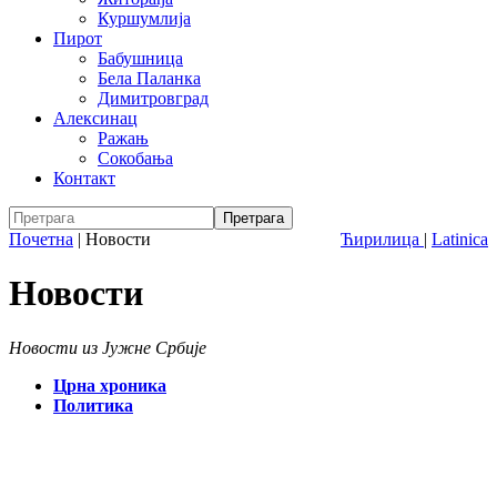
Куршумлија
Пирот
Бабушница
Бела Паланка
Димитровград
Алексинац
Ражањ
Сокобања
Контакт
Почетна
|
Новости
Ћирилица
|
Latinica
Новости
Новости из Јужне Србије
Црна хроника
Политика