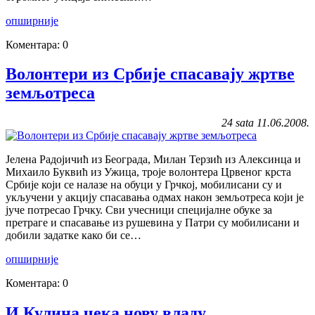
опширније
Коментара: 0
Волонтери из Србије спасавају жртве
земљотреса
24 sata 11.06.2008.
Јелена Радојичић из Београда, Милан Терзић из Алексинца и
Михаило Буквић из Ужица, троје волонтера Црвеног крста
Србије који се налазе на обуци у Грчкој, мобилисани су и
укључени у акцију спасавања одмах након земљотреса који је
јуче потресао Грчку. Сви учесници специјалне обуке за
претраге и спасавање из рушевина у Патри су мобилисани и
добили задатке како би се…
опширније
Коментара: 0
И Кулина чека нову владу