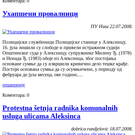
Коментара: 0
Ухапшени провалници
ПУ Ниш 22.07.2008.
Полицијски службеници Полицијске станице у Алексинцу,
16. јула лишили су слободе и привели истражном судији
Општинског суда у Алексинцу, супружнике Милену Ђ. (1978)
и Ненада Ђ. (1983) обоје из Алексинца, због постојања
основане сумње да су извршили кривично дело тешке крађе.
Постоји основана сумња да су осумњичени, у периоду од
фебруара до јула месеца, ове године,…
опширније
Коментара: 0
Protestna šetnja radnika komunalnih
usluga ulicama Aleksinca
dobrica randjelovic 18.07.2008.