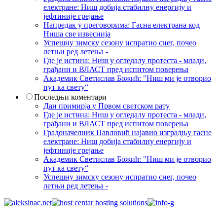
електране: Ниш добија стабилну енергију и
јефтиније грејање
Напредак у преговорима: Гасна електрана код
Ниша све извеснија
Успешну зимску сезону испратио снег, почео
летњи ред летења -
Где је истина: Ниш у огледалу протеста - млади,
грађани и ВЛАСТ пред испитом поверења
Академик Светислав Божић: "Ниш ми је отворио
пут ка свету“
Последњи коментари
Дан примирја у Првом светском рату
Где је истина: Ниш у огледалу протеста - млади,
грађани и ВЛАСТ пред испитом поверења
Градоначелник Павловић најавио изградњу гасне
електране: Ниш добија стабилну енергију и
јефтиније грејање
Академик Светислав Божић: "Ниш ми је отворио
пут ка свету“
Успешну зимску сезону испратио снег, почео
летњи ред летења -