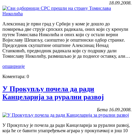
18.09.2008.
Алексинац је први град у Србији у коме је дошло до
помирења две струје српских радикала, оних који су кренули
путем Томислава Николића и оних који су остали верни
Војиславу Шешељу, саопштио је општински одбор странке.
Председник скупштине општине Алексинац Ненад
Станковић, предводник радикала који су подршку дали
Томиславу Николићу, размишљао је да поднесе оставку, али…
опширније
Коментара: 0
У Прокупљу почела да ради
Канцеларија за рурални развој
Бета 16.09.2008.
У Прокупљу је почела да ради Канцеларија за рурални развој,
која ће се бавити упапређењем аграра у прокупачкој и још 10