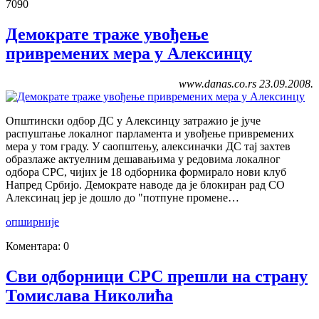
7090
Демократе траже увођење
привремених мера у Алексинцу
www.danas.co.rs 23.09.2008.
Општински одбор ДС у Алексинцу затражио је јуче
распуштање локалног парламента и увођење привремених
мера у том граду. У саопштењу, алексиначки ДС тај захтев
образлаже актуелним дешавањима у редовима локалног
одбора СРС, чијих је 18 одборника формирало нови клуб
Напред Србијо. Демократе наводе да је блокиран рад СО
Алексинац јер је дошло до "потпуне промене…
опширније
Коментара: 0
Сви одборници СРС прешли на страну
Томислава Николића