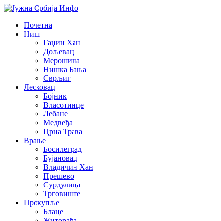
Почетна
Ниш
Гаџин Хан
Дољевац
Мерошина
Нишка Бања
Сврљиг
Лесковац
Бојник
Власотинце
Лебане
Медвеђа
Црна Трава
Врање
Босилеград
Бујановац
Владичин Хан
Прешево
Сурдулица
Трговиште
Прокупље
Блаце
Житорађа