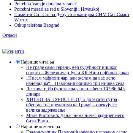
Potrebna Vam je dodatna zarada?
Potrebni mesari za rad u Sloveniji i Hrvatskoj
Паметни Сат-Сат за Децу са локацијом-СИМ Сат-Смарт
Wатцх
Otkup telefona Beograd
Огласи
Највише читања
Не граде само терени, већ будућност нишког
спорта – Железничар Југ и КК Ниш најбољи доказ
„Нисам мађионичар, али желим да вас лепо
изненадим“ – Павловић обишао три нишка села
Лесковац; Из буџета града исплаћено 10.986.645
динара
ХИТНО ЗА ТУРИСТЕ: Од 5 до 9 сати сутра
обустава на прелазима ка Грчкој – очекују се
велика задржавања
Миле Ристовић: Данас нема ничег јаднијег него
бити Ћаци.
Највише коментара
Градоначелник Павловић најавио изградњу гасне