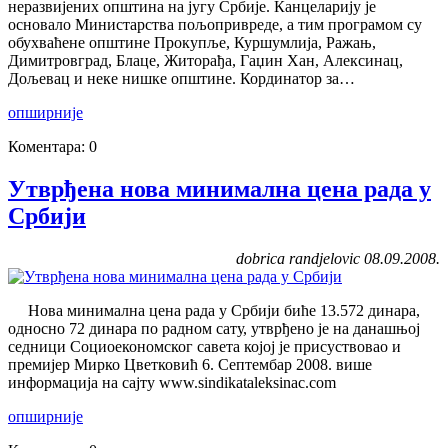
неразвијених општина на југу Србије. Канцеларију је
основало Министарства пољопривреде, а тим програмом су
обухваћене општине Прокупље, Куршумлија, Ражањ,
Димитровград, Блаце, Житорађа, Гаџин Хан, Алексинац,
Дољевац и неке нишке општине. Кординатор за…
опширније
Коментара: 0
Утврђена нова минимална цена рада у
Србији
dobrica randjelovic 08.09.2008.
Нова минимална цена рада у Србији биће 13.572 динара,
односно 72 динара по радном сату, утврђено је на данашњој
седници Социоекономског савета којој је присуствовао и
премијер Мирко Цветковић 6. Септембар 2008. више
информација на сајту www.sindikataleksinac.com
опширније