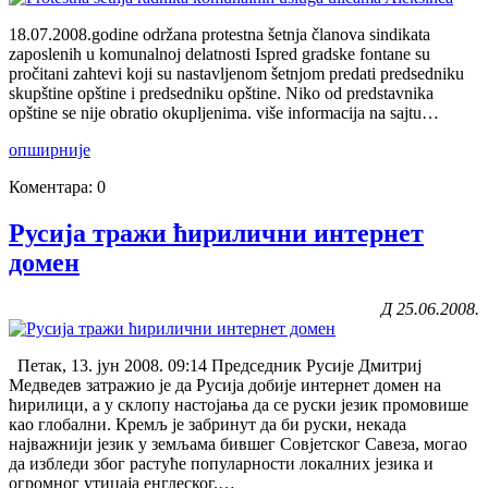
18.07.2008.godine održana protestna šetnja članova sindikata
zaposlenih u komunalnoj delatnosti Ispred gradske fontane su
pročitani zahtevi koji su nastavljenom šetnjom predati predsedniku
skupštine opštine i predsedniku opštine. Niko od predstavnika
opštine se nije obratio okupljenima. više informacija na sajtu…
опширније
Коментара: 0
Русија тражи ћирилични интернет
домен
Д 25.06.2008.
Петак, 13. јун 2008. 09:14 Председник Русије Дмитриј
Медведев затражио је да Русија добије интернет домен на
ћирилици, а у склопу настојања да се руски језик промовише
као глобални. Кремљ је забринут да би руски, некада
најважнији језик у земљама бившег Совјетског Савеза, могао
да избледи због растуће популарности локалних језика и
огромног утицаја енглеског.…