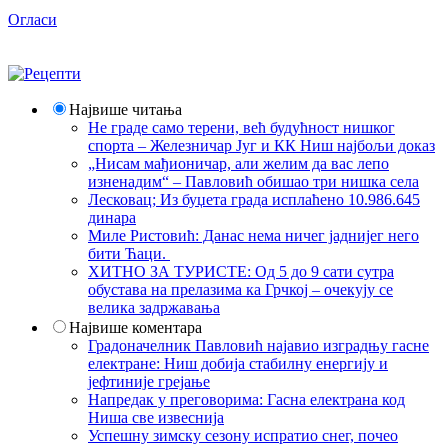
Огласи
Највише читања
Не граде само терени, већ будућност нишког
спорта – Железничар Југ и КК Ниш најбољи доказ
„Нисам мађионичар, али желим да вас лепо
изненадим“ – Павловић обишао три нишка села
Лесковац; Из буџета града исплаћено 10.986.645
динара
Миле Ристовић: Данас нема ничег јаднијег него
бити Ћаци.
ХИТНО ЗА ТУРИСТЕ: Од 5 до 9 сати сутра
обустава на прелазима ка Грчкој – очекују се
велика задржавања
Највише коментара
Градоначелник Павловић најавио изградњу гасне
електране: Ниш добија стабилну енергију и
јефтиније грејање
Напредак у преговорима: Гасна електрана код
Ниша све извеснија
Успешну зимску сезону испратио снег, почео