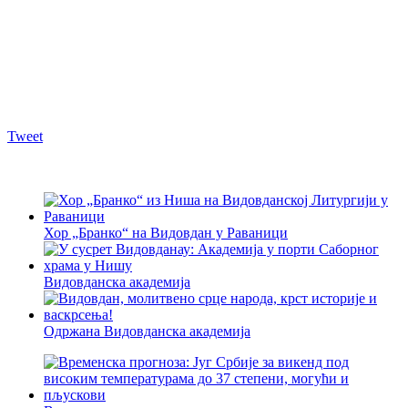
Tweet
Хор „Бранко“ на Видовдан у Раваници
Видовданска академија
Одржана Видовданска академија