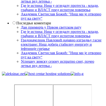
летњи ред летења -
Где је истина: Ниш у огледалу протеста - млади,
грађани и ВЛАСТ пред испитом поверења
Академик Светислав Божић: "Ниш ми је отворио
пут ка свету“
Последњи коментари
Дан примирја у Првом светском рату
Где је истина: Ниш у огледалу протеста - млади,
грађани и ВЛАСТ пред испитом поверења
Градоначелник Павловић најавио изградњу гасне
електране: Ниш добија стабилну енергију и
јефтиније грејање
Академик Светислав Божић: "Ниш ми је отворио
пут ка свету“
Успешну зимску сезону испратио снег, почео
летњи ред летења -