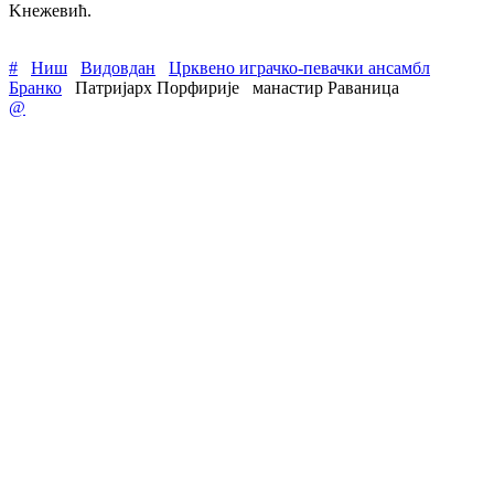
Kнежевић.
#
Ниш
Видовдан
Црквено играчко-певачки ансамбл
Бранко
Патријарх Порфирије
манастир Раваница
@