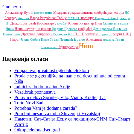
Све вести
Александар Вучић
Медијана градска општина
саобраћајна незгода
фотографије
ДС
Београд
Влада Републике Србије
полиција
убиство
МУП РС
Владичин Хан
Тржница
Дарко Булатовић
Коронавирус
Клинички центар Ниш
ЈП
фудбал
Скупштина града
Лесковац
Нишки културни центар
саобраћај
Ниша
Градина
Прешево
Дом здравља
Драгана Сотировски
СНС
Прокупље
рецепт
СПЦ
Нишка Бања
Раднички ФК
студенти
Врање
Пирот
Алексинац
Јужна Србија Инфо
Зоран Перишић
кошарка
Горан
Ниш
Куршумлија
Цветановић
Најновији огласи
Folija,cuva privatnost ogledalo efektom
Prodaje se gg zemljište na manje od deset minuta od centra
Niša
radnici za berbu maline Arilje
Veze,brak,poznanstva
Polovni delovi Sprinter, Vito, Viano, Krafter, LT
Torte Novi Sad
Potrebna Vam je dodatna zarada?
Potrebni mesari za rad u Sloveniji i Hrvatskoj
Паметни Сат-Сат за Децу са локацијом-СИМ Сат-Смарт
Wатцх
Otkup telefona Beograd