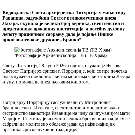
Видовданска Света архијерејска Литургија у манастиру
Раваница, задужбини Светог великомученика кнеза
Лазара, окупила је велики број верника, свештенства и
представника државних институција, а посебну духовну
лепоту празничном сабрању дало је појање Нишке
црквено-певачке дружине „Бранко“.
Фотографије Архиепископија ТВ (ТВ Храм)
Свету Литургију, 28. јуна 2026. године, служио је Његова
Светост Патријарх српски г. Порфирије, који се пре почетка
богослужења поклонио светим моштима Светог кнеза Лазара
и упутио молитве пред његовим кивотом.
Патријарху Порфирију саслуживали су Митрополит
браничевски г. Игнатије, свештенство и монаштво, као и
сестринство манастира Раванице на челу са игуманијом мати
Маријом. Светињу је испунио велики број верника који су се
сабрали да молитвено обележе један од најзначајнијих
празника српске духовне традиције.