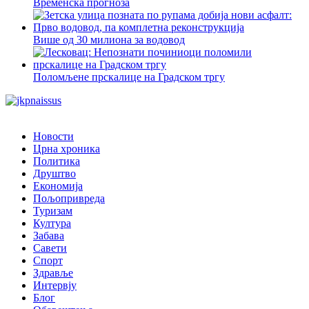
Временска прогноза
Више од 30 милиона за водовод
Поломљене прскалице на Градском тргу
Новости
Црна хроника
Политика
Друштво
Економија
Пољопривреда
Туризам
Култура
Забава
Савети
Спорт
Здравље
Интервју
Блог