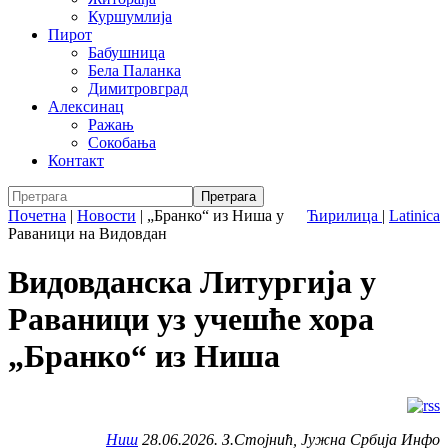
Куршумлија
Пирот
Бабушница
Бела Паланка
Димитровград
Алексинац
Ражањ
Сокобања
Контакт
Почетна
|
Новости
|
„Бранко“ из Ниша у
Ћирилица
|
Latinica
Раваници на Видовдан
Видовданска Литургија у
Раваници уз учешће хора
„Бранко“ из Ниша
Ниш
28.06.2026. З.Стојнић, Јужна Србија Инфо