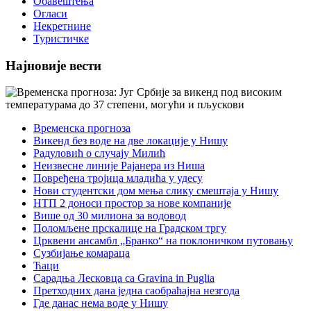
Обавештења
Огласи
Некретнине
Туристичке
Најновије вести
Временска прогноза
Викенд без воде на две локације у Нишу
Радуловић о случају Милић
Неизвесне линије Рајанера из Ниша
Повређена тројица младића у удесу
Нови студентски дом мења слику смештаја у Нишу
НТП 2 доноси простор за нове компаније
Више од 30 милиона за водовод
Поломљене прскалице на Градском тргу
Црквени ансамбл „Бранко“ на поклоничком путовању
Сузбијање комараца
Ћаци
Сарадња Лесковца са Gravina in Puglia
Претходних дана једна саобраћајна незгода
Где данас нема воде у Нишу