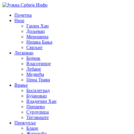
Почетна
Ниш
Гаџин Хан
Дољевац
Мерошина
Нишка Бања
Сврљиг
Лесковац
Бојник
Власотинце
Лебане
Медвеђа
Црна Трава
Врање
Босилеград
Бујановац
Владичин Хан
Прешево
Сурдулица
Трговиште
Прокупље
Блаце
Житорађа