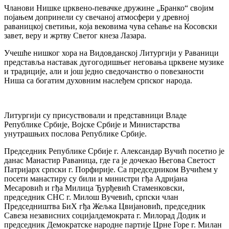
Чланови Нишке црквено-певачке дружине „Бранко“ својим
појањем допринели су свечаној атмосфери у древној
раваницкој светињи, која вековима чува сећање на Косовски
завет, веру и жртву Светог кнеза Лазара.
Учешће нишког хора на Видовданској Литургији у Раваници
представља наставак дугогодишњег неговања црквене музике
и традиције, али и још једно сведочанство о повезаности
Ниша са богатим духовним наслеђем српског народа.
Литургији су присуствовали и представници Владе
Републике Србије, Војске Србије и Министарства
унутрашњих послова Републике Србије.
Председник Републике Србије г. Александар Вучић посетио је
данас Манастир Раваница, где га је дочекао Његова Светост
Патријарх српски г. Порфирије. Са председником Вучићем у
посети манастиру су били и министри гђа Адријана
Месаровић и гђа Милица Ђурђевић Стаменковски,
председник СНС г. Милош Вучевић, српски члан
Председништва БиХ гђа Жељка Цвијановић, председник
Савеза независних социјалдемократа г. Милорад Додик и
председник Демократске народне партије Црне Горе г. Милан