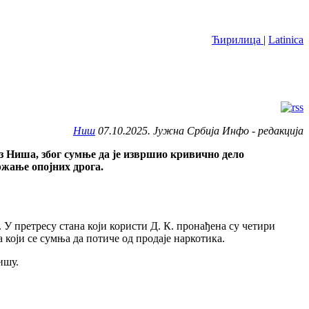
Ћирилица
|
Latinica
Ниш
07.10.2025. Јужна Србија Инфо - редакција
з Ниша, због сумње да је извршио кривично дело
ржање опојних дрога.
. У претресу стана који користи Д. К. пронађена су четири
а који се сумња да потиче од продаје наркотика.
ишу.