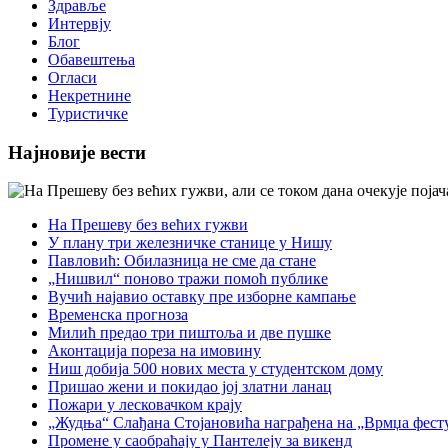
Здравље
Интервју
Блог
Обавештења
Огласи
Некретнине
Туристичке
Најновије вести
На Прешеву без већих гужви
У плану три железничке станице у Нишу
Павловић: Обилазница не сме да стане
„Нишвил“ поново тражи помоћ публике
Вучић најавио оставку пре изборне кампање
Временска прогноза
Милић предао три пиштоља и две пушке
Аконтација пореза на имовину
Ниш добија 500 нових места у студентском дому
Пришао жени и покидао јој златни ланац
Пожари у лесковачком крају
„Жудња“ Слађана Стојановића награђена на „Врмџа фест
Промене у саобраћају у Пантелеју за викенд