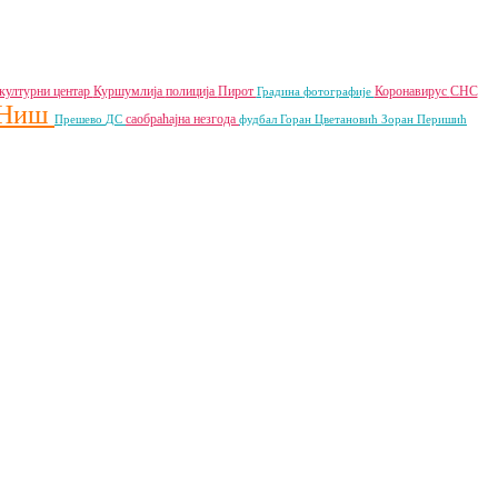
културни центар
Куршумлија
полиција
Пирот
Коронавирус
СНС
Градина
фотографије
Ниш
саобраћајна незгода
Прешево
ДС
фудбал
Горан Цветановић
Зоран Перишић