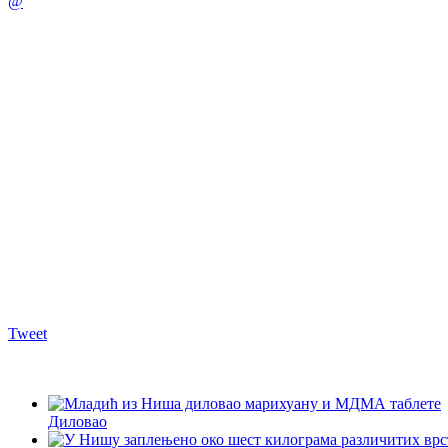
@
Tweet
Диловао