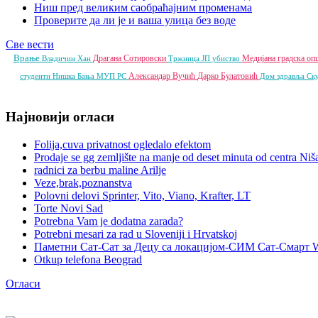
Ниш пред великим саобраћајним променама
Проверите да ли је и ваша улица без воде
Све вести
Врање
Драгана Сотировски
Медијана градска о
Владичин Хан
Тржница ЈП
убиство
Александар Вучић
Дарко Булатовић
студенти
Нишка Бања
МУП РС
Дом здравља
Ск
Најновији огласи
Folija,cuva privatnost ogledalo efektom
Prodaje se gg zemljište na manje od deset minuta od centra Niš
radnici za berbu maline Arilje
Veze,brak,poznanstva
Polovni delovi Sprinter, Vito, Viano, Krafter, LT
Torte Novi Sad
Potrebna Vam je dodatna zarada?
Potrebni mesari za rad u Sloveniji i Hrvatskoj
Паметни Сат-Сат за Децу са локацијом-СИМ Сат-Смарт 
Otkup telefona Beograd
Огласи