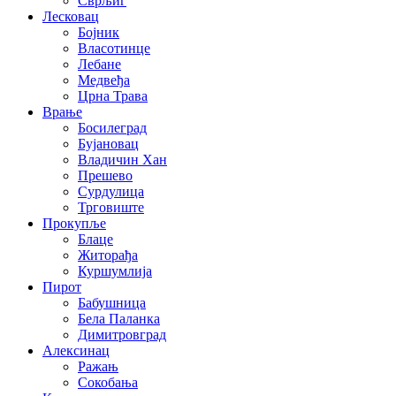
Сврљиг
Лесковац
Бојник
Власотинце
Лебане
Медвеђа
Црна Трава
Врање
Босилеград
Бујановац
Владичин Хан
Прешево
Сурдулица
Трговиште
Прокупље
Блаце
Житорађа
Куршумлија
Пирот
Бабушница
Бела Паланка
Димитровград
Алексинац
Ражањ
Сокобања