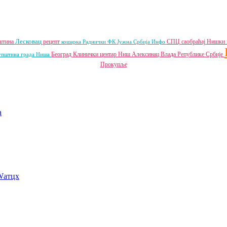
Лесковац
пштина
рецепт
СПЦ
саобраћај
Нишки 
кошарка
Раднички ФК
Јужна Србија Инфо
Београд
Клинички центар Ниш
Алексинац
Влада Републике Србије
упштина града Ниша
Прокупље
a
Wатцх