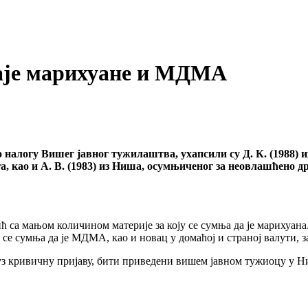
аје марихуане и МДМА
алогу Вишег јавног тужилаштва, ухапсили су Д. К. (1988) и
, као и А. В. (1983) из Ниша, осумњиченог за неовлашћено д
тић са мањом количином материје за коју се сумња да је марихуана
у се сумња да је МДМА, као и новац у домаћој и страној валути, з
уз кривичну пријаву, бити приведени вишем јавном тужиоцу у Н