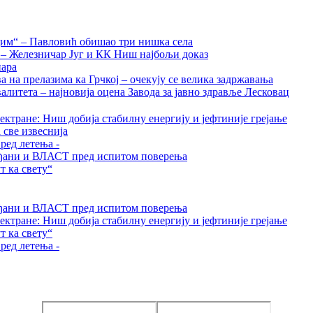
дим“ – Павловић обишао три нишка села
а – Железничар Југ и КК Ниш најбољи доказ
нара
на прелазима ка Грчкој – очекују се велика задржавања
алитета – најновија оцена Завода за јавно здравље Лесковац
ктране: Ниш добија стабилну енергију и јефтиније грејање
 све извеснија
ред летења -
грађани и ВЛАСТ пред испитом поверења
 ка свету“
грађани и ВЛАСТ пред испитом поверења
ктране: Ниш добија стабилну енергију и јефтиније грејање
 ка свету“
ред летења -