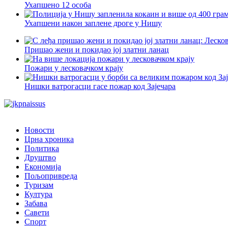
Ухапшено 12 особа
Ухапшени након заплене дроге у Нишу
Пришао жени и покидао јој златни ланац
Пожари у лесковачком крају
Нишки ватрогасци гасе пожар код Зајечара
Новости
Црна хроника
Политика
Друштво
Економија
Пољопривреда
Туризам
Култура
Забава
Савети
Спорт