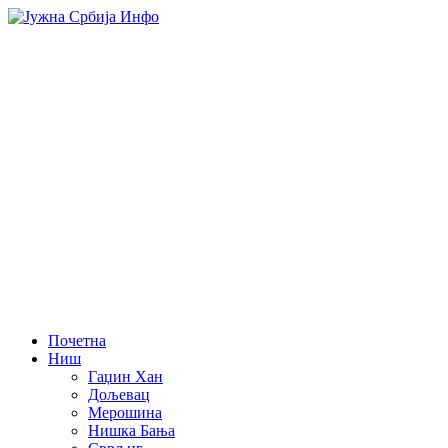
Почетна
Ниш
Гаџин Хан
Дољевац
Мерошина
Нишка Бања