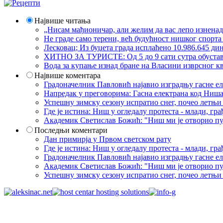
Највише читања
„Нисам мађионичар, али желим да вас лепо изнена
Не граде само терени, већ будућност нишког спорт
Лесковац; Из буџета града исплаћено 10.986.645 ди
ХИТНО ЗА ТУРИСТЕ: Од 5 до 9 сати сутра обустава 
Вода за купање изнад бране на Власини изврсног кв
Највише коментара
Градоначелник Павловић најавио изградњу гасне еле
Напредак у преговорима: Гасна електрана код Ниша
Успешну зимску сезону испратио снег, почео летњи 
Где је истина: Ниш у огледалу протеста - млади, 
Академик Светислав Божић: "Ниш ми је отворио пут
Последњи коментари
Дан примирја у Првом светском рату
Где је истина: Ниш у огледалу протеста - млади, 
Градоначелник Павловић најавио изградњу гасне еле
Академик Светислав Божић: "Ниш ми је отворио пут
Успешну зимску сезону испратио снег, почео летњи 