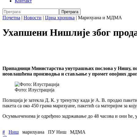
Контакт
Почетна
|
Новости
|
Црна хроника
|
Марихуана и МДМА
Ухапшени Нишлије због прод
Припадници Министарства унутрашњих послова у Нишу, по н
неовлашћена производња и стављање у промет опојних дрога
Фото: Илустрација
Полиција је затекла Д. К. у тренутку када је А. В. продао паке
пакета са око 450 грама марихуане, пакетић са материјом за кој
Осумњиченима је одређено задржавање до 48 часова и они ће, 
#
Ниш
марихуана
ПУ Ниш
МДМА