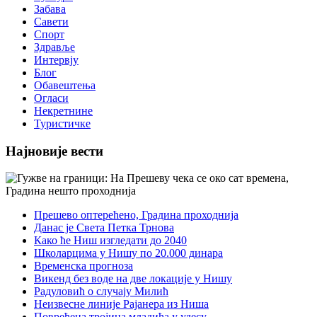
Забава
Савети
Спорт
Здравље
Интервју
Блог
Обавештења
Огласи
Некретнине
Туристичке
Најновије вести
Прешево оптерећено, Градина проходнија
Данас је Света Петка Трнова
Како ће Ниш изгледати до 2040
Школарцима у Нишу по 20.000 динара
Временска прогноза
Викенд без воде на две локације у Нишу
Радуловић о случају Милић
Неизвесне линије Рајанера из Ниша
Повређена тројица младића у удесу