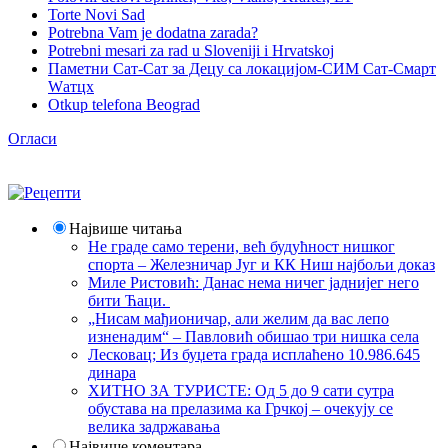
Torte Novi Sad
Potrebna Vam je dodatna zarada?
Potrebni mesari za rad u Sloveniji i Hrvatskoj
Паметни Сат-Сат за Децу са локацијом-СИМ Сат-Смарт
Wатцх
Otkup telefona Beograd
Огласи
Највише читања
Не граде само терени, већ будућност нишког
спорта – Железничар Југ и КК Ниш најбољи доказ
Миле Ристовић: Данас нема ничег јаднијег него
бити Ћаци.
„Нисам мађионичар, али желим да вас лепо
изненадим“ – Павловић обишао три нишка села
Лесковац; Из буџета града исплаћено 10.986.645
динара
ХИТНО ЗА ТУРИСТЕ: Од 5 до 9 сати сутра
обустава на прелазима ка Грчкој – очекују се
велика задржавања
Највише коментара