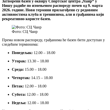
Затворени базен у оквиру Спортског центра „Чаир“ у
Нишу радиће по измењеном распореду почев од 9. марта
2026. године. Нови термини прилагођени су редовним
активностима клуба и тренинзима, али и грађанима који
рекреативно користе базен.
Фото: СЦ Чаир
Према новом распореду, грађанима ће базен бити доступан у
следећим терминима:
Понедељак:
12.00 – 18.00
Уторак:
13.30 – 18.00
Среда:
15.00 – 18.00
Четвртак:
14.15 – 18.00
Петак:
12.00 – 18.00
Субота:
12.00 – 18.00
Недеља:
12.00 – 18.00