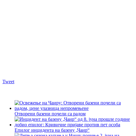
Tweet
Отворени базени почели са радом
Епилог инцидента на базену „Чаир“