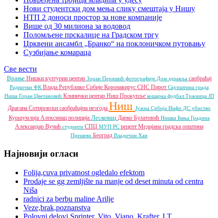
Нови студентски дом мења слику смештаја у Нишу
НТП 2 доноси простор за нове компаније
Више од 30 милиона за водовод
Поломљене прскалице на Градском тргу
Црквени ансамбл „Бранко“ на поклоничком путовању
Сузбијање комараца
Све вести
Врање
Нишки културни центар
саобраћај
Зоран Перишић
фотографије
Дом здравља
Влада Републике Србије
Коронавирус
СНС
Пирот
Раднички ФК
Скупштина града
Клинички центар Ниш
Прокупље
Ниша
Горан Цветановић
кошарка
фудбал
Тржница ЈП
Ниш
Драгана Сотировски
саобраћајна незгода
Јужна Србија Инфо
ДС
убиство
Лесковац
Куршумлија
Алексинац
полиција
Дарко Булатовић
Нишка Бања
Градина
Александар Вучић
СПЦ
рецепт
Медијана градска општина
студенти
МУП РС
Београд
Прешево
Владичин Хан
Најновији огласи
Folija,cuva privatnost ogledalo efektom
Prodaje se gg zemljište na manje od deset minuta od centra
Niša
radnici za berbu maline Arilje
Veze,brak,poznanstva
Polovni delovi Sprinter, Vito, Viano, Krafter, LT