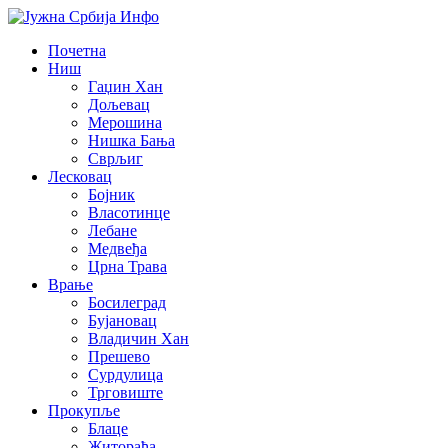
Почетна
Ниш
Гаџин Хан
Дољевац
Мерошина
Нишка Бања
Сврљиг
Лесковац
Бојник
Власотинце
Лебане
Медвеђа
Црна Трава
Врање
Босилеград
Бујановац
Владичин Хан
Прешево
Сурдулица
Трговиште
Прокупље
Блаце
Житорађа