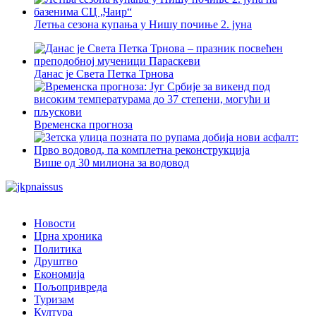
Летња сезона купања у Нишу почиње 2. јуна
Данас је Света Петка Трнова
Временска прогноза
Више од 30 милиона за водовод
Новости
Црна хроника
Политика
Друштво
Економија
Пољопривреда
Туризам
Култура