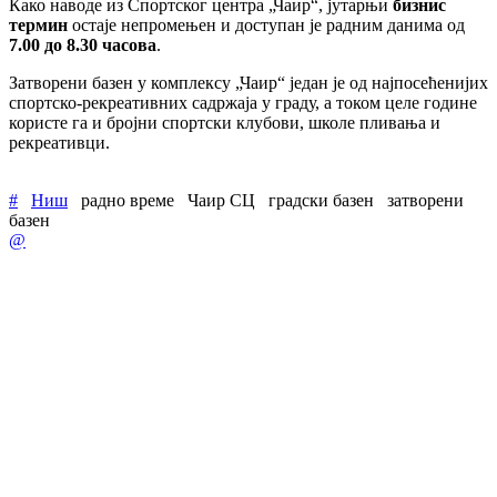
Како наводе из Спортског центра „Чаир“, јутарњи
бизнис
термин
остаје непромењен и доступан је радним данима од
7.00 до 8.30 часова
.
Затворени базен у комплексу „Чаир“ један је од најпосећенијих
спортско-рекреативних садржаја у граду, а током целе године
користе га и бројни спортски клубови, школе пливања и
рекреативци.
#
Ниш
радно време
Чаир СЦ
градски базен
затворени
базен
@