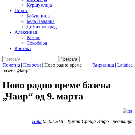
Куршумлија
Пирот
Бабушница
Бела Паланка
Димитровград
Алексинац
Ражањ
Сокобања
Контакт
Почетна
|
Новости
|
Ново радно време
Ћирилица
|
Latinica
базена „Чаир“
Ново радно време базена
„Чаир“ од 9. марта
Ниш
05.03.2026. Јужна Србија Инфо - редакција