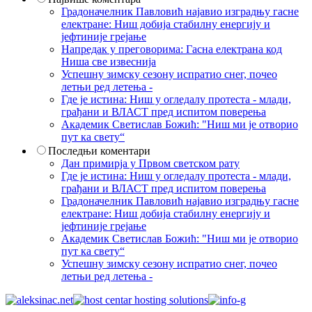
Градоначелник Павловић најавио изградњу гасне
електране: Ниш добија стабилну енергију и
јефтиније грејање
Напредак у преговорима: Гасна електрана код
Ниша све извеснија
Успешну зимску сезону испратио снег, почео
летњи ред летења -
Где је истина: Ниш у огледалу протеста - млади,
грађани и ВЛАСТ пред испитом поверења
Академик Светислав Божић: "Ниш ми је отворио
пут ка свету“
Последњи коментари
Дан примирја у Првом светском рату
Где је истина: Ниш у огледалу протеста - млади,
грађани и ВЛАСТ пред испитом поверења
Градоначелник Павловић најавио изградњу гасне
електране: Ниш добија стабилну енергију и
јефтиније грејање
Академик Светислав Божић: "Ниш ми је отворио
пут ка свету“
Успешну зимску сезону испратио снег, почео
летњи ред летења -