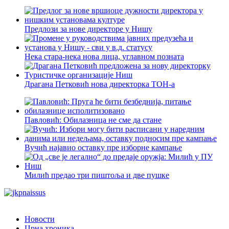
Предлози за нове директоре у Нишу
Нека стара-нека нова лица, углавном позната
Драгана Петковић нова директорка ТОН-а
Павловић: Обилазница не сме да стане
Вучић најавио оставку пре изборне кампање
Милић предао три пиштоља и две пушке
Новости
Црна хроника