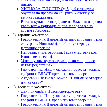
Лесковац; Из буџета града исплаћено 10.986.645
динара
ХИТНО ЗА ТУРИСТЕ: Од 5 до 9 сати сутра
обустава на прелазима ка Грчкој – очекују се
велика задржавања
Вода за купање изнад бране на Власини изврсног
квалитета – најновија оцена Завода за јавно
здравље Лесковац
Највише коментара
Градоначелник Павловић најавио изградњу гасне
електране: Ниш добија стабилну енергију и
јефтиније грејање
Напредак у преговорима: Гасна електрана код
Ниша све извеснија
Успешну зимску сезону испратио снег, почео
летњи ред летења -
Где је истина: Ниш у огледалу протеста - млади,
грађани и ВЛАСТ пред испитом поверења
Академик Светислав Божић: "Ниш ми је отворио
пут ка свету“
Последњи коментари
Дан примирја у Првом светском рату
Где је истина: Ниш у огледалу протеста - млади,
грађани и ВЛАСТ пред испитом поверења
Градоначелник Павловић најавио изградњу гасне