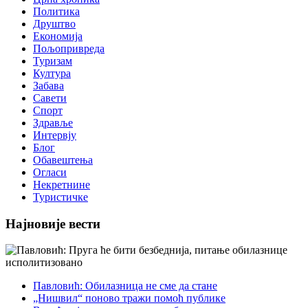
Политика
Друштво
Економија
Пољопривреда
Туризам
Култура
Забава
Савети
Спорт
Здравље
Интервју
Блог
Обавештења
Огласи
Некретнине
Туристичке
Најновије вести
Павловић: Обилазница не сме да стане
„Нишвил“ поново тражи помоћ публике