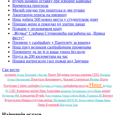
Вучић најавио оставку пре изборне кампање
Временска прогноза
Милић предао три пиштоља и две пушке
Аконтација пореза на имовину
Ниш добија 500 нових места у студентском дому
Пришао жени и покидао јој златни ланац
Пожари у лесковачком крају
„Жудња“ Слађана Стојановића награђена на „Врмџа
фесту“
Промене у саобраћају у Пантелеју за викенд
Ниш пред великим саобраћајним променама
Проверите да ли је и ваша улица без воде
Пруга за 200 километара на час
Нишки ватрогасци гасе пожар код Зајечара
Све вести
полиција
Пирот
Медијана градска општина
СПЦ
Зоран Перишић
убиство
Прешево
Врање
Прокупље
Коронавирус
Драгана Сотировски
Влада
Горан Цветановић
Ниш
Републике Србије
саобраћај
саобраћајна незгода
Градина
студенти
фудбал
СНС
Клинички центар Ниш
Алексинац
рецепт
ДС
кошарка
Скупштина града Ниша
Александар Вучић
Београд
Раднички ФК
Дом здравља
Јужна Србија Инфо
Тржница ЈП
Лесковац
Куршумлија
Нишки културни центар
МУП РС
фотографије
Нишка Бања
Дарко Булатовић
Владичин Хан
Најновији огласи