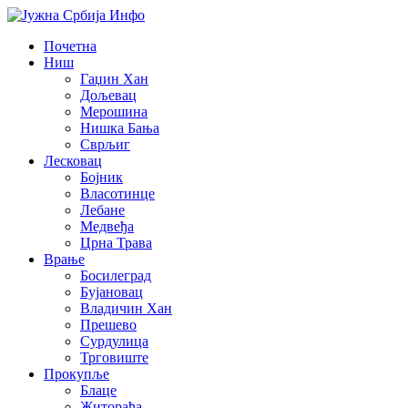
Почетна
Ниш
Гаџин Хан
Дољевац
Мерошина
Нишка Бања
Сврљиг
Лесковац
Бојник
Власотинце
Лебане
Медвеђа
Црна Трава
Врање
Босилеград
Бујановац
Владичин Хан
Прешево
Сурдулица
Трговиште
Прокупље
Блаце
Житорађа