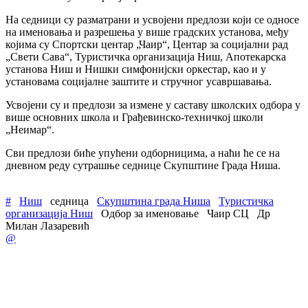
На седници су разматрани и усвојени предлози који се односе
на именовања и разрешења у више градских установа, међу
којима су Спортски центар „Чаир“, Центар за социјални рад
„Свети Сава“, Туристичка организација Ниш, Апотекарска
установа Ниш и Нишки симфонијски оркестар, као и у
установама социјалне заштите и стручног усавршавања.
Усвојени су и предлози за измене у саставу школских одбора у
више основних школа и Грађевинско-техничкој школи
„Неимар“.
Сви предлози биће упућени одборницима, а наћи ће се на
дневном реду сутрашње седнице Скупштине Града Ниша.
#
Ниш
седница
Скупштина града Ниша
Туристичка
организација Ниш
Одбор за именовање
Чаир СЦ
Др
Милан Лазаревић
@