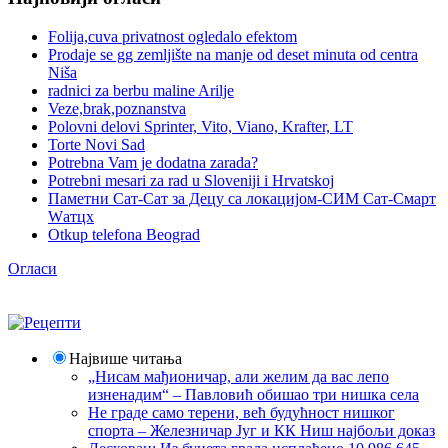
Folija,cuva privatnost ogledalo efektom
Prodaje se gg zemljište na manje od deset minuta od centra
Niša
radnici za berbu maline Arilje
Veze,brak,poznanstva
Polovni delovi Sprinter, Vito, Viano, Krafter, LT
Torte Novi Sad
Potrebna Vam je dodatna zarada?
Potrebni mesari za rad u Sloveniji i Hrvatskoj
Паметни Сат-Сат за Децу са локацијом-СИМ Сат-Смарт
Wатцх
Otkup telefona Beograd
Огласи
Највише читања
„Нисам мађионичар, али желим да вас лепо
изненадим“ – Павловић обишао три нишка села
Не граде само терени, већ будућност нишког
спорта – Железничар Југ и КК Ниш најбољи доказ