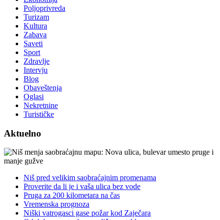
Poljoprivreda
Turizam
Kultura
Zabava
Saveti
Sport
Zdravlje
Intervju
Blog
Obaveštenja
Oglasi
Nekretnine
Turističke
Aktuelno
Niš pred velikim saobraćajnim promenama
Proverite da li je i vaša ulica bez vode
Pruga za 200 kilometara na čas
Vremenska prognoza
Niški vatrogasci gase požar kod Zaječara