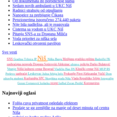
Od dokumenata do porodičnog stabla
Sedam novih ambulanti u UKC Niš
Radnici strahuju od otpuštanja
Nanogice za prebijanje Čikaga
Penzionerima isporučeno 274.440 paketa
Nije bila nadležna, ali je reagovala
Cisterna sa vodom u UKC Niš
Pitanja SNS-a za Dragana Milića
Voda prioritet za niška sela
Leskovački otvoreni paviljon
Sve vesti
Niš
SNS
Medijana gradska opština
Gradina
Tržnica JP
Niška Banja
Radnički FK
saobraćajna nezgoda
Dragana Sotirovski
Aleksinac
policija
Darko Bulatović
ubistvo
Vranje
Niški kulturni centar
Beograd
Klinički centar Niš
Vladičin Han
DS
MUP RS
Leskovac
saobraćaj
Prokuplje
Pirot
Aleksandar Vučić
Preševo
Južna Srbija Info
Dom
Kuršumlija
SPC
Vlada Republike Srbije
zdravlja
studenti
Skupština grada Niša
fotografije
recept
Koronavirus
Goran Cvetanović
košarka
fudbal
Zoran Perišić
Najnoviji oglasi
Folija,cuva privatnost ogledalo efektom
Prodaje se gg zemljište na manje od deset minuta od centra
Niša