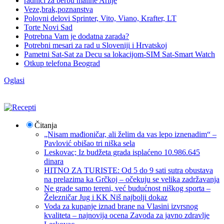
radnici za berbu maline Arilje
Veze,brak,poznanstva
Polovni delovi Sprinter, Vito, Viano, Krafter, LT
Torte Novi Sad
Potrebna Vam je dodatna zarada?
Potrebni mesari za rad u Sloveniji i Hrvatskoj
Pametni Sat-Sat za Decu sa lokacijom-SIM Sat-Smart Watch
Otkup telefona Beograd
Oglasi
Čitanja
„Nisam mađioničar, ali želim da vas lepo iznenadim“ –
Pavlović obišao tri niška sela
Leskovac; Iz budžeta grada isplaćeno 10.986.645
dinara
HITNO ZA TURISTE: Od 5 do 9 sati sutra obustava
na prelazima ka Grčkoj – očekuju se velika zadržavanja
Ne grade samo tereni, već budućnost niškog sporta –
Železničar Jug i KK Niš najbolji dokaz
Voda za kupanje iznad brane na Vlasini izvrsnog
kvaliteta – najnovija ocena Zavoda za javno zdravlje