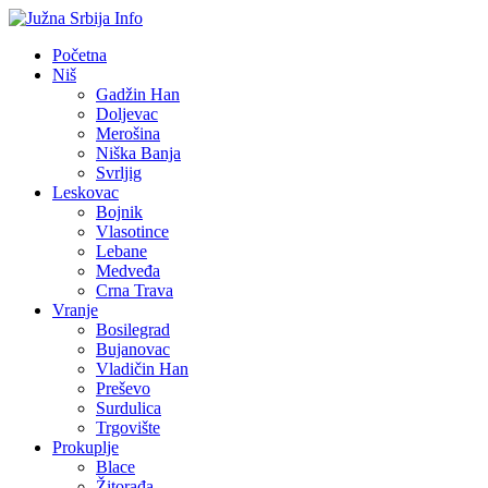
Početna
Niš
Gadžin Han
Doljevac
Merošina
Niška Banja
Svrljig
Leskovac
Bojnik
Vlasotince
Lebane
Medveđa
Crna Trava
Vranje
Bosilegrad
Bujanovac
Vladičin Han
Preševo
Surdulica
Trgovište
Prokuplje
Blace
Žitorađa