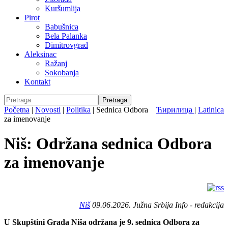
Kuršumlija
Pirot
Babušnica
Bela Palanka
Dimitrovgrad
Aleksinac
Ražanj
Sokobanja
Kontakt
Početna
|
Novosti
|
Politika
|
Sednica Odbora
Ћирилица
|
Latinica
za imenovanje
Niš: Održana sednica Odbora
za imenovanje
Niš
09.06.2026. Južna Srbija Info - redakcija
U Skupštini Grada Niša održana je 9. sednica Odbora za