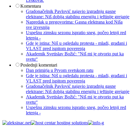
Leskovac
Komentara
Gradonačelnik Pavlović najavio izgradnju gasne
elektrane: Niš dobija stabilnu energiju i jeftinije grejanje
Napredak u pregovorima: Gasna elektrana kod Niša
sve izvesnija
Uspešnu zimsku sezonu ispratio sneg, počeo letnji red
letenja -
Gde je istina: Niš u ogledalu protesta - mladi, građani i
VLAST pred ispitom poverenja
Akademik Svetislav Božić: "Niš mi je otvorio put ka
svetu“
Poslednji komentari
Dan primirja u Prvom svetskom ratu
Gde je istina: Niš u ogledalu protesta - mladi, građani i
VLAST pred ispitom poverenja
Gradonačelnik Pavlović najavio izgradnju gasne
elektrane: Niš dobija stabilnu energiju i jeftinije grejanje
Akademik Svetislav Božić: "Niš mi je otvorio put ka
svetu“
Uspešnu zimsku sezonu ispratio sneg, počeo letnji red
letenja -