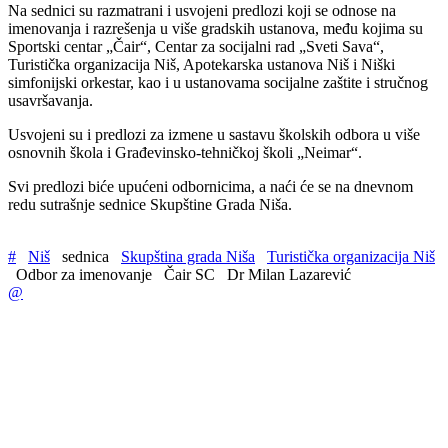
Na sednici su razmatrani i usvojeni predlozi koji se odnose na
imenovanja i razrešenja u više gradskih ustanova, među kojima su
Sportski centar „Čair“, Centar za socijalni rad „Sveti Sava“,
Turistička organizacija Niš, Apotekarska ustanova Niš i Niški
simfonijski orkestar, kao i u ustanovama socijalne zaštite i stručnog
usavršavanja.
Usvojeni su i predlozi za izmene u sastavu školskih odbora u više
osnovnih škola i Građevinsko-tehničkoj školi „Neimar“.
Svi predlozi biće upućeni odbornicima, a naći će se na dnevnom
redu sutrašnje sednice Skupštine Grada Niša.
#
Niš
sednica
Skupština grada Niša
Turistička organizacija Niš
Odbor za imenovanje
Čair SC
Dr Milan Lazarević
@