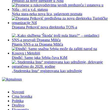
Predlozi za nove direktore u Nišu
Neka stara-neka nova lica, uglavnom poznata
Dragana Petković nova direktorka TON-a
Pitanja SNS-a za Dragana Milića
Đinđić: Samo jaka Srbija čuva KiM
„Studentska lista“ registrovana kao udruženje
Novosti
Crna hronika
Politika
Društvo
Ekonomija