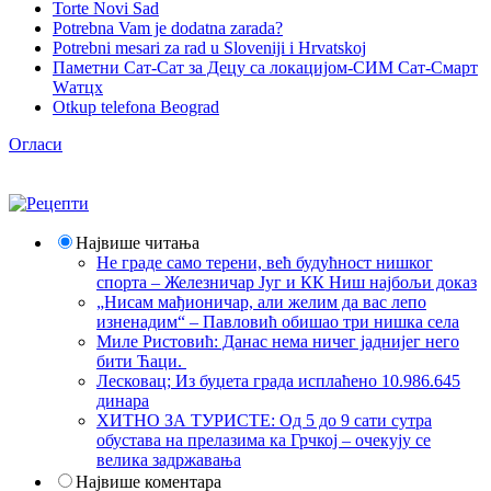
Torte Novi Sad
Potrebna Vam je dodatna zarada?
Potrebni mesari za rad u Sloveniji i Hrvatskoj
Паметни Сат-Сат за Децу са локацијом-СИМ Сат-Смарт
Wатцх
Otkup telefona Beograd
Огласи
Највише читања
Не граде само терени, већ будућност нишког
спорта – Железничар Југ и КК Ниш најбољи доказ
„Нисам мађионичар, али желим да вас лепо
изненадим“ – Павловић обишао три нишка села
Миле Ристовић: Данас нема ничег јаднијег него
бити Ћаци.
Лесковац; Из буџета града исплаћено 10.986.645
динара
ХИТНО ЗА ТУРИСТЕ: Од 5 до 9 сати сутра
обустава на прелазима ка Грчкој – очекују се
велика задржавања
Највише коментара