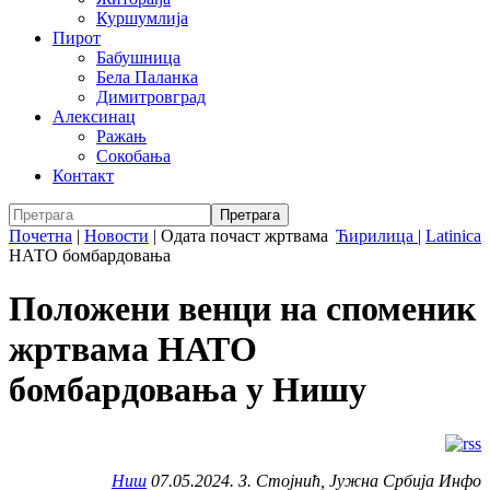
Куршумлија
Пирот
Бабушница
Бела Паланка
Димитровград
Алексинац
Ражањ
Сокобања
Контакт
Почетна
|
Новости
|
Одата почаст жртвама
Ћирилица
|
Latinica
НАТО бомбардовања
Положени венци на споменик
жртвама НАТО
бомбардовања у Нишу
Ниш
07.05.2024. З. Стојнић, Јужна Србија Инфо