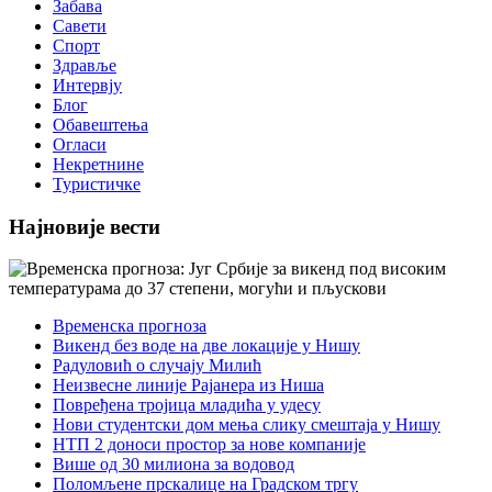
Забава
Савети
Спорт
Здравље
Интервју
Блог
Обавештења
Огласи
Некретнине
Туристичке
Најновије вести
Временска прогноза
Викенд без воде на две локације у Нишу
Радуловић о случају Милић
Неизвесне линије Рајанера из Ниша
Повређена тројица младића у удесу
Нови студентски дом мења слику смештаја у Нишу
НТП 2 доноси простор за нове компаније
Више од 30 милиона за водовод
Поломљене прскалице на Градском тргу