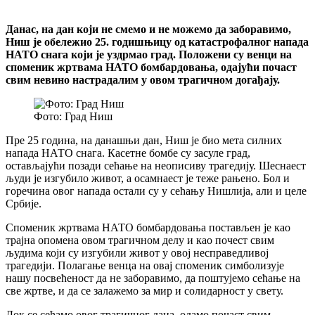
Данас, на дан који не смемо и не можемо да заборавимо,
Ниш је обележио 25. годишњицу од катастрофалног напада
НАТО снага који је уздрмао град. Положени су венци на
споменик жртвама НАТО бомбардовања, одајући почаст
свим невино настрадалим у овом трагичном догађају.
Фото: Град Ниш
Пре 25 година, на данашњи дан, Ниш је био мета силних
напада НАТО снага. Касетне бомбе су засуле град,
остављајући позади сећање на неописиву трагедију. Шеснаест
људи је изгубило живот, а осамнаест је теже рањено. Бол и
горечина овог напада остали су у сећању Нишлија, али и целе
Србије.
Споменик жртвама НАТО бомбардовања постављен је као
трајна опомена овом трагичном делу и као почест свим
људима који су изгубили живот у овој несправедливој
трагедији. Полагање венца на овај споменик симболизује
нашу посвећеност да не заборавимо, да поштујемо сећање на
све жртве, и да се залажемо за мир и солидарност у свету.
Док се сећамо овог трагичног дана, одамо почаст свим