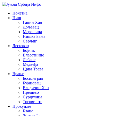
Почетна
Ниш
Гаџин Хан
Дољевац
Мерошина
Нишка Бања
Сврљиг
Лесковац
Бојник
Власотинце
Лебане
Медвеђа
Црна Трава
Врање
Босилеград
Бујановац
Владичин Хан
Прешево
Сурдулица
Трговиште
Прокупље
Блаце
Житорађа