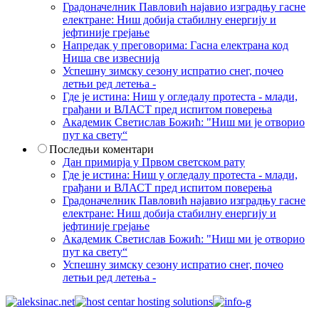
Градоначелник Павловић најавио изградњу гасне
електране: Ниш добија стабилну енергију и
јефтиније грејање
Напредак у преговорима: Гасна електрана код
Ниша све извеснија
Успешну зимску сезону испратио снег, почео
летњи ред летења -
Где је истина: Ниш у огледалу протеста - млади,
грађани и ВЛАСТ пред испитом поверења
Академик Светислав Божић: "Ниш ми је отворио
пут ка свету“
Последњи коментари
Дан примирја у Првом светском рату
Где је истина: Ниш у огледалу протеста - млади,
грађани и ВЛАСТ пред испитом поверења
Градоначелник Павловић најавио изградњу гасне
електране: Ниш добија стабилну енергију и
јефтиније грејање
Академик Светислав Божић: "Ниш ми је отворио
пут ка свету“
Успешну зимску сезону испратио снег, почео
летњи ред летења -