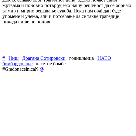
жртвама и поновно потврђујемо нашу решеност да се боримо
за мир и мирно решавање сукоба. Нека нам овај дан буде
упомене и учења, али и потсећање да се такве трагедије
никада више не понове.
#
Ниш
Драгана Сотировски
годишњица
НАТО
бомбардовање
касетне бомбе
#GradonacelnicaN
@