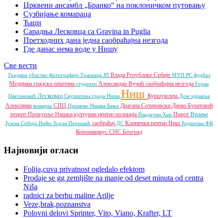
Црквени ансамбл „Бранко“ на поклоничком путовању
Сузбијање комараца
Ћаци
Сарадња Лесковца са Gravina in Puglia
Претходних дана једна саобраћајна незгода
Где данас нема воде у Нишу
Све вести
Влада Републике Србије
Градина
убиство
фотографије
Тржница ЈП
МУП РС
фудбал
Медијана градска општина
Александар Вучић
саобраћајна незгода
студенти
Горан
Ниш
Лесковац
Куршумлија
Цветановић
Скупштина града Ниша
Дом здравља
Алексинац
СПЦ
Драгана Сотировски
Дарко Булатовић
кошарка
Прешево
Нишка Бања
Врање
рецепт
Прокупље
Нишки културни центар
полиција
Пирот
Владичин Хан
саобраћај
Клинички центар Ниш
Јужна Србија Инфо
Зоран Перишић
ДС
Раднички ФК
Коронавирус
СНС
Београд
Најновији огласи
Folija,cuva privatnost ogledalo efektom
Prodaje se gg zemljište na manje od deset minuta od centra
Niša
radnici za berbu maline Arilje
Veze,brak,poznanstva
Polovni delovi Sprinter, Vito, Viano, Krafter, LT