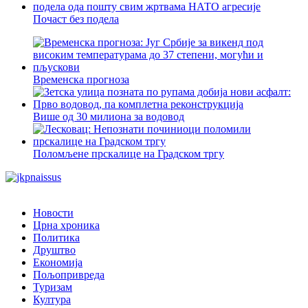
Почаст без подела
Временска прогноза
Више од 30 милиона за водовод
Поломљене прскалице на Градском тргу
Новости
Црна хроника
Политика
Друштво
Економија
Пољопривреда
Туризам
Култура