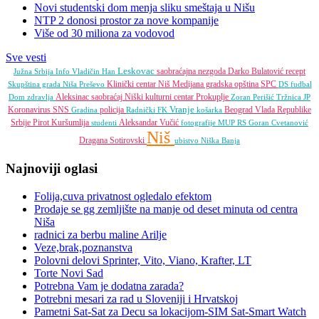
Novi studentski dom menja sliku smeštaja u Nišu
NTP 2 donosi prostor za nove kompanije
Više od 30 miliona za vodovod
Sve vesti
Leskovac
saobraćajna nezgoda
Darko Bulatović
recept
Južna Srbija Info
Vladičin Han
Klinički centar Niš
Medijana gradska opština
SPC
Skupština grada Niša
Preševo
DS
fudbal
Aleksinac
saobraćaj
Niški kulturni centar
Prokuplje
Dom zdravlja
Zoran Perišić
Tržnica JP
Vranje
Koronavirus
SNS
policija
Beograd
Vlada Republike
Gradina
Radnički FK
košarka
Srbije
Pirot
Kuršumlija
Aleksandar Vučić
studenti
fotografije
MUP RS
Goran Cvetanović
Niš
Dragana Sotirovski
ubistvo
Niška Banja
Najnoviji oglasi
Folija,cuva privatnost ogledalo efektom
Prodaje se gg zemljište na manje od deset minuta od centra
Niša
radnici za berbu maline Arilje
Veze,brak,poznanstva
Polovni delovi Sprinter, Vito, Viano, Krafter, LT
Torte Novi Sad
Potrebna Vam je dodatna zarada?
Potrebni mesari za rad u Sloveniji i Hrvatskoj
Pametni Sat-Sat za Decu sa lokacijom-SIM Sat-Smart Watch