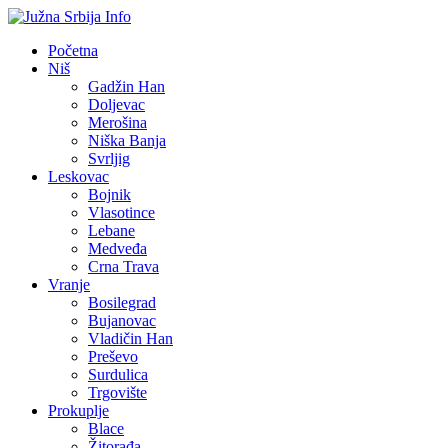
Početna
Niš
Gadžin Han
Doljevac
Merošina
Niška Banja
Svrljig
Leskovac
Bojnik
Vlasotince
Lebane
Medveđa
Crna Trava
Vranje
Bosilegrad
Bujanovac
Vladičin Han
Preševo
Surdulica
Trgovište
Prokuplje
Blace
Žitorađa