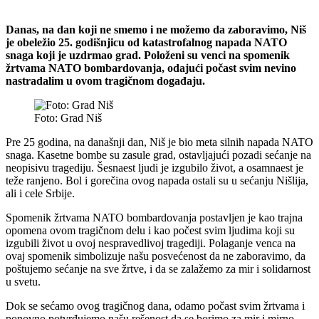
Danas, na dan koji ne smemo i ne možemo da zaboravimo, Niš
je obeležio 25. godišnjicu od katastrofalnog napada NATO
snaga koji je uzdrmao grad. Položeni su venci na spomenik
žrtvama NATO bombardovanja, odajući počast svim nevino
nastradalim u ovom tragičnom događaju.
Foto: Grad Niš
Pre 25 godina, na današnji dan, Niš je bio meta silnih napada NATO
snaga. Kasetne bombe su zasule grad, ostavljajući pozadi sećanje na
neopisivu tragediju. Šesnaest ljudi je izgubilo život, a osamnaest je
teže ranjeno. Bol i gorečina ovog napada ostali su u sećanju Nišlija,
ali i cele Srbije.
Spomenik žrtvama NATO bombardovanja postavljen je kao trajna
opomena ovom tragičnom delu i kao počest svim ljudima koji su
izgubili život u ovoj nespravedlivoj tragediji. Polaganje venca na
ovaj spomenik simbolizuje našu posvećenost da ne zaboravimo, da
poštujemo sećanje na sve žrtve, i da se zalažemo za mir i solidarnost
u svetu.
Dok se sećamo ovog tragičnog dana, odamo počast svim žrtvama i
ponovno potvrđujemo našu rešenost da se borimo za mir i mirno