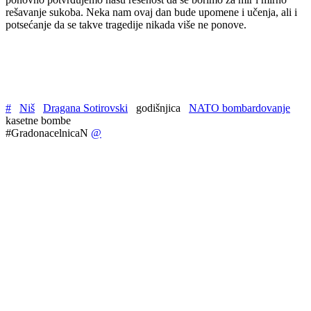
rešavanje sukoba. Neka nam ovaj dan bude upomene i učenja, ali i
potsećanje da se takve tragedije nikada više ne ponove.
#
Niš
Dragana Sotirovski
godišnjica
NATO bombardovanje
kasetne bombe
#GradonacelnicaN
@