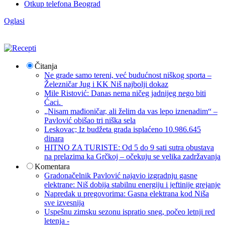
Otkup telefona Beograd
Oglasi
Čitanja
Ne grade samo tereni, već budućnost niškog sporta –
Železničar Jug i KK Niš najbolji dokaz
Mile Ristović: Danas nema ničeg jadnijeg nego biti
Ćaci.
„Nisam mađioničar, ali želim da vas lepo iznenadim“ –
Pavlović obišao tri niška sela
Leskovac; Iz budžeta grada isplaćeno 10.986.645
dinara
HITNO ZA TURISTE: Od 5 do 9 sati sutra obustava
na prelazima ka Grčkoj – očekuju se velika zadržavanja
Komentara
Gradonačelnik Pavlović najavio izgradnju gasne
elektrane: Niš dobija stabilnu energiju i jeftinije grejanje
Napredak u pregovorima: Gasna elektrana kod Niša
sve izvesnija
Uspešnu zimsku sezonu ispratio sneg, počeo letnji red
letenja -