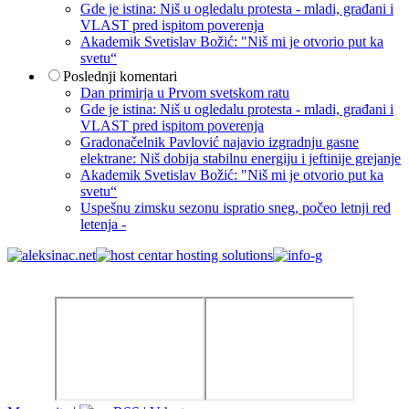
Gde je istina: Niš u ogledalu protesta - mladi, građani i
VLAST pred ispitom poverenja
Akademik Svetislav Božić: "Niš mi je otvorio put ka
svetu“
Poslednji komentari
Dan primirja u Prvom svetskom ratu
Gde je istina: Niš u ogledalu protesta - mladi, građani i
VLAST pred ispitom poverenja
Gradonačelnik Pavlović najavio izgradnju gasne
elektrane: Niš dobija stabilnu energiju i jeftinije grejanje
Akademik Svetislav Božić: "Niš mi je otvorio put ka
svetu“
Uspešnu zimsku sezonu ispratio sneg, počeo letnji red
letenja -