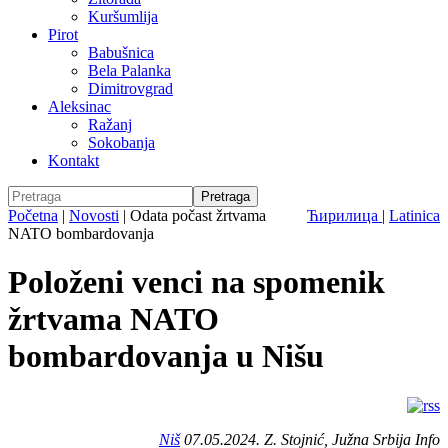
Kuršumlija
Pirot
Babušnica
Bela Palanka
Dimitrovgrad
Aleksinac
Ražanj
Sokobanja
Kontakt
Početna
|
Novosti
|
Odata počast žrtvama
Ћирилица
|
Latinica
NATO bombardovanja
Položeni venci na spomenik
žrtvama NATO
bombardovanja u Nišu
Niš
07.05.2024. Z. Stojnić, Južna Srbija Info