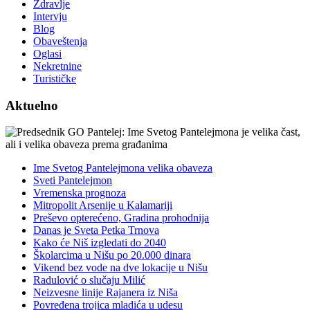
Zdravlje
Intervju
Blog
Obaveštenja
Oglasi
Nekretnine
Turističke
Aktuelno
Ime Svetog Pantelejmona velika obaveza
Sveti Pantelejmon
Vremenska prognoza
Mitropolit Arsenije u Kalamariji
Preševo opterećeno, Gradina prohodnija
Danas je Sveta Petka Trnova
Kako će Niš izgledati do 2040
Školarcima u Nišu po 20.000 dinara
Vikend bez vode na dve lokacije u Nišu
Radulović o slučaju Milić
Neizvesne linije Rajanera iz Niša
Povređena trojica mladića u udesu