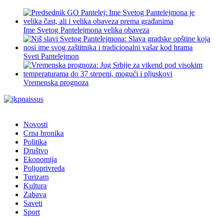
Ime Svetog Pantelejmona velika obaveza
Sveti Pantelejmon
Vremenska prognoza
Novosti
Crna hronika
Politika
Društvo
Ekonomija
Poljoprivreda
Turizam
Kultura
Zabava
Saveti
Sport