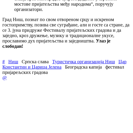
мостове пријатељства међу народима“, поручују
организатори.
Град Ниш, познат по свом отвореном срцу и искреном
гостопримству, позива све суграђане, али и госте са стране, да
се 3. јуна придруже Фестивалу пријатељских градова и да
заједно, кроз дружење, музику и традиционалне укусе,
прославимо дух пријатељства и заједништва.
Улаз је
слободан!
#
Ниш
Српска слава
Туристичка организација Ниш
Цар
Константин и Царица Јелена
Београдска капија
фестивал
пријарељских градова
@