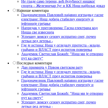
Не граде само терени, већ будућност нишког
спорта – Железничар Југ и КК Ниш најбољи доказ
Највише коментара
Градоначелник Павловић најавио изградњу гасне
електране: Ниш добија стабилну енергију и
јефтиније грејање
Напредак у преговорима: Гасна електрана код
Ниша све извеснија
Успешну зимску сезону испратио снег, почео
летњи ред летења -
Где је истина: Ниш у огледалу протеста - млади,
грађани и ВЛАСТ пред испитом поверења
Академик Светислав Божић: "Ниш ми је отворио
пут ка свету“
Последњи коментари
Дан примирја у Првом светском рату
Где је истина: Ниш у огледалу протеста - млади,
грађани и ВЛАСТ пред испитом поверења
Градоначелник Павловић најавио изградњу гасне
електране: Ниш добија стабилну енергију и
јефтиније грејање
Академик Светислав Божић: "Ниш ми је отворио
пут ка свету“
Успешну зимску сезону испратио снег, почео
летњи ред летења -