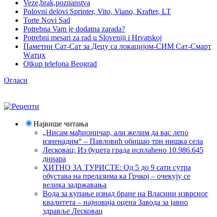
Veze,brak,poznanstva
Polovni delovi Sprinter, Vito, Viano, Krafter, LT
Torte Novi Sad
Potrebna Vam je dodatna zarada?
Potrebni mesari za rad u Sloveniji i Hrvatskoj
Паметни Сат-Сат за Децу са локацијом-СИМ Сат-Смарт
Wатцх
Otkup telefona Beograd
Огласи
Највише читања
„Нисам мађионичар, али желим да вас лепо
изненадим“ – Павловић обишао три нишка села
Лесковац; Из буџета града исплаћено 10.986.645
динара
ХИТНО ЗА ТУРИСТЕ: Од 5 до 9 сати сутра
обустава на прелазима ка Грчкој – очекују се
велика задржавања
Вода за купање изнад бране на Власини изврсног
квалитета – најновија оцена Завода за јавно
здравље Лесковац