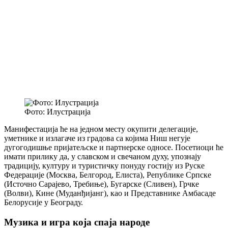
Фото: Илустрација
Манифестација ће на једном месту окупити делегације,
уметнике и излагаче из градова са којима Ниш негује
дугогодишње пријатељске и партнерске односе. Посетиоци ће
имати прилику да, у славском и свечаном духу, упознају
традицију, културу и туристичку понуду гостију из Руске
Федерације (Москва, Белгород, Елиста), Републике Српске
(Источно Сарајево, Требиње), Бугарске (Сливен), Грчке
(Волви), Кине (Муданђијанг), као и Представнике Амбасаде
Белорусије у Београду.
Музика и игра која спаја народе