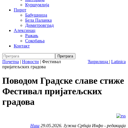
Куршумлија
Пирот
Бабушница
Бела Паланка
Димитровград
Алексинац
Ражањ
Сокобања
Контакт
Почетна
|
Новости
|
Фестивал
Ћирилица
|
Latinica
пријатељских градова
Поводом Градске славе стиже
Фестивал пријатељских
градова
Ниш
29.05.2026. Јужна Србија Инфо - редакција