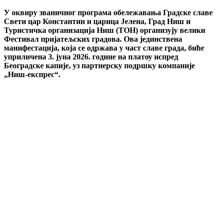
У оквиру званичног програма обележавања Градске славе
Свети цар Константин и царица Јелена, Град Ниш и
Туристичка организација Ниш (ТОН) организују велики
Фестивал пријатељских градова. Ова јединствена
манифестација, која се одржава у част славе града, биће
уприличена 3. јуна 2026. године на платоу испред
Београдске капије, уз партнерску подршку компаније
„Ниш-експрес“.