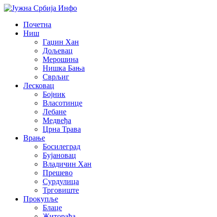
Почетна
Ниш
Гаџин Хан
Дољевац
Мерошина
Нишка Бања
Сврљиг
Лесковац
Бојник
Власотинце
Лебане
Медвеђа
Црна Трава
Врање
Босилеград
Бујановац
Владичин Хан
Прешево
Сурдулица
Трговиште
Прокупље
Блаце
Житорађа