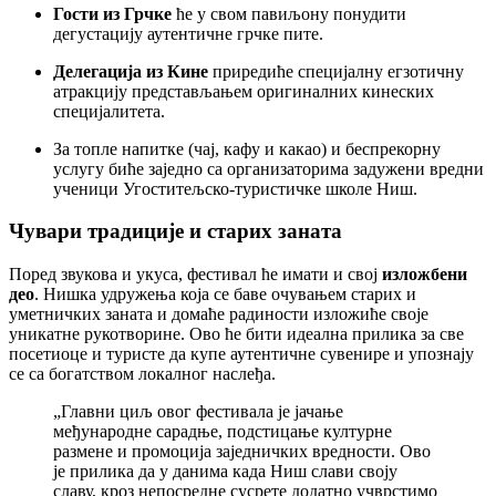
Гости из Грчке
ће у свом павиљону понудити
дегустацију аутентичне грчке пите.
Делегација из Кине
приредиће специјалну егзотичну
атракцију представљањем оригиналних кинеских
специјалитета.
За топле напитке (чај, кафу и какао) и беспрекорну
услугу биће заједно са организаторима задужени вредни
ученици Угоститељско-туристичке школе Ниш.
Чувари традиције и старих заната
Поред звукова и укуса, фестивал ће имати и свој
изложбени
део
. Нишка удружења која се баве очувањем старих и
уметничких заната и домаће радиности изложиће своје
уникатне рукотворине. Ово ће бити идеална прилика за све
посетиоце и туристе да купе аутентичне сувенире и упознају
се са богатством локалног наслеђа.
„Главни циљ овог фестивала је јачање
међународне сарадње, подстицање културне
размене и промоција заједничких вредности. Ово
је прилика да у данима када Ниш слави своју
славу, кроз непосредне сусрете додатно учврстимо