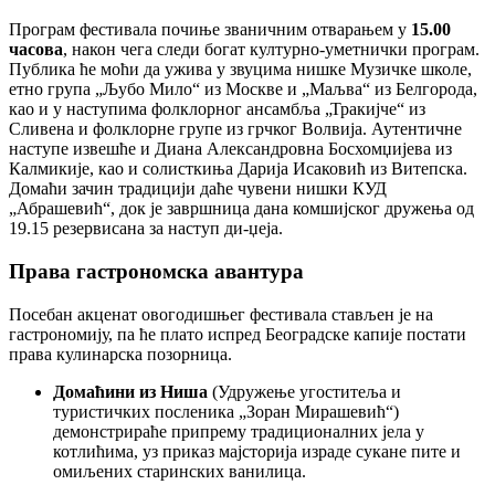
Програм фестивала почиње званичним отварањем у
15.00
часова
, након чега следи богат културно-уметнички програм.
Публика ће моћи да ужива у звуцима нишке Музичке школе,
етно група „Љубо Мило“ из Москве и „Маљва“ из Белгорода,
као и у наступима фолклорног ансамбља „Тракијче“ из
Сливена и фолклорне групе из грчког Волвија. Аутентичне
наступе извешће и Диана Александровна Босхомџијева из
Калмикије, као и солисткиња Дарија Исаковић из Витепска.
Домаћи зачин традицији даће чувени нишки КУД
„Абрашевић“, док је завршница дана комшијског дружења од
19.15 резервисана за наступ ди-џеја.
Права гастрономска авантура
Посебан акценат овогодишњег фестивала стављен је на
гастрономију, па ће плато испред Београдске капије постати
права кулинарска позорница.
Домаћини из Ниша
(Удружење угоститеља и
туристичких посленика „Зоран Мирашевић“)
демонстрираће припрему традиционалних јела у
котлићима, уз приказ мајсторија израде сукане пите и
омиљених старинских ванилица.