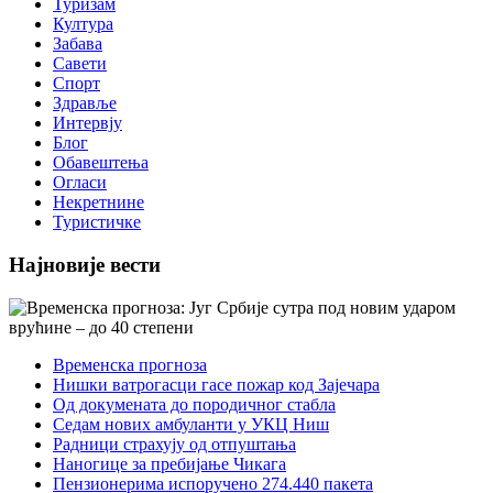
Туризам
Култура
Забава
Савети
Спорт
Здравље
Интервју
Блог
Обавештења
Огласи
Некретнине
Туристичке
Најновије вести
Временска прогноза
Нишки ватрогасци гасе пожар код Зајечара
Од докумената до породичног стабла
Седам нових амбуланти у УКЦ Ниш
Радници страхују од отпуштања
Наногице за пребијање Чикага
Пензионерима испоручено 274.440 пакета