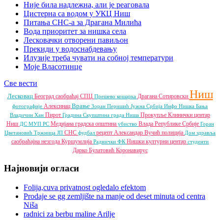
Није била надлежна, али је реаговала
Цистерна са водом у УКЦ Ниш
Питања СНС-а за Драгана Милића
Вода приоритет за нишка села
Лесковачки отворени павиљон
Прекиди у водоснабдевању
Илузије треба чувати на собној температури
Моје Власотинце
Све вести
Ниш
Лесковац
Београд
саобраћај
СПЦ
Драгана Сотировски
Прешево
кошарка
Врање
Алексинац
фотографије
Зоран Перишић
Јужна Србија Инфо
Нишка Бања
Пирот
Прокупље
Клинички центар
Владичин Хан
Градина
Скупштина града Ниша
Ниш
Медијана градска општина
Влада Републике Србије
ДС
МУП РС
убиство
Горан
СНС
рецепт
Александар Вучић
полиција
Цветановић
Тржница ЈП
фудбал
Дом здравља
саобраћајна незгода
Куршумлија
Нишки културни центар
Раднички ФК
студенти
Дарко Булатовић
Коронавирус
Најновији огласи
Folija,cuva privatnost ogledalo efektom
Prodaje se gg zemljište na manje od deset minuta od centra
Niša
radnici za berbu maline Arilje