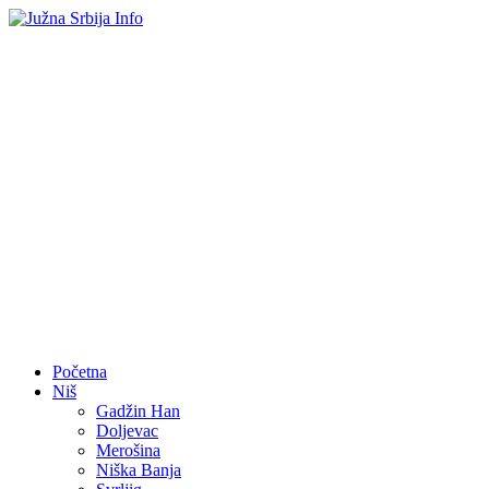
Početna
Niš
Gadžin Han
Doljevac
Merošina
Niška Banja