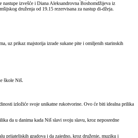
čne nastupe izvešće i Diana Aleksandrovna Boshomdžijeva iz
omšijskog druženja od 19.15 rezervisana za nastup di-džeja.
a, uz prikaz majstorija izrade sukane pite i omiljenih starinskih
ke škole Niš.
nosti izložiće svoje unikatne rukotvorine. Ovo će biti idealna prilika
rilika da u danima kada Niš slavi svoju slavu, kroz neposredne
lu prijateljskih gradova i da zajedno, kroz druženje, muziku i