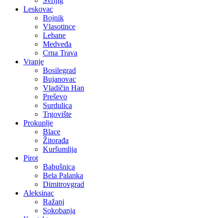
Svrljig
Leskovac
Bojnik
Vlasotince
Lebane
Medveđa
Crna Trava
Vranje
Bosilegrad
Bujanovac
Vladičin Han
Preševo
Surdulica
Trgovište
Prokuplje
Blace
Žitorađa
Kuršumlija
Pirot
Babušnica
Bela Palanka
Dimitrovgrad
Aleksinac
Ražanj
Sokobanja