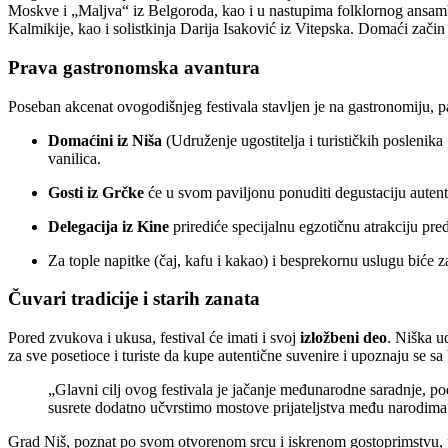
Moskve i „Maljva“ iz Belgoroda, kao i u nastupima folklornog ansamb
Kalmikije, kao i solistkinja Darija Isaković iz Vitepska. Domaći zači
Prava gastronomska avantura
Poseban akcenat ovogodišnjeg festivala stavljen je na gastronomiju, p
Domaćini iz Niša
(Udruženje ugostitelja i turističkih poslenika
vanilica.
Gosti iz Grčke
će u svom paviljonu ponuditi degustaciju autent
Delegacija iz Kine
prirediće specijalnu egzotičnu atrakciju pred
Za tople napitke (čaj, kafu i kakao) i besprekornu uslugu biće z
Čuvari tradicije i starih zanata
Pored zvukova i ukusa, festival će imati i svoj
izložbeni deo
. Niška u
za sve posetioce i turiste da kupe autentične suvenire i upoznaju se s
„Glavni cilj ovog festivala je jačanje međunarodne saradnje, po
susrete dodatno učvrstimo mostove prijateljstva među narodima“
Grad Niš, poznat po svom otvorenom srcu i iskrenom gostoprimstvu, pozi