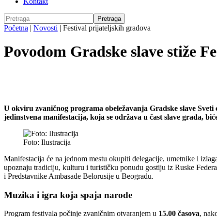
Kontakt
Početna
|
Novosti
|
Festival prijateljskih gradova
Povodom Gradske slave stiže Fes
U okviru zvaničnog programa obeležavanja Gradske slave Sveti car
jedinstvena manifestacija, koja se održava u čast slave grada, b
Foto: Ilustracija
Manifestacija će na jednom mestu okupiti delegacije, umetnike i izlag
upoznaju tradiciju, kulturu i turističku ponudu gostiju iz Ruske Fede
i Predstavnike Ambasade Belorusije u Beogradu.
Muzika i igra koja spaja narode
Program festivala počinje zvaničnim otvaranjem u
15.00 časova
, nak