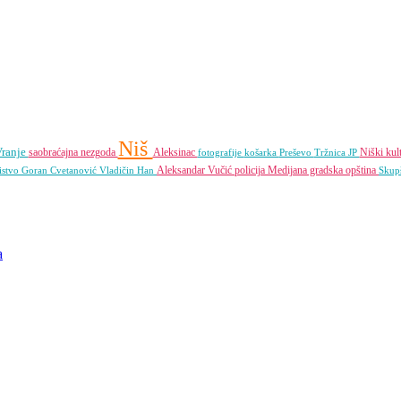
Niš
ranje
saobraćajna nezgoda
Aleksinac
Niški kul
fotografije
košarka
Preševo
Tržnica JP
Aleksandar Vučić
policija
Medijana gradska opština
istvo
Goran Cvetanović
Vladičin Han
Skupš
a