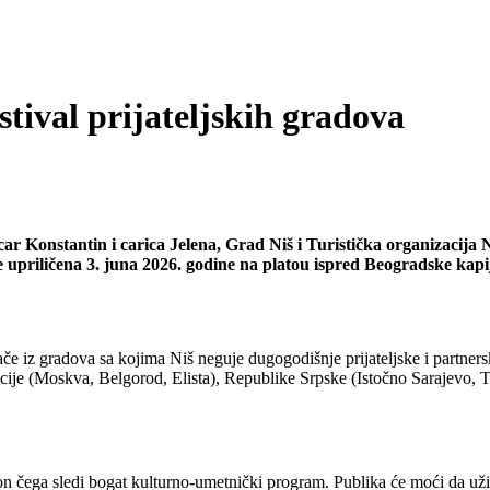
tival prijateljskih gradova
 Konstantin i carica Jelena, Grad Niš i Turistička organizacija N
iće upriličena 3. juna 2026. godine na platou ispred Beogradske ka
ače iz gradova sa kojima Niš neguje dugogodišnje prijateljske i partner
racije (Moskva, Belgorod, Elista), Republike Srpske (Istočno Sarajevo,
on čega sledi bogat kulturno-umetnički program. Publika će moći da už