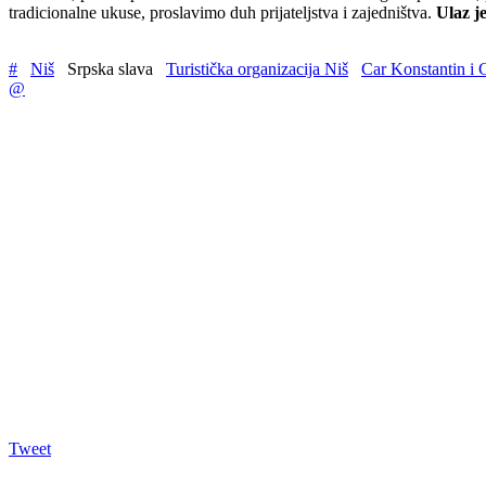
tradicionalne ukuse, proslavimo duh prijateljstva i zajedništva.
Ulaz j
#
Niš
Srpska slava
Turistička organizacija Niš
Car Konstantin i 
@
Tweet