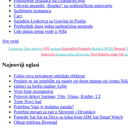
Polomljene prskalice na Gradskom trgu
Crkveni ansambl „Branko“ na pokloničkom putovanju
Suzbijanje komaraca
Ćaci
Saradnja Leskovca sa Gravina in Puglia
Prethodnih dana jedna saobraćajna nezgoda
Gde danas nema vode u Nišu
Sve vesti
Leskovac
V
SNS
Kuršumlija
Prokuplje
Beograd
Dom zdravlja
studenti
Radnički FK
DS
Sotirovski
Pirot
Klinički centar Niš
Gradina
Južna Srbija Info
ub
Najnoviji oglasi
Folija,cuva privatnost ogledalo efektom
Prodaje se gg zemljište na manje od deset minuta od centra Niš
radnici za berbu maline Arilje
Veze,brak,poznanstva
Polovni delovi Sprinter, Vito, Viano, Krafter, LT
Torte Novi Sad
Potrebna Vam je dodatna zarada?
Potrebni mesari za rad u Sloveniji i Hrvatskoj
Pametni Sat-Sat za Decu sa lokacijom-SIM Sat-Smart Watch
Otkup telefona Beograd