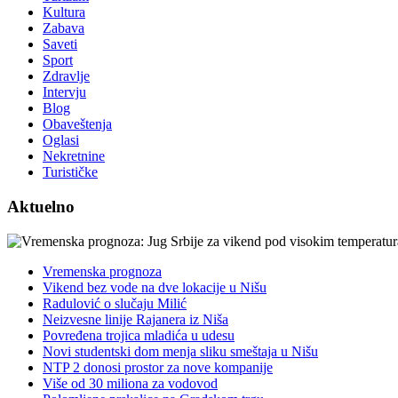
Kultura
Zabava
Saveti
Sport
Zdravlje
Intervju
Blog
Obaveštenja
Oglasi
Nekretnine
Turističke
Aktuelno
Vremenska prognoza
Vikend bez vode na dve lokacije u Nišu
Radulović o slučaju Milić
Neizvesne linije Rajanera iz Niša
Povređena trojica mladića u udesu
Novi studentski dom menja sliku smeštaja u Nišu
NTP 2 donosi prostor za nove kompanije
Više od 30 miliona za vodovod