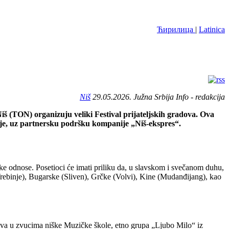
Ћирилица
|
Latinica
Niš
29.05.2026. Južna Srbija Info - redakcija
iš (TON) organizuju veliki Festival prijateljskih gradova. Ova
pije, uz partnersku podršku kompanije „Niš-ekspres“.
ske odnose. Posetioci će imati priliku da, u slavskom i svečanom duhu,
 Trebinje), Bugarske (Sliven), Grčke (Volvi), Kine (Mudanđijang), kao
iva u zvucima niške Muzičke škole, etno grupa „Ljubo Milo“ iz