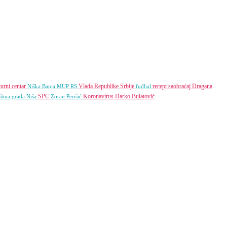
turni centar
Vlada Republike Srbije
recept
saobraćaj
Dragana
Niška Banja
MUP RS
fudbal
SPC
Koronavirus
Darko Bulatović
tina grada Niša
Zoran Perišić