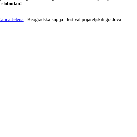
e slobodan!
Carica Jelena
Beogradska kapija
festival prijareljskih gradova