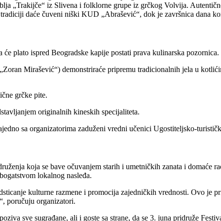
lja „Trakijče“ iz Slivena i folklorne grupe iz grčkog Volvija. Autenti
n tradiciji daće čuveni niški KUD „Abrašević“, dok je završnica dana k
a će plato ispred Beogradske kapije postati prava kulinarska pozornica.
 „Zoran Mirašević“) demonstriraće pripremu tradicionalnih jela u kotlićim
ične grčke pite.
stavljanjem originalnih kineskih specijaliteta.
ajedno sa organizatorima zaduženi vredni učenici Ugostiteljsko-turistič
druženja koja se bave očuvanjem starih i umetničkih zanata i domaće radi
a bogatstvom lokalnog nasleđa.
dsticanje kulturne razmene i promocija zajedničkih vrednosti. Ovo je p
, poručuju organizatori.
va sve sugrađane, ali i goste sa strane, da se 3. juna pridruže Festiva