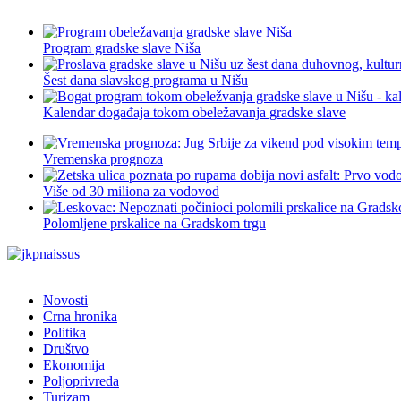
Program gradske slave Niša
Šest dana slavskog programa u Nišu
Kalendar događaja tokom obeležavanja gradske slave
Vremenska prognoza
Više od 30 miliona za vodovod
Polomljene prskalice na Gradskom trgu
Novosti
Crna hronika
Politika
Društvo
Ekonomija
Poljoprivreda
Turizam