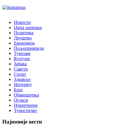
Новости
Црна хроника
Политика
Друштво
Економија
Пољопривреда
Туризам
Култура
Забава
Савети
Спорт
Здравље
Интервју
Блог
Обавештења
Огласи
Некретнине
Туристичке
Најновије вести