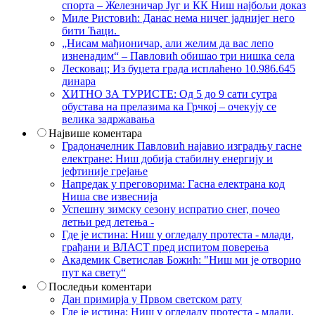
спорта – Железничар Југ и КК Ниш најбољи доказ
Миле Ристовић: Данас нема ничег јаднијег него
бити Ћаци.
„Нисам мађионичар, али желим да вас лепо
изненадим“ – Павловић обишао три нишка села
Лесковац; Из буџета града исплаћено 10.986.645
динара
ХИТНО ЗА ТУРИСТЕ: Од 5 до 9 сати сутра
обустава на прелазима ка Грчкој – очекују се
велика задржавања
Највише коментара
Градоначелник Павловић најавио изградњу гасне
електране: Ниш добија стабилну енергију и
јефтиније грејање
Напредак у преговорима: Гасна електрана код
Ниша све извеснија
Успешну зимску сезону испратио снег, почео
летњи ред летења -
Где је истина: Ниш у огледалу протеста - млади,
грађани и ВЛАСТ пред испитом поверења
Академик Светислав Божић: "Ниш ми је отворио
пут ка свету“
Последњи коментари
Дан примирја у Првом светском рату
Где је истина: Ниш у огледалу протеста - млади,