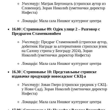
Учествују:
Матјаж Бертонцељ (стрипски аутор из
Словеније), Зоран Николић (уметнички директор
Нифеста)
Локација:
Мала сала Нишког културног центра
16.00
|
Стриповање 09: Одјек улице 2 – Разговор с
Предрагом Стаменковићем
Учествују:
Предраг Стаменковић (стрипски аутор,
добитник Награде за алтернативни стрипски језик
на Салону стрипа у Београду 2024), Зоран
Николић (уметнички директор Нифеста)
Локација:
Мала сала Нишког културног центра
16.30
|
Стриповање 10: Представљање стрипске
издавачке продукције новосадског СКЦ-а
Учествују:
Јован Гверо (стрипски уредник у СКЦ-
у Нови Сад), Зоран Николић (уметнички директор
Нифеста)
Локација:
Мала сала Нишког културног центра