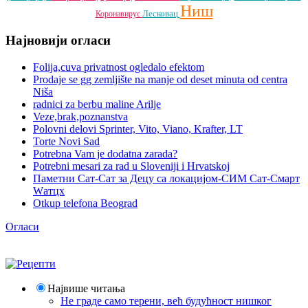
Ниш
Лесковац
Коронавирус
Најновији огласи
Folija,cuva privatnost ogledalo efektom
Prodaje se gg zemljište na manje od deset minuta od centra
Niša
radnici za berbu maline Arilje
Veze,brak,poznanstva
Polovni delovi Sprinter, Vito, Viano, Krafter, LT
Torte Novi Sad
Potrebna Vam je dodatna zarada?
Potrebni mesari za rad u Sloveniji i Hrvatskoj
Паметни Сат-Сат за Децу са локацијом-СИМ Сат-Смарт
Wатцх
Otkup telefona Beograd
Огласи
Највише читања
Не граде само терени, већ будућност нишког