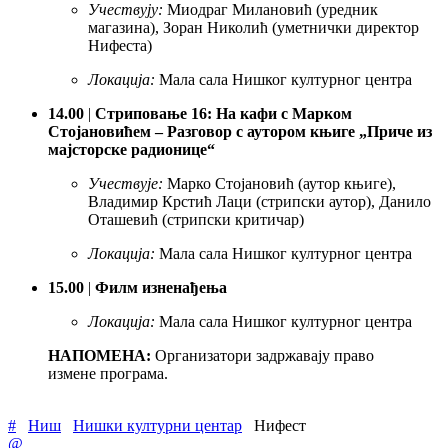
Учествују:
Миодраг Милановић (уредник
магазина), Зоран Николић (уметнички директор
Нифеста)
Локација:
Мала сала Нишког културног центра
14.00
|
Стриповање 16: На кафи с Марком
Стојановићем – Разговор с аутором књиге „Приче из
мајсторске радионице“
Учествује:
Марко Стојановић (аутор књиге),
Владимир Крстић Лаци (стрипски аутор), Данило
Оташевић (стрипски критичар)
Локација:
Мала сала Нишког културног центра
15.00
|
Филм изненађења
Локација:
Мала сала Нишког културног центра
НАПОМЕНА:
Организатори задржавају право
измене програма.
#
Ниш
Нишки културни центар
Нифест
@