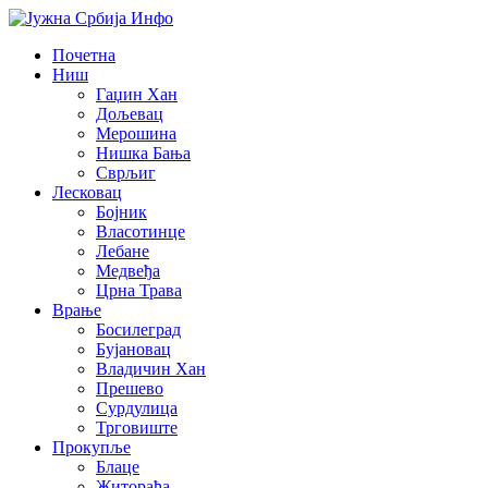
Почетна
Ниш
Гаџин Хан
Дољевац
Мерошина
Нишка Бања
Сврљиг
Лесковац
Бојник
Власотинце
Лебане
Медвеђа
Црна Трава
Врање
Босилеград
Бујановац
Владичин Хан
Прешево
Сурдулица
Трговиште
Прокупље
Блаце
Житорађа