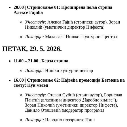
20.00
|
Стриповање 01: Проширена поља стрипа
Алексе Гајића
Учествују:
Алекса Гајић (стрипски аутор), Зоран
Николић (уметнички директор Нифеста)
Локација:
Мала сала Нишког културног центра
ПЕТАК, 29. 5. 2026.
11.00 – 21.00
|
Берза стрипа
Локација:
Нишки културни центар
16.00
|
Стриповање 02: Највећа промоција Бетмена на
свету: Пун месец
Учествују:
Стеван Субић (стрип аутор), Борислав
Пантић (власник и директор „Чаробне књиге”),
Зоран Николић (уметнички директор Нифеста),
Данило Оташевић (модератор програма)
Локација:
Народно позориште Ниш