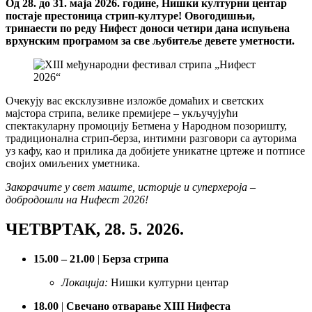
Од 28. до 31. маја 2026. године, Нишки културни центар
постаје престоница стрип-културе! Овогодишњи,
тринаести по реду Нифест доноси четири дана испуњена
врхунским програмом за све љубитеље девете уметности.
Очекују вас ексклузивне изложбе домаћих и светских
мајстора стрипа, велике премијере – укључујући
спектакуларну промоцију Бетмена у Народном позоришту,
традиционална стрип-берза, интимни разговори са ауторима
уз кафу, као и прилика да добијете уникатне цртеже и потписе
својих омиљених уметника.
Закорачите у свет маште, историје и суперхероја –
добродошли на Нифест 2026!
ЧЕТВРТАК, 28. 5. 2026.
15.00 – 21.00
|
Берза стрипа
Локација:
Нишки културни центар
18.00
|
Свечано отварање XIII Нифеста