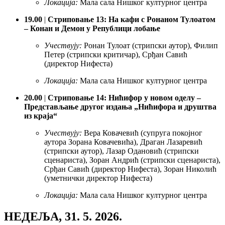
Локација:
Мала сала Нишког културног центра
19.00
|
Стриповање 13: На кафи с Ронаном Тулоатом
– Конан и Демон у Републици лобање
Учествују:
Ронан Тулоат (стрипски аутор), Филип
Петер (стрипски критичар), Срђан Савић
(директор Нифеста)
Локација:
Мала сала Нишког културног центра
20.00
|
Стриповање 14: Нићифор у новом оделу –
Представљање другог издања „Нићифора и друштва
из краја“
Учествују:
Вера Ковачевић (супруга покојног
аутора Зорана Ковачевића), Драган Лазаревић
(стрипски аутор), Лазар Одановић (стрипски
сценариста), Зоран Андрић (стрипски сценариста),
Срђан Савић (директор Нифеста), Зоран Николић
(уметнички директор Нифеста)
Локација:
Мала сала Нишког културног центра
НЕДЕЉА, 31. 5. 2026.