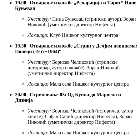
19.00
|
Отварање изложбе „Репарација и Тарот“ Нине
Буњевац
Учествују:
Нина Буњевац (стрипски аутор), Зоран
Николић (уметнички директор Нифеста)
Локација:
Клуб Нишког културног центра
19.30
|
Отварање изложбе „Стрип у Дечјим новинама:
Почеци (1957−1964)“
Учествују:
Борисав Челиковић (стрипски
историчар, аутор изложбе), Зоран Николић
(уметнички директор Нифеста)
Локација:
Мала сала Нишког културног центра
20.00
|
Стриповање 03: Од Буина до Марвела и
Дизнија
Учествују:
Борисав Челиковић (историчар, аутор
књиге), Срђан Савић (директор Нифеста), Зоран
Николић (уметнички директор Нифеста)
Локација:
Мала сала Нишког културног центра