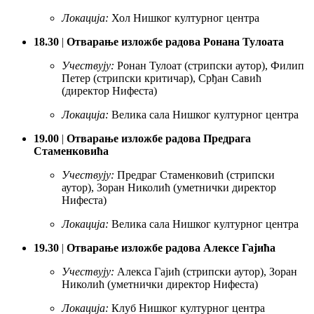
Локација:
Хол Нишког културног центра
18.30
|
Отварање изложбе радова Ронана Тулоата
Учествују:
Ронан Тулоат (стрипски аутор), Филип
Петер (стрипски критичар), Срђан Савић
(директор Нифеста)
Локација:
Велика сала Нишког културног центра
19.00
|
Отварање изложбе радова Предрага
Стаменковића
Учествују:
Предраг Стаменковић (стрипски
аутор), Зоран Николић (уметнички директор
Нифеста)
Локација:
Велика сала Нишког културног центра
19.30
|
Отварање изложбе радова Алексе Гајића
Учествују:
Алекса Гајић (стрипски аутор), Зоран
Николић (уметнички директор Нифеста)
Локација:
Клуб Нишког културног центра