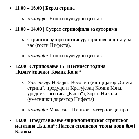
11.00 – 16.00
|
Берза стрипа
Локација:
Нишки културни центар
11.00 – 14.00
|
Сусрет стрипофила sa ауторима
Стрипски аутори потписују стрипове и цртају за
вас (гости Нифеста).
Локација:
Нишки културни центар
12.00
|
Стриповање 15: Шеснаест година
„Крагујевачког Комик Кона“
Учествују:
Небојша Весовић (иницијатор „Света
стрипа“, продуцент Крагујевац Комик Кона,
уредник часописа „Киша“), Зоран Николић
(уметнички директор Нифеста)
Локација:
Мала сала Нишког културног центра
13.00
|
Представљање енциклопедијског стрипског
магазина „Балон“: Насред стрипског трона нови број
Балона