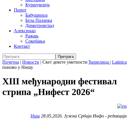
Куршумлија
Пирот
Бабушница
Бела Паланка
Димитровград
Алексинац
Ражањ
Сокобања
Контакт
Почетна
|
Новости
|
Свет девете уметности
Ћирилица
|
Latinica
поново у Нишу
XIII међународни фестивал
стрипа „Нифест 2026“
Ниш
28.05.2026. Јужна Србија Инфо - редакција