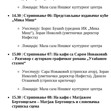
Локација:
Мала сала Нишког културног центра
14.30
|
Стриповање 06: Представљање издавачке куће
„Мика Миш“
Учествују:
Борис Бушић (уредник ИК „Мика
Миш“), Зоран Николић (уметнички директор
Нифеста)
Локација:
Мала сала Нишког културног центра
15.00
|
Стриповање 07: На кафи са Саром Новаковић
– Разговор с ауторком графичког романа „Утабаном
стазом“
Учествују:
Сара Новаковић (стрипски атор), Зоран
Николић (уметнички директор Нифеста), Данило
Оташевић (стрипски критичар)
Локација:
Мала сала Нишког културног центра
15.30
|
Стриповање 08: На кафи с Матјажом
Бертонцељем – Матјаж Бертонцељ и словеначка
стрипска сцена