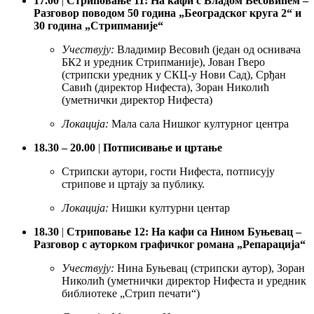
17.00
|
Стриповање 11: На кафи с Владом Весовићем –
Разговор поводом 50 година „Београдског круга 2“ и
30 година „Стрипманије“
Учествују:
Владимир Весовић (један од оснивача
БК2 и уредник Стрипманије), Јован Гверо
(стрипски уредник у СКЦ-у Нови Сад), Срђан
Савић (директор Нифеста), Зоран Николић
(уметнички директор Нифеста)
Локација:
Мала сала Нишког културног центра
18.30 – 20.00
|
Потписивање и цртање
Стрипски аутори, гости Нифеста, потписују
стрипове и цртају за публику.
Локација:
Нишки културни центар
18.30
|
Стриповање 12: На кафи са Нином Буњевац –
Разговор с ауторком графичког романа „Репарација“
Учествују:
Нина Буњевац (стрипски аутор), Зоран
Николић (уметнички директор Нифеста и уредник
библиотеке „Стрип печати“)