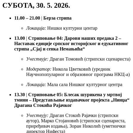
СУБОТА, 30. 5. 2026.
11.00 – 21.00
|
Берза стрипа
Локација:
Нишки културни центар
13.00
|
Стриповање 04: Дарови наших предака 2 –
Наставак едиције српског историјског и едукативног
стрипа „Сјај и сенка Немањића“
Учествује:
Драган Томовић (стрипски сценариста)
Модератор:
Никола Цветковић (уредник
Научнопопуларног и образовног програма НКЦ-а)
Локација:
Мала сала Нишког културног центра
13.30
|
Стриповање 05: Блесак шурикена у мртвој
тмини – Представљање издавачког пројекта „Нинџа“
Драгана Стокића Рајачког
Учествују:
Драган Стокић Рајачки (стрипски
аутор), Марко Стојановић (стрипски сценариста,
приређивач издања), Зоран Николић (уметнички
директор Нифеста)