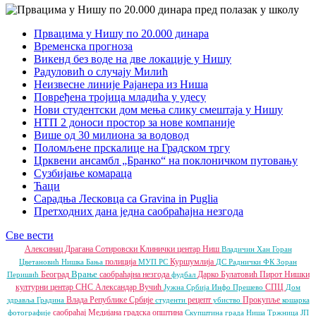
Првацима у Нишу по 20.000 динара
Временска прогноза
Викенд без воде на две локације у Нишу
Радуловић о случају Милић
Неизвесне линије Рајанера из Ниша
Повређена тројица младића у удесу
Нови студентски дом мења слику смештаја у Нишу
НТП 2 доноси простор за нове компаније
Више од 30 милиона за водовод
Поломљене прскалице на Градском тргу
Црквени ансамбл „Бранко“ на поклоничком путовању
Сузбијање комараца
Ћаци
Сарадња Лесковца са Gravina in Puglia
Претходних дана једна саобраћајна незгода
Све вести
Алексинац
Драгана Сотировски
Клинички центар Ниш
Владичин Хан
Горан
полиција
Куршумлија
Цветановић
Нишка Бања
МУП РС
ДС
Раднички ФК
Зоран
Врање
Београд
саобраћајна незгода
Дарко Булатовић
Пирот
Нишки
Перишић
фудбал
културни центар
СНС
Александар Вучић
СПЦ
Јужна Србија Инфо
Прешево
Дом
Влада Републике Србије
рецепт
Прокупље
здравља
Градина
студенти
убиство
кошарка
саобраћај
Медијана градска општина
фотографије
Скупштина града Ниша
Тржница ЈП