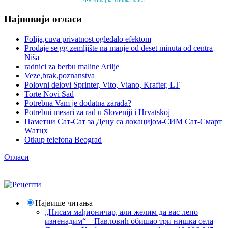
ФК
кошарка
Нишка Бања
Најновији огласи
Folija,cuva privatnost ogledalo efektom
Prodaje se gg zemljište na manje od deset minuta od centra
Niša
radnici za berbu maline Arilje
Veze,brak,poznanstva
Polovni delovi Sprinter, Vito, Viano, Krafter, LT
Torte Novi Sad
Potrebna Vam je dodatna zarada?
Potrebni mesari za rad u Sloveniji i Hrvatskoj
Паметни Сат-Сат за Децу са локацијом-СИМ Сат-Смарт
Wатцх
Otkup telefona Beograd
Огласи
Највише читања
„Нисам мађионичар, али желим да вас лепо
изненадим“ – Павловић обишао три нишка села