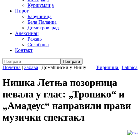
Куршумлија
Пирот
Бабушница
Бела Паланка
Димитровград
Алексинац
Ражањ
Сокобања
Контакт
Почетна
|
Забава
|
Домаћински у Нишу
Ћирилица
|
Latinica
Нишка Летња позорница
певала у глас: „Тропико“ и
„Амадеус“ направили прави
музички спектакл