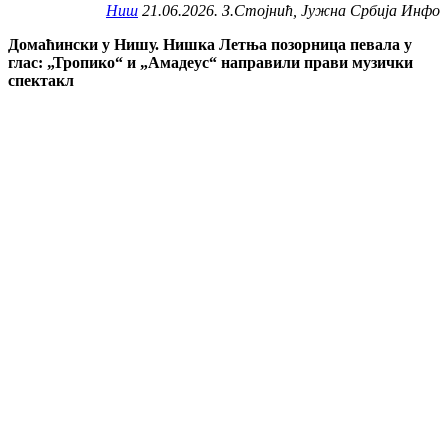
Ниш
21.06.2026. З.Стојнић, Јужна Србија Инфо
Домаћински у Нишу. Нишка Летња позорница певала у
глас: „Тропико“ и „Амадеус“ направили прави музички
спектакл