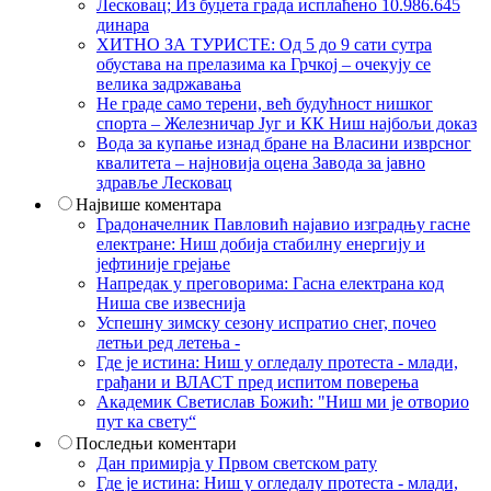
Лесковац; Из буџета града исплаћено 10.986.645
динара
ХИТНО ЗА ТУРИСТЕ: Од 5 до 9 сати сутра
обустава на прелазима ка Грчкој – очекују се
велика задржавања
Не граде само терени, већ будућност нишког
спорта – Железничар Југ и КК Ниш најбољи доказ
Вода за купање изнад бране на Власини изврсног
квалитета – најновија оцена Завода за јавно
здравље Лесковац
Највише коментара
Градоначелник Павловић најавио изградњу гасне
електране: Ниш добија стабилну енергију и
јефтиније грејање
Напредак у преговорима: Гасна електрана код
Ниша све извеснија
Успешну зимску сезону испратио снег, почео
летњи ред летења -
Где је истина: Ниш у огледалу протеста - млади,
грађани и ВЛАСТ пред испитом поверења
Академик Светислав Божић: "Ниш ми је отворио
пут ка свету“
Последњи коментари
Дан примирја у Првом светском рату
Где је истина: Ниш у огледалу протеста - млади,