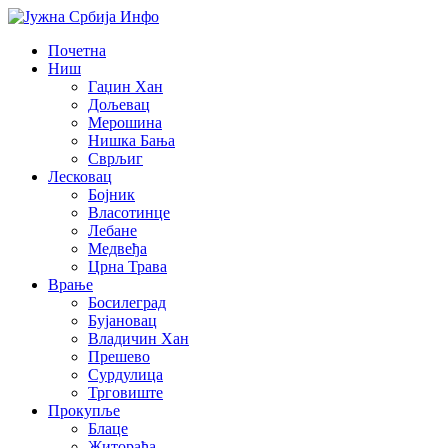
Почетна
Ниш
Гаџин Хан
Дољевац
Мерошина
Нишка Бања
Сврљиг
Лесковац
Бојник
Власотинце
Лебане
Медвеђа
Црна Трава
Врање
Босилеград
Бујановац
Владичин Хан
Прешево
Сурдулица
Трговиште
Прокупље
Блаце
Житорађа