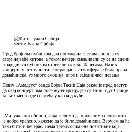
Фото: Јужна Србија
Пред бројном публиком два популарна састава спојила су
своје највеће хитове, а током вечери смењивали су се на сцени
и заједно са публиком отпевали готово 40 песама. Назив
концерта у потпуности је оправдан – атмосфера је била права
домаћинска, уз много емоција, игре и заједничког певања.
Певач „Амадеус“ бенда Бојан Тасић Џаја рекао је пред наступ
да овај концерт има посебну енергију, јер су Ниш и југ Србије
за њих место где се осећају као код куће.
„Ми јужњаци обично, када желимо да похвалимо нешто што
је добро урађено, кажемо да је било домаћински. Верујем да ће
тако бити и вечерас. Нема треме, осим оне позитивне која
долази из осећаја одговорности. Ниш нам је практично као