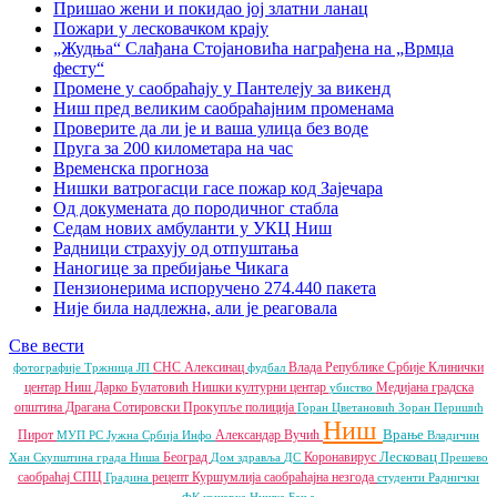
Пришао жени и покидао јој златни ланац
Пожари у лесковачком крају
„Жудња“ Слађана Стојановића награђена на „Врмџа
фесту“
Промене у саобраћају у Пантелеју за викенд
Ниш пред великим саобраћајним променама
Проверите да ли је и ваша улица без воде
Пруга за 200 километара на час
Временска прогноза
Нишки ватрогасци гасе пожар код Зајечара
Од докумената до породичног стабла
Седам нових амбуланти у УКЦ Ниш
Радници страхују од отпуштања
Наногице за пребијање Чикага
Пензионерима испоручено 274.440 пакета
Није била надлежна, али је реаговала
Све вести
СНС
Алексинац
Влада Републике Србије
Клинички
фотографије
Тржница ЈП
фудбал
центар Ниш
Дарко Булатовић
Нишки културни центар
Медијана градска
убиство
општина
Драгана Сотировски
Прокупље
полиција
Горан Цветановић
Зоран Перишић
Ниш
Врање
Пирот
Александар Вучић
МУП РС
Јужна Србија Инфо
Владичин
Лесковац
Београд
Коронавирус
Хан
Скупштина града Ниша
Дом здравља
ДС
Прешево
саобраћај
СПЦ
рецепт
Куршумлија
саобраћајна незгода
Градина
студенти
Раднички