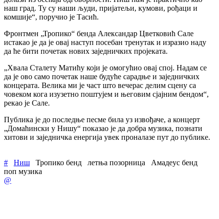
наш град. Ту су наши људи, пријатељи, кумови, рођаци и
комшије“, поручио је Тасић.
Фронтмен „Тропико“ бенда Александар Цветковић Сале
истакао је да је овај наступ посебан тренутак и изразио наду
да ће бити почетак нових заједничких пројеката.
„Хвала Сталету Матићу који је омогућио овај спој. Надам се
да је ово само почетак наше будуће сарадње и заједничких
концерата. Велика ми је част што вечерас делим сцену са
човеком кога изузетно поштујем и његовим сјајним бендом“,
рекао је Сале.
Публика је до последње песме била уз извођаче, а концерт
„Домаћински у Нишу“ показао је да добра музика, познати
хитови и заједничка енергија увек проналазе пут до публике.
#
Ниш
Тропико бенд
летња позорница
Амадеус бенд
поп музика
@