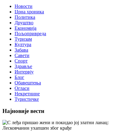
Новости
Црна хроника
Политика
Друштво
Економија
Пољопривреда
Туризам
Култура
Забава
Савети
Спорт
Здравље
Интервју
Блог
Обавештења
Огласи
Некретнине
Туристичке
Најновије вести