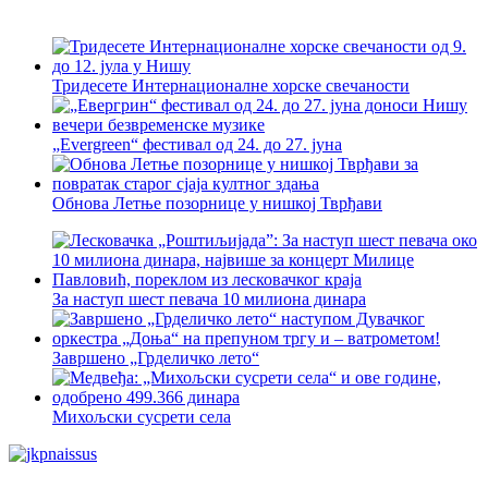
Тридесете Интернационалне хорске свечаности
„Evergreen“ фестивал од 24. до 27. јуна
Обнова Летње позорнице у нишкој Тврђави
За наступ шест певача 10 милиона динара
Завршено „Грделичко лето“
Михољски сусрети села