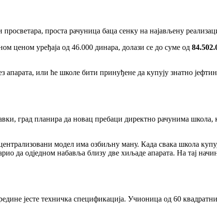
 просветара, проста рачуница баца сенку на најављену реализаци
м ценом уређаја од 46.000 динара, долази се до суме од
84.502
з апарата, или ће школе бити принуђене да купују знатно јефтини
авки, град планира да новац пребаци директно рачунима школа, к
ецентрализовани модел има озбиљну ману. Када свака школа купуј
рио да одједном набавља близу две хиљаде апарата. На тај начин
редине јесте техничка спецификација. Учионица од 60 квадратн