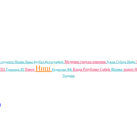
Медијана градска општина
о
студенти
Нишка Бања
фудбал
фотографије
Јужна Србија Инфо
Ниш
Врање
ПЦ
Пирот
Влада Републике Србије
рецепт
Н
Тржница ЈП
Раднички ФК
Градина
a