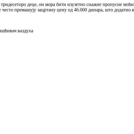
и тридесеторо деце, он мора бити изузетно снажне пропусне моћи
ре често премашују зацртану цену од 46.000 динара, што додатно
ишћивач ваздуха