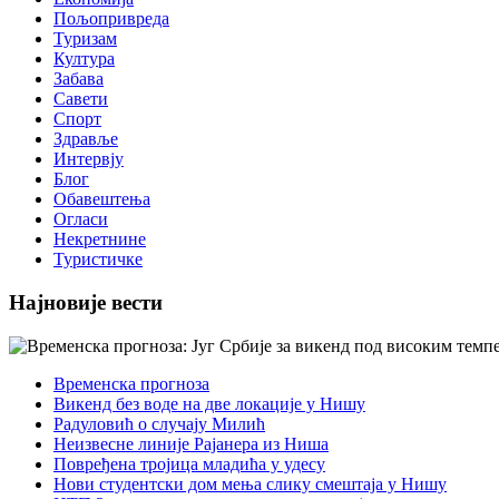
Пољопривреда
Туризам
Култура
Забава
Савети
Спорт
Здравље
Интервју
Блог
Обавештења
Огласи
Некретнине
Туристичке
Најновије вести
Временска прогноза
Викенд без воде на две локације у Нишу
Радуловић о случају Милић
Неизвесне линије Рајанера из Ниша
Повређена тројица младића у удесу
Нови студентски дом мења слику смештаја у Нишу