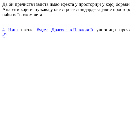
Да би пречистач заиста имао ефекта у просторији у којој борав
Апарати који испуњавају ове строге стандарде за јавне просто
наћи већ током лета.
#
Ниш
школе
буџет
Драгослав Павловић
учионица
преч
@