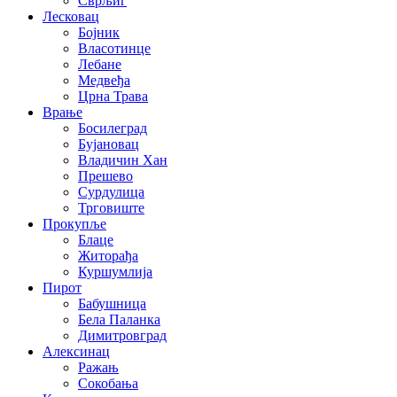
Сврљиг
Лесковац
Бојник
Власотинце
Лебане
Медвеђа
Црна Трава
Врање
Босилеград
Бујановац
Владичин Хан
Прешево
Сурдулица
Трговиште
Прокупље
Блаце
Житорађа
Куршумлија
Пирот
Бабушница
Бела Паланка
Димитровград
Алексинац
Ражањ
Сокобања