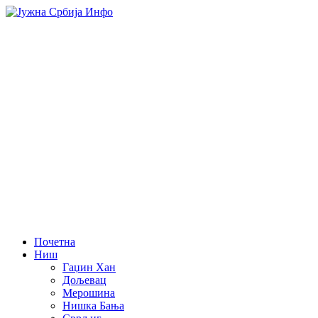
Почетна
Ниш
Гаџин Хан
Дољевац
Мерошина
Нишка Бања