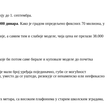
ју до 1. септембра.
.000 динара
. Како је градом опредељено фиксних 70 милиона, у
је, а самим тим и слабије моделе, чија цена не прелази 38.000
оје би потом саме бирале и куповале моделе до почетка
е мали број уређаја појединачно, губи се могућност
, уместо да се уштеди, ризикује се ненаменско или неефикасно
их метара, са високим плафонима у старим школским зградама,