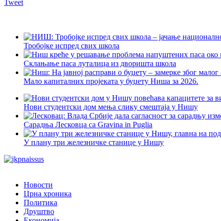
Tweet
Тробојке испред свих школа
Склањање паса луталица из дворишта школа
Мало капиталних пројеката у буџету Ниша за 2026.
Нови студентски дом мења слику смештаја у Нишу
Сарадња Лесковца са Gravina in Puglia
У плану три железничке станице у Нишу
Новости
Црна хроника
Политика
Друштво
Економија