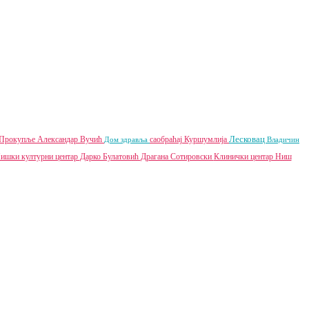
Лесковац
Прокупље
Александар Вучић
саобраћај
Куршумлија
Дом здравља
Владичин
ишки културни центар
Дарко Булатовић
Драгана Сотировски
Клинички центар Ниш