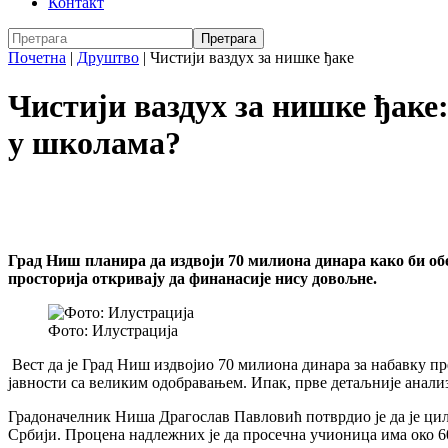
Контакт
Почетна
|
Друштво
|
Чистији ваздух за нишке ђаке
Чистији ваздух за нишке ђаке
у школама?
Град Ниш планира да издвоји 70 милиона динара како би обе
просторија откривају да финанасије нису довољне.
Фото: Илустрација
Вест да је Град Ниш издвојио 70 милиона динара за набавку п
јавности са великим одобравањем. Ипак, прве детаљније анализ
Градоначелник Ниша Драгослав Павловић потврдио је да је циљ
Србији. Процена надлежних је да просечна учионица има око 60 