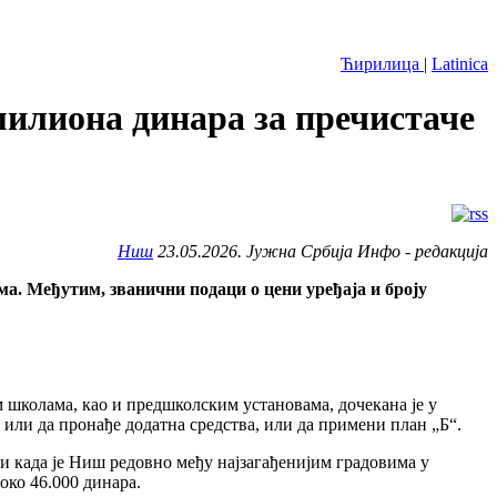
Ћирилица
|
Latinica
милиона динара за пречистаче
Ниш
23.05.2026. Јужна Србија Инфо - редакција
ма. Међутим, званични подаци о цени уређаја и броју
 школама, као и предшколским установама, дочекана је у
 или да пронађе додатна средства, или да примени план „Б“.
и када је Ниш редовно међу најзагађенијим градовима у
око 46.000 динара.