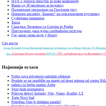
НТП 2 доноси простор за нове компаније
Више од 30 милиона за водовод
Поломљене прскалице на Градском тргу
Црквени ансамбл „Бранко“ на поклоничком путовању
Сузбијање комараца
Ћаци
Сарадња Лесковца са Gravina in Puglia
Претходних дана једна саобраћајна незгода
Где данас нема воде у Нишу
Све вести
Зоран Перишић
Горан Цветановић
кошарка
Скупштина града Ниша
убиство
ДС
Прешев
Алексинац
Београд
полиција
СНС
саобраћајна незгода
Коронавирус
С
Хан
МУП РС
Најновији огласи
Folija,cuva privatnost ogledalo efektom
Prodaje se gg zemljište na manje od deset minuta od centra Niš
radnici za berbu maline Arilje
Veze,brak,poznanstva
Polovni delovi Sprinter, Vito, Viano, Krafter, LT
Torte Novi Sad
Potrebna Vam je dodatna zarada?