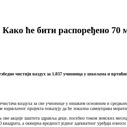
: Како ће бити распоређено 70 
збедио чистији ваздух за 1.837 учионица у школама и вртићи
речистача ваздуха за све учионице у нишким основним и средњим
е најављеног пројекта показују да ће локална самоуправа морати
 ове акције заштита здравља деце, посебно током зимских месец
квадрата, а оквирна вредност једног адекватног уређаја износи 