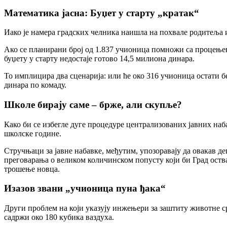
Математика јасна: Буџет у старту „кратак“
Иако је намера градских челника наишла на похвале родитеља и
Ако се планирани број од 1.837 учионица помножи са процењено
буџету у старту недостаје готово 14,5 милиона динара.
То имплицира два сценарија: или ће око 316 учионица остати бе
динара по комаду.
Школе бирају саме – брже, али скупље?
Како би се избегле дуге процедуре централизованих јавних наб
школске године.
Стручњаци за јавне набавке, међутим, упозоравају да овакав д
преговарања о великом количинском попусту који би Град оства
трошење новца.
Изазов звани „учионица пуна ђака“
Други проблем на који указују инжењери за заштиту животне с
садржи око 180 кубика ваздуха.