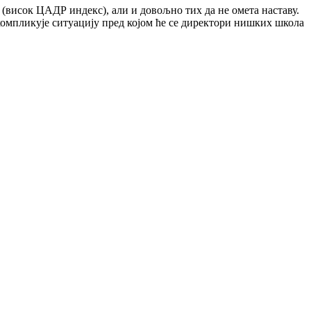
 (висок ЦАДР индекс), али и довољно тих да не омета наставу.
 компликује ситуацију пред којом ће се директори нишких школа