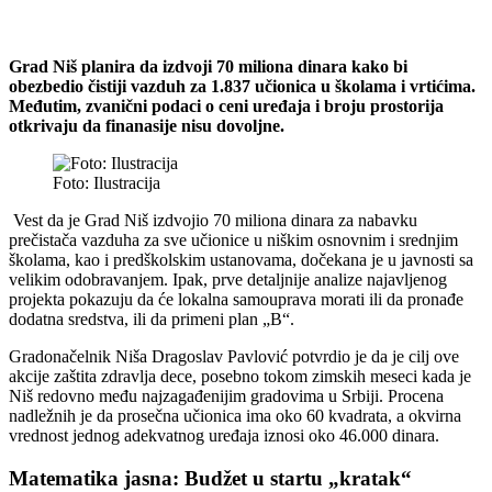
Grad Niš planira da izdvoji 70 miliona dinara kako bi
obezbedio čistiji vazduh za 1.837 učionica u školama i vrtićima.
Međutim, zvanični podaci o ceni uređaja i broju prostorija
otkrivaju da finanasije nisu dovoljne.
Foto: Ilustracija
Vest da je Grad Niš izdvojio 70 miliona dinara za nabavku
prečistača vazduha za sve učionice u niškim osnovnim i srednjim
školama, kao i predškolskim ustanovama, dočekana je u javnosti sa
velikim odobravanjem. Ipak, prve detaljnije analize najavljenog
projekta pokazuju da će lokalna samouprava morati ili da pronađe
dodatna sredstva, ili da primeni plan „B“.
Gradonačelnik Niša Dragoslav Pavlović potvrdio je da je cilj ove
akcije zaštita zdravlja dece, posebno tokom zimskih meseci kada je
Niš redovno među najzagađenijim gradovima u Srbiji. Procena
nadležnih je da prosečna učionica ima oko 60 kvadrata, a okvirna
vrednost jednog adekvatnog uređaja iznosi oko 46.000 dinara.
Matematika jasna: Budžet u startu „kratak“