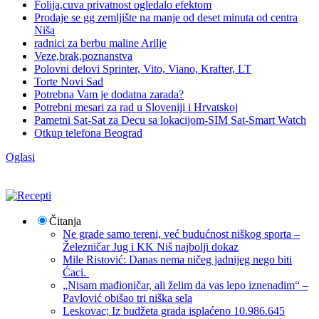
Folija,cuva privatnost ogledalo efektom
Prodaje se gg zemljište na manje od deset minuta od centra
Niša
radnici za berbu maline Arilje
Veze,brak,poznanstva
Polovni delovi Sprinter, Vito, Viano, Krafter, LT
Torte Novi Sad
Potrebna Vam je dodatna zarada?
Potrebni mesari za rad u Sloveniji i Hrvatskoj
Pametni Sat-Sat za Decu sa lokacijom-SIM Sat-Smart Watch
Otkup telefona Beograd
Oglasi
Čitanja
Ne grade samo tereni, već budućnost niškog sporta –
Železničar Jug i KK Niš najbolji dokaz
Mile Ristović: Danas nema ničeg jadnijeg nego biti
Ćaci.
„Nisam mađioničar, ali želim da vas lepo iznenadim“ –
Pavlović obišao tri niška sela
Leskovac; Iz budžeta grada isplaćeno 10.986.645