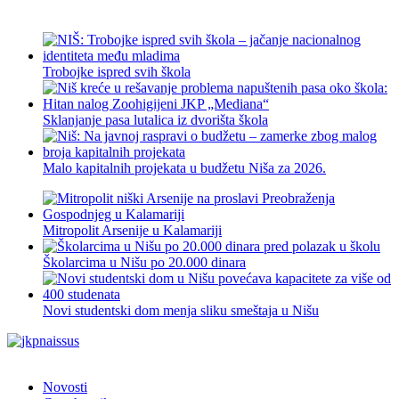
Trobojke ispred svih škola
Sklanjanje pasa lutalica iz dvorišta škola
Malo kapitalnih projekata u budžetu Niša za 2026.
Mitropolit Arsenije u Kalamariji
Školarcima u Nišu po 20.000 dinara
Novi studentski dom menja sliku smeštaja u Nišu
Novosti