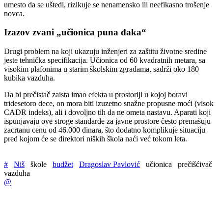
umesto da se uštedi, rizikuje se nenamensko ili neefikasno trošenje
novca.
Izazov zvani „učionica puna đaka“
Drugi problem na koji ukazuju inženjeri za zaštitu životne sredine
jeste tehnička specifikacija. Učionica od 60 kvadratnih metara, sa
visokim plafonima u starim školskim zgradama, sadrži oko 180
kubika vazduha.
Da bi prečistač zaista imao efekta u prostoriji u kojoj boravi
tridesetoro dece, on mora biti izuzetno snažne propusne moći (visok
CADR indeks), ali i dovoljno tih da ne ometa nastavu. Aparati koji
ispunjavaju ove stroge standarde za javne prostore često premašuju
zacrtanu cenu od 46.000 dinara, što dodatno komplikuje situaciju
pred kojom će se direktori niških škola naći već tokom leta.
#
Niš
škole
budžet
Dragoslav Pavlović
učionica
prečišćivač
vazduha
@