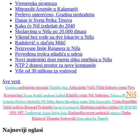
Vremenska prognoza
Mitropolit Arsenije u Kalamariji
Preševo opterećeno, Gradina prohodnija
Danas je Sveta Petka Trnova
Kako će Niš izgledati do 2040
Školarcima u Nišu po 20.000 dinara
Vikend bez vode na dve lokacije u Nišu
Radulović o slučaju Milić
Neizvesne linije Rajanera iz Niša
Povređena trojica mladića u udesu
Novi studentski dom menja sliku smeštaja u Nišu
NTP 2 donosi prostor za nove kompanije
Više od 30 miliona za vodovod
Sve vesti
saobraćajna nezgoda
Aleksandar Vučić
Niški kulturni centar
Pirot
Gradina
Vladičin Han
Niš
Koronavirus
Klinički centar Niš
Aleksinac
Zoran Perišić
studenti
fudbal
Tržnica JP
Vlada Republike
košarka
Preševo
Radnički FK
Niška Banja
Skupština grada Niša
fotografije
Srbije
policija
Beograd
Prokuplje
Medijana gradska opština
Goran Cvetanović
DS
MUP RS
Leskovac
SNS
SPC
Kuršumlija
recept
saobraćaj
Darko
Južna Srbija Info
ubistvo
Vranje
Bulatović
Dragana Sotirovski
Dom zdravlja
Najnoviji oglasi