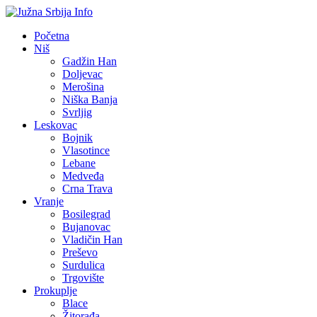
Početna
Niš
Gadžin Han
Doljevac
Merošina
Niška Banja
Svrljig
Leskovac
Bojnik
Vlasotince
Lebane
Medveđa
Crna Trava
Vranje
Bosilegrad
Bujanovac
Vladičin Han
Preševo
Surdulica
Trgovište
Prokuplje
Blace
Žitorađa