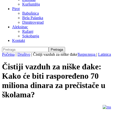
Kuršumlija
Pirot
Babušnica
Bela Palanka
Dimitrovgrad
Aleksinac
Ražanj
Sokobanja
Kontakt
Početna
|
Društvo
|
Čistiji vazduh za niške đake
Ћирилица
|
Latinica
Čistiji vazduh za niške đake:
Kako će biti raspoređeno 70
miliona dinara za prečistače u
školama?