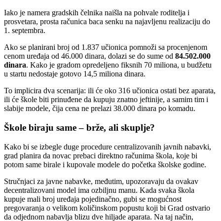
Iako je namera gradskih čelnika naišla na pohvale roditelja i
prosvetara, prosta računica baca senku na najavljenu realizaciju do
1. septembra.
Ako se planirani broj od 1.837 učionica pomnoži sa procenjenom
cenom uređaja od 46.000 dinara, dolazi se do sume od
84.502.000
dinara
. Kako je gradom opredeljeno fiksnih 70 miliona, u budžetu
u startu nedostaje gotovo 14,5 miliona dinara.
To implicira dva scenarija: ili će oko 316 učionica ostati bez aparata,
ili će škole biti prinuđene da kupuju znatno jeftinije, a samim tim i
slabije modele, čija cena ne prelazi 38.000 dinara po komadu.
Škole biraju same – brže, ali skuplje?
Kako bi se izbegle duge procedure centralizovanih javnih nabavki,
grad planira da novac prebaci direktno računima škola, koje bi
potom same birale i kupovale modele do početka školske godine.
Stručnjaci za javne nabavke, međutim, upozoravaju da ovakav
decentralizovani model ima ozbiljnu manu. Kada svaka škola
kupuje mali broj uređaja pojedinačno, gubi se mogućnost
pregovaranja o velikom količinskom popustu koji bi Grad ostvario
da odjednom nabavlja blizu dve hiljade aparata. Na taj način,