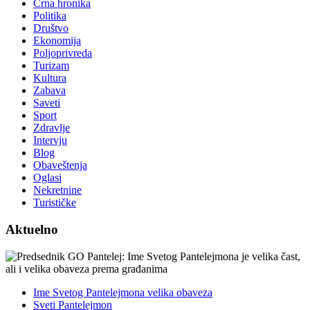
Crna hronika
Politika
Društvo
Ekonomija
Poljoprivreda
Turizam
Kultura
Zabava
Saveti
Sport
Zdravlje
Intervju
Blog
Obaveštenja
Oglasi
Nekretnine
Turističke
Aktuelno
Ime Svetog Pantelejmona velika obaveza
Sveti Pantelejmon