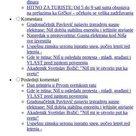
dinara
HITNO ZA TURISTE: Od 5 do 9 sati sutra obustava
na prelazima ka Grčkoj – očekuju se velika zadržavanja
Komentara
Gradonačelnik Pavlović najavio izgradnju gasne
elektrane: Niš dobija stabilnu energiju i jeftinije grejanje
Napredak u pregovorima: Gasna elektrana kod Niša
sve izvesnija
Uspešnu zimsku sezonu ispratio sneg, počeo letnji red
letenja -
Gde je istina: Niš u ogledalu protesta - mladi, građani i
VLAST pred ispitom poverenja
Akademik Svetislav Božić: "Niš mi je otvorio put ka
svetu“
Poslednji komentari
Dan primirja u Prvom svetskom ratu
Gde je istina: Niš u ogledalu protesta - mladi, građani i
VLAST pred ispitom poverenja
Gradonačelnik Pavlović najavio izgradnju gasne
elektrane: Niš dobija stabilnu energiju i jeftinije grejanje
Akademik Svetislav Božić: "Niš mi je otvorio put ka
svetu“
Uspešnu zimsku sezonu ispratio sneg, počeo letnji red
letenja -