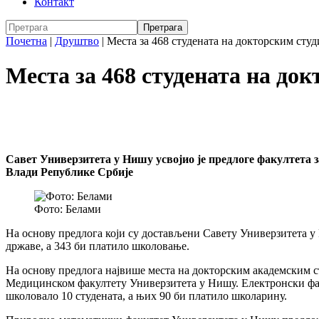
Контакт
Почетна
|
Друштво
|
Места за 468 студената на докторским студ
Места за 468 студената на до
Савет Универзитета у Нишу усвојио је предлоге факултета з
Влади Републике Србије
Фото: Белами
На основу предлога који су достављени Савету Универзитета у 
државе, а 343 би платило школовање.
На основу предлога највише места на докторским академским ст
Медицинском факултету Универзитета у Нишу. Електронски фак
школовало 10 студената, а њих 90 би платило школарину.