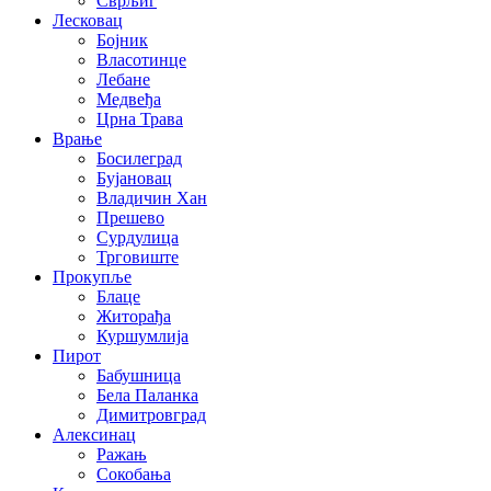
Сврљиг
Лесковац
Бојник
Власотинце
Лебане
Медвеђа
Црна Трава
Врање
Босилеград
Бујановац
Владичин Хан
Прешево
Сурдулица
Трговиште
Прокупље
Блаце
Житорађа
Куршумлија
Пирот
Бабушница
Бела Паланка
Димитровград
Алексинац
Ражањ
Сокобања