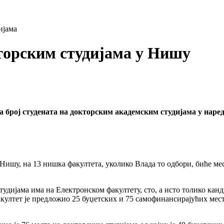
ијама
кторским студијама у Нишу
а број студената на докторским академским студијама у наред
Нишу, на 13 нишка факултета, уколико Влада то одбори, биће мес
удијама има на Електронском факултету, сто, а исто толико канд
ултет је предложио 25 буџетских и 75 самофинансирајућих мест