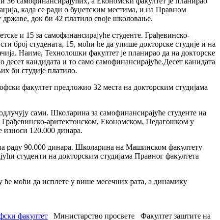
 и 36 самофинансирајућих, а Економски факултет је планирао
уација, када се ради о буџетским местима, и на Правном
у државе, док би 42 платило своје школовање.
етске и 15 за самофинансирајуће студенте. Грађевинско-
и број студената, 15, моћи ће да упише докторске студије и на
чија. Наиме, Технолошки факултет је планирао да на докторске
мо десет кандидата и то само самофинансирајуће.Десет канидата
их би студије платило.
зофски факултет предложио 32 места на докторским студијама
 одлучују сами. Школарина за самофинансирајуће студенте на
На Грађевинско-аритектонском, Економском, Педагошком у
 износи 120.000 динара.
 на раду 90.000 динара. Школарина на Машинском факултету
јући студенти на докторским студијама Правног факултета
у ће моћи да исплете у више месечних рата, а динамику
фски факултет
Министарство просвете
Факултет заштите на