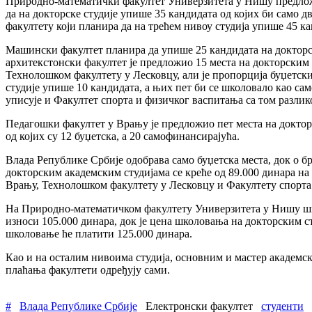
Природно-математички факултет Универзитета у Нишу предложио
да на докторске студије упише 35 кандидата од којих би само д
факултету који планира да на трећем нивоу студија упише 45 ка
Машински факултет планира да упише 25 кандидата на докторске
архитекстонски факултет је предложио 15 места на докторским с
Технолошком факултету у Лесковцу, али је пропорција буџетски
студије упише 10 кандидата, а њих пет би се школовало као са
уписује и Факултет спорта и физичког васпитања са том разлик
Педагошки факултет у Врању је предложио пет места на докторс
од којих су 12 буџетска, а 20 самофинансирајућа.
Влада Републике Србије одобрава само буџетска места, док о б
докторским академским студијама се креће од 89.000 динара н
Врању, Технолошком факултету у Лесковцу и Факултету спорта 
На Природно-математичком факултету Универзитета у Нишу школ
износи 105.000 динара, док је цена школовања на докторским 
школовање ће платити 125.000 динара.
Као и на осталим нивоима студија, основним и мастер академск
плаћања факултети одређују сами.
#
Влада Републике Србије
Електронски факултет
студенти