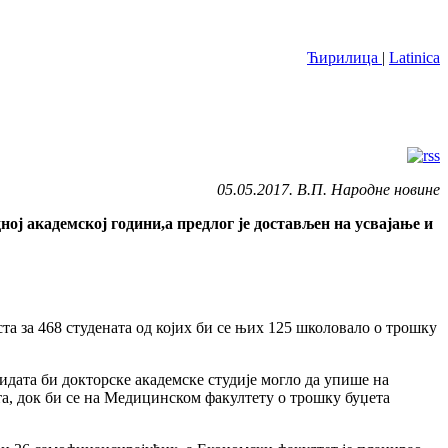
Ћирилица
|
Latinica
05.05.2017. В.П. Народне новине
ној академској години,а предлог је достављен на усвајање и
та за 468 студената од којих би се њих 125 школовало о трошку
идата би докторске академске студије могло да упише на
а, док би се на Медицинском факултету о трошку буџета