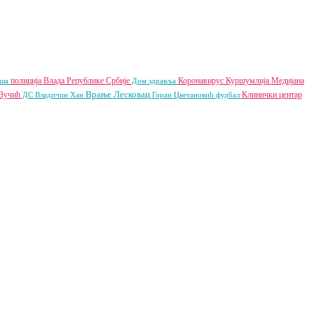
полиција
Влада Републике Србије
Коронавирус
Куршумлија
Медијана
иша
Дом здравља
Врање
Лесковац
 Вучић
Клинички центар
ДС
Владичин Хан
Горан Цветановић
фудбал