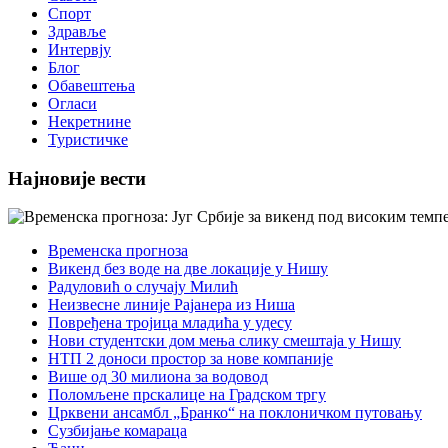
Спорт
Здравље
Интервју
Блог
Обавештења
Огласи
Некретнине
Туристичке
Најновије вести
Временска прогноза
Викенд без воде на две локације у Нишу
Радуловић о случају Милић
Неизвесне линије Рајанера из Ниша
Повређена тројица младића у удесу
Нови студентски дом мења слику смештаја у Нишу
НТП 2 доноси простор за нове компаније
Више од 30 милиона за водовод
Поломљене прскалице на Градском тргу
Црквени ансамбл „Бранко“ на поклоничком путовању
Сузбијање комараца