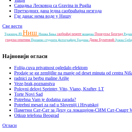
Ћаци
Сарадња Лесковца са Gravina in Puglia
Претходних дана једна саобраћајна незгода
Где данас нема воде у Нишу
Све вести
Ниш
саобраћај
рецепт
Прокупље
Београд
Тржница ЈП
Нишка Бања
кошарка
Радн
градска општина
Дарко Булатовић
Прешево
студенти
фотографије
Градина
Јужна Срб
Најновији огласи
Folija,cuva privatnost ogledalo efektom
Prodaje se gg zemljište na manje od deset minuta od centra Niš
radnici za berbu maline Arilje
Veze,brak,poznanstva
Polovni delovi Sprinter, Vito, Viano, Krafter, LT
Torte Novi Sad
Potrebna Vam je dodatna zarada?
Potrebni mesari za rad u Sloveniji i Hrvatskoj
Паметни Сат-Сат за Децу са локацијом-СИМ Сат-Смарт 
Otkup telefona Beograd
Огласи