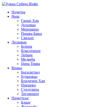
Почетна
Ниш
Гаџин Хан
Дољевац
Мерошина
Нишка Бања
Сврљиг
Лесковац
Бојник
Власотинце
Лебане
Медвеђа
Црна Трава
Врање
Босилеград
Бујановац
Владичин Хан
Прешево
Сурдулица
Трговиште
Прокупље
Блаце
Житорађа