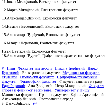
11.Јован Милојковић, Електронски факултет
12.Марко Михајловић, Електронски факултет
13.Александар Динчић, Економски факултет
14.Немања Веселиновић, Економски факултет
15.Александра Ђорђевић, Економски факултет
16.Младен Дејановић, Економски факултет
Иван Цветковић, Економски факултет
18.Александра Ћурчић, Грађевинско-архитектонски факултет
#
Ниш
Факултет уметности
Никола Ђорђевић
Дарко
Булатовић
Електронски факултет
Медицински факултет
студенти
Економски факултет
Природно-математички
факултет
Филозофски факултет
Факултет заштите на раду
Раде Рајковић
Ана Ђорђевић
Игор Младеновић
Факултет
спорта и физичког васпитања
Универзитет у Нишу
Машински факултет
Правни факултет
Бојана Арсенијевић
Александар Динчић
Светосавска награда
@DarkoBulatovic_
@