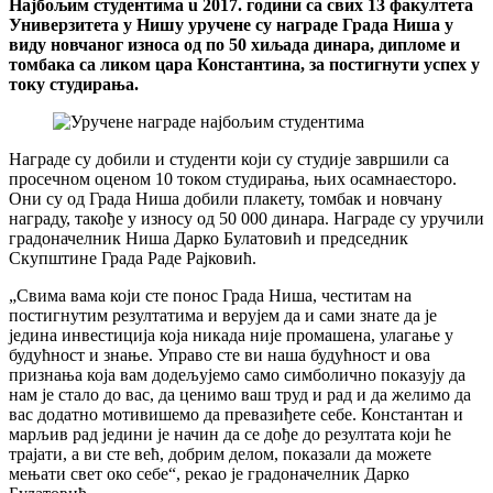
Најбољим студентима u 2017. години са свих 13 факултета
Универзитета у Нишу уручене су награде Града Ниша у
виду новчаног износа од по 50 хиљада динара, дипломе и
томбака са ликом цара Константина, за постигнути успех у
току студирања.
Награде су добили и студенти који су студије завршили са
просечном оценом 10 током студирања, њих осамнаесторо.
Они су од Града Ниша добили плакету, томбак и новчану
награду, такође у износу од 50 000 динара. Награде су уручили
градоначелник Ниша Дарко Булатовић и председник
Скупштине Града Раде Рајковић.
„Свима вама који сте понос Града Ниша, честитам на
постигнутим резултатима и верујем да и сами знате да је
једина инвестиција која никада није промашена, улагање у
будућност и знање. Управо сте ви наша будућност и ова
признања која вам додељујемо само симболично показују да
нам је стало до вас, да ценимо ваш труд и рад и да желимо да
вас додатно мотивишемо да превазиђете себе. Константан и
марљив рад једини је начин да се дође до резултата који ће
трајати, а ви сте већ, добрим делом, показали да можете
мењати свет око себе“, рекао је градоначелник Дарко