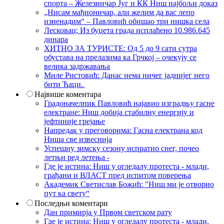
спорта – Железничар Југ и КК Ниш најбољи доказ
„Нисам мађионичар, али желим да вас лепо
изненадим“ – Павловић обишао три нишка села
Лесковац; Из буџета града исплаћено 10.986.645
динара
ХИТНО ЗА ТУРИСТЕ: Од 5 до 9 сати сутра
обустава на прелазима ка Грчкој – очекују се
велика задржавања
Миле Ристовић: Данас нема ничег јаднијег него
бити Ћаци.
Највише коментара
Градоначелник Павловић најавио изградњу гасне
електране: Ниш добија стабилну енергију и
јефтиније грејање
Напредак у преговорима: Гасна електрана код
Ниша све извеснија
Успешну зимску сезону испратио снег, почео
летњи ред летења -
Где је истина: Ниш у огледалу протеста - млади,
грађани и ВЛАСТ пред испитом поверења
Академик Светислав Божић: "Ниш ми је отворио
пут ка свету“
Последњи коментари
Дан примирја у Првом светском рату
Где је истина: Ниш у огледалу протеста - млади,