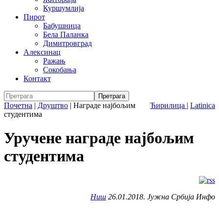
Куршумлија
Пирот
Бабушница
Бела Паланка
Димитровград
Алексинац
Ражањ
Сокобања
Контакт
Почетна
|
Друштво
|
Награде најбољим
Ћирилица
|
Latinica
студентима
Уручене награде најбољим
студентима
Ниш
26.01.2018. Јужна Србија Инфо