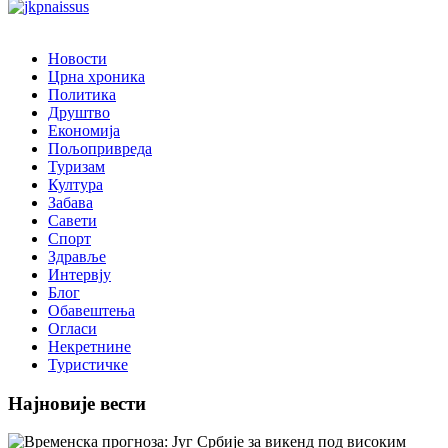
Новости
Црна хроника
Политика
Друштво
Економија
Пољопривреда
Туризам
Култура
Забава
Савети
Спорт
Здравље
Интервју
Блог
Обавештења
Огласи
Некретнине
Туристичке
Најновије вести