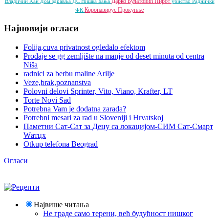
Дарко Булатовић
Пирот
Владичин Хан
Дом здравља
ДС
Нишка Бања
убиство
Раднички
Коронавирус
Прокупље
ФК
Најновији огласи
Folija,cuva privatnost ogledalo efektom
Prodaje se gg zemljište na manje od deset minuta od centra
Niša
radnici za berbu maline Arilje
Veze,brak,poznanstva
Polovni delovi Sprinter, Vito, Viano, Krafter, LT
Torte Novi Sad
Potrebna Vam je dodatna zarada?
Potrebni mesari za rad u Sloveniji i Hrvatskoj
Паметни Сат-Сат за Децу са локацијом-СИМ Сат-Смарт
Wатцх
Otkup telefona Beograd
Огласи
Највише читања
Не граде само терени, већ будућност нишког