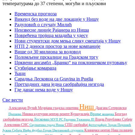
Временска прогноза
Викенд без воде на две локације у Нишу
Радуловић о случају Милић
Неизвесне линије Рајанера из Ниша
Повређена тројица младића у удесу
Нови студентски дом мења слику смештаја у Нишу
НТП 2 доноси простор за нове компаније
Више од 30 милиона за водовод
Поломљене прскалице на Градском тргу
Црквени ансамбл „Бранко“ на поклоничком путовању
Сузбијање комараца
Ћаци
Сарадња Лесковца са Gravina in Puglia
Претходних дана једна саобраћајна незгода
Где данас нема воде у Нишу
Све вести
Ниш
Александар Вучић
Медијана градска општина
Драгана Сотировски
Врање
Нишки културни центар
рецепт
Куршумлија
Београд
Прешево
кошарка
Лесковац
саобраћајна незгода
Влада Републике Србије
МУП РС
Градина
Тржница ЈП
Алексинац
СНС
СПЦ
саобраћај
Скупштина града Ниша
фотографије
Зоран Перишић
Клинички центар Ниш
полиција
Јужна Србија Инфо
фудбал
Горан Цветановић
студенти