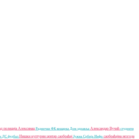
ад
полиција
Алексинац
Александар Вучић
Раднички ФК
кошарка
Дом здравља
студенти
Нишки културни центар
саобраћај
саобраћајна незгода
ан
ДС
фудбал
Јужна Србија Инфо