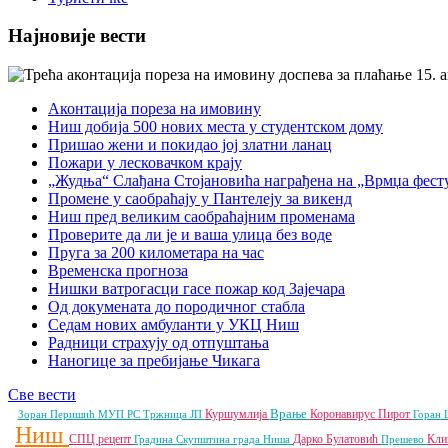
Најновије вести
Аконтација пореза на имовину
Ниш добија 500 нових места у студентском дому
Пришао жени и покидао јој златни ланац
Пожари у лесковачком крају
„Жудња“ Слађана Стојановића награђена на „Врмџа фест
Промене у саобраћају у Пантелеју за викенд
Ниш пред великим саобраћајним променама
Проверите да ли је и ваша улица без воде
Пруга за 200 километара на час
Временска прогноза
Нишки ватрогасци гасе пожар код Зајечара
Од докумената до породичног стабла
Седам нових амбуланти у УКЦ Ниш
Радници страхују од отпуштања
Наногице за пребијање Чикага
Све вести
Врање
Куршумлија
Коронавирус
Пирот
Зоран Перишић
МУП РС
Тржница ЈП
Горан 
Ниш
СПЦ
рецепт
Дарко Булатовић
Кли
Градина
Скупштина града Ниша
Прешево