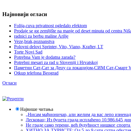
Најновији огласи
Folija,cuva privatnost ogledalo efektom
Prodaje se gg zemljište na manje od deset minuta od centra Niš
radnici za berbu maline Arilje
Veze,brak,poznanstva
Polovni delovi Sprinter, Vito, Viano, Krafter, LT
Torte Novi Sad
Potrebna Vam je dodatna zarada?
Potrebni mesari za rad u Sloveniji i Hrvatskoj
Паметни Сат-Сат за Децу са локацијом-СИМ Сат-Смарт 
Otkup telefona Beograd
Огласи
Највише читања
„Нисам мађионичар, али желим да вас лепо изнена
Лесковац; Из буџета града исплаћено 10.986.645 ди
Не граде само терени, већ будућност нишког спорт
ХИТНО ЗА ТУРИСТЕ: Од 5 до 9 сати сутра обустава 