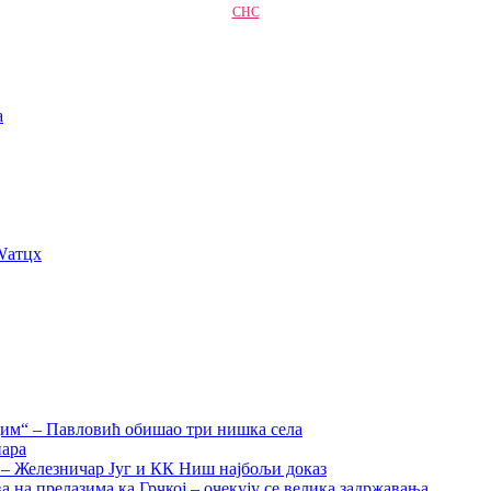
СНС
a
Wатцх
дим“ – Павловић обишао три нишка села
нара
а – Железничар Југ и КК Ниш најбољи доказ
на прелазима ка Грчкој – очекују се велика задржавања