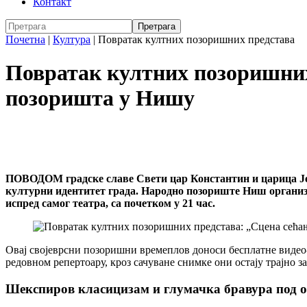
Контакт
Почетна
|
Култура
|
Повратак култних позоришних представа
Повратак култних позоришних
позоришта у Нишу
ПОВОДОМ градске славе Свети цар Константин и царица Јеле
културни идентитет града. Народно позориште Ниш организуј
испред самог театра, са почетком у 21 час.
Овај својеврсни позоришни времеплов доноси бесплатне видео-п
редовном репертоару, кроз сачуване снимке они остају трајно 
Шекспиров класицизам и глумачка бравура под 