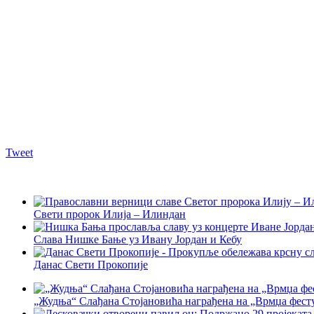
Tweet
Свети пророк Илија – Илиндан
Слава Нишке Бање уз Ивану Јордан и Кебу
Данас Свети Прокопије
„Жудња“ Слађана Стојановића награђена на „Врмџа фест