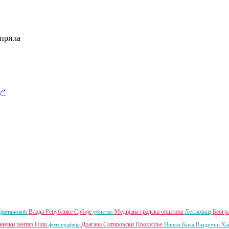
у“
Лесковац
Влада Републике Србије
Медијана градска општина
Беогр
Цветановић
убиство
нички центар Ниш
Драгана Сотировски
Прокупље
фотографије
Нишка Бања
Владичин Х