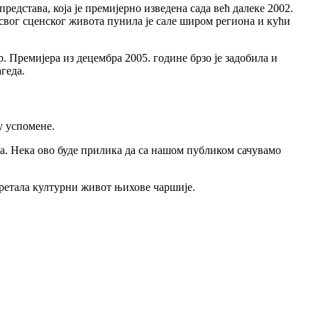
редстава, која је премијерно изведена сада већ далеке 2002.
 свог сценског живота пунила је сале широм региона и кући
 Премијера из децембра 2005. године брзо је задобила и
геда.
у успомене.
ра. Нека ово буде прилика да са нашом публиком сачувамо
окретала културни живот њихове чаршије.