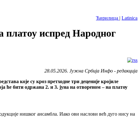
Ћирилица
|
Latinica
а платоу испред Народног
28.05.2026. Јужна Србија Инфо - редакција
дстава које су кроз претходне три деценије кројиле
 ће бити одржана 2. и 3. јуна на отвореном – на платоу
родукције нишког ансамбла. Иако ови наслови већ дуго нису на