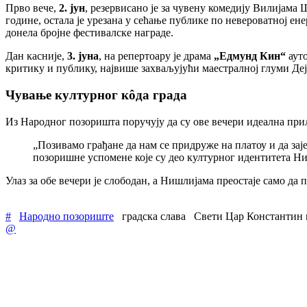
Прво вече,
2. јун
, резервисано је за чувену комедију Вилијама
године, остала је урезана у сећање публике по невероватној е
донела бројне фестивалске награде.
Дан касније,
3. јуна
, на репертоару је драма
„Едмунд Кин“
ауто
критику и публику, највише захваљујући маестралној глуми Деј
Чување културног кôда града
Из Народног позоришта поручују да су ове вечери идеална прили
„Позивамо грађане да нам се придруже на платоу и да за
позоришне успомене које су део културног идентитета Ни
Улаз за обе вечери је слободан, а Нишлијама преостаје само да
#
Народно позориште
градска слава
Свети Цар Константин и
@