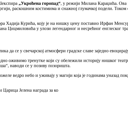
 Шекспира
„Укроћена горопад“
, у режији Милана Караџића. Ова п
нергији, раскошним костимима и снажној глумачкој подели. Током
ра Хадија Курића, коју је на нишку цену поставио Ирфан Менсур.
ана Цицмиловића у улози легендарног и несрећног енглеског тра
ка да се у свечарској атмосфери градске славе заједно евоцирај
једно оживимо тренутке који су обележили историју нишког теат
ша“, наводи се у позиву позоришта.
 пожеле ведро небо и уживају у магији која је годинама уназад п
 Царица Јелена награда за ко