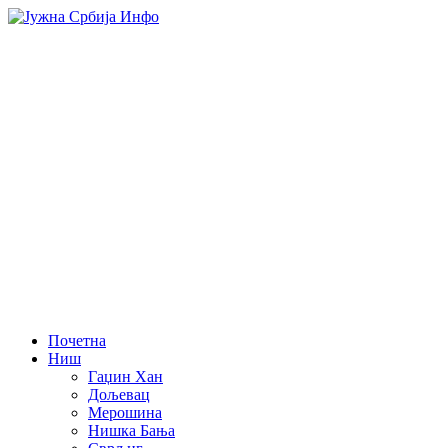
Почетна
Ниш
Гаџин Хан
Дољевац
Мерошина
Нишка Бања