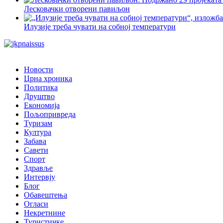
Лесковачки отворени павиљон
Илузије треба чувати на собној температури
Новости
Црна хроника
Политика
Друштво
Економија
Пољопривреда
Туризам
Култура
Забава
Савети
Спорт
Здравље
Интервју
Блог
Обавештења
Огласи
Некретнине
Туристичке