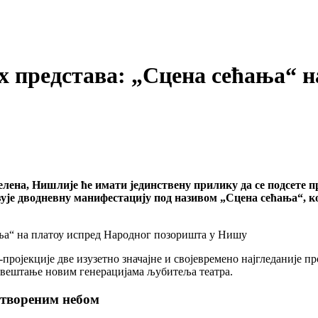
 представа: „Сцена сећања“ н
на, Нишлије ће имати јединствену прилику да се подсете пре
е дводневну манифестацију под називом „Сцена сећања“, која
ројекције две изузетно значајне и својевремено најгледаније п
завештање новим генерацијама љубитеља театра.
отвореним небом