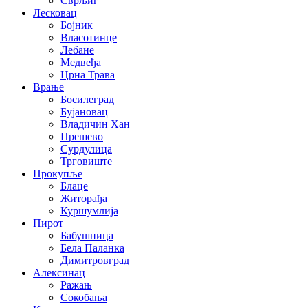
Сврљиг
Лесковац
Бојник
Власотинце
Лебане
Медвеђа
Црна Трава
Врање
Босилеград
Бујановац
Владичин Хан
Прешево
Сурдулица
Трговиште
Прокупље
Блаце
Житорађа
Куршумлија
Пирот
Бабушница
Бела Паланка
Димитровград
Алексинац
Ражањ
Сокобања