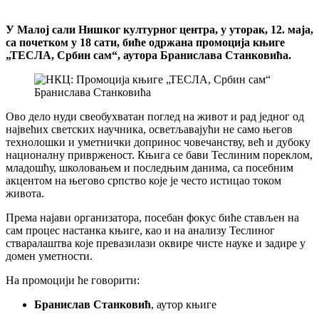
У Малој сали Нишког културног центра, у уторак, 12. маја,
са почетком у 18 сати, биће одржана промоција књиге
„ТЕСЛА, Србин сам“, аутора Бранислава Станковића.
Ово дело нуди свеобухватан поглед на живот и рад једног од
највећих светских научника, осветљавајући не само његов
технолошки и уметнички допринос човечанству, већ и дубоку
националну приврженост. Књига се бави Теслиним пореклом,
младошћу, школовањем и последњим данима, са посебним
акцентом на његово српство које је често истицао током
живота.
Према најави организатора, посебан фокус биће стављен на
сам процес настанка књиге, као и на анализу Теслиног
стваралаштва које превазилази оквире чисте науке и задире у
домен уметности.
На промоцији ће говорити:
Бранислав Станковић
, аутор књиге