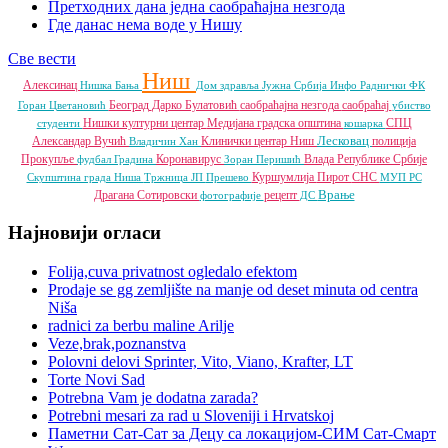
Претходних дана једна саобраћајна незгода
Где данас нема воде у Нишу
Све вести
Ниш
Алексинац
Нишка Бања
Дом здравља
Јужна Србија Инфо
Раднички ФК
Београд
Дарко Булатовић
саобраћајна незгода
саобраћај
Горан Цветановић
убиство
Нишки културни центар
Медијана градска општина
СПЦ
студенти
кошарка
Лесковац
Александар Вучић
Клинички центар Ниш
полиција
Владичин Хан
Прокупље
Коронавирус
Влада Републике Србије
фудбал
Градина
Зоран Перишић
Куршумлија
Пирот
СНС
Скупштина града Ниша
Тржница ЈП
Прешево
МУП РС
Врање
Драгана Сотировски
рецепт
фотографије
ДС
Најновији огласи
Folija,cuva privatnost ogledalo efektom
Prodaje se gg zemljište na manje od deset minuta od centra
Niša
radnici za berbu maline Arilje
Veze,brak,poznanstva
Polovni delovi Sprinter, Vito, Viano, Krafter, LT
Torte Novi Sad
Potrebna Vam je dodatna zarada?
Potrebni mesari za rad u Sloveniji i Hrvatskoj
Паметни Сат-Сат за Децу са локацијом-СИМ Сат-Смарт