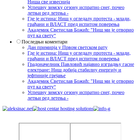
Ниша све извеснија
Успешну зимску сезону испратио снег, почео
летњи ред летења -
Где је истина: Ниш у огледалу протеста - млади,
грађани и ВЛАСТ пред испитом поверења
Академик Светислав Божић: "Ниш ми је отворио
пут ка свету“
Последњи коментари
Дан примирја у Првом светском рату
Где је истина: Ниш у огледалу протеста - млади,
грађани и ВЛАСТ пред испитом поверења
Градоначелник Павловић најавио изградњу гасне
електране: Ниш добија стабилну енергију и
јефтиније грејање
Академик Светислав Божић: "Ниш ми је отворио
пут ка свету“
Успешну зимску сезону испратио снег, почео
летњи ред летења -