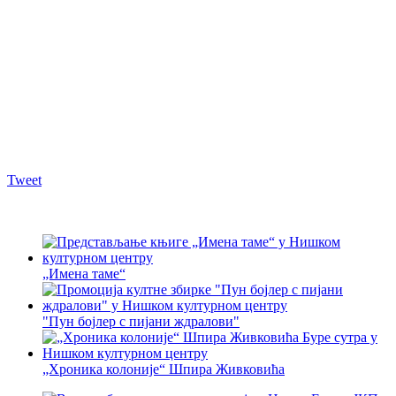
Tweet
„Имена таме“
"Пун бојлер с пијани ждралови"
„Хроника колоније“ Шпира Живковића