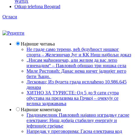
Wатцх
Otkup telefona Beograd
Огласи
Највише читања
Не граде само терени, већ будућност нишког
спорта – Железничар Југ и КК Ниш најбољи доказ
„Нисам мађионичар, али желим да вас лепо
изненадим“ – Павловић обишао три нишка села
Миле Ристовић: Данас нема ничег јаднијег него
бити Ћаци.
Лесковац; Из буџета града исплаћено 10.986.645
динара
ХИТНО ЗА ТУРИСТЕ: Од 5 до 9 сати сутра
обустава на прелазима ка Грчкој – очекују се
велика задржавања
Највише коментара
Градоначелник Павловић најавио изградњу гасне
електране: Ниш добија стабилну енергију и
јефтиније грејање
Напредак у преговорима: Гасна електрана код