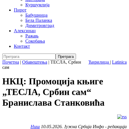
Куршумлија
Пирот
Бабушница
Бела Паланка
Димитровград
Алексинац
Ражањ
Сокобања
Контакт
Почетна
|
Обавештења
|
ТЕСЛА, Србин
Ћирилица
|
Latinica
сам
НКЦ: Промоција књиге
„ТЕСЛА, Србин сам“
Бранислава Станковића
Ниш
10.05.2026. Јужна Србија Инфо - редакција