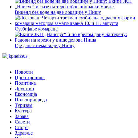
Викенд без воде на две локације у Нишу
Сузбијање комараца
Где данас нема воде у Нишу
Новости
Црна хроника
Политика
Друштво
Економија
Пољопривреда
Туризам
Култура
Забава
Савети
Спорт
Здравље