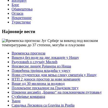
Интервју
Блог
Обавештења
Огласи
Некретнине
Туристичке
Најновије вести
Временска прогноза
Викенд без воде на две локације у Нишу
Радуловић о случају Милић
Неизвесне линије Рајанера из Ниша
Повређена тројица младића у удесу
Нови студентски дом мења слику смештаја у Нишу
НТП 2 доноси простор за нове компаније
Више од 30 милиона за водовод
Поломљене прскалице на Градском тргу
Црквени ансамбл „Бранко“ на поклоничком путовању
Сузбијање комараца
Ћаци
Сарадња Лесковца са Gravina in Puglia