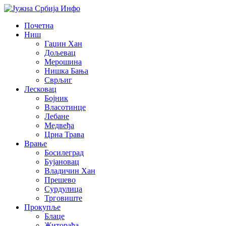
Почетна
Ниш
Гаџин Хан
Дољевац
Мерошина
Нишка Бања
Сврљиг
Лесковац
Бојник
Власотинце
Лебане
Медвеђа
Црна Трава
Врање
Босилеград
Бујановац
Владичин Хан
Прешево
Сурдулица
Трговиште
Прокупље
Блаце
Житорађа