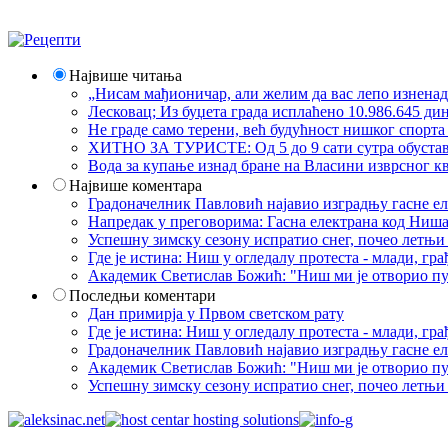
Највише читања
„Нисам мађионичар, али желим да вас лепо изнена
Лесковац; Из буџета града исплаћено 10.986.645 ди
Не граде само терени, већ будућност нишког спорт
ХИТНО ЗА ТУРИСТЕ: Од 5 до 9 сати сутра обустава 
Вода за купање изнад бране на Власини изврсног кв
Највише коментара
Градоначелник Павловић најавио изградњу гасне еле
Напредак у преговорима: Гасна електрана код Ниша
Успешну зимску сезону испратио снег, почео летњи 
Где је истина: Ниш у огледалу протеста - млади, 
Академик Светислав Божић: "Ниш ми је отворио пут
Последњи коментари
Дан примирја у Првом светском рату
Где је истина: Ниш у огледалу протеста - млади, 
Градоначелник Павловић најавио изградњу гасне еле
Академик Светислав Божић: "Ниш ми је отворио пут
Успешну зимску сезону испратио снег, почео летњи 