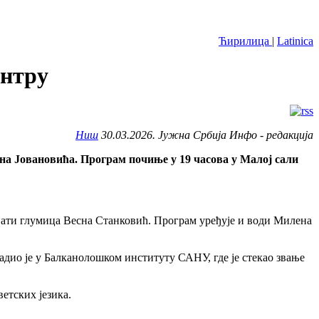
Ћирилица
|
Latinica
ентру
Ниш
30.03.2026. Јужна Србија Инфо - редакција
на Јовановића. Програм почиње у 19 часова у Малој сали
вати глумица Весна Станковић. Програм уређује и води Милена
радио је у Балканолошком институту САНУ, где је стекао звање
етских језика.