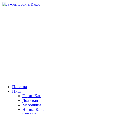
Почетна
Ниш
Гаџин Хан
Дољевац
Мерошина
Нишка Бања