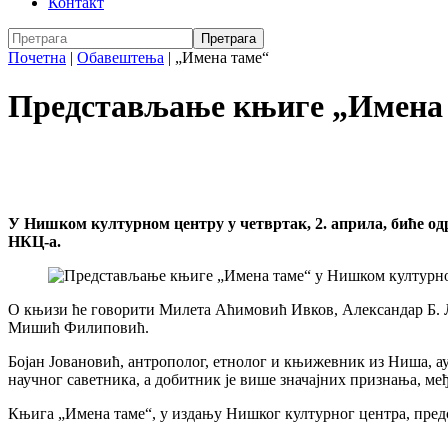
Контакт
Почетна
|
Обавештења
|
„Имена таме“
Представљање књиге „Имена 
У Нишком културном центру у четвртак, 2. априла, биће о
НКЦ-а.
О књизи ће говорити Милета Аћимовић Ивков, Александар Б. Л
Мишић Филиповић.
Бојан Јовановић, антрополог, етнолог и књижевник из Ниша, ау
научног саветника, а добитник је више значајних признања, међ
Књига „Имена таме“, у издању Нишког културног центра, предста