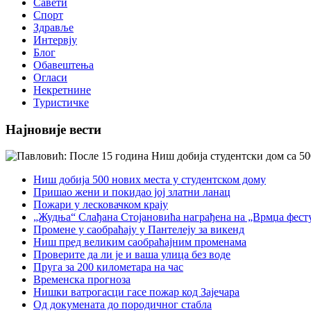
Савети
Спорт
Здравље
Интервју
Блог
Обавештења
Огласи
Некретнине
Туристичке
Најновије вести
Ниш добија 500 нових места у студентском дому
Пришао жени и покидао јој златни ланац
Пожари у лесковачком крају
„Жудња“ Слађана Стојановића награђена на „Врмџа фест
Промене у саобраћају у Пантелеју за викенд
Ниш пред великим саобраћајним променама
Проверите да ли је и ваша улица без воде
Пруга за 200 километара на час
Временска прогноза
Нишки ватрогасци гасе пожар код Зајечара
Од докумената до породичног стабла