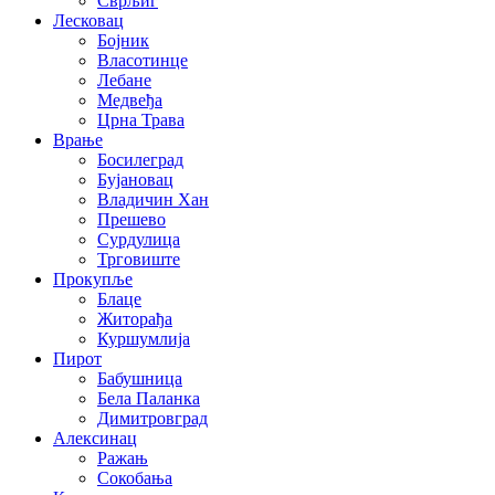
Сврљиг
Лесковац
Бојник
Власотинце
Лебане
Медвеђа
Црна Трава
Врање
Босилеград
Бујановац
Владичин Хан
Прешево
Сурдулица
Трговиште
Прокупље
Блаце
Житорађа
Куршумлија
Пирот
Бабушница
Бела Паланка
Димитровград
Алексинац
Ражањ
Сокобања