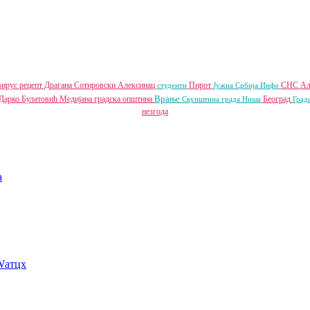
вирус
рецепт
Драгана Сотировски
Алексинац
Пирот
СНС
Ал
студенти
Јужна Србија Инфо
Врање
Дарко Булатовић
Медијана градска општина
Београд
Скупштина града Ниша
Град
незгода
a
Wатцх