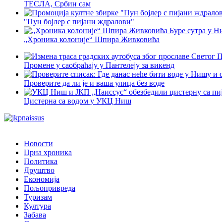
ТЕСЛА, Србин сам
"Пун бојлер с пијани ждралови"
„Хроника колоније“ Шпира Живковића
Промене у саобраћају у Пантелеју за викенд
Проверите да ли је и ваша улица без воде
Цистерна са водом у УКЦ Ниш
Новости
Црна хроника
Политика
Друштво
Економија
Пољопривреда
Туризам
Култура
Забава