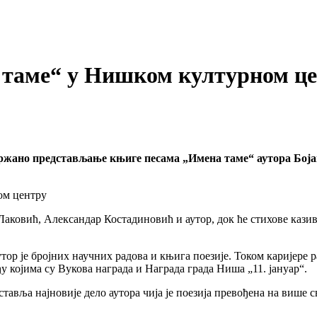
таме“ у Нишком културном ц
држано представљање књиге песама „Имена таме“ аутора Боја
аковић, Александар Костадиновић и аутор, док ће стихове кази
тор је бројних научних радова и књига поезије. Током каријере 
у којима су Вукова награда и Награда града Ниша „11. јануар“.
вља најновије дело аутора чија је поезија превођена на више св