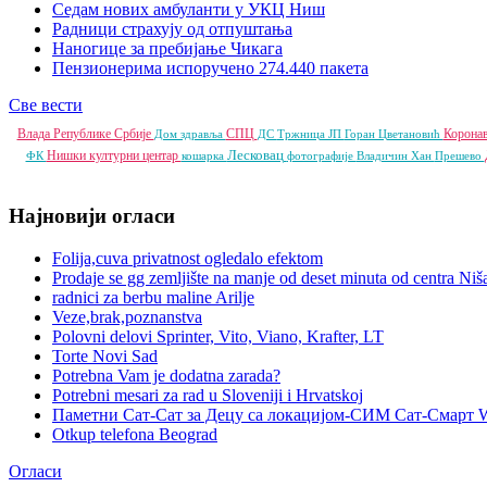
Седам нових амбуланти у УКЦ Ниш
Радници страхују од отпуштања
Наногице за пребијање Чикага
Пензионерима испоручено 274.440 пакета
Све вести
Влада Републике Србије
СПЦ
Корона
Дом здравља
ДС
Тржница ЈП
Горан Цветановић
Лесковац
Нишки културни центар
ФК
кошарка
фотографије
Владичин Хан
Прешево
Најновији огласи
Folija,cuva privatnost ogledalo efektom
Prodaje se gg zemljište na manje od deset minuta od centra Niš
radnici za berbu maline Arilje
Veze,brak,poznanstva
Polovni delovi Sprinter, Vito, Viano, Krafter, LT
Torte Novi Sad
Potrebna Vam je dodatna zarada?
Potrebni mesari za rad u Sloveniji i Hrvatskoj
Паметни Сат-Сат за Децу са локацијом-СИМ Сат-Смарт 
Otkup telefona Beograd
Огласи