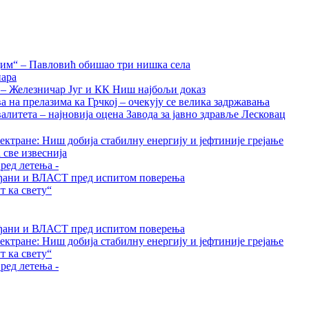
дим“ – Павловић обишао три нишка села
нара
а – Железничар Југ и КК Ниш најбољи доказ
на прелазима ка Грчкој – очекују се велика задржавања
алитета – најновија оцена Завода за јавно здравље Лесковац
ктране: Ниш добија стабилну енергију и јефтиније грејање
 све извеснија
ред летења -
грађани и ВЛАСТ пред испитом поверења
 ка свету“
грађани и ВЛАСТ пред испитом поверења
ктране: Ниш добија стабилну енергију и јефтиније грејање
 ка свету“
ред летења -