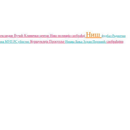
Ниш
ександар Вучић
Клинички центар Ниш
полиција
саобраћај
фудбал
Раднички
Куршумлија
Прокупље
саобраћајна
ина
МУП РС
убиство
Нишка Бања
Зоран Перишић