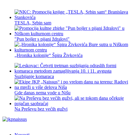
TESLA, Srbin sam
"Pun bojler s pijani ždralovi"
„Hronika kolonije“ Špira Živkovića
Suzbijanje komaraca
Gde danas nema vode u Nišu
Na Preševu bez većih gužvi
Novosti