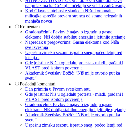
HITNO ZA TURISTE: Od 5 do 9 sati sutra obustava
na prelazima ka Grčkoj – očekuju se velika zadržavanja
Kod Glavne autobuske stanice u Nišu komunalna
milicajka sprečila prevaru stranca od strane nelegalnih
menjača novca
Komentara
Gradonačelnik Pavlović najavio izgradnju gasne
elektrane: Niš dobija stabilnu energiju i jeftinije grejanje
Napredak u pregovorima: Gasna elektrana kod Niša
sve izvesnija
Uspešnu zimsku sezonu ispratio sneg, počeo letnji red
letenja -
Gde je istina: Niš u ogledalu protesta - mladi, građani i
VLAST pred ispitom poverenja
Akademik Svetislav Božić: "Niš mi je otvorio put ka
svetu“
Poslednji komentari
Dan primirja u Prvom svetskom ratu
Gde je istina: Niš u ogledalu protesta - mladi, građani i
VLAST pred ispitom poverenja
Gradonačelnik Pavlović najavio izgradnju gasne
elektrane: Niš dobija stabilnu energiju i jeftinije grejanje
Akademik Svetislav Božić: "Niš mi je otvorio put ka
svetu“
Uspešnu zimsku sezonu ispratio sneg, počeo letnji red