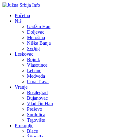
Početna
Niš
Gadžin Han
Doljevac
Merošina
Niška Banja
Svrljig
Leskovac
Bojnik
Vlasotince
Lebane
Medveđa
Crna Trava
Vranje
Bosilegrad
Bujanovac
Vladičin Han
Preševo
Surdulica
Trgovište
Prokuplje
Blace
Žitorađa