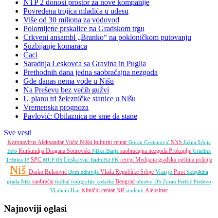
NTP 2 donosi prostor za nove kompanije
Povređena trojica mladića u udesu
Više od 30 miliona za vodovod
Polomljene prskalice na Gradskom trgu
Crkveni ansambl „Branko“ na pokloničkom putovanju
Suzbijanje komaraca
Ćaci
Saradnja Leskovca sa Gravina in Puglia
Prethodnih dana jedna saobraćajna nezgoda
Gde danas nema vode u Nišu
Na Preševu bez većih gužvi
U planu tri železničke stanice u Nišu
Vremenska prognoza
Pavlović: Obilaznica ne sme da stane
Sve vesti
Koronavirus
Aleksandar Vučić
Niški kulturni centar
SNS
Goran Cvetanović
Južna Srbija
Kuršumlija
Dragana Sotirovski
saobraćajna nezgoda
Prokuplje
Info
Niška Banja
Gradina
Leskovac
SPC
recept
Medijana gradska opština
policija
Tržnica JP
MUP RS
Radnički FK
Niš
Vranje
Darko Bulatović
Vlada Republike Srbije
Pirot
Dom zdravlja
Skupština
saobraćaj
Beograd
grada Niša
fudbal
fotografije
košarka
ubistvo
DS
Zoran Perišić
Preševo
Klinički centar Niš
Aleksinac
Vladičin Han
studenti
Najnoviji oglasi