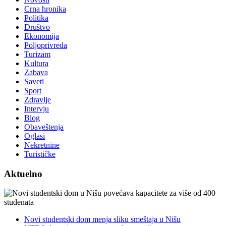
Crna hronika
Politika
Društvo
Ekonomija
Poljoprivreda
Turizam
Kultura
Zabava
Saveti
Sport
Zdravlje
Intervju
Blog
Obaveštenja
Oglasi
Nekretnine
Turističke
Aktuelno
Novi studentski dom menja sliku smeštaja u Nišu