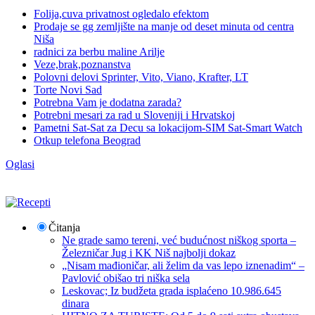
Folija,cuva privatnost ogledalo efektom
Prodaje se gg zemljište na manje od deset minuta od centra
Niša
radnici za berbu maline Arilje
Veze,brak,poznanstva
Polovni delovi Sprinter, Vito, Viano, Krafter, LT
Torte Novi Sad
Potrebna Vam je dodatna zarada?
Potrebni mesari za rad u Sloveniji i Hrvatskoj
Pametni Sat-Sat za Decu sa lokacijom-SIM Sat-Smart Watch
Otkup telefona Beograd
Oglasi
Čitanja
Ne grade samo tereni, već budućnost niškog sporta –
Železničar Jug i KK Niš najbolji dokaz
„Nisam mađioničar, ali želim da vas lepo iznenadim“ –
Pavlović obišao tri niška sela
Leskovac; Iz budžeta grada isplaćeno 10.986.645
dinara