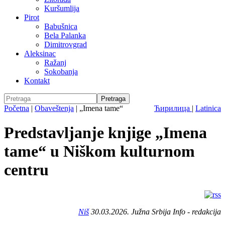
Kuršumlija
Pirot
Babušnica
Bela Palanka
Dimitrovgrad
Aleksinac
Ražanj
Sokobanja
Kontakt
Početna
|
Obaveštenja
|
„Imena tame“
Ћирилица
|
Latinica
Predstavljanje knjige „Imena
tame“ u Niškom kulturnom
centru
Niš
30.03.2026. Južna Srbija Info - redakcija