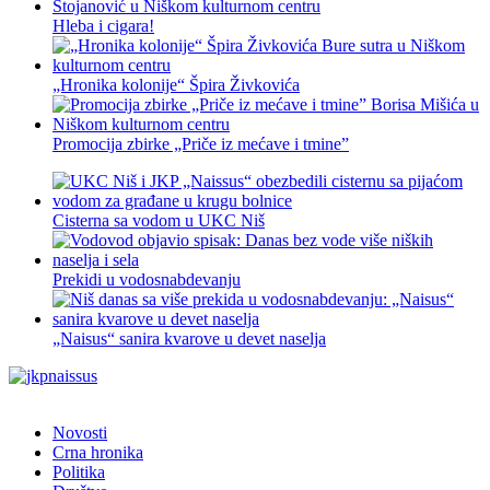
Hleba i cigara!
„Hronika kolonije“ Špira Živkovića
Promocija zbirke „Priče iz mećave i tmine”
Cisterna sa vodom u UKC Niš
Prekidi u vodosnabdevanju
„Naisus“ sanira kvarove u devet naselja
Novosti
Crna hronika
Politika