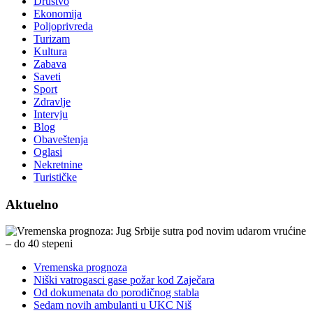
Društvo
Ekonomija
Poljoprivreda
Turizam
Kultura
Zabava
Saveti
Sport
Zdravlje
Intervju
Blog
Obaveštenja
Oglasi
Nekretnine
Turističke
Aktuelno
Vremenska prognoza
Niški vatrogasci gase požar kod Zaječara
Od dokumenata do porodičnog stabla
Sedam novih ambulanti u UKC Niš