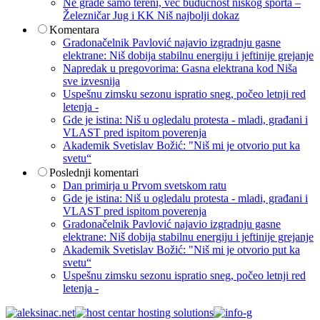
Ne grade samo tereni, već budućnost niškog sporta –
Železničar Jug i KK Niš najbolji dokaz
Komentara
Gradonačelnik Pavlović najavio izgradnju gasne
elektrane: Niš dobija stabilnu energiju i jeftinije grejanje
Napredak u pregovorima: Gasna elektrana kod Niša
sve izvesnija
Uspešnu zimsku sezonu ispratio sneg, počeo letnji red
letenja -
Gde je istina: Niš u ogledalu protesta - mladi, građani i
VLAST pred ispitom poverenja
Akademik Svetislav Božić: "Niš mi je otvorio put ka
svetu“
Poslednji komentari
Dan primirja u Prvom svetskom ratu
Gde je istina: Niš u ogledalu protesta - mladi, građani i
VLAST pred ispitom poverenja
Gradonačelnik Pavlović najavio izgradnju gasne
elektrane: Niš dobija stabilnu energiju i jeftinije grejanje
Akademik Svetislav Božić: "Niš mi je otvorio put ka
svetu“
Uspešnu zimsku sezonu ispratio sneg, počeo letnji red
letenja -