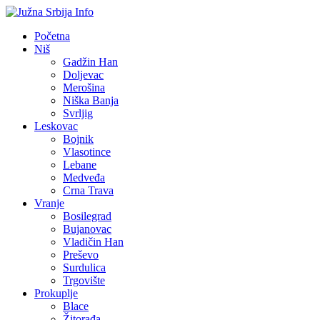
Početna
Niš
Gadžin Han
Doljevac
Merošina
Niška Banja
Svrljig
Leskovac
Bojnik
Vlasotince
Lebane
Medveđa
Crna Trava
Vranje
Bosilegrad
Bujanovac
Vladičin Han
Preševo
Surdulica
Trgovište
Prokuplje
Blace
Žitorađa