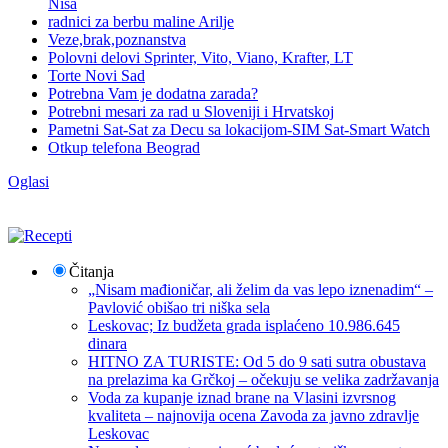
Niša
radnici za berbu maline Arilje
Veze,brak,poznanstva
Polovni delovi Sprinter, Vito, Viano, Krafter, LT
Torte Novi Sad
Potrebna Vam je dodatna zarada?
Potrebni mesari za rad u Sloveniji i Hrvatskoj
Pametni Sat-Sat za Decu sa lokacijom-SIM Sat-Smart Watch
Otkup telefona Beograd
Oglasi
Čitanja
„Nisam mađioničar, ali želim da vas lepo iznenadim“ –
Pavlović obišao tri niška sela
Leskovac; Iz budžeta grada isplaćeno 10.986.645
dinara
HITNO ZA TURISTE: Od 5 do 9 sati sutra obustava
na prelazima ka Grčkoj – očekuju se velika zadržavanja
Voda za kupanje iznad brane na Vlasini izvrsnog
kvaliteta – najnovija ocena Zavoda za javno zdravlje
Leskovac