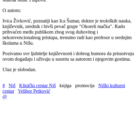
O autoru:
Ivica Živković, poznatiji kao Ica Šumar, doktor je teoloških nauka,
književnik, urednik i bivši pevač grupe "Okoreli mačka". Rado
prihvaćen među publikom zbog svog duhovitog i
nekonvencionalnog pristupa, trenutno radi kao profesor u srednjim
školama u Nišu.
Pozivamo sve ljubitelje književnosti i dobrog humora da prisustvuju
ovom događaju i uživaju u susretu sa autorom i njegovim gostima.
Ulaz je slobodan.
#
Niš
Klinički centar Niš
knjiga
promocija
Niški kulturni
centar
Velibor Petković
@