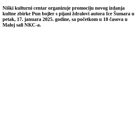
Niški kulturni centar organizuje promociju novog izdanja
kultne zbirke Pun bojler s pijani ždralovi autora Ice Šumara u
petak, 17. januara 2025. godine, sa početkom u 18 časova u
Maloj sali NKC-a.