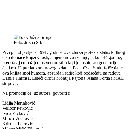
Foto: Južna Srbija
Prvi put objavljena 1991. godine, ova zbirka je stekla status kultnog
dela domaće književnosti, a njeno novo izdanje, nakon 34 godine,
predstavlja omaž jedinstvenom stilu koji je inspirisao generacije
čitalaca. U predgovoru novog izdanja, Peđa Cvetičanin ističe da je
ova knjiga spoj humora, apsurda i satire koji podsećaju na radove
Danila Harmsa, Leteći cirkus Montija Pajtona, Alana Forda i MAD
stripova.
Na promociji će, uz autora, govoriti i:
Lidija Marinković
Velibor Petković
Ivica Živković
Milica Vučković
Kristina Petrović
Milena Mišić Filipović