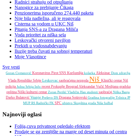
Radnici strahuju od otpuštanja
Nanogice za prebijanje Čikaga
Penzionerima isporučeno 274.440 paketa
Nije bila nadležna, ali je reagovala
Cisterna sa vodom u UKC Niš
Pitanja SNS-a za Dragana Milića
Voda prioritet za niška sela
Leskovački otvoreni paviljon
Prekidi u vodosnabdevanju
Iluzije treba čuvati na sobnoj temperaturi
Moje Vlasotince
Sve vesti
Koronavirus
Pirot
SNS
Kuršumlija
Aleksinac
Goran Cvetanović
košarka
Dom zdravlja
Niš
Leskovac
Vlada Republike Srbije
saobraćajna nezgoda
Klinički centar Niš
policija
recept
Prokuplje
Beograd
Aleksandar Vučić
Medijana gradska
Južna Srbija Info
opština
Niški kulturni centar
saobraćaj
Zoran Perišić
Vladičin Han
studenti
Niška Banja
Vranje
Darko Bulatović
Dragana Sotirovski
Preševo
DS
Gradina
fotografije
Tržnica JP
SPC
MUP RS
Radnički FK
ubistvo
Skupština grada Niša
fudbal
Najnoviji oglasi
Folija,cuva privatnost ogledalo efektom
Prodaje se gg zemljište na manje od deset minuta od centra