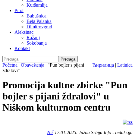
Kuršumlija
Pirot
Babušnica
Bela Palanka
Dimitrovgrad
Aleksinac
Ražanj
Sokobanja
Kontakt
Početna
|
Obaveštenja
|
"Pun bojler s pijani
Ћирилица
|
Latinica
ždralovi"
Promocija kultne zbirke "Pun
bojler s pijani ždralovi" u
Niškom kulturnom centru
Niš
17.01.2025. Južna Srbija Info - redakcija